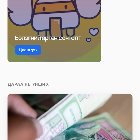
Бэлэгний өргөн сонголт
Цааш үзэх
ДАРАА НЬ УНШИХ