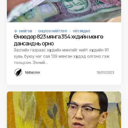
НИЙГЭМ
ОНЦЛОХ НИЙТЛЭЛ
ҮЙЛ ЯВДАЛ
Өнөөдөр 823 мянга 354 хүүхдийн мөнгө
дансанд нь орно
Засгийн газраас хүүхдийн мөнгийг нийт хүүхдийн 91
хувь буюу нэг сая 139 мянган хүүхдэд олгоно гэж
тооцсон. Эхний…
Niitlel.mn
18/01/2023