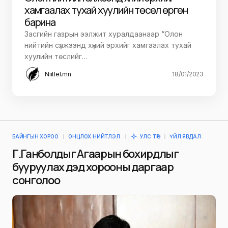
хамгаалах тухай хуулийн төсөл өргөн
барина
Засгийн газрын ээлжит хуралдаанаар “Олон
нийтийн сүлжээнд хүний эрхийг хамгаалах тухай
хуулийн төслийг…
Niitlel.mn
18/01/2023
БАЙНГЫН ХОРОО
ОНЦЛОХ НИЙТЛЭЛ
УЛС ТӨР
ҮЙЛ ЯВДАЛ
Г.Ганболдыг Агаарын бохирдлыг
бууруулах дэд хорооны даргаар
сонголоо