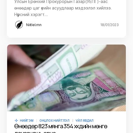
Улсын Ерөнхий Прокурорын Газар(УЕПГ)-аас
өнөөдөр цаг үеийн асуудлаар мэдээлэл хийлээ.
Нүүрсний хэрэгт…
Niitlel.mn
18/01/2023
НИЙГЭМ
ОНЦЛОХ НИЙТЛЭЛ
ҮЙЛ ЯВДАЛ
Өнөөдөр 823 мянга 354 хүүхдийн мөнгө