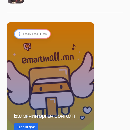
EMARTMALL.MN
Бэлэгний өргөн сонголт
Цааш үзэх