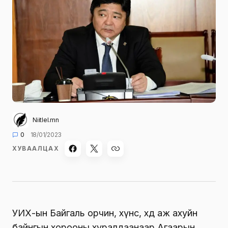
Niitlel.mn
0
18/01/2023
ХУВААЛЦАХ
УИХ-ын Байгаль орчин, хүнс, хөдөө аж ахуйн
байнгын хорооны хуралдаанаар Агаарын