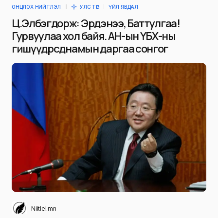
ОНЦЛОХ НИЙТЛЭЛ
УЛС ТӨР
ҮЙЛ ЯВДАЛ
Ц.Элбэгдорж: Эрдэнээ, Баттулгаа!
Гурвуулаа хол байя. АН-ын ҮБХ-ны
гишүүд өөрсдөө намын даргаа сонгог
Niitlel.mn