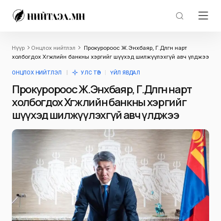
Нүүр
Онцлох нийтлэл
Прокуророос Ж.Энхбаяр, Г.Дөлгөөн нарт
холбогдох Хөгжлийн банкны хэргийг шүүхэд шилжүүлэхгүй авч үлджээ
ОНЦЛОХ НИЙТЛЭЛ
УЛС ТӨР
ҮЙЛ ЯВДАЛ
Прокуророос Ж.Энхбаяр, Г.Дөлгөөн нарт
холбогдох Хөгжлийн банкны хэргийг
шүүхэд шилжүүлэхгүй авч үлджээ