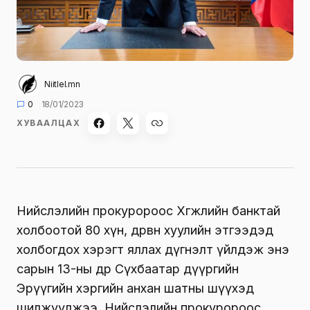
Niitlel.mn
0
18/01/2023
ХУВААЛЦАХ
Нийслэлийн прокуророос Хөгжлийн банктай
холбоотой 80 хүн, дөрвөн хуулийн этгээдэд
холбогдох хэрэгт яллах дүгнэлт үйлдэж энэ
сарын 13-ны өдөр Сүхбаатар дүүргийн
Эрүүгийн хэргийн анхан шатны шүүхэд
шилжүүлжээ. Нийслэлийн прокуророос