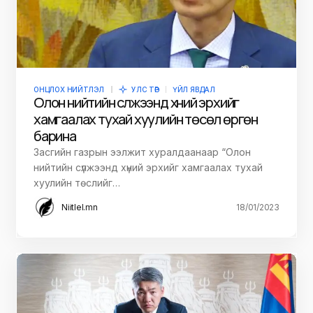
ОНЦЛОХ НИЙТЛЭЛ
УЛС ТӨР
ҮЙЛ ЯВДАЛ
Олон нийтийн сүлжээнд хүний эрхийг
хамгаалах тухай хуулийн төсөл өргөн
барина
Засгийн газрын ээлжит хуралдаанаар “Олон
нийтийн сүлжээнд хүний эрхийг хамгаалах тухай
хуулийн төслийг…
Niitlel.mn
18/01/2023