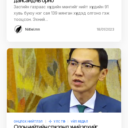
дансанд нь орно
Засгийн газраас хүүхдийн мөнгийг нийт хүүхдийн 91
хувь буюу нэг сая 139 мянган хүүхдэд олгоно гэж
тооцсон. Эхний…
Niitlel.mn
18/01/2023
ОНЦЛОХ НИЙТЛЭЛ
УЛС ТӨР
ҮЙЛ ЯВДАЛ
Олон нийтийн сүлжээнд хүний эрхийг