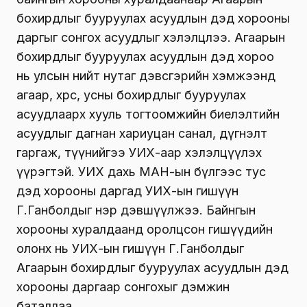
бохирдлыг бууруулах асуудлын дэд хорооны
даргыг сонгох асуудлыг хэлэлцлээ. Агаарын
бохирдлыг бууруулах асуудлын дэд хороо
нь улсын нийт нутаг дэвсгэрийн хэмжээнд
агаар, хөрс, усны бохирдлыг бууруулах
асуудлаарх хууль тогтоомжийн биелэлтийн
асуудлыг дагнан хариуцан санал, дүгнэлт
гаргаж, түүнийгээ УИХ-аар хэлэлцүүлэх
үүрэгтэй. УИХ дахь МАН-ын бүлгээс тус
дэд хорооны даргад УИХ-ын гишүүн
Г.Ганболдыг нэр дэвшүүлжээ.
Байнгын
хорооны хуралдаанд оролцсон гишүүдийн
олонх нь УИХ-ын гишүүн Г.Ганболдыг
Агаарын бохирдлыг бууруулах асуудлын дэд
хорооны даргаар сонгохыг дэмжин
баталлаа
.