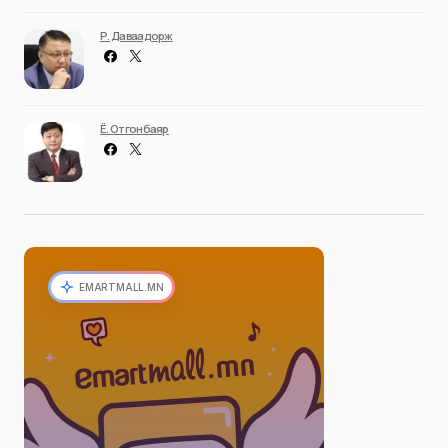
Р. Даваадорж
Ё. Отгонбаяр
EMARTMALL.MN