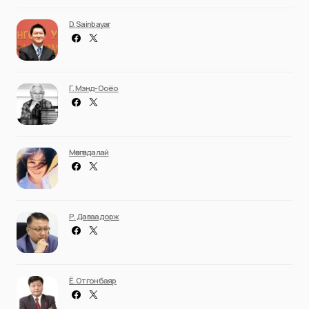
D. Sainbayar
Г. Мэнд-Ооёо
Мөнгөндалай
Р. Даваадорж
Ё. Отгонбаяр