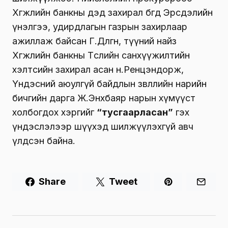
Хөгжлийн банкны дэд захирал бөгөөд Эрсдэлийн
үнэлгээ, удирдлагын газрын захирлаар
ажиллаж байсан Г.Дөлгөөн, түүний найз
Хөгжлийн банкны Төслийн санхүүжилтийн
хэлтсийн захирал асан н.Ренцэндорж,
Үндэсний аюулгүй байдлын зөвлөлийн нарийн
бичгийн дарга Ж.Энхбаяр нарын хүмүүст
холбогдох хэргийг
“тусгаарласан”
гэх
үндэслэлээр шүүхэд шилжүүлэхгүй авч
үлдсэн байна.
Share
Tweet