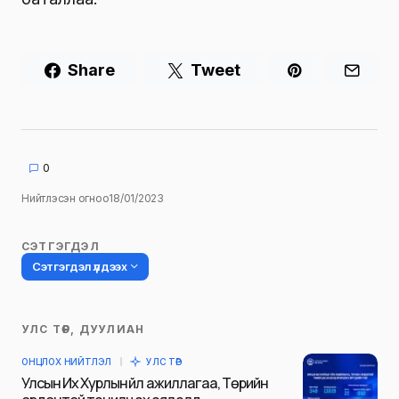
Share
Tweet
0
Нийтлэсэн огноо
18/01/2023
СЭТГЭГДЭЛ
Сэтгэгдэл үлдээх
УЛС ТӨР, ДУУЛИАН
Таны имэйл хаягийг нийтлэхгүй.
ОНЦЛОХ НИЙТЛЭЛ
УЛС ТӨР
Шаардлагатай талбаруудыг
*
гэж
Улсын Их Хурлын үйл ажиллагаа, Төрийн
тэмдэглэсэн