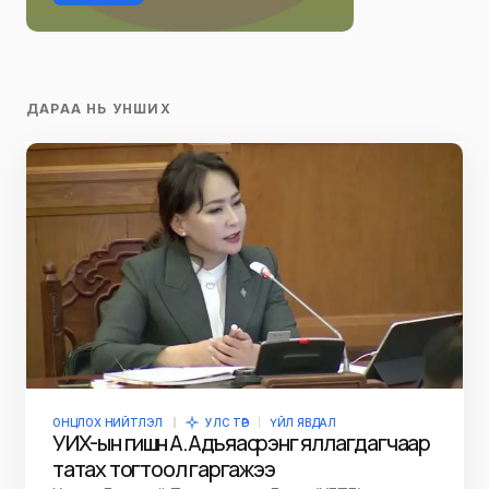
ДАРАА НЬ УНШИХ
ОНЦЛОХ НИЙТЛЭЛ
УЛС ТӨР
ҮЙЛ ЯВДАЛ
УИХ-ын гишүүн А.Адъяасүрэнг яллагдагчаар
татах тогтоол гаргажээ