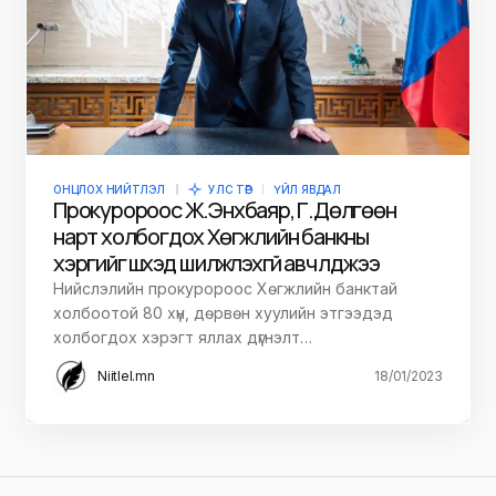
ОНЦЛОХ НИЙТЛЭЛ
УЛС ТӨР
ҮЙЛ ЯВДАЛ
Прокуророос Ж.Энхбаяр, Г.Дөлгөөн
нарт холбогдох Хөгжлийн банкны
хэргийг шүүхэд шилжүүлэхгүй авч үлджээ
Нийслэлийн прокуророос Хөгжлийн банктай
холбоотой 80 хүн, дөрвөн хуулийн этгээдэд
холбогдох хэрэгт яллах дүгнэлт…
Niitlel.mn
18/01/2023