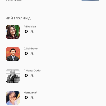
НИЙТЛЭЛЧИД
Adiya Idea
D. Sainbayar
Г. Мэнд-Ооёо
Мөнгөндалай