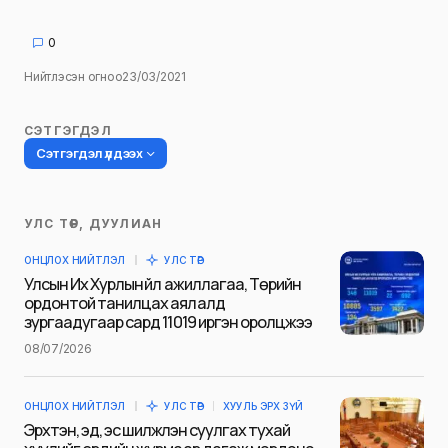
0
Нийтлэсэн огноо
23/03/2021
СЭТГЭГДЭЛ
Сэтгэгдэл үлдээх
УЛС ТӨР, ДУУЛИАН
Таны имэйл хаягийг нийтлэхгүй.
ОНЦЛОХ НИЙТЛЭЛ
УЛС ТӨР
Шаардлагатай талбаруудыг
*
гэж
Улсын Их Хурлын үйл ажиллагаа, Төрийн
тэмдэглэсэн
ордонтой танилцах аялалд
зургаадугаар сард 11019 иргэн оролцжээ
Name
*
08/07/2026
ОНЦЛОХ НИЙТЛЭЛ
УЛС ТӨР
ХУУЛЬ ЭРХ ЗҮЙ
E-mail
*
Эрхтэн, эд, эс шилжүүлэн суулгах тухай