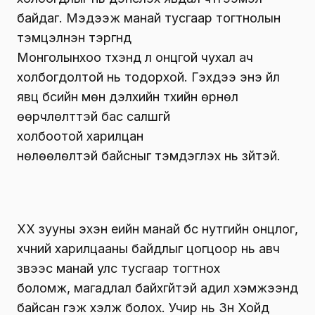
байдаг. Мэдээж манай тусгаар тогтнолын
тэмцэлнэн тэргүүнд
Монголынхоо түүхэнд л онцгой чухал ач
холбогдолтой нь тодорхой. Гэхдээ энэ үйл
явц бүсийн мөн дэлхийн түүхийн өрнөл
өөрчлөлттэй бас салшгүй
холбоотой харилцан
нөлөөлөлтэй байсныг тэмдэглэх нь зүйтэй.
ХХ зууны эхэн үеийн манай бүс нутгийн онцлог,
хүчний харилцааны байдлыг цогцоор нь авч
үзвээс манай улс тусгаар тогтнох
боломж, магадлал байхгүйтэй адил хэмжээнд
байсан гэж хэлж болох. Учир нь Зүүн Хойд