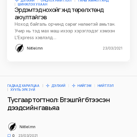
ДЭЛХИЙ
ОНЦЛОХ НИЙТЛЭЛ
ТАНЫ АМРАЛТАНД
ШИНЖЛЭХ УХААН
Эрдэмтэд нохойг хүнд төрөлхтөнд
аюултай гэв
Ноход байгаль орчинд сөрөг нөлөөтэй амьтан.
Учир нь тэд мах маш ихээр хэрэглэдэг хэмээн
L’Express хэвлэлд…
Niitlel.mn
23/03/2021
ГАДААД ХАРИЛЦАА
ДЭЛХИЙ
НИЙГЭМ
НИЙТЛЭЛ
ХУУЛЬ ЭРХ ЗҮЙ
Тусгаар тогтнол: Бүтэшгүйг бүтээсэн
дээдсийн гавьяа
Niitlel.mn
0
23/03/2021