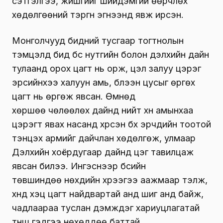
сэтгэлгээ, жишгийг шийдэмгий өөрчлөх
хөдөлгөөний тэргүүн эгнээнд явж ирсэн.
Монголчууд бидний тусгаар тогтнолын
тэмцэлд бид бүс нутгийн болон дэлхийн дайн
тулаанд орох цагт нь орж, цэл залуу цэрэг
эрсийнхээ халуун амь, бүлээн цусыг өргөх
цагт нь өргөж явсан. Өмнөд
хөршөө чөлөөлөх дайнд нийт хүн амынхаа
цэрэгт явах насанд хүрсэн бүх эрчүүдийн тоотой
тэнцэх армийг дайчлан хөдөлгөж, улмаар
Дэлхийн хоёрдугаар дайнд цэг тавилцаж
явсан билээ. Ингэснээр бүсийн
төвшиндөө нөхдийн хүрээгээ аажмаар тэлж,
хүнд хэцүү цагт найдвартай анд шиг анд байж,
чадлаараа туслан дэмждэг хариуцлагатай
түнш гэдгээ нөхөддөө баттай