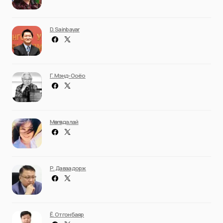
D. Sainbayar
Г. Мэнд-Ооёо
Мөнгөндалай
Р. Даваадорж
Ё. Отгонбаяр