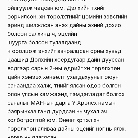
ойлгуулж чадсан юм. Дэлхийн түүхийг
өөрчилсөн, хүн төрөлхтнийг цөмийн зэвсгийн
эринд шилжүүлсэн энэхүү дайны эхний дохио
болсон салхинд ч, эцсийн
шуурга болсон тулалдаанд
ч оролцож энхийг авчралцсан орны хувьд
цаашид Дэлхийн хоёрдугаар дайн дууссан
есдүгээр сарын 2-ны өдрийг хүн төрөлхтөн
дайн хэмээх хөнөөлт ухагдахууныг оюун
санаандаа халж, түүнийг ялсан өдөр болгон
олон улсын хэмжээнд тэмдэглэдэг болгох
саналыг МАН-ын дарга У.Хүрэлсүх намын
баярынхаа үгэнд дурдсан нь чухал ач
холбогдолтой юм. Өнөөг хүртэл хүн
төрөлхтөн аливаа дайны эцсийг нэг нь ялж,
нөгөө нь ялагдсан