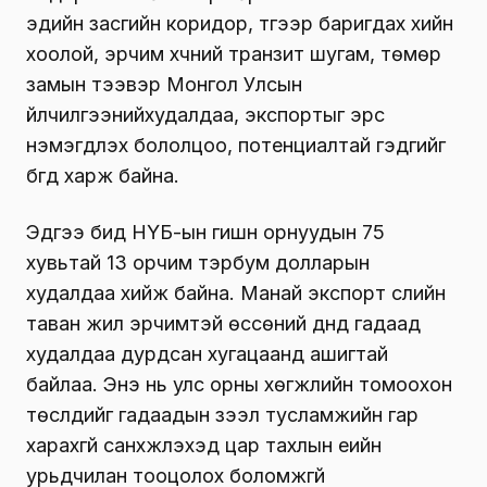
эдийн засгийн коридор, түүгээр баригдах хийн
хоолой, эрчим хүчний транзит шугам, төмөр
замын тээвэр Монгол Улсын
үйлчилгээнийхудалдаа, экспортыг эрс
нэмэгдүүлэх бололцоо, потенциалтай гэдгийг
бүгд харж байна.
Эдүгээ бид НҮБ-ын гишүүн орнуудын 75
хувьтай 13 орчим тэрбум долларын
худалдаа хийж байна. Манай экспорт сүүлийн
таван жил эрчимтэй өссөний дүнд гадаад
худалдаа дурдсан хугацаанд ашигтай
байлаа. Энэ нь улс орны хөгжлийн томоохон
төслүүдийг гадаадын зээл тусламжийн гар
харахгүй санхүүжүүлэхэд цар тахлын үеийн
урьдчилан тооцолох боломжгүй