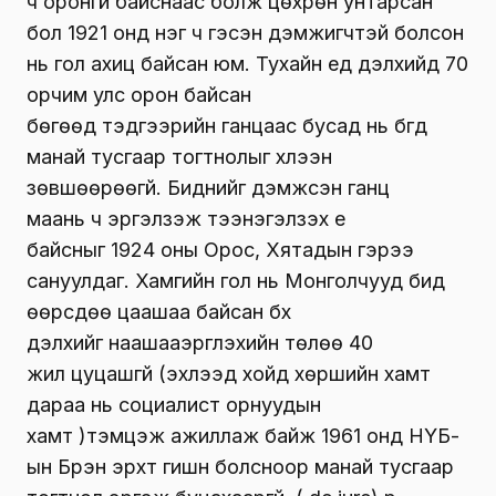
ч оронгүй байснаас болж цөхрөн унтарсан
бол 1921 онд нэг ч гэсэн дэмжигчтэй болсон
нь гол ахиц байсан юм. Тухайн үед дэлхийд 70
орчим улс орон байсан
бөгөөд тэдгээрийн ганцаас бусад нь бүгд
манай тусгаар тогтнолыг хүлээн
зөвшөөрөөгүй. Биднийг дэмжсэн ганц
маань ч эргэлзэж тээнэгэлзэх үе
байсныг 1924 оны Орос, Хятадын гэрээ
сануулдаг. Хамгийн гол нь Монголчууд бид
өөрсдөө цаашаа байсан бүх
дэлхийг наашааэргүүлэхийн төлөө 40
жил цуцашгүй (эхлээд хойд хөршийн хамт
дараа нь социалист орнуудын
хамт )тэмцэж ажиллаж байж 1961 онд НҮБ-
ын Бүрэн эрхт гишүүн болсноор манай тусгаар