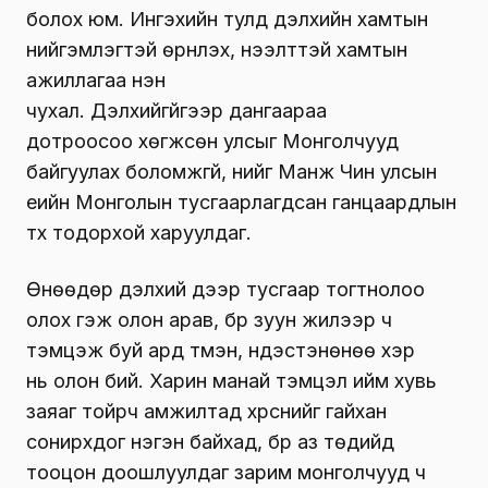
болох юм. Ингэхийн тулд дэлхийн хамтын
нийгэмлэгтэй өрнүүлэх, нээлттэй хамтын
ажиллагаа нэн
чухал. Дэлхийгүйгээр дангаараа
дотроосоо хөгжсөн улсыг Монголчууд
байгуулах боломжгүй, үүнийг Манж Чин улсын
үеийн Монголын тусгаарлагдсан ганцаардлын
түүх тодорхой харуулдаг.
Өнөөдөр дэлхий дээр тусгаар тогтнолоо
олох гэж олон арав, бүр зуун жилээр ч
тэмцэж буй ард түмэн, үндэстэнөнөө хэр
нь олон бий. Харин манай тэмцэл ийм хувь
заяаг тойрч амжилтад хүрснийг гайхан
сонирхдог нэгэн байхад, бүр аз төдийд
тооцон доошлуулдаг зарим монголчууд ч