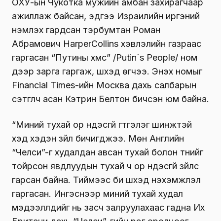
ОХУ-ын Чукотка мужийн амбан захирагчаар
ажиллаж байсан, эдүгээ Израилийн иргэний
үнэмлэх гардсан тэрбумтан Роман
Абрамович HarperCollins хэвлэлийн газраас
гаргасан “Путины хүмүүс” /Putin`s People/ ном
дээр зарга гаргаж, шүүхэд өгчээ. Энэхүү номыг
Financial Times-ийн Москва дахь салбарын
сэтгүүлч асан Кэтрин Белтон бичсэн юм байна.
“Миний тухай ор үндэсгүй гүтгэлэг шинжтэй
хэд хэдэн зүйл бичигджээ. Мөн Английн
“Челси”-г худалдан авсан тухай болон түүнийг
тойрсон явдлуудын тухай ч ор үндэсгүй зүйлс
гарсан байна. Тиймээс би шүүхэд нэхэмжлэл
гаргасан. Ингэснээр миний тухай худал
мэдээллүүдийг нь засч залруулахаас гадна Их