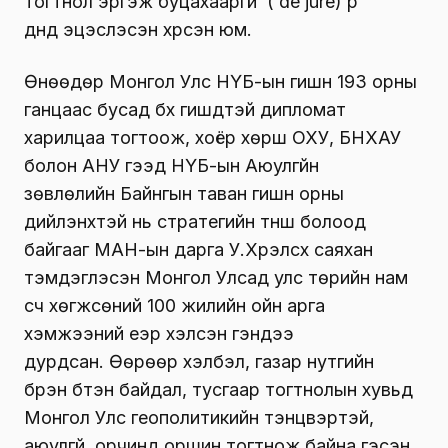
тогтнол эргэж буцахааргүй ( de jure) үр
дүнд эцэслэсэн хүрсэн юм.
Өнөөдөр Монгол Улс НҮБ-ын гишүүн 193 орны
ганцаас бусад бүх гишүүдтэй дипломат
харилцаа тогтоож, хоёр хөрш ОХУ, БНХАУ
болон АНУ гээд НҮБ-ын Аюулгүйн
зөвлөлийн Байнгын таван гишүүн орны
дийлэнхтэй нь стратегийн түнш болоод
байгааг МАН-ын дарга У.Хүрэлсүх саяхан
тэмдэглэсэн Монгол Улсад улс төрийн нам
үүсч хөгжсөний 100 жилийн ойн арга
хэмжээний үеэр хэлсэн үгэндээ
дурдсан. Өөрөөр хэлбэл, газар нутгийн
бүрэн бүтэн байдал, тусгаар тогтнолын хувьд
Монгол Улс геополитикийн тэнцвэртэй,
аюулгүй, орчинд оршин тогтнож байна гэсэн