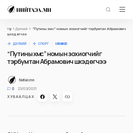
Нүүр
Дэлхий
“Путины хүмүүс” номын зохиогчийг тэрбумтан Абрамович
шүүхэд өгчээ
ДЭЛХИЙ
СПОРТ
ХӨЛБӨМБӨГ
“Путины хүмүүс” номын зохиогчийг
тэрбумтан Абрамович шүүхэд өгчээ
Niitlel.mn
0
23/03/2021
ХУВААЛЦАХ