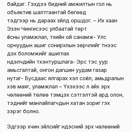
байдаг. Гэхдээ бидний амжилтын гол нь
объектив шалтгаантай бөгөөд
тэдгээр нь дараах зүйлд оршдог. – Их хаан
Эзэн Чингисээс улбаатай төрт
ёсны уламжлал, түүхийн ой санамж- Улс
орнуудын ашиг сонирхлын зөрчлийг түүнээс
үүдэх боломжийг ашиглах
нүүдэлчдийн түүхэнтуршлага- Эрс тэс уур
амьсгалтай, онгон дагшин уудам газар
нутаг- Бусдаас ялгарах хэл соёл, амьдралын
хэв маяг, уламжлал – Үхэхээс үл айх эрх
чөлөөний төлөө тэмцэх сэтгэлтэй ард олон,
тэднийг манлайлагчдын хатан зориг гэх
зэрэг болно.
Эдгээр хүчин зүйлсийг үндэсний эрх чөлөөний