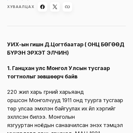
ХУВААЛЦАХ
УИХ-ын гишүүн Д.Цогтбаатар ( ОНЦ БӨГӨӨД
БҮРЭН ЭРХЭТ ЭЛЧИН)
1. Ганцхан улс Монгол Улсын тусгаар
тогтнолыг зөвшөөрч байв
220 жил харь гүрний харьяанд
оршсон Монголчууд 1911 онд туурга тусгаар
төр улсаа эмхлэн байгуулах их үйл хэргийг
эхлүүлсэн билээ. Монголын
язгууртан ноёдын санаачилсан энэхүү тэмцэл