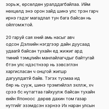
зорьж, өрсөлдөн уралддагбайлаа. Ийм
нөхцөлд энэ орон зайд шинэ улс түрэн гарч
ирнэ гэдэг магадлал тун бага байсан нь
ойлгомжтой.
20 гаруй сая хүний амь насыг авч
одсон Дэлхийн нэгдүгээр дайн дуусаад
удаагүй байсан тухайн үед жижиг ард
түмний тэмцлийн манлайлагчдыг байтугай
бүтэн улс үндэстнээр нь зэвсэглэн
харгисласан ч онцгой жигшүүр
дагуулдаггүй байв. Тэгэх тусмаа ид
бяр нь сууж, шинэ түрэмгийлэл эхлүүлж, хүч
сүрээ бүс нутагтаа гайхуулж байсан тухайн
үеийн Японоос дөрөв дахин том газар
нутгийг эзэмдсэн хэрнээ Их наран улсын