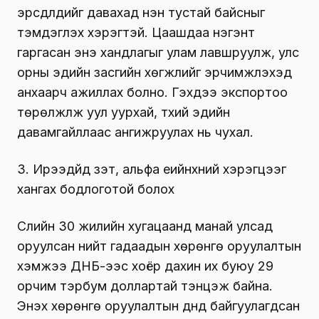
эрсдлүүдийг давахад нэн тустай байсныг
тэмдэглэх хэрэгтэй. Цаашдаа нэгэнт
гаргасан энэ хандлагыг улам лавшруулж, улс
орны эдийн засгийн хөгжлийг эрчимжүүлэхэд
анхаарч ажиллах болно. Гэхдээ экспортоо
төрөлжүүлж уул уурхай, түүхий эдийн
давамгайллаас ангижруулах нь чухал.
3. Ирээдүйд зэт, альфа үеийнхний хэрэгцээг
хангах бодлоготой болох
Сүүлийн 30 жилийн хугацаанд манай улсад
оруулсан нийт гадаадын хөрөнгө оруулалтын
хэмжээ ДНБ-ээс хоёр дахин их буюу 29
орчим тэрбум доллартай тэнцэж байна.
Энэхүү хөрөнгө оруулалтын дүнд байгуулагдсан