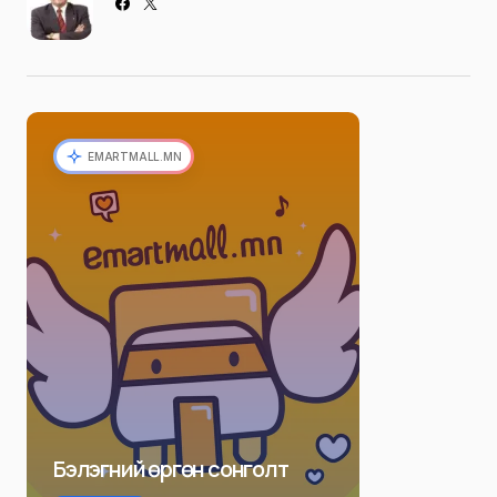
EMARTMALL.MN
Бэлэгний өргөн сонголт