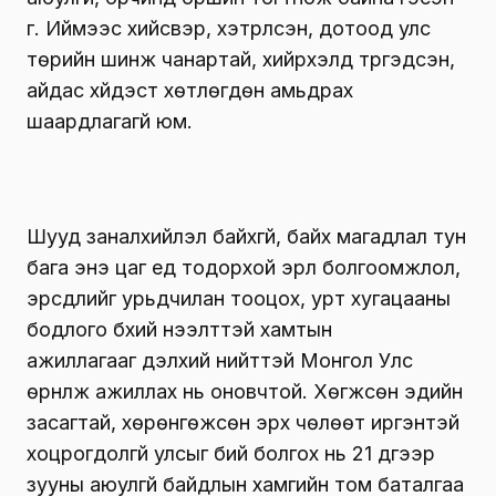
үг. Иймээс хийсвэр, хэтрүүлсэн, дотоод улс
төрийн шинж чанартай, хийрхэлд түргэдсэн,
айдас хүйдэст хөтлөгдөн амьдрах
шаардлагагүй юм.
Шууд заналхийлэл байхгүй, байх магадлал тун
бага энэ цаг үед тодорхой эрүүл болгоомжлол,
эрсдлийг урьдчилан тооцох, урт хугацааны
бодлого бүхий нээлттэй хамтын
ажиллагааг дэлхий нийттэй Монгол Улс
өрнүүлж ажиллах нь оновчтой. Хөгжсөн эдийн
засагтай, хөрөнгөжсөн эрх чөлөөт иргэнтэй
хоцрогдолгүй улсыг бий болгох нь 21 дүгээр
зууны аюулгүй байдлын хамгийн том баталгаа