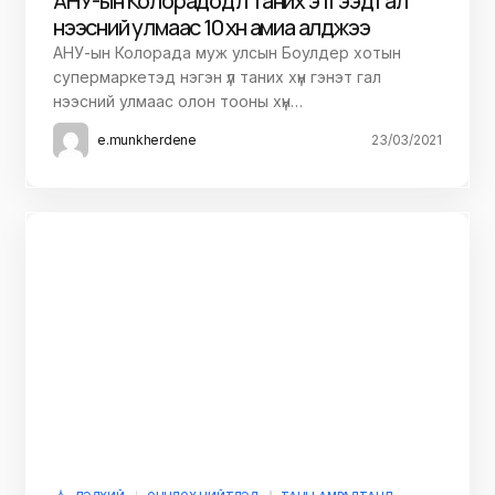
АНУ-ын Колорадод үл таних этгээд гал
нээсний улмаас 10 хүн амиа алджээ
АНУ-ын Колорада муж улсын Боулдер хотын
супермаркетэд нэгэн үл таних хүн гэнэт гал
нээсний улмаас олон тооны хүн…
e.munkherdene
23/03/2021