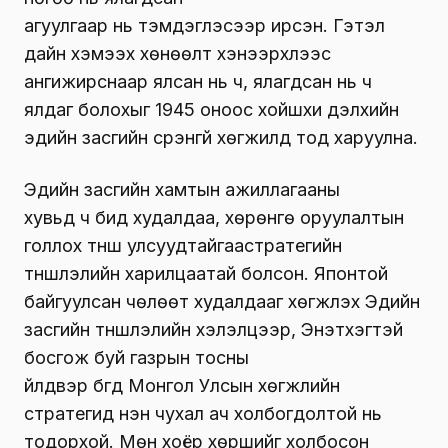
агуулгаар нь тэмдэглэсээр ирсэн. Гэтэл
дайн хэмээх хөнөөлт хэнээрхлээс
ангижирснаар ялсан нь ч, ялагдсан нь ч
ялдаг болохыг 1945 оноос хойшхи дэлхийн
эдийн засгийн үсрэнгүй хөгжилд тод харуулна.
Эдийн засгийн хамтын ажиллагааны
хувьд ч бид худалдаа, хөрөнгө оруулалтын
голлох түнш улсуудтайгаастратегийн
түншлэлийн харилцаатай болсон. Японтой
байгуулсан чөлөөт худалдааг хөгжүүлэх Эдийн
засгийн түншлэлийн хэлэлцээр, Энэтхэгтэй
босгож буй газрын тосны
үйлдвэр бүгд Монгол Улсын хөгжлийн
стратегид нэн чухал ач холбогдолтой нь
тодорхой. Мөн хоёр хөршийг холбосон