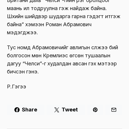
Британи дахь “Челси”-гийн үүрэг оролцоог
маань илүү тодруулна гэж найдаж байна.
Шүүхийн шийдвэр шударга гарна гэдэгт итгэж
байна” хэмээн Роман Абрамович
мэдэгджээ.
Тус номд Абрамовичийг авлигын сүлжээ бий
болгосон мөн Кремлиэс өгсөн тушаалын
дагуу “Челси”-г худалдан авсан гэх мэтээр
бичсэн гэнэ.
Р.Гэгээ
Share
Tweet