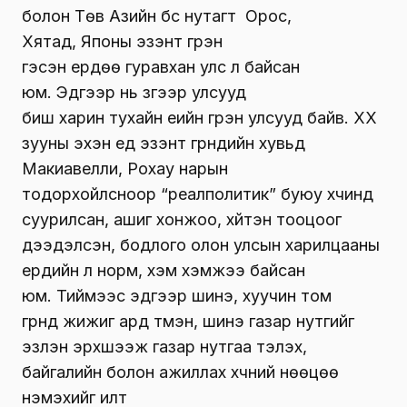
болон Төв Азийн бүс нутагт Орос,
Хятад, Японы эзэнт гүрэн
гэсэн ердөө гуравхан улс л байсан
юм. Эдгээр нь зүгээр улсууд
биш харин тухайн үеийн гүрэн улсууд байв. ХХ
зууны эхэн үед эзэнт гүрнүүдийн хувьд
Макиавелли, Рохау нарын
тодорхойлсноор “реалполитик” буюу хүчинд
суурилсан, ашиг хонжоо, хүйтэн тооцоог
дээдэлсэн, бодлого олон улсын харилцааны
ердийн л норм, хэм хэмжээ байсан
юм. Тиймээс эдгээр шинэ, хуучин том
гүрнүүд жижиг ард түмэн, шинэ газар нутгийг
эзлэн эрхшээж газар нутгаа тэлэх,
байгалийн болон ажиллах хүчний нөөцөө
нэмэхийг илт