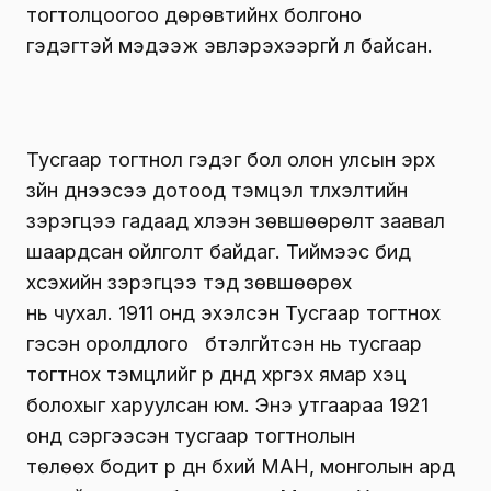
тогтолцоогоо дөрөвтийнх болгоно
гэдэгтэй мэдээж эвлэрэхээргүй л байсан.
Тусгаар тогтнол гэдэг бол олон улсын эрх
зүйн үүднээсээ дотоод тэмцэл түлхэлтийн
зэрэгцээ гадаад хүлээн зөвшөөрөлт заавал
шаардсан ойлголт байдаг. Тиймээс бид
хүсэхийн зэрэгцээ тэд зөвшөөрөх
нь чухал. 1911 онд эхэлсэн Тусгаар тогтнох
гэсэн оролдлого бүтэлгүйтсэн нь тусгаар
тогтнох тэмцлийг үр дүнд хүргэх ямар хэцүү
болохыг харуулсан юм. Энэ утгаараа 1921
онд сэргээсэн тусгаар тогтнолын
төлөөх бодит үр дүн бүхий МАН, монголын ард