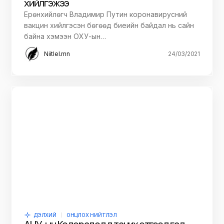
хийлгэжээ
Ерөнхийлөгч Владимир Путин коронавирусний
вакцин хийлгэсэн бөгөөд биеийн байдал нь сайн
байна хэмээн ОХУ-ын…
Niitlel.mn
24/03/2021
ДЭЛХИЙ
ОНЦЛОХ НИЙТЛЭЛ