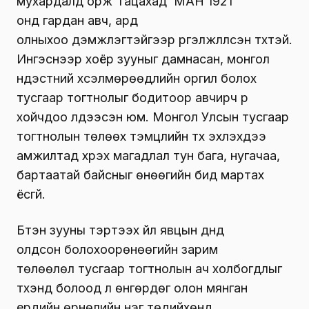
мухардалд орж гацахад МАН 1921
онд гардан авч, ард
олныхоо дэмжлэгтэйгээр үргэлжлүүлсэн түүхтэй.
Ингэснээр хоёр зууныг дамнасан, монгол
үндэстний хүсэлмөрөөдлийн оргил болох
тусгаар тогтнолыг бодитоор авчирч үр
хойчдоо үлдээсэн юм. Монгол Улсын тусгаар
тогтнолын төлөөх тэмцлийн түүх эхлэхдээ
амжилтад хүрэх магадлал тун бага, нугачаа,
бартаатай байсныг өнөөгийн бид мартах
ёсгүй.
Бүтэн зууны тэртээх үйл явцын дүнд
олдсон болохоорөнөөгийн зарим
төлөөлөл тусгаар тогтнолын ач холбогдлыг
түүхэнд болоод л өнгөрдөг олон мянган
ердийн өрнөлийн нэг төдийхөнд