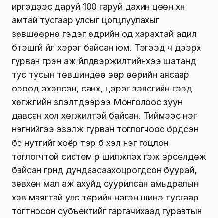
иргэдээс даруй 100 гаруй дахин цөөн хүн
амтай тусгаар улсыг цогцлуулахыг
зөвшөөрнө гэдэг өдрийн од харахтай адил
бүтэшгүй үйл хэрэг байсан юм. Тэгээд ч дээрх
гурван гүрэн аж үйлдвэржилтийнхээ шатанд
тус тусын төвшиндөө өөр өөрийн аясаар
ороод эхэлсэн, санхүү, цэрэг зэвсгийн гээд
хөгжлийн үзүүлэлтүүдээрээ Монголоос зуун
давсан хол хөгжилтэй байсан. Тиймээс нэг
нэгнийгээ эзэлж гурван тоглогчоос бүрдсэн
бүс нутгийг хоёр тэр бүү хэл нэг гоцлон
тоглогчтой систем рүү шилжүүлэх гэж өрсөлдөж
байсан гүрнүүд дундаасаахоцрогдсон буурай,
зөвхөн мал аж ахуйд суурилсан амьдралын
хэв маягтай улс төрийн нэгэн шинэ тусгаар
тогтносон субъектийг гаргачихаад гуравтын