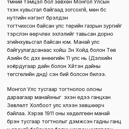
түмний тэмцэл бол зөвхөн Монгол Улсын
түүхэн хувьсгал байгаад зогсохгүй, мөн бүс
нутгийн нэгэнт бүрэлдэн
тогтчихсон байсан улс төрийн газрын зургийг
тэрслэн өөрчлөх эхлэлийг тавьсан дорно
зүгийнхувьсгал байсан юм. Манай улс
байгуулагдсанаас хойш Зүүн Хойд болон Төв
Азийн бүс дэх өнөөгийн 11 улс нь (Дэлхийн
хоёрдугаар дайн болон Хүйтэн дайны
төгсгөлийн дүнд) үүсэн бий болсон билээ.
Монгол Улс тусгаар тогтнолоо олсны
дараагаар манайхныг эхэн үедээ ганцхан
Зөвлөлт Холбоот улс хүлээн зөвшөөрч
байлаа. Хэрэв 1911 оны хөдөлгөөн манай
бүрэн тусгаар тогтнолыг дэмжсэн гадны ганц