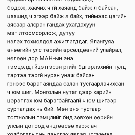
бодож, хаачих ч үгүй хаяанд байж л байсан,
цаашид ч зүгээр байж л байх, тиймээс цагийн
аясаар алсран гандах ухагдахуун
мэт үлтоомсорлож, дутуу
үнэлэх тохиолдол ажиглагддаг. Ялангуяа
өнөөгийн улс төрийн өрсөлдөөний улайрал,
нөлөөн дор МАН-ын энэ
тэмцэлд гүйцэтгэсэн үүргийг бүдгэрүүлэхийн тулд
тэртээ тэргүй нуран унаж байсан
гүрнээс бараг аяндаа салан тусгаарлачихсан
ч юм шиг, Монголын нутаг дээр харийн
цэрэг гэх юм барагбайгаагүй ч юм шигээр
сурталдах нь бий. Мөн энэ тусгаар
тогтнолын тэмцлийг бид зөвхөн өөрийн
улсын дотоод өнцгөөсөө харж ач
холбогдлыг нь дэнслэх явдал чтүгээмэл