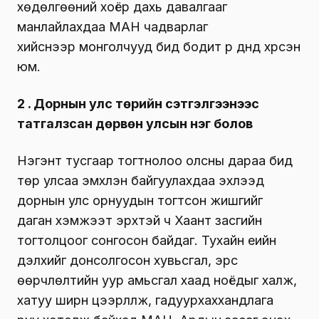
хөдөлгөөний хоёр дахь давалгааг
манлайлахдаа МАН чадварлаг
хийснээр монголчууд бид бодит үр дүнд хүрсэн
юм.
2 . Дорнын улс төрийн сэтгэлгээнээс
татгалзсан дөрвөн улсын нэг болов
Нэгэнт тусгаар тогтнолоо олсны дараа бид
төр улсаа эмхлэн байгуулахдаа эхлээд
дорнын улс орнуудын тогтсон жишгийг
даган хэмжээт эрхтэй ч Хаант засгийн
тогтолцоог сонгосон байдаг. Тухайн үеийн
дэлхийг донсолгосон хувьсгал, эрс
өөрчлөлтийн уур амьсгал хаад ноёдыг халж,
хатуу ширүүн цээрлүүлж, гадуурхаххандлага