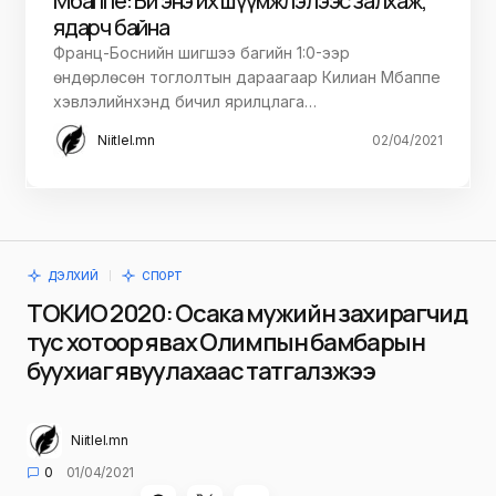
Мбаппе: Би энэ их шүүмжлэлээс залхаж,
ядарч байна
Франц-Боснийн шигшээ багийн 1:0-ээр
өндөрлөсөн тоглолтын дараагаар Килиан Мбаппе
хэвлэлийнхэнд бичил ярилцлага…
Niitlel.mn
02/04/2021
ДЭЛХИЙ
СПОРТ
ТОКИО 2020: Осака мужийн захирагчид
тус хотоор явах Олимпын бамбарын
буухиаг явуулахаас татгалзжээ
Niitlel.mn
0
01/04/2021