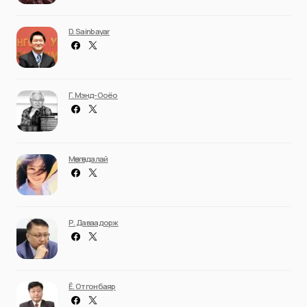
D. Sainbayar
Г. Мэнд-Ооёо
Мөнгөндалай
Р. Даваадорж
Ё. Отгонбаяр