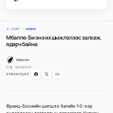
СПОРТ
ХӨЛБӨМБӨГ
Мбаппе: Би энэ их шүүмжлэлээс залхаж,
ядарч байна
Niitlel.mn
0
02/04/2021
ХУВААЛЦАХ
Франц-Боснийн шигшээ багийн 1:0-ээр