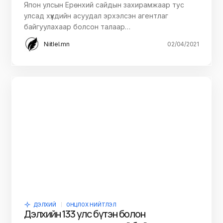
Япон улсын Ерөнхий сайдын захирамжаар тус
улсад хүүхдийн асуудал эрхэлсэн агентлаг
байгуулахаар болсон талаар…
Niitlel.mn
02/04/2021
ДЭЛХИЙ
ОНЦЛОХ НИЙТЛЭЛ
Дэлхийн 133 улс бүтэн болон