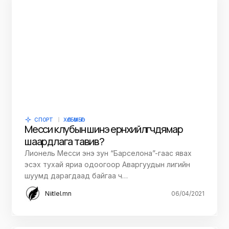
СПОРТ
ХӨЛБӨМБӨГ
Месси клубын шинэ ерөнхийлөгчдөө ямар
шаардлага тавив?
Лионель Месси энэ зун “Барселона”-гаас явах
эсэх тухай яриа одоогоор Аваргуудын лигийн
шуумд дарагдаад байгаа ч…
Niitlel.mn
06/04/2021