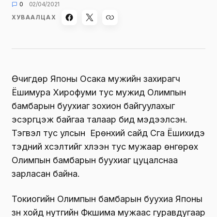
0
02/04/2021
ХУВААЛЦАХ
Өчигдөр Японы Осака мужийн захирагч
Ёшимура Хирофуми тус мужид Олимпын
бамбарын буухиаг зохион байгуулахыг
эсэргүүцэж байгаа талаар бид мэдээлсэн.
Тэгвэл тус улсын Ерөнхий сайд Сүга Ёшихидэ
тэдний хүсэлтийг хүлээн тус мужаар өнгөрөх
Олимпын бамбарын буухиаг цуцалснаа
зарласан байна.
Токиогийн Олимпын бамбарын буухиа Японы
зүүн хойд нутгийн Фүкүшима мужаас гуравдугаар