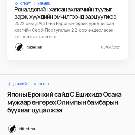
СПОРТ
ХӨЛБӨМБӨГ
Роналдогийн хаясан ахлагчийн туузыг
зарж, хүүхдийн эмчилгээнд зарцуулжээ
2022 оны ДАШТ-ий Европын бүсийн урьдчилсан
хэсгийн Серб-Португалын 2:2-оор өндөрлөсөн
тоглолтын төгсгөлд…
Niitlel.mn
03/04/2021
ДЭЛХИЙ
СПОРТ
Японы Ерөнхий сайд С.Ёшихидэ Осака
мужаар өнгөрөх Олимпын бамбарын
буухиаг цуцалжээ
Niitlel.mn