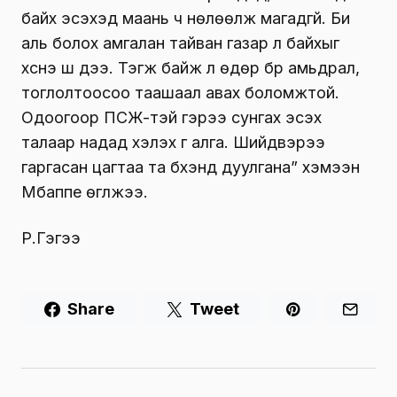
байх эсэхэд маань ч нөлөөлж магадгүй. Би
аль болох амгалан тайван газар л байхыг
хүснэ шүү дээ. Тэгж байж л өдөр бүр амьдрал,
тоглолтоосоо таашаал авах боломжтой.
Одоогоор ПСЖ-тэй гэрээ сунгах эсэх
талаар надад хэлэх үг алга. Шийдвэрээ
гаргасан цагтаа та бүхэнд дуулгана” хэмээн
Мбаппе өгүүлжээ.
Р.Гэгээ
Share
Tweet