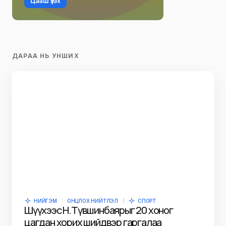
Цааш үзэх
ДАРАА НЬ УНШИХ
НИЙГЭМ
ОНЦЛОХ НИЙТЛЭЛ
СПОРТ
Шүүхээс Н.Түвшинбаярыг 20 хоног
цагдан хорих шийдвэр гаргалаа