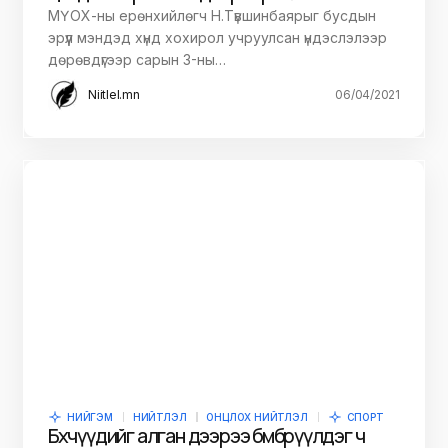
МҮОХ-ны ерөнхийлөгч Н.Түвшинбаярыг бусдын
эрүүл мэндэд хүнд хохирол учруулсан үндэслэлээр
дөрөвдүгээр сарын 3-ны…
Niitlel.mn
06/04/2021
НИЙГЭМ
НИЙТЛЭЛ
ОНЦЛОХ НИЙТЛЭЛ
СПОРТ
Бөхчүүдийг алган дээрээ бөмбөрүүлдэг ч