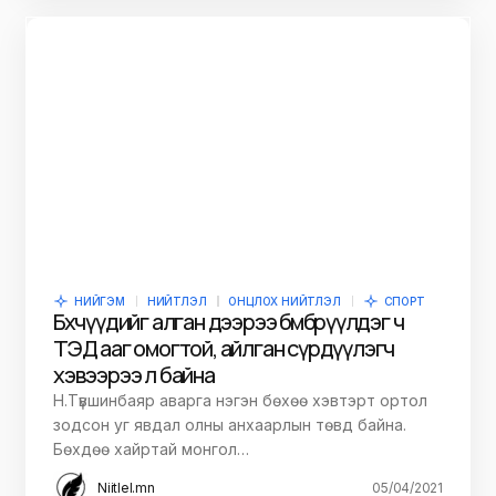
НИЙГЭМ
НИЙТЛЭЛ
ОНЦЛОХ НИЙТЛЭЛ
СПОРТ
Бөхчүүдийг алган дээрээ бөмбөрүүлдэг ч
ТЭД ааг омогтой, айлган сүрдүүлэгч
хэвээрээ л байна
Н.Түвшинбаяр аварга нэгэн бөхөө хэвтэрт ортол
зодсон уг явдал олны анхаарлын төвд байна.
Бөхдөө хайртай монгол…
Niitlel.mn
05/04/2021