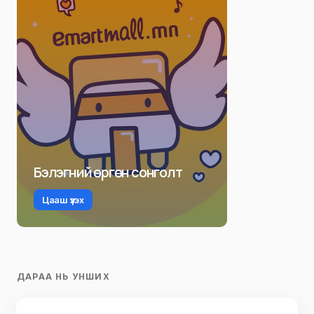
Бэлэгний өргөн сонголт
Цааш үзэх
ДАРАА НЬ УНШИХ