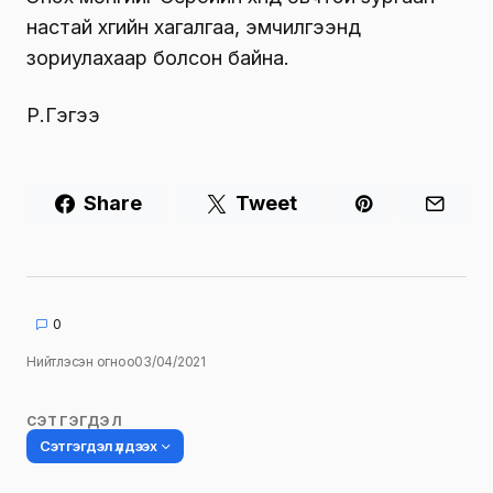
настай хүүгийн хагалгаа, эмчилгээнд
зориулахаар болсон байна.
Р.Гэгээ
Share
Tweet
0
Нийтлэсэн огноо
03/04/2021
СЭТГЭГДЭЛ
Сэтгэгдэл үлдээх