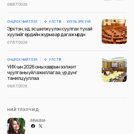
08/07/2026
Сэтгэгдэл
*
ОНЦЛОХ НИЙТЛЭЛ
УЛС ТӨР
ХУУЛЬ ЭРХ ЗҮЙ
Эрхтэн, эд, эс шилжүүлэн суулгах тухай
хуулийг ердийн журмаар дагаж мөрдөнө
07/07/2026
Save my name and e-mail in this browser for the next
time I comment.
ОНЦЛОХ НИЙТЛЭЛ
УЛС ТӨР
Илгээх
УИХ-ын 2026 оны хаврын ээлжит
чуулганы үйл ажиллагаа, үр дүнг
танилцууллаа
06/07/2026
НИЙТЛЭЛЧИД
Adiya Idea