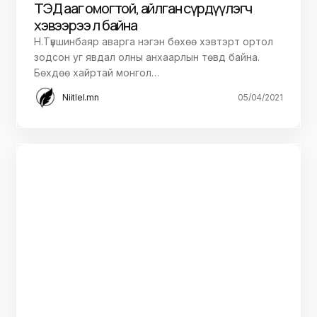
ТЭД ааг омогтой, айлган сүрдүүлэгч
хэвээрээ л байна
Н.Түвшинбаяр аварга нэгэн бөхөө хэвтэрт ортол
зодсон уг явдал олны анхаарлын төвд байна.
Бөхдөө хайртай монгол…
Niitlel.mn
05/04/2021