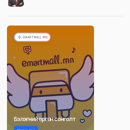
EMARTMALL.MN
Бэлэгний өргөн сонголт