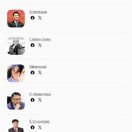
D. Sainbayar
Г. Мэнд-Ооёо
Мөнгөндалай
Р. Даваадорж
Ё. Отгонбаяр