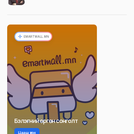
EMARTMALL.MN
Бэлэгний өргөн сонголт
Цааш үзэх