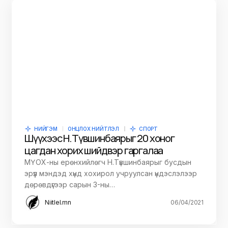
НИЙГЭМ
ОНЦЛОХ НИЙТЛЭЛ
СПОРТ
Шүүхээс Н.Түвшинбаярыг 20 хоног
цагдан хорих шийдвэр гаргалаа
МҮОХ-ны ерөнхийлөгч Н.Түвшинбаярыг бусдын
эрүүл мэндэд хүнд хохирол учруулсан үндэслэлээр
дөрөвдүгээр сарын 3-ны…
Niitlel.mn
06/04/2021