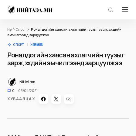
Нүүр
Спорт
Роналдогийн хаясан ахлагчийн туузыг зарж, хүүхдийн
эмчилгээнд зарцуулжээ
СПОРТ
ХӨЛБӨМБӨГ
Роналдогийн хаясан ахлагчийн туузыг
зарж, хүүхдийн эмчилгээнд зарцуулжээ
Niitlel.mn
0
03/04/2021
ХУВААЛЦАХ