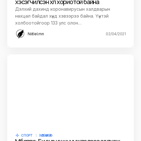
хэсэгчилсэн хөл хориотой байна
Дэлхий дахинд коронавирусын халдварын
нөхцөл байдал хүнд хэвээрээ байна. Үүнтэй
холбоотойгоор 133 улс олон…
Niitlel.mn
02/04/2021
СПОРТ
ХӨЛБӨМБӨГ