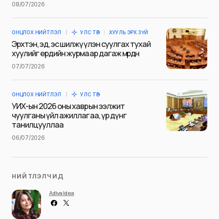
08/07/2026
Сэтгэгдэл
*
ОНЦЛОХ НИЙТЛЭЛ
УЛС ТӨР
ХУУЛЬ ЭРХ ЗҮЙ
Эрхтэн, эд, эс шилжүүлэн суулгах тухай
хуулийг ердийн журмаар дагаж мөрдөнө
07/07/2026
Save my name and e-mail in this browser for the next
time I comment.
ОНЦЛОХ НИЙТЛЭЛ
УЛС ТӨР
Илгээх
УИХ-ын 2026 оны хаврын ээлжит
чуулганы үйл ажиллагаа, үр дүнг
танилцууллаа
06/07/2026
НИЙТЛЭЛЧИД
Adiya Idea