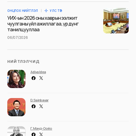
time I comment.
ОНЦЛОХ НИЙТЛЭЛ
УЛС ТӨР
Илгээх
УИХ-ын 2026 оны хаврын ээлжит
чуулганы үйл ажиллагаа, үр дүнг
танилцууллаа
06/07/2026
НИЙТЛЭЛЧИД
Adiya Idea
D. Sainbayar
Г. Мэнд-Ооёо