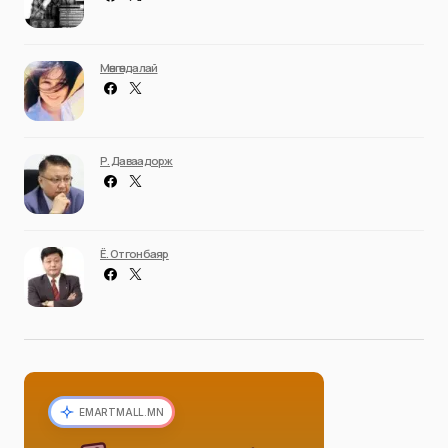
Мөнгөндалай
Р. Даваадорж
Ё. Отгонбаяр
EMARTMALL.MN