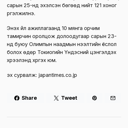
сарын 25-нд эхэлсэн бөгөөд нийт 121 хоног
үргэлжилнэ.
Энэхүү үйл ажиллагаанд 10 мянга орчим
тамирчин оролцож долоодугаар сарын 23-
нд буюу Олимпын наадмын нээлтийн ёслол
болох өдөр Токиогийн Үндэсний цэнгэлдэх
хүрээлэнд хүргэх юм.
эх сурвалж: japantimes.co.jp
Share
Tweet