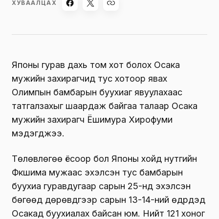
ХУВААЛЦАХ
Японы гурав дахь том хот болох Осака
мужийн захирагчид тус хотоор явах
Олимпын бамбарын буухиаг явуулахаас
татгалзахыг шаардаж байгаа талаар Осака
мужийн захирагч Ёшимура Хирофуми
мэдэгджээ.
Төлөвлөгөө ёсоор бол Японы хойд нутгийн
Фүкүшима мужаас эхэлсэн тус бамбарын
буухиа гуравдугаар сарын 25-нд эхэлсэн
бөгөөд дөрөвдүгээр сарын 13-14-ний өдрүүдэд
Осакад буухиалах байсан юм. Нийт 121 хоног