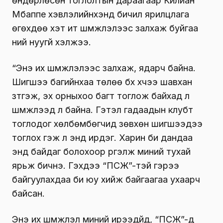
өндөрлөсөн тоглолтын дараагаар Килиан
Мбаппе хэвлэлийнхэнд бичил ярилцлага
өгөхдөө хэт ит шүүмжлэлээс залхаж буйгаа
ний нуугүй хэлжээ.
“Энэ их шүүмжлэлээс залхаж, ядарч байна.
Шигшээ багийнхаа төлөө бүх хүчээ шавхан
зүтгэж, эх орныхоо багт тоглож байхад л
шүүмжлээд л байна. Гэтэл гадаадын клубт
тоглодог хөлбөмбөгчид зөвхөн шигшээдээ
тоглох гэж л энд ирдэг. Харин би дандаа
энд байдаг болохоор үргэлж миний тухай
ярьж бичнэ. Гэхдээ “ПСЖ”-тэй гэрээ
байгуулахдаа би юу хийж байгаагаа ухаарч
байсан.
Энэ их шүүмжлэл миний ирээдүйд, “ПСЖ”-д