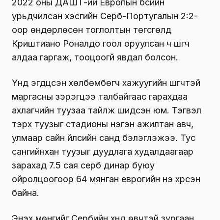
2022 оны ДАШТ-ий Европын бүсийн
урьдчилсан хэсгийн Серб-Португалын 2:2-
оор өндөрлөсөн тоглолтын төгсгөлд
Криштиано Роналдо гоол оруулсан ч шүүгч
алдаа гаргаж, тооцоогүй явдал болсон.
Үүнд эгдүүцсэн хөлбөмбөгч хажуугийн шүүгчтэй
маргасны зэрэгцээ талбайгаас гарахдаа
ахлагчийн туузаа тайлж шидсэн юм. Тэгвэл
тэрхүү туузыг стадионы нэгэн ажилтан авч,
улмаар сайн үйлсийн санд бэлэглэжээ. Тус
сангийнхан туузыг дуудлага худалдаагаар
зарахад 7.5 сая серб динар буюу
ойролцоогоор 64 мянган еврогийн үнэ хүрсэн
байна.
Энэхүү мөнгийг Сербийн хүнд өвчтэй зургаан