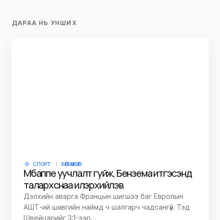
ДАРАА НЬ УНШИХ
СПОРТ
ХӨЛБӨМБӨГ
Мбаппе уучлалт гуйж, Бензема итгэсэнд
талархснаа илэрхийлэв
Дэлхийн аварга Францын шигшээ баг Европын
АШТ-ий шөвгийн наймд ч шалгарч чадсангүй. Тэд
Швейцарийг 3:1-ээр…