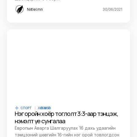
Niitlel.mn
30/06/2021
СПОРТ
ХӨЛБӨМБӨГ
Нэг оройн хоёр тоглолт 3:3-аар тэнцэж,
нэмэлт үе сунгалаа
Европын Аварга Шалгаруулах 16 дахь удаагийн
тэмцээний шөвгийн 16-гийн нэг орой товлогдсон