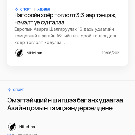
СПОРТ
ХӨЛБӨМБӨГ
Нэг оройн хоёр тоглолт 3:3-аар тэнцэж,
нэмэлт үе сунгалаа
Европын Аварга Шалгаруулах 16 дахь удаагийн
тэмцээний шөвгийн 16-гийн нэг орой товлогдсон
хоёр тоглолт хоёулаа…
Niitlel.mn
29/06/2021
СПОРТ
Эмэгтэйчүүдийн шигшээ баг анх удаагаа
Азийн цомын тэмцээнд өрсөлдөнө
Niitlel.mn