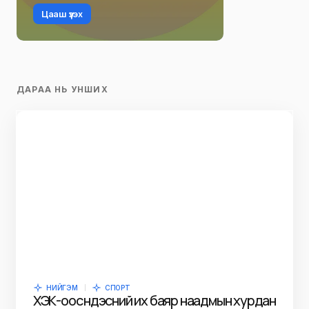
Цааш үзэх
ДАРАА НЬ УНШИХ
НИЙГЭМ
СПОРТ
ХЭҮК-оос Үндэсний их баяр наадмын хурдан