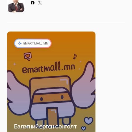
EMARTMALL.MN
Бэлэгний өргөн сонголт