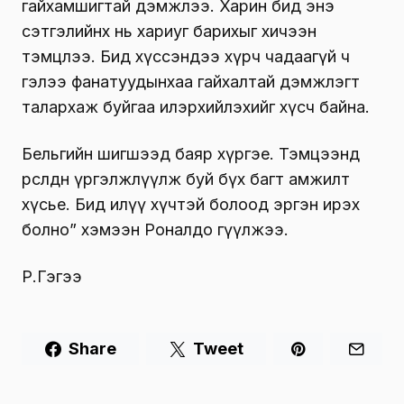
гайхамшигтай дэмжлээ. Харин бид энэ
сэтгэлийнх нь хариуг барихыг хичээн
тэмцлээ. Бид хүссэндээ хүрч чадаагүй ч
гэлээ фанатуудынхаа гайхалтай дэмжлэгт
талархаж буйгаа илэрхийлэхийг хүсч байна.
Бельгийн шигшээд баяр хүргэе. Тэмцээнд
өрсөлдөөнөө үргэлжлүүлж буй бүх багт амжилт
хүсье. Бид илүү хүчтэй болоод эргэн ирэх
болно” хэмээн Роналдо өгүүлжээ.
Р.Гэгээ
Share
Tweet