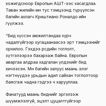
хожигдсноор Европын АШТ-ээс хасагдлаа.
Таван жилийн өмнө тус тэмцээнд түрүүлсэн
багийн ахлагч Криштиано Роналдо ийн
өгүүлжээ.
“Бид хүссэн амжилтандаа хүрч
чадалгүйгээр хугацаанаасээ эрт тэмцээнийг
орхилоо. Гэхдээ өөрсдийн тоглолт,
зүтгэлээрээ бахархаж байна. Европын
аваргаа алдраа хадгалан үлдэхийг бид
хичээсэн. Мөн багийн залуус маань элэг
нэгтнүүдээ урьдын адил сайхан тоглолтоор
баясгаж чадна гэдгээ ч харууллаа.
Фанатууд маань биднийг эргэлзэж
шүүмжлэлгүй, эцэлт цуцалтгүйгээр