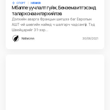
СПОРТ
ХӨЛБӨМБӨГ
Мбаппе уучлалт гуйж, Бензема итгэсэнд
талархснаа илэрхийлэв
Дэлхийн аварга Францын шигшээ баг Европын
АШТ-ий шөвгийн наймд ч шалгарч чадсангүй. Тэд
Швейцарийг 3:1-ээр…
Niitlel.mn
30/06/2021