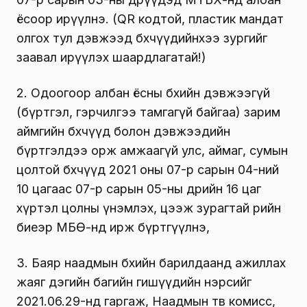
ёсоор ирүүлнэ. (QR кодтой, пластик мандат
олгох тул дэвжээд бөхчүүдийнхээ зургийг
заавал ирүүлэх шаардлагатай!)
2. Одоогоор албан ёсны бөхийн дэвжээгүй
(бүртгэл, гэрчилгээ тамгагүй байгаа) зарим
аймгийн бөхчүүд болон дэвжээдийн
бүртгэлдээ орж амжаагүй улс, аймаг, сумын
цолтой бөхчүүд 2021 оны 07-р сарын 04-ний
10 цагаас 07-р сарын 05-ны өдрийн 16 цаг
хүртэл цолны үнэмлэх, цээж зурагтай өөрийн
биеэр МБӨ-нд ирж бүртгүүлнэ,
3. Баяр наадмын бөхийн барилдаанд ажиллах
жаяг дэгийн багийн гишүүдийн нэрсийг
2021.06.29-нд гаргаж, Наадмын төв комисс,