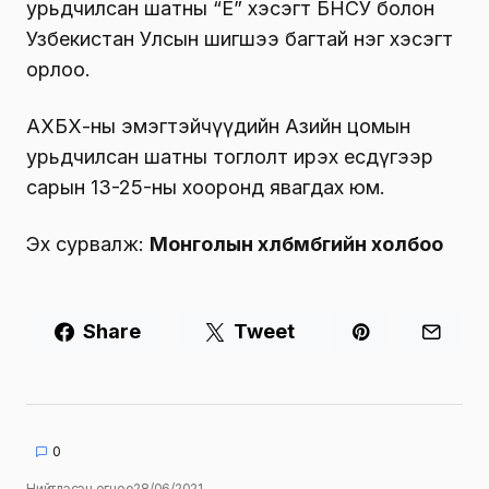
урьдчилсан шатны “Е” хэсэгт БНСУ болон
Узбекистан Улсын шигшээ багтай нэг хэсэгт
орлоо.
АХБХ-ны эмэгтэйчүүдийн Азийн цомын
урьдчилсан шатны тоглолт ирэх есдүгээр
сарын 13-25-ны хооронд явагдах юм.
Эх сурвалж:
Монголын хөлбөмбөгийн холбоо
Share
Tweet
0
Нийтлэсэн огноо
28/06/2021