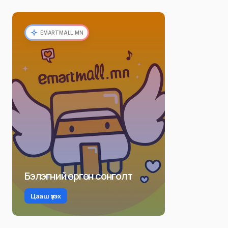
EMARTMALL.MN
Бэлэгний өргөн сонголт
Цааш үзэх