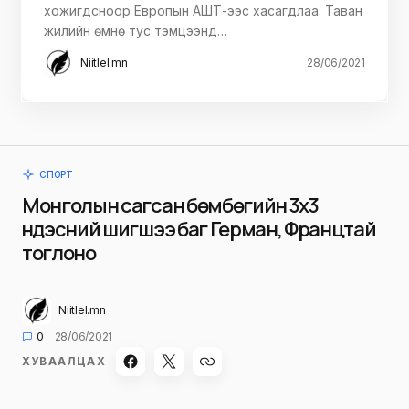
хожигдсноор Европын АШТ-ээс хасагдлаа. Таван
жилийн өмнө тус тэмцээнд…
Niitlel.mn
28/06/2021
СПОРТ
Монголын сагсан бөмбөгийн 3х3
үндэсний шигшээ баг Герман, Францтай
тоглоно
Niitlel.mn
0
28/06/2021
ХУВААЛЦАХ