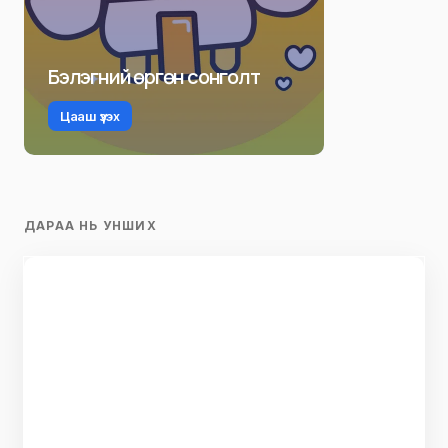
Бэлэгний өргөн сонголт
Цааш үзэх
ДАРАА НЬ УНШИХ