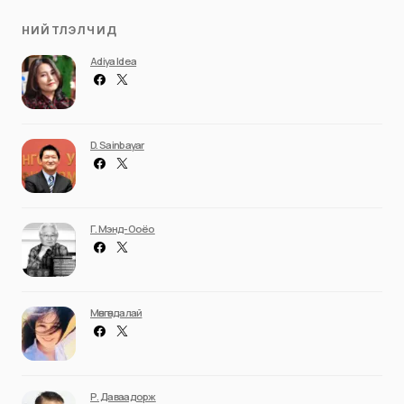
НИЙТЛЭЛЧИД
Adiya Idea
D. Sainbayar
Г. Мэнд-Ооёо
Мөнгөндалай
Р. Даваадорж