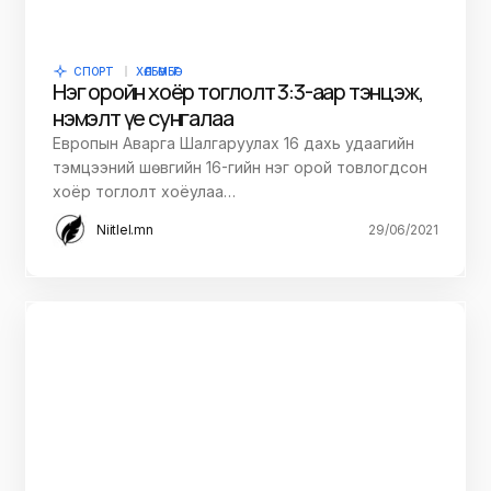
СПОРТ
ХӨЛБӨМБӨГ
Нэг оройн хоёр тоглолт 3:3-аар тэнцэж,
нэмэлт үе сунгалаа
Европын Аварга Шалгаруулах 16 дахь удаагийн
тэмцээний шөвгийн 16-гийн нэг орой товлогдсон
хоёр тоглолт хоёулаа…
Niitlel.mn
29/06/2021