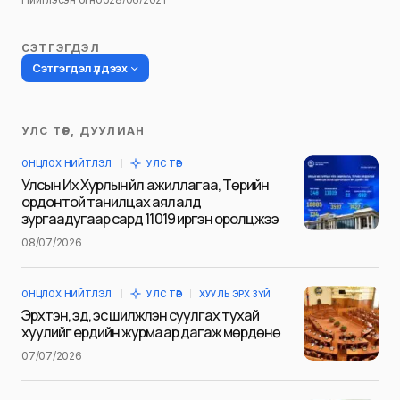
СЭТГЭГДЭЛ
Сэтгэгдэл үлдээх
УЛС ТӨР, ДУУЛИАН
Таны имэйл хаягийг нийтлэхгүй.
ОНЦЛОХ НИЙТЛЭЛ
УЛС ТӨР
Шаардлагатай талбаруудыг
*
гэж
Улсын Их Хурлын үйл ажиллагаа, Төрийн
тэмдэглэсэн
ордонтой танилцах аялалд
зургаадугаар сард 11019 иргэн оролцжээ
Name
*
08/07/2026
ОНЦЛОХ НИЙТЛЭЛ
УЛС ТӨР
ХУУЛЬ ЭРХ ЗҮЙ
E-mail
*
Эрхтэн, эд, эс шилжүүлэн суулгах тухай
хуулийг ердийн журмаар дагаж мөрдөнө
07/07/2026
Сэтгэгдэл
*