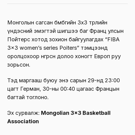
Монголын сагсан бөмбөгийн 3х3 төрлийн
үндэсний эмэгтэй шигшээ баг Франц улсын
Пойтерс хотод зохион байгуулагдах “FIBA
3×3 women’s series Poiters” тэмцээнд
оролцохоор өнгөрсөн долоо хоногт Европ руу
зорьсон.
Тэд маргааш буюу энэ сарын 29-нд 23:00
цагт Герман, 30-ны 00:40 цагаас Францын
багтай тоглоно.
Эх сурвалж:
Mongolian 3×3 Basketball
Association