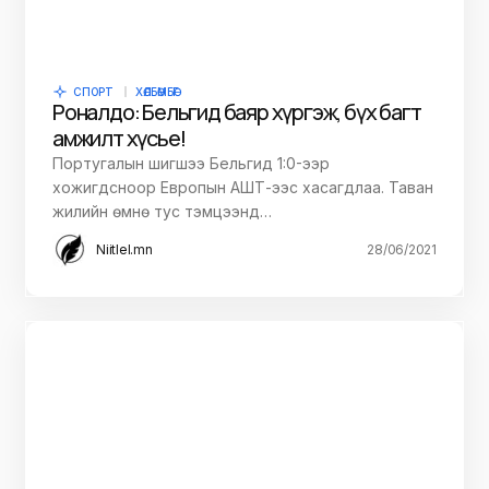
СПОРТ
ХӨЛБӨМБӨГ
Роналдо: Бельгид баяр хүргэж, бүх багт
амжилт хүсье!
Португалын шигшээ Бельгид 1:0-ээр
хожигдсноор Европын АШТ-ээс хасагдлаа. Таван
жилийн өмнө тус тэмцээнд…
Niitlel.mn
28/06/2021