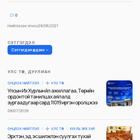
0
Нийтлэсэн огноо
28/06/2021
СЭТГЭГДЭЛ
Сэтгэгдэл үлдээх
УЛС ТӨР, ДУУЛИАН
Таны имэйл хаягийг нийтлэхгүй.
ОНЦЛОХ НИЙТЛЭЛ
УЛС ТӨР
Шаардлагатай талбаруудыг
*
гэж
Улсын Их Хурлын үйл ажиллагаа, Төрийн
тэмдэглэсэн
ордонтой танилцах аялалд
зургаадугаар сард 11019 иргэн оролцжээ
Name
*
08/07/2026
ОНЦЛОХ НИЙТЛЭЛ
УЛС ТӨР
ХУУЛЬ ЭРХ ЗҮЙ
E-mail
*
Эрхтэн, эд, эс шилжүүлэн суулгах тухай