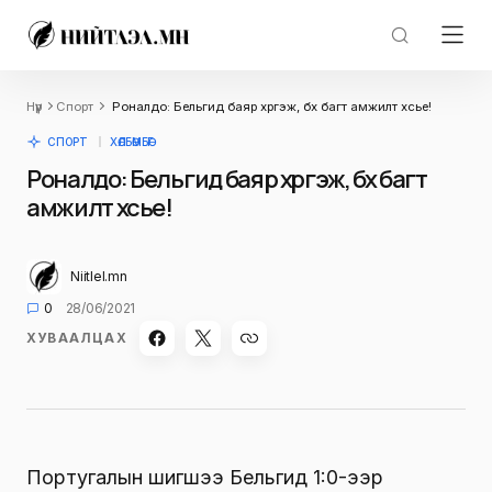
Нүүр
Спорт
Роналдо: Бельгид баяр хүргэж, бүх багт амжилт хүсье!
СПОРТ
ХӨЛБӨМБӨГ
Роналдо: Бельгид баяр хүргэж, бүх багт
амжилт хүсье!
Niitlel.mn
0
28/06/2021
ХУВААЛЦАХ
Португалын шигшээ Бельгид 1:0-ээр