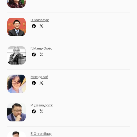
D. Sainbayar
Г. Мэнд-Ооёо
Мөнгөндалай
Р. Даваадорж
Ё. Отгонбаяр