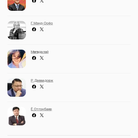
Г. Мэнд-Ооёо
Мөнгөндалай
Р. Даваадорж
Ё. Отгонбаяр