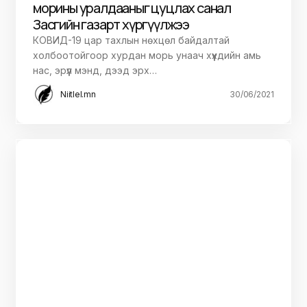
морины уралдааныг цуцлах санал
Засгийн газарт хүргүүлжээ
КОВИД-19 цар тахлын нөхцөл байдалтай
холбоотойгоор хурдан морь унаач хүүхдийн амь
нас, эрүүл мэнд, дээд эрх…
Niitlel.mn
30/06/2021