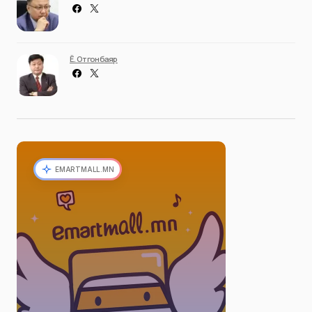
Ё. Отгонбаяр
EMARTMALL.MN