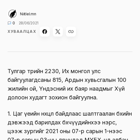
Niitlel.mn
0
28/06/2021
ХУВААЛЦАХ
Тулгар төрийн 2230, Их монгол улс
байгуулагдсаны 815, Ардын хувьсгалын 100
жилийн ой, Үндэсний их баяр наадмыг Хүй
долоон худагт зохион байгуулна.
1. Цаг үеийн нөхцөл байдлаас шалтгаалан бөхийн
дэвжээд барилдах бөхчүүдийнхээ нэрс,
цээж зургийг 2021 оны 07-р сарын 1-нээс
07-р сарын 03-ны өдрүүдэд МҮБХ-нд албан