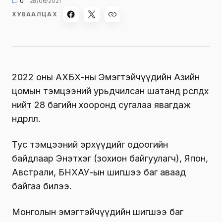
0
28/06/2021
ХУВААЛЦАХ
2022 оны АХБХ-ны Эмэгтэйчүүдийн Азийн
цомын тэмцээний урьдчилсан шатанд өрсөлдөх
нийт 28 багийн хооронд сугалаа явагдаж
өндөрлөлөө.
Тус тэмцээний эрхүүдийг одоогийн
байдлаар Энэтхэг (зохион байгуулагч), Япон,
Австрали, БНХАУ-ын шигшээ баг аваад
байгаа билээ.
Монголын эмэгтэйчүүдийн шигшээ баг