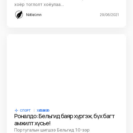
хоёр тоглолт хоёулаа…
Niitlel.mn
29/06/2021
СПОРТ
ХӨЛБӨМБӨГ
Роналдо: Бельгид баяр хүргэж, бүх багт
амжилт хүсье!
Португалын шигшээ Бельгид 1:0-ээр