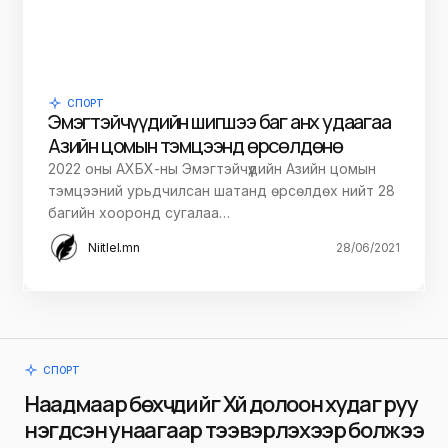
СПОРТ
Эмэгтэйчүүдийн шигшээ баг анх удаагаа
Азийн цомын тэмцээнд өрсөлдөнө
2022 оны АХБХ-ны Эмэгтэйчүүдийн Азийн цомын
тэмцээний урьдчилсан шатанд өрсөлдөх нийт 28
багийн хооронд сугалаа…
Niitlel.mn
28/06/2021
СПОРТ
Наадмаар бөхчүүдийг Хүй долоон худаг руу
нэгдсэн унаагаар тээвэрлэхээр болжээ