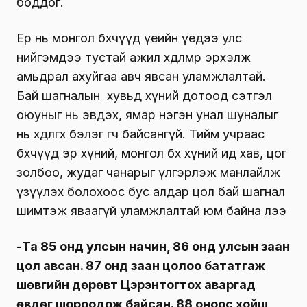
боддог.
Ер нь монгол бөхчүүд үеийн үедээ улс
нийгэмдээ тустай ажил хөдөлмөр эрхэлж
амьдрал ахуйгаа авч явсан уламжлалтай.
Бай шагналын хувьд хүний дотоод сэтгэл
оюуныг нь эвдэх, ямар нэгэн унал шуналыг
нь хөдөлгөх бэлэг өгч байсангүй. Тийм учраас
бөхчүүд эр хүний, монгол бөх хүний ид хав, цог
золбоо, жудаг чанарыг үлгэрлэж манлайлж
үзүүлэх болохоос бус алдар цол бай шагнал
шимтэж яваагүй уламжлалтай юм байна лээ
-Та 85 онд улсын начин, 86 онд улсын заан
цол авсан. 87 онд заан цолоо бататгаж
шөвгийн дөрөвт Цэрэнтогтох аваргад
өвдөг шороодож байсан. 88 оноос хойш