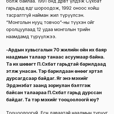
болж байлаа. 1991 онд дөрөвт үлдэж Сүхбат
гарьдад өвдөг шороодож, 1992 оноос хойш
тасралтгүй найман жил түрүүлсэн.
“Монголын нууц товчоо”-ны түүхэн ойг
оролцуулаад 12 удаа монголын төрийн
наамдамд түрүүлжээ.
-Ардын хувьсгалын 70 жилийн ойн их баяр
наадмын талаар танаас асуумаар байна.
Та их шөвөгт П.Сүхбат гарьдтай барилдаад
этүүлж унасан. Тэр барилдаан өнөөг хүртэл
дурсагдсаар байдаг. Яг энэ мэхийг
Эрдэнэбат заанд зориулан бэлтгэж
байсан талаараа П.Сүхбат гарьд дурссан
байдаг. Та тэр мэхийг тооцоолоогүй юу?
Тооцоолоогүй. Есөн даваатай наадмын түрүүг