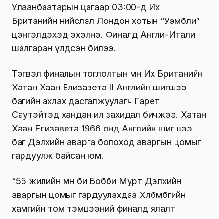
Улаанбаатарын цагаар 03:00-д Их
Британийн нийслэл Лондон хотын “Уэмбли”
цэнгэлдэхэд эхэлнэ. Финалд Англи-Итали
шалгаран үлдсэн билээ.
Тэгвэл финалын тоглолтын өмнө Их Британийн
Хатан Хаан Елизавета II Английн шигшээ
багийн ахлах дасгалжуулагч Гарет
Саутэйтэд хандан ил захидал бичжээ. Хатан
Хаан Елизавета 1966 онд Английн шигшээ
баг Дэлхийн аварга болоход аваргын цомыг
гардуулж байсан юм.
“55 жилийн өмнө би Бобби Мурт Дэлхийн
аваргын цомыг гардуулахдаа Хөлбөмбөгийн
хамгийн том тэмцээний финалд ялалт