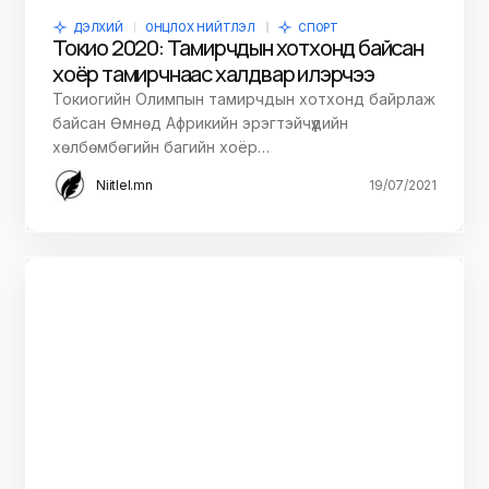
ДЭЛХИЙ
ОНЦЛОХ НИЙТЛЭЛ
СПОРТ
Токио 2020: Тамирчдын хотхонд байсан
хоёр тамирчнаас халдвар илэрчээ
Токиогийн Олимпын тамирчдын хотхонд байрлаж
байсан Өмнөд Африкийн эрэгтэйчүүдийн
хөлбөмбөгийн багийн хоёр…
Niitlel.mn
19/07/2021