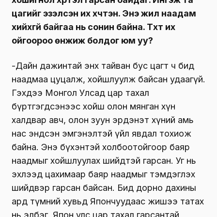
цагийг эзэлсэн их хүчтэн. Энэ жил наадам
хийхгүй байгаа нь сонин байна. Түүхт их
ойгоороо өнжиж болдог юм уу?
-Дайн дажинтай энх тайван бус цагт ч бид
наадмаа цуцалж, хойшлуулж байсан удаагүй.
Гэхдээ Монгол Улсад цар тахал
бүртгэгдсэнээс хойш олон мянган хүн
халдвар авч, олон зуун эрдэнэт хүний амь
нас эндсэн эмгэнэлтэй үйл явдал тохиож
байна. Энэ бүхэнтэй холбоотойгоор баяр
наадмыг хойшлуулах шийдтэй гарсан. Уг нь
эхлээд цахимаар баяр наадмыг тэмдэглэх
шийдвэр гарсан байсан. Бид дорно дахины
ард түмний хувьд Япончуудаас жишээ татах
нь элбэг. Япон улс цар тахал гарсантай