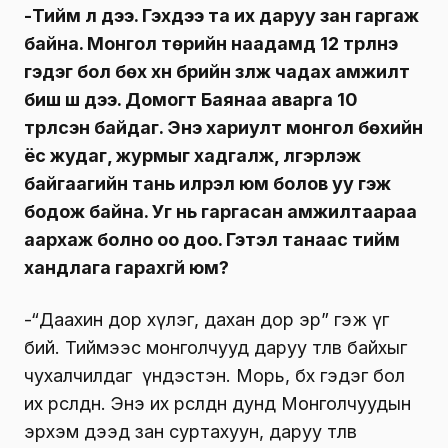
-Тийм л дээ. Гэхдээ та их даруу зан гаргаж
байна. Монгол төрийн наадамд 12 түрүүлнэ
гэдэг бол бөх хүн бүрийн үзүүлж чадах амжилт
биш шүү дээ. Домогт Баянаа аварга 10
түрүүлсэн байдаг. Энэ хариулт монгол бөхийн
ёс жудаг, журмыг хадгалж, үлгэрлэж
байгаагийн тань илрэл юм болов уу гэж
бодож байна. Уг нь гаргасан амжилтаараа
аархаж болно оо доо. Гэтэл танаас тийм
хандлага гарахгүй юм?
-“Даахин дор хүлэг, дахан дор эр” гэж үг
бий. Тиймээс монголчууд даруу төлөв байхыг
чухалчилдаг үндэстэн. Морь, бөх гэдэг бол
их өрсөлдөөн. Энэ их өрсөлдөөн дунд Монголчуудын
эрхэм дээд зан суртахуун, даруу төлөв