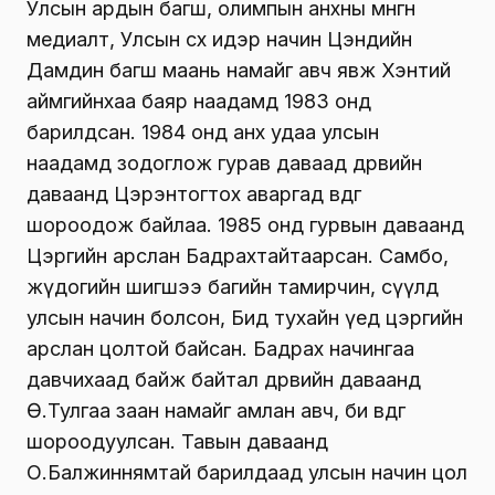
Улсын ардын багш, олимпын анхны мөнгөн
медиалт, Улсын өсөх идэр начин Цэндийн
Дамдин багш маань намайг авч явж Хэнтий
аймгийнхаа баяр наадамд 1983 онд
барилдсан. 1984 онд анх удаа улсын
наадамд зодоглож гурав даваад дөрвийн
даваанд Цэрэнтогтох аваргад өвдөг
шороодож байлаа. 1985 онд гурвын даваанд
Цэргийн арслан Бадрахтайтаарсан. Самбо,
жүдогийн шигшээ багийн тамирчин, сүүлд
улсын начин болсон, Бид тухайн үед цэргийн
арслан цолтой байсан. Бадрах начингаа
давчихаад байж байтал дөрвийн даваанд
Ө.Тулгаа заан намайг амлан авч, би өвдөг
шороодуулсан. Тавын даваанд
О.Балжиннямтай барилдаад улсын начин цол