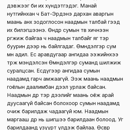
дэвжээг би их хүндэтгэдэг. Манай
нутгийнхан ч Бат-Эрдэнэ дархан аваргын
маань анх зодоглосон наадмын талбай гээд
их билэгшээнэ. Өнөөдөр сумын төв хичнээн
өргөжиж байгаа ч наадмын талбайг яг тэр
буурин дээр нь байлгадаг. Өмнөдэлгэр сум
мөн адил. Ес аравдугаар ангидаа ээжийнхээ
төрж мэндэлсэн Өмнөдэлгэр суманд шилжиж
суралцсан. Есдүгээр ангидаа сумын
наадамд гарч амжаагүй. Ээж маань наадмын
гоёлын даалимбан дээл урлаж байсан.
Наадмын өдөр тэр дээлийг маань оёж арай
дуусаагүй байсан болохоор сумын наадамд
очиж барилдаж чадаагүй юм. Наадмын
маргааш өдөр нь шигшээ барилдаан болоод. Уг
барилдаанд үзүүрт үлдэж байлаа. Өсвөр