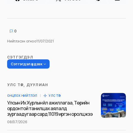
0
Нийтлэсэн огноо
11/07/2021
СЭТГЭГДЭЛ
Сэтгэгдэл үлдээх
УЛС ТӨР, ДУУЛИАН
Таны имэйл хаягийг нийтлэхгүй.
ОНЦЛОХ НИЙТЛЭЛ
УЛС ТӨР
Шаардлагатай талбаруудыг
*
гэж
Улсын Их Хурлын үйл ажиллагаа, Төрийн
тэмдэглэсэн
ордонтой танилцах аялалд
зургаадугаар сард 11019 иргэн оролцжээ
Name
*
08/07/2026