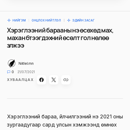
НИЙГЭМ
ОНЦЛОХ НИЙТЛЭЛ
ЭДИЙН ЗАСАГ
Хэрэглээний барааны үнэ өсөхөд мах,
махан бүтээгдэхүүний өсөлт гол нөлөө
үзүүлжээ
Niitlel.mn
0
21/07/2021
ХУВААЛЦАХ
Хэрэглээний бараа, үйлчилгээний үнэ 2021 оны
зургаадугаар сард улсын хэмжээнд өмнөх