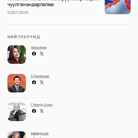
чуулган өндөрлөлөө
03/07/2026
НИЙТЛЭЛЧИД
Adiya Idea
D. Sainbayar
Г. Мэнд-Ооёо
Мөнгөндалай