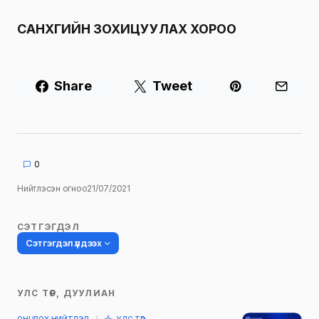
САНХҮҮГИЙН ЗОХИЦУУЛАХ ХОРОО
Share
Tweet
0
Нийтлэсэн огноо
21/07/2021
СЭТГЭГДЭЛ
Сэтгэгдэл үлдээх
УЛС ТӨР, ДУУЛИАН
Таны имэйл хаягийг нийтлэхгүй.