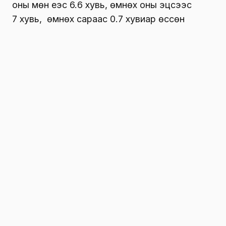
оны мөн үеэс 6.6 хувь, өмнөх оны эцсээс
7 хувь, өмнөх сараас 0.7 хувиар өссөн
гэдгийг
Үндэсний статистикийн хорооноос
мэдээллээ.
Хэрэглээний бараа, үйлчилгээний үнэ өсөхөд
Хүнсний бараа, ундаа, усны бүлгийн үнэ
дүнгээрээ 12.9 хувь (мах, махан
бүтээгдэхүүн 18.8 хувь, согтууруулах бус
ундааны дэд бүлгийн үнэ 7.7 хувь),
Согтууруулах ундаа, тамхины бүлгийн үнэ
дүнгээрээ 2.9 хувь,
Хувцас, бөс бараа, гутлын бүлгийн үнэ
дүнгээрээ 3.3 хувь,