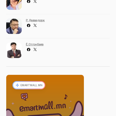
Р. Даваадорж
Ё. Отгонбаяр
EMARTMALL.MN