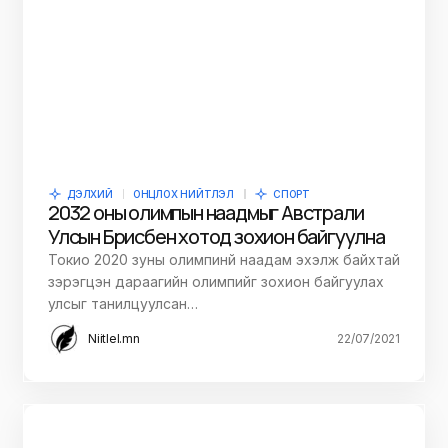
ДЭЛХИЙ
ОНЦЛОХ НИЙТЛЭЛ
СПОРТ
2032 оны олимпын наадмыг Австрали
Улсын Брисбен хотод зохион байгуулна
Токио 2020 зуны олимпинй наадам эхэлж байхтай
зэрэгцэн дараагийн олимпийг зохион байгуулах
улсыг танилцуулсан…
Niitlel.mn
22/07/2021