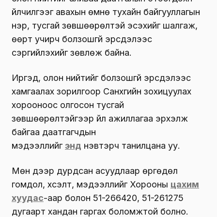
үйлчилгээг авахын өмнө тухайн байгууллагын
нэр, тусгай зөвшөөрөлтэй эсэхийг шалгаж,
өөрт учирч болзошгүй эрсдэлээс
сэргийлэхийг зөвлөж байна.
Иргэд, олон нийтийг болзошгүй эрсдэлээс
хамгаалах зорилгоор Санхүүгийн зохицуулах
хорооноос олгосон тусгай
зөвшөөрөлтэйгээр үйл ажиллагаа эрхэлж
байгаа даатгагчдын
мэдээллийг
энд
нэвтэрч танилцана уу.
Мөн дээр дурдсан асуудлаар өргөдөл
гомдол, хүсэлт, мэдээллийг Хорооны
цахим
хуудас
-аар болон 51-266420, 51-261275
дугаарт хандан гаргах боломжтой болно.