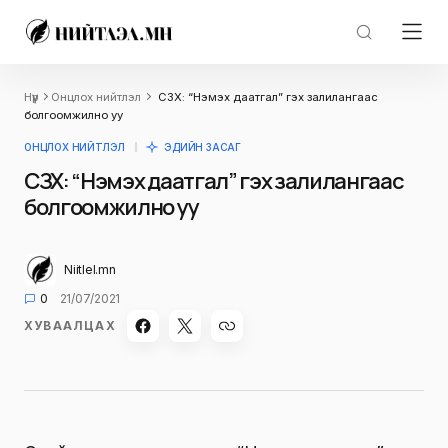
Нүүр
Онцлох нийтлэл
СЗХ: “Нэмэх даатгал” гэх залилангаас
болгоомжилно уу
ОНЦЛОХ НИЙТЛЭЛ
ЭДИЙН ЗАСАГ
СЗХ: “Нэмэх даатгал” гэх залилангаас
болгоомжилно уу
Niitlel.mn
0
21/07/2021
ХУВААЛЦАХ