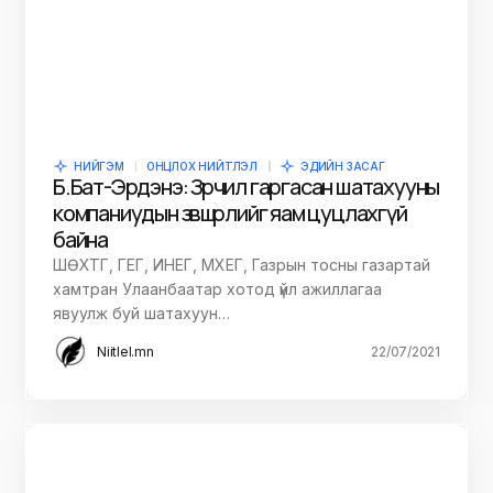
НИЙГЭМ
ОНЦЛОХ НИЙТЛЭЛ
ЭДИЙН ЗАСАГ
Б.Бат-Эрдэнэ: Зөрчил гаргасан шатахууны
компаниудын зөвшөөрлийг яам цуцлахгүй
байна
ШӨХТГ, ГЕГ, ИНЕГ, МХЕГ, Газрын тосны газартай
хамтран Улаанбаатар хотод үйл ажиллагаа
явуулж буй шатахуун…
Niitlel.mn
22/07/2021