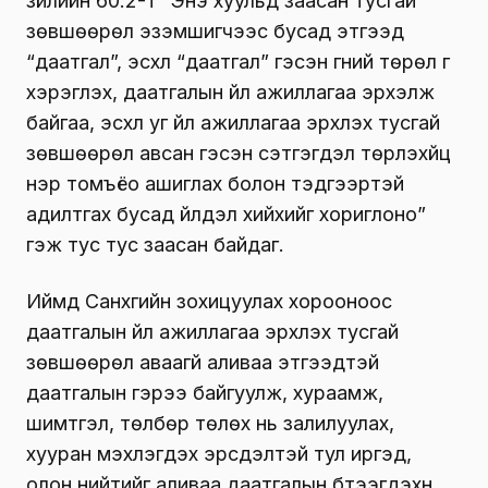
зүйлийн 60.2-т “Энэ хуульд заасан тусгай
зөвшөөрөл эзэмшигчээс бусад этгээд
“даатгал”, эсхүл “даатгал” гэсэн үгний төрөл үг
хэрэглэх, даатгалын үйл ажиллагаа эрхэлж
байгаа, эсхүл уг үйл ажиллагаа эрхлэх тусгай
зөвшөөрөл авсан гэсэн сэтгэгдэл төрүүлэхүйц
нэр томъёо ашиглах болон тэдгээртэй
адилтгах бусад үйлдэл хийхийг хориглоно”
гэж тус тус заасан байдаг.
Иймд Санхүүгийн зохицуулах хорооноос
даатгалын үйл ажиллагаа эрхлэх тусгай
зөвшөөрөл аваагүй аливаа этгээдтэй
даатгалын гэрээ байгуулж, хураамж,
шимтгэл, төлбөр төлөх нь залилуулах,
хууран мэхлэгдэх эрсдэлтэй тул иргэд,
олон нийтийг аливаа даатгалын бүтээгдэхүүн