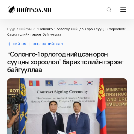
Нүүр
Нийгэм
“Солонго-1 орлогод нийцсэн орон сууцны хороолол”
барих төслийн гэрээг байгууллаа
НИЙГЭМ
ОНЦЛОХ НИЙТЛЭЛ
“Солонго-1 орлогод нийцсэн орон
сууцны хороолол” барих төслийн гэрээг
байгууллаа