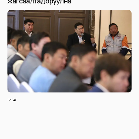
жагсаалтад оруулна
Niitlel.mn
0
28/08/2023
ХУВААЛЦАХ