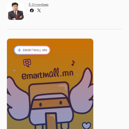
Ё. Отгонбаяр
EMARTMALL.MN