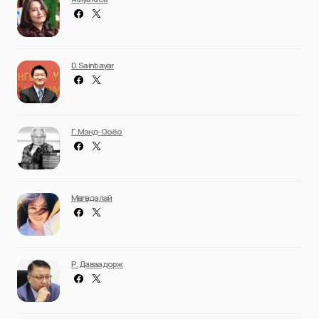
D. Sainbayar
Г. Мэнд-Ооёо
Мөнгөндалай
Р. Даваадорж