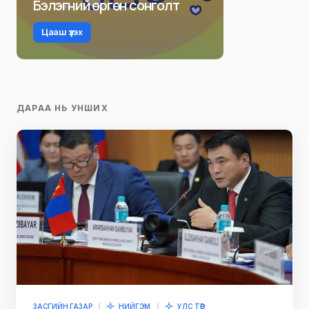
Бэлэгний өргөн сонголт
Цааш үзэх
ДАРАА НЬ УНШИХ
ЗАСГИЙН ГАЗАР
НИЙГЭМ
УЛС ТӨР