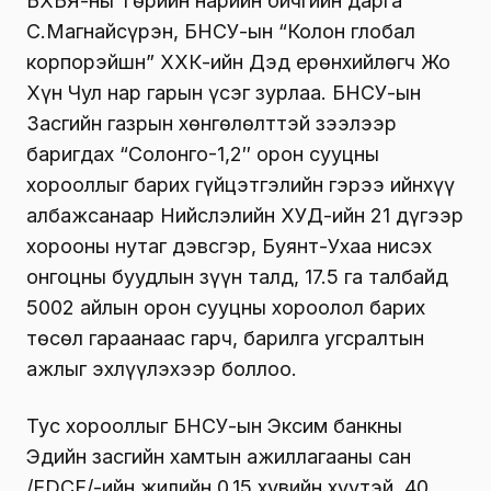
БХБЯ-ны Төрийн нарийн бичгийн дарга
С.Магнайсүрэн, БНСУ-ын “Колон глобал
корпорэйшн” ХХК-ийн Дэд ерөнхийлөгч Жо
Хүн Чул нар гарын үсэг зурлаа. БНСУ-ын
Засгийн газрын хөнгөлөлттэй зээлээр
баригдах “Солонго-1,2″ орон сууцны
хорооллыг барих гүйцэтгэлийн гэрээ ийнхүү
албажсанаар Нийслэлийн ХУД-ийн 21 дүгээр
хорооны нутаг дэвсгэр, Буянт-Ухаа нисэх
онгоцны буудлын зүүн талд, 17.5 га талбайд
5002 айлын орон сууцны хороолол барих
төсөл гараанаас гарч, барилга угсралтын
ажлыг эхлүүлэхээр боллоо.
Тус хорооллыг БНСУ-ын Эксим банкны
Эдийн засгийн хамтын ажиллагааны сан
/EDCF/-ийн жилийн 0.15 хувийн хүүтэй, 40