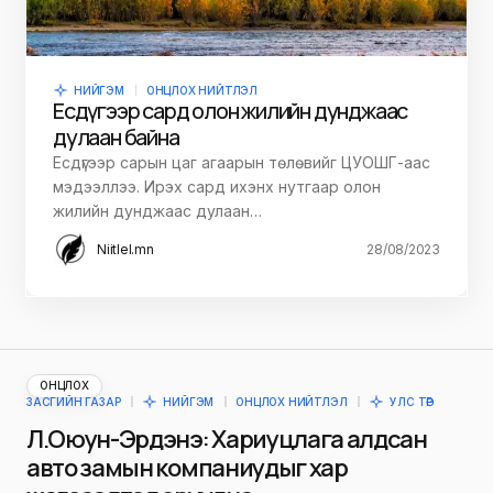
НИЙГЭМ
ОНЦЛОХ НИЙТЛЭЛ
Есдүгээр сард олон жилийн дунджаас
дулаан байна
Есдүгээр сарын цаг агаарын төлөвийг ЦУОШГ-аас
мэдээллээ. Ирэх сард ихэнх нутгаар олон
жилийн дунджаас дулаан…
Niitlel.mn
28/08/2023
ОНЦЛОХ
ЗАСГИЙН ГАЗАР
НИЙГЭМ
ОНЦЛОХ НИЙТЛЭЛ
УЛС ТӨР
Л.Оюун-Эрдэнэ: Хариуцлага алдсан
авто замын компаниудыг хар