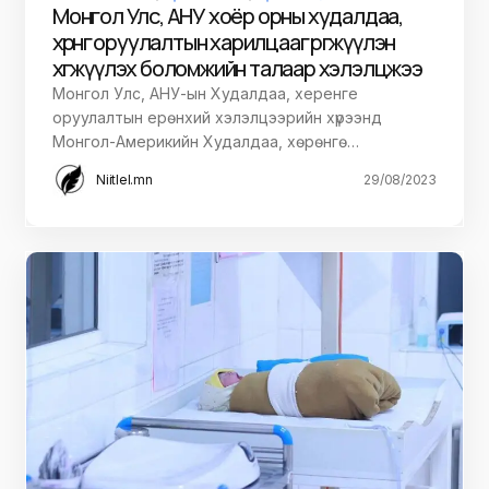
Монгол Улс, АНУ хоёр орны худалдаа,
хөрөнгө оруулалтын харилцааг өргөжүүлэн
хөгжүүлэх боломжийн талаар хэлэлцжээ
Монгол Улс, АНУ-ын Худалдаа, херенге
оруулалтын ерөнхий хэлэлцээрийн хүрээнд
Монгол-Америкийн Худалдаа, хөрөнгө…
Niitlel.mn
29/08/2023