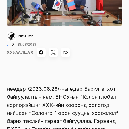
Niitlel.mn
0
28/08/2023
ХУВААЛЦАХ
Өнөөдөр /2023.08.28/-ны өдөр Барилга, хот
байгуулалтын яам, БНСУ-ын “Колон глобал
корпорэйшн” ХХК-ийн хооронд орлогод
нийцсэн “Солонго-1 орон сууцны хороолол”
барих төслийн гэрээг байгууллаа. Гэрээнд