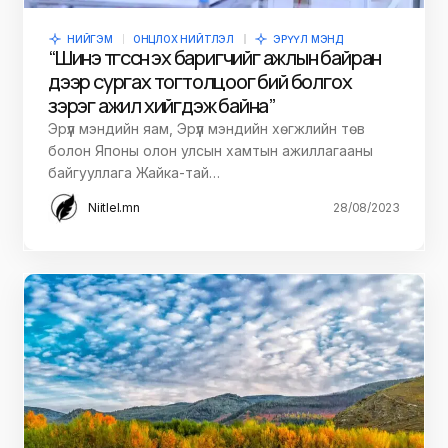
НИЙГЭМ
ОНЦЛОХ НИЙТЛЭЛ
ЭРҮҮЛ МЭНД
“Шинэ төгссөн эх баригчийг ажлын байран
дээр сургах тогтолцоог бий болгох
зэрэг ажил хийгдэж байна”
Эрүүл мэндийн яам, Эрүүл мэндийн хөгжлийн төв
болон Японы олон улсын хамтын ажиллагааны
байгууллага Жайка-тай…
Niitlel.mn
28/08/2023