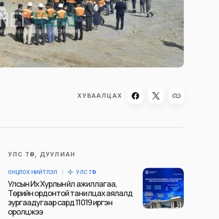
ХУВААЛЦАХ
УЛС ТӨР, ДУУЛИАН
ОНЦЛОХ НИЙТЛЭЛ
УЛС ТӨР
Улсын Их Хурлын үйл ажиллагаа,
Төрийн ордонтой танилцах аялалд
зургаадугаар сард 11019 иргэн
оролцжээ