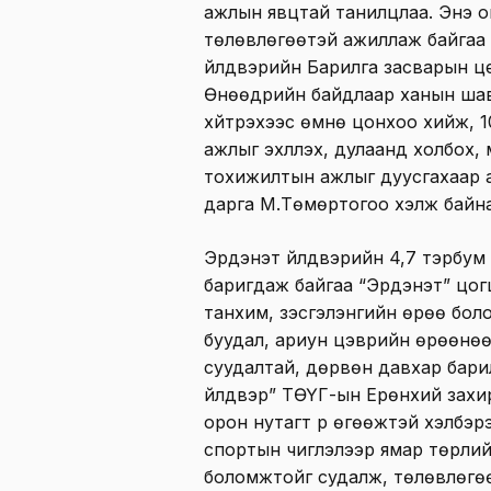
ажлын явцтай танилцлаа. Энэ 
төлөвлөгөөтэй ажиллаж байгаа
үйлдвэрийн Барилга засварын це
Өнөөдрийн байдлаар ханын шав
хүйтрэхээс өмнө цонхоо хийж, 1
ажлыг эхлүүлэх, дулаанд холбох
тохижилтын ажлыг дуусгахаар 
дарга М.Төмөртогоо хэлж байн
Эрдэнэт үйлдвэрийн 4,7 тэрбум
баригдаж байгаа “Эрдэнэт” цог
танхим, үзэсгэлэнгийн өрөө бол
буудал, ариун цэврийн өрөөнөөс
суудалтай, дөрвөн давхар бари
үйлдвэр” ТӨҮГ-ын Ерөнхий захи
орон нутагт үр өгөөжтэй хэлбэр
спортын чиглэлээр ямар төрлийн
боломжтойг судалж, төлөвлөгөө