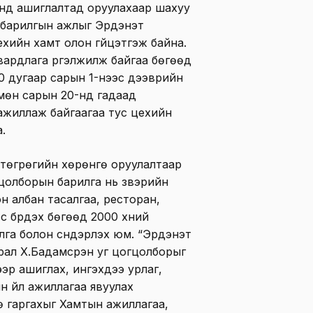
онд ашиглалтад оруулахаар шахуу
 барилгын ажлыг Эрдэнэт
хийн хамт олон гүйцэтгэж байна.
ардлага үргэлжилж байгаа бөгөөд
0 дугаар сарын 1-нээс дээврийн
, мөн сарын 20-нд гадаад
ажиллаж байгаагаа тус цехийн
а.
 төгрөгийн хөрөнгө оруулалтаар
цолборын барилга нь үзвэрийн
он албан тасалгаа, ресторан,
 бүрдэх бөгөөд 2000 хүний
лга болон сүндэрлэх юм. “Эрдэнэт
рал Х.Бадамсүрэн уг цогцолборыг
ээр ашиглах, ингэхдээ урлаг,
 үйл ажиллагаа явуулах
 гаргахыг Хамтын ажиллагаа,