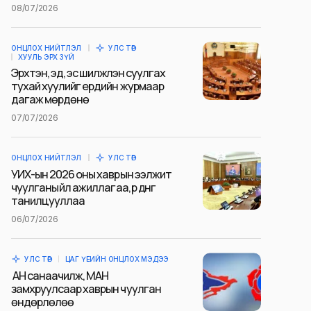
08/07/2026
ОНЦЛОХ НИЙТЛЭЛ
УЛС ТӨР
ХУУЛЬ ЭРХ ЗҮЙ
Эрхтэн, эд, эс шилжүүлэн суулгах
тухай хуулийг ердийн журмаар
дагаж мөрдөнө
07/07/2026
ОНЦЛОХ НИЙТЛЭЛ
УЛС ТӨР
УИХ-ын 2026 оны хаврын ээлжит
чуулганы үйл ажиллагаа, үр дүнг
танилцууллаа
06/07/2026
УЛС ТӨР
ЦАГ ҮЕИЙН ОНЦЛОХ МЭДЭЭ
АН санаачилж, МАН
замхруулсаар хаврын чуулган
өндөрлөлөө