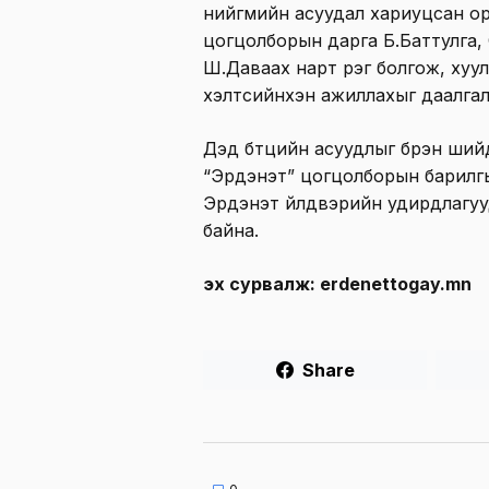
нийгмийн асуудал хариуцсан ор
цогцолборын дарга Б.Баттулга,
Ш.Даваахүү нарт үүрэг болгож, ху
хэлтсийнхэн ажиллахыг даалга
Дэд бүтцийн асуудлыг бүрэн ши
“Эрдэнэт” цогцолборын барилг
Эрдэнэт үйлдвэрийн удирдлагуу
байна.
эх сурвалж: erdenettogay.mn
Share