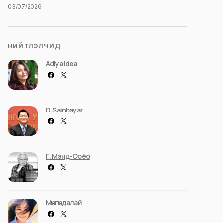
03/07/2026
НИЙТЛЭЛЧИД
Adiya Idea
D. Sainbayar
Г. Мэнд-Ооёо
Мөнгөндалай