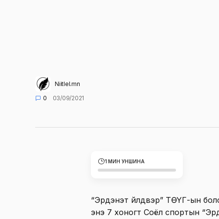
Niitlel.mn
0
03/09/2021
1 МИН УНШИНА
“Эрдэнэт үйлдвэр” ТӨҮГ-ын бо
энэ 7 хоногт Соёл спортын “Э