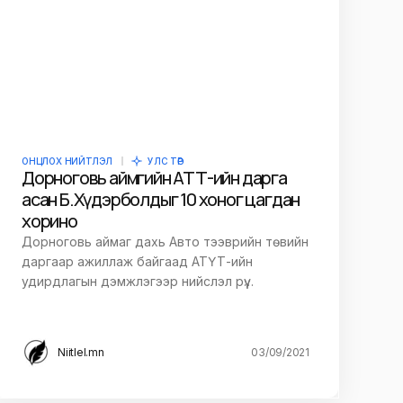
ОНЦЛОХ НИЙТЛЭЛ
УЛС ТӨР
Дорноговь аймгийн АТТ-ийн дарга
асан Б.Хүдэрболдыг 10 хоног цагдан
хорино
Дорноговь аймаг дахь Авто тээврийн төвийн
даргаар ажиллаж байгаад АТҮТ-ийн
удирдлагын дэмжлэгээр нийслэл рүү…
Niitlel.mn
03/09/2021