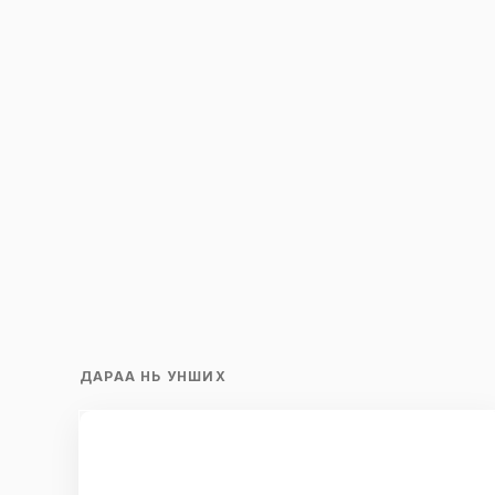
Save my name and e-mail in this br
time I comment.
Илгээх
ДАРАА НЬ УНШИХ