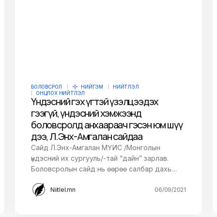
БОЛОВСРОЛ
НИЙГЭМ
НИЙТЛЭЛ
ОНЦЛОХ НИЙТЛЭЛ
Үндэсний гэх үгтэй үзэлцээдэх
гээгүй, үндэсний хэмжээнд
боловсролд анхаараач гэсэн юм шүү
дээ, Л.Энх-Амгалан сайдаа
Сайд Л.Энх-Амгалан МҮИС /Монголын
үндэсний их сургууль/-тай “дайн” зарлав.
Боловсролын сайд нь өөрөө салбар дахь…
Niitlel.mn
06/09/2021