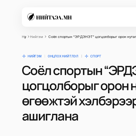
Нүүр
Нийгэм
Соёл спортын “ЭРДЭНЭТ” цогцолборыг орон нутагт
НИЙГЭМ
ОНЦЛОХ НИЙТЛЭЛ
СПОРТ
Соёл спортын “ЭРД
цогцолборыг орон ну
өгөөжтэй хэлбэрээ
ашиглана