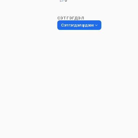
0
СЭТГЭГДЭЛ
Сэтгэгдэл үлдээх
Таны имэйл хаягийг нийтлэхгүй.
Шаардлагатай талбаруудыг
*
гэ
тэмдэглэсэн
Name
*
Сэтгэгдэл
*