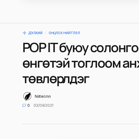
ДЭЛХИЙ
ОНЦЛОХ НИЙТЛЭЛ
POP IT буюу солонг
өнгөтэй тоглоом а
төвлөрүүлдэг
Niitlel.mn
0
03/09/2021