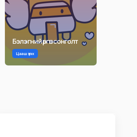
Бэлэгний өргөн сонголт
Цааш үзэх