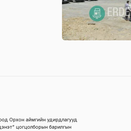
лоод Орхон аймгийн удирдлагууд
рдэнэт” цогцолборын барилгын