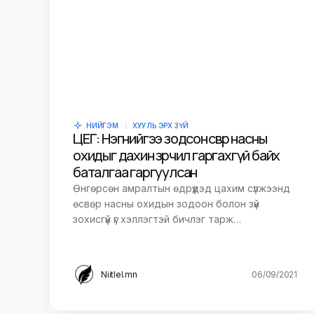
НИЙГЭМ
ХУУЛЬ ЭРХ ЗҮЙ
ЦЕГ: Нэгнийгээ зодсон өсвөр насны
охидыг дахин зөрчил гаргахгүй байх
баталгаа гаргуулсан
Өнгөрсөн амралтын өдрүүдэд цахим сүлжээнд
өсвөр насны охидын зодоон болон зүй
зохисгүй үг хэллэгтэй бичлэг тарж…
Niitlel.mn
06/09/2021