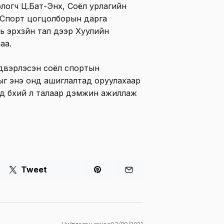
логч Ц.Бат-Энх, Соёл урлагийн
 Спорт цогцолборын дарга
уль эрхзүйн тал дээр Хуулийн
лаа.
йдвэрлэсэн соёл спортын
ыг энэ онд ашиглалтад оруулахаар
д бүхий л талаар дэмжин ажиллаж
Tweet