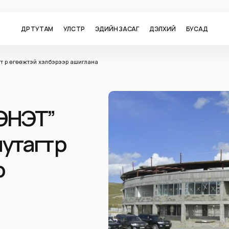
ӨДӨР ТУТАМ
УЛС ТӨР
ЭДИЙН ЗАСАГ
ДЭЛХИЙ
БУСАД
 үр өгөөжтэй хэлбэрээр ашиглана
ЭНЭТ”
тагт үр
р