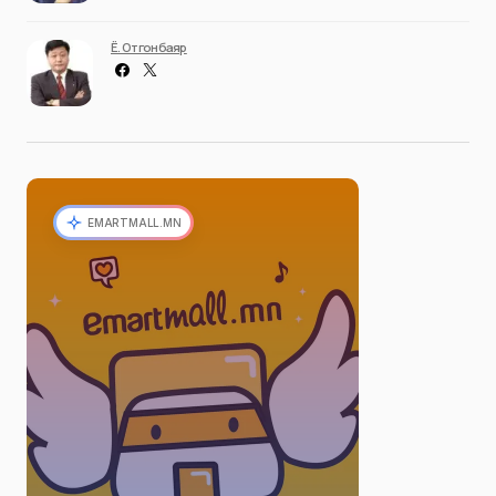
Ё. Отгонбаяр
EMARTMALL.MN