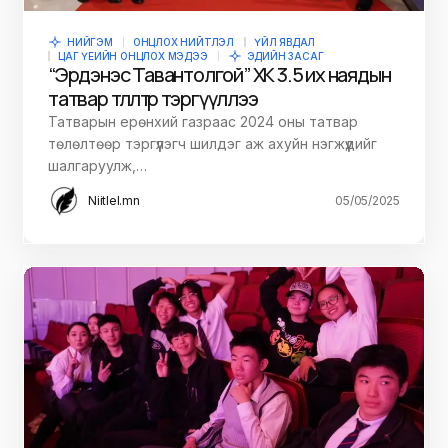
НИЙГЭМ
ОНЦЛОХ НИЙТЛЭЛ
ҮЙЛ ЯВДАЛ
ЦАГ ҮЕИЙН ОНЦЛОХ МЭДЭЭ
ЭДИЙН ЗАСАГ
“Эрдэнэс Тавантолгой” ХК 3.5 их наядын
татвар төлөлтөөр тэргүүллээ
Татварын ерөнхий газраас 2024 оны татвар
төлөлтөөр тэргүүлэгч шилдэг аж ахуйн нэгжүүдийг
шалгаруулж,…
Niitlel.mn
05/05/2025