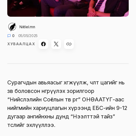
Niitlel.mn
0
05/05/2025
ХУВААЛЦАХ
Сурагчдын авьяасыг хөгжүүлж, чөлөөт цагийг нь
зөв боловсон өнгөрүүлэх зорилгоор
“Нийслэлийн Соёлын төв өргөө” ОНӨААТҮГ-аас
нийгмийн хариуцлагын хүрээнд ЕБС-ийн 9-12
дугаар ангийнхны дунд “Нээлттэй тайз”
төслийг эхлүүллээ.