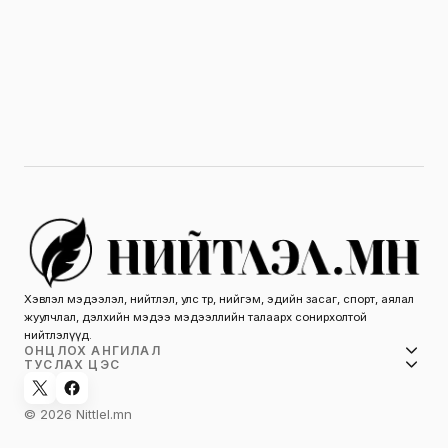
Хэвлэл мэдээлэл, нийтлэл, улс төр, нийгэм, эдийн засаг, спорт, аялал
жуулчлал, дэлхийн мэдээ мэдээллийн талаарх сонирхолтой
нийтлэлүүд.
ОНЦЛОХ АНГИЛАЛ
ТУСЛАХ ЦЭС
© 2026 Nittlel.mn