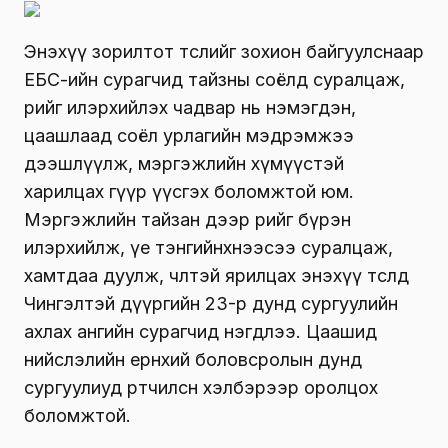
Энэхүү зорилтот төслийг зохион байгуулснаар
ЕБС-ийн сурагчид тайзны соёлд суралцаж,
өөрийгөө илэрхийлэх чадвар нь нэмэгдэн,
цаашлаад соёл урлагийн мэдрэмжээ
дээшлүүлж, мэргэжлийн хүмүүстэй
харилцах гүүр үүсгэх боломжтой юм.
Мэргэжлийн тайзан дээр өөрийгөө бүрэн
илэрхийлж, үе тэнгийнхнээсээ суралцаж,
хамтдаа дуулж, чөлөөтэй ярилцах энэхүү төсөлд
Чингэлтэй дүүргийн 23-р дунд сургуулийн
ахлах ангийн сурагчид нэгдлээ. Цаашид
нийслэлийн ерөнхий боловсролын дунд
сургуулиуд өртөөчилсөн хэлбэрээр оролцох
боломжтой.