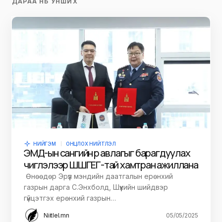
ДАРАА НЬ УНШИХ
НИЙГЭМ
ОНЦЛОХ НИЙТЛЭЛ
ЭМД-ын сангийн өр авлагыг барагдуулах
чиглэлээр ШШГЕГ-тай хамтран ажиллана
Өнөөдөр Эрүүл мэндийн даатгалын ерөнхий
газрын дарга С.Энхболд, Шүүхийн шийдвэр
гүйцэтгэх ерөнхий газрын…
Niitlel.mn
05/05/2025