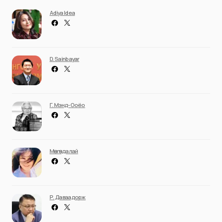
Adiya Idea
D. Sainbayar
Г. Мэнд-Ооёо
Мөнгөндалай
Р. Даваадорж