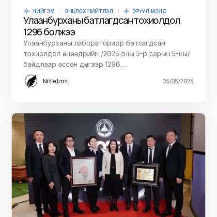
НИЙГЭМ
ОНЦЛОХ НИЙТЛЭЛ
ЭРҮҮЛ МЭНД
Улаанбурханы батлагдсан тохиолдол
1296 болжээ
Улаанбурханы лабораториор батлагдсан
тохиолдол өнөөдрийн /2025 оны 5-р сарын 5-ны/
байдлаар өссөн дүнгээр 1296,…
Niitlel.mn
05/05/2025