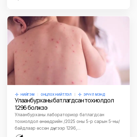
НИЙГЭМ
ОНЦЛОХ НИЙТЛЭЛ
ЭРҮҮЛ МЭНД
Улаанбурханы батлагдсан тохиолдол
1296 болжээ
Улаанбурханы лабораториор батлагдсан
тохиолдол өнөөдрийн /2025 оны 5-р сарын 5-ны/
байдлаар өссөн дүнгээр 1296,…