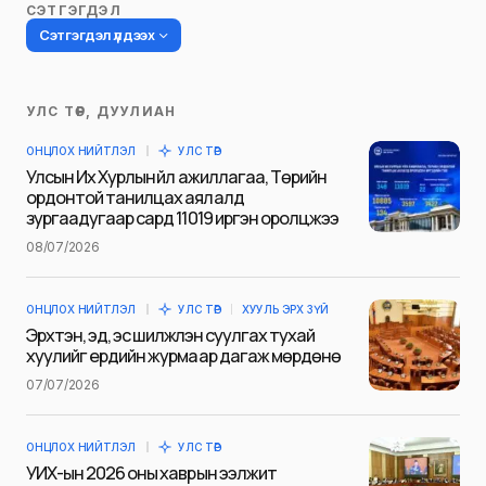
СЭТГЭГДЭЛ
Сэтгэгдэл үлдээх
УЛС ТӨР, ДУУЛИАН
Таны имэйл хаягийг нийтлэхгүй.
ОНЦЛОХ НИЙТЛЭЛ
УЛС ТӨР
Шаардлагатай талбаруудыг
*
гэж
Улсын Их Хурлын үйл ажиллагаа, Төрийн
тэмдэглэсэн
ордонтой танилцах аялалд
зургаадугаар сард 11019 иргэн оролцжээ
Name
*
08/07/2026
ОНЦЛОХ НИЙТЛЭЛ
УЛС ТӨР
ХУУЛЬ ЭРХ ЗҮЙ
E-mail
*
Эрхтэн, эд, эс шилжүүлэн суулгах тухай
хуулийг ердийн журмаар дагаж мөрдөнө
07/07/2026
Сэтгэгдэл
*
ОНЦЛОХ НИЙТЛЭЛ
УЛС ТӨР
УИХ-ын 2026 оны хаврын ээлжит