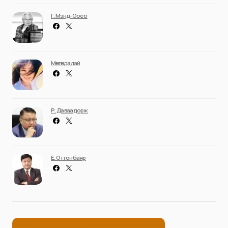
Г. Мэнд-Ооёо
Мөнгөндалай
Р. Даваадорж
Ё. Отгонбаяр