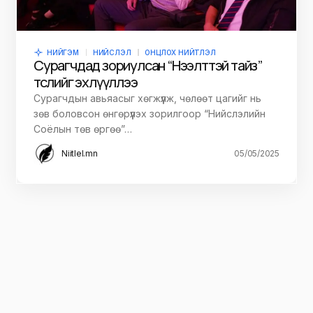
НИЙГЭМ
НИЙСЛЭЛ
ОНЦЛОХ НИЙТЛЭЛ
Сурагчдад зориулсан “Нээлттэй тайз”
төслийг эхлүүллээ
Сурагчдын авьяасыг хөгжүүлж, чөлөөт цагийг нь
зөв боловсон өнгөрүүлэх зорилгоор “Нийслэлийн
Соёлын төв өргөө”…
Niitlel.mn
05/05/2025