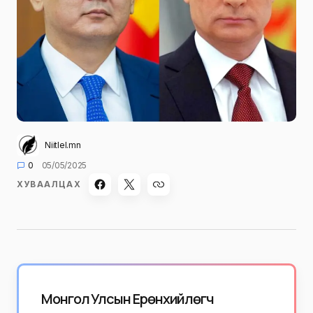
Niitlel.mn
0
05/05/2025
ХУВААЛЦАХ
Монгол Улсын Ерөнхийлөгч