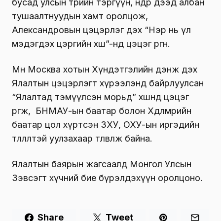
бусад улсын төрийн тэргүүн, өндөр дээд албан
тушаалтнуудын хамт оролцож,
Александровын цэцэрлэг дэх “Нэр нь үл
мэдэгдэх цэргийн хөшөө”-нд цэцэг өргөнө.
Мөн Москва хотын Хүндэтгэлийн дэнж дэх
Ялалтын цэцэрлэгт хүрээлэнд байрлуулсан
“Ялалтад тэмүүлсэн морьд” хөшөөнд цэцэг
өргөж, БНМАУ-ын баатар болон Хөдөлмөрийн
баатар цол хүртсэн ЗХУ, ОХУ-ын иргэдийн
төлөөлөлтэй уулзахаар төлөвлөж байна.
Ялалтын баярын жагсаалд Монгол Улсын
Зэвсэгт хүчний бие бүрэлдэхүүн оролцоно.
Share
Tweet