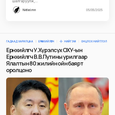
шалгаруулж,…
Niitlel.mn
05/05/2025
ГАДААД ХАРИЛЦАА
ЕРӨНХИЙЛӨГЧ
НИЙГЭМ
ОНЦЛОХ НИЙТЛЭЛ
Ерөнхийлөгч У.Хүрэлсүх ОХУ-ын
Ерөнхийлөгч В.В.Путины урилгаар
Ялалтын 80 жилийн ойн баярт
оролцоно