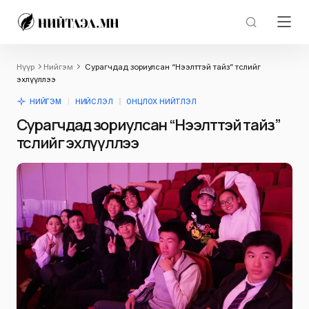
Нүүр
Нийгэм
Сурагчдад зориулсан “Нээлттэй тайз” төслийг
эхлүүллээ
НИЙГЭМ
НИЙСЛЭЛ
ОНЦЛОХ НИЙТЛЭЛ
Сурагчдад зориулсан “Нээлттэй тайз”
төслийг эхлүүллээ