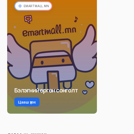
EMARTMALL.MN
Бэлэгний өргөн сонголт
Цааш үзэх