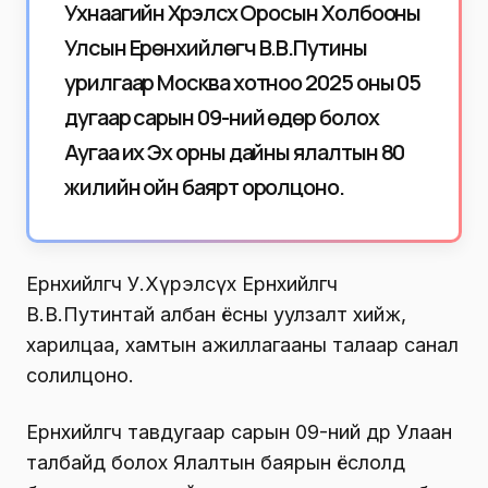
Ухнаагийн Хүрэлсүх Оросын Холбооны
Улсын Ерөнхийлөгч В.В.Путины
урилгаар Москва хотноо 2025 оны 05
дугаар сарын 09-ний өдөр болох
Аугаа их Эх орны дайны ялалтын 80
жилийн ойн баярт оролцоно.
Ерөнхийлөгч У.Хүрэлсүх Ерөнхийлөгч
В.В.Путинтай албан ёсны уулзалт хийж,
харилцаа, хамтын ажиллагааны талаар санал
солилцоно.
Ерөнхийлөгч тавдугаар сарын 09-ний өдөр Улаан
талбайд болох Ялалтын баярын ёслолд