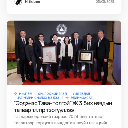
Niitlel.mn
05/05/2025
НИЙГЭМ
ОНЦЛОХ НИЙТЛЭЛ
ҮЙЛ ЯВДАЛ
ЦАГ ҮЕИЙН ОНЦЛОХ МЭДЭЭ
ЭДИЙН ЗАСАГ
“Эрдэнэс Тавантолгой” ХК 3.5 их наядын
татвар төлөлтөөр тэргүүллээ
Татварын ерөнхий газраас 2024 оны татвар
төлөлтөөр тэргүүлэгч шилдэг аж ахуйн нэгжүүдийг