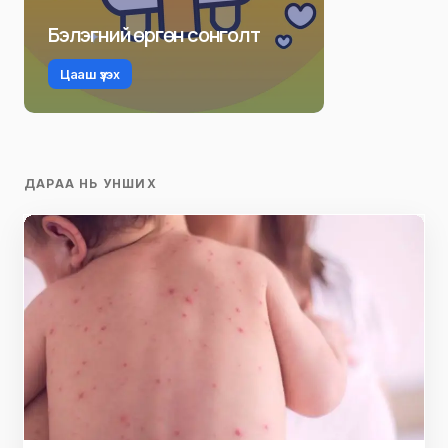
Бэлэгний өргөн сонголт
Цааш үзэх
ДАРАА НЬ УНШИХ