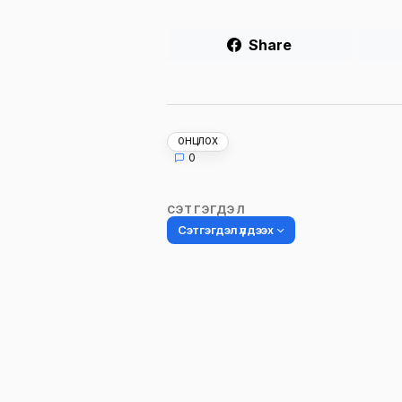
Share
ОНЦЛОХ
0
СЭТГЭГДЭЛ
Сэтгэгдэл үлдээх
Таны имэйл хаягийг нийтлэхгүй.
Шаардлагатай талбаруудыг
*
гэ
тэмдэглэсэн