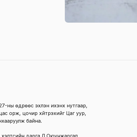
27-ны өдрөөс эхлэн ихэнх нутгаар,
ас орж, цочир хүйтрэхийг Цаг уур,
нхааруулж байна.
х хэлтсийн дарга Л.Оюунжаргал