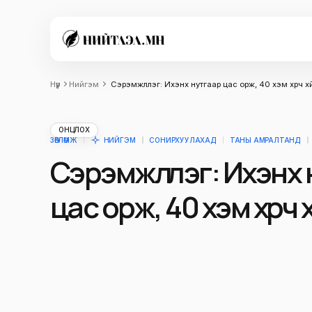
Нүүр
Нийгэм
Сэрэмжлүүлэг: Ихэнх нутгаар цас орж, 40 хэм хүрч х
ОНЦЛОХ
ЗӨВЛӨМЖ
НИЙГЭМ
СОНИРХУУЛАХАД
ТАНЫ АМРАЛТАНД
Сэрэмжлүүлэг: Ихэнх
цас орж, 40 хэм хүрч 