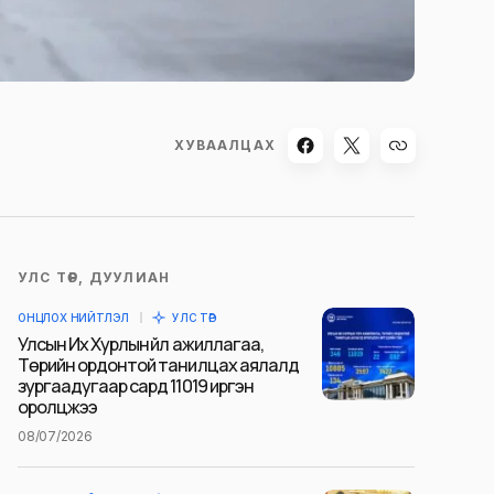
ХУВААЛЦАХ
УЛС ТӨР, ДУУЛИАН
ОНЦЛОХ НИЙТЛЭЛ
УЛС ТӨР
Улсын Их Хурлын үйл ажиллагаа,
Төрийн ордонтой танилцах аялалд
зургаадугаар сард 11019 иргэн
оролцжээ
08/07/2026