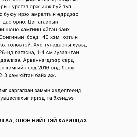
аарын урсгал орж ирж буй тул
ас буюу ирэх амралтын өдрүүдээс
, цас орно. Цаг агаарын
ий шөнө хамгийн хүйтэн байх
-Сонгинын бүсэд -40 хэм, хотын
трэх төлөвтэй. Хур тунадасны хувьд
8-нд багасна, 1-4 см зузаантай
 мэдээллээ. Арваннэгдүгээр сард
л хамгийн сүүлд 2016 онд болж
2-3 хэм хүйтэн байх аж.
лыг харгалзан замын хөдөлгөөнд
увцаслахыг иргэд та бүхэндээ
ЛГАА, ОЛОН НИЙТТЭЙ ХАРИЛЦАХ