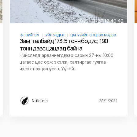
НИЙГЭМ
ҮЙЛ ЯВДАЛ
ЦАГ ҮЕИЙН ОНЦЛОХ МЭДЭЭ
Зам, талбайд 173.5 тонн бодис, 190
тонн давс цацаад байна
Нийслэлд арваннэгдүгээр сарын 27-ны 10:00
цагаас цас орж эхэлж, халтиргаа гулгаа
ихсэх нөхцөл үүссэн. Үүнтэй…
Niitlel.mn
28/11/2022