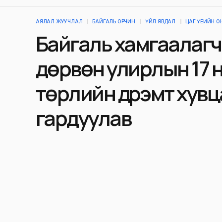
АЯЛАЛ ЖУУЧЛАЛ
БАЙГАЛЬ ОРЧИН
ҮЙЛ ЯВДАЛ
ЦАГ ҮЕИЙН 
Байгаль хамгаалаг
дөрвөн улирлын 17 
төрлийн дүрэмт хувц
гардуулав