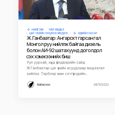
НИЙГЭМ
ҮЙЛ ЯВДАЛ
ЦАГ ҮЕИЙН ОНЦЛОХ МЭДЭЭ
ЭДИЙН ЗАСАГ
Ж.Ганбаатар: Ангарскт гарсан гал
Монгол руу нийлүүлж байгаа дизель
болон АИ-92 шатахуунд доголдол
үүсэх хэмжээнийх биш
Уул уурхай, хүнд үйлдвэрийн сайд
Ж.Ганбаатар цаг үеийн асуудлаар мэдээлэл
хийлээ. Тэрбээр мөн сэтгүүлчдийн…
Niitlel.mn
28/11/2022