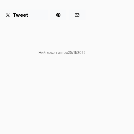
Tweet
Нийтлэсэн огноо
25/11/2022
ж