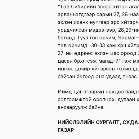
“Төв Сибирийн бүсээс хүйтэн аг
арваннэгдүгээр сарын 27, 28-на
эхлэн ихэнх нутгаар эрс хүйтэрч
урьдчилсан мэдээгээр, 28,29-н
бөгөөд Туул гол орчим, Яармаг
төв орчимд -30-33 хэм хүрч хүй
27-ны өдрөөс эхлэн цас ороод 2
цасан бүрхүүл үүсэж магадгүй” гэж
ингэж цочир хүйтэрсэн тохиолдо
байсан бөгөөд энэ удаад түүнээс 
Иймд цаг агаарын нөхцөл байд
болгоомжтой оролцох, дулаан х
анхааруулж байна.
НИЙСЛЭЛИЙН СУРГАЛТ, СУДА
ГАЗАР