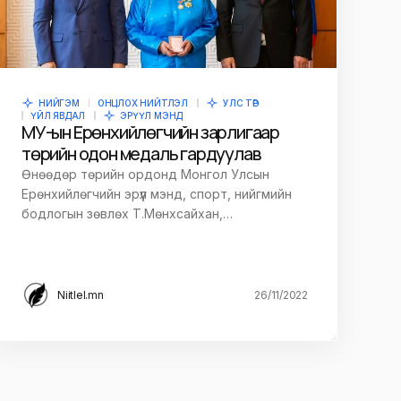
НИЙГЭМ
ОНЦЛОХ НИЙТЛЭЛ
УЛС ТӨР
ҮЙЛ ЯВДАЛ
ЭРҮҮЛ МЭНД
МУ-ын Ерөнхийлөгчийн зарлигаар
төрийн одон медаль гардуулав
Өнөөдөр төрийн ордонд Монгол Улсын
Ерөнхийлөгчийн эрүүл мэнд, спорт, нийгмийн
бодлогын зөвлөх Т.Мөнхсайхан,…
Niitlel.mn
26/11/2022