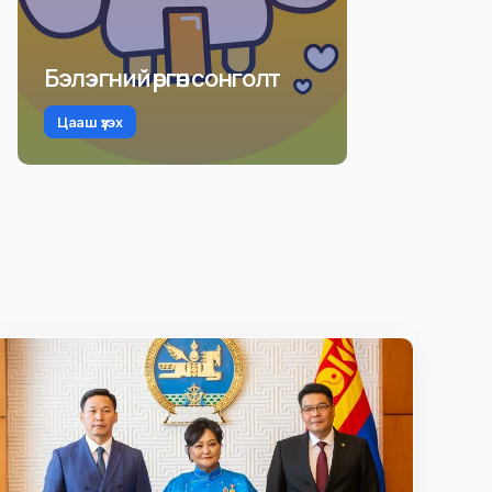
Бэлэгний өргөн сонголт
Цааш үзэх