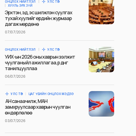
ОНЦЛОХ НИЙТЛЭЛ
УЛС ТӨР
ХУУЛЬ ЭРХ ЗҮЙ
Эрхтэн, эд, эс шилжүүлэн суулгах
тухай хуулийг ердийн журмаар
дагаж мөрдөнө
07/07/2026
ОНЦЛОХ НИЙТЛЭЛ
УЛС ТӨР
УИХ-ын 2026 оны хаврын ээлжит
чуулганы үйл ажиллагаа, үр дүнг
танилцууллаа
06/07/2026
УЛС ТӨР
ЦАГ ҮЕИЙН ОНЦЛОХ МЭДЭЭ
АН санаачилж, МАН
замхруулсаар хаврын чуулган
өндөрлөлөө
03/07/2026