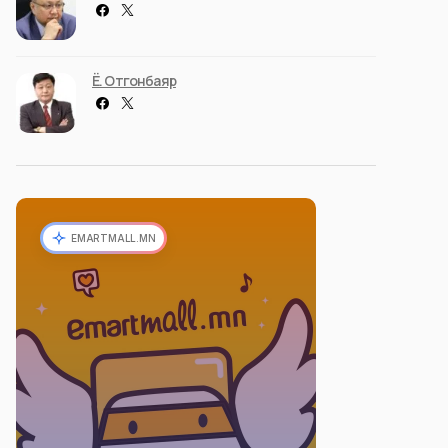
Ё. Отгонбаяр
EMARTMALL.MN