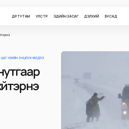
ӨДӨР ТУТАМ
УЛС ТӨР
ЭДИЙН ЗАСАГ
ДЭЛХИЙ
БУСАД
үйтэрнэ
ЦАГ ҮЕИЙН ОНЦЛОХ МЭДЭЭ
 нутгаар
хүйтэрнэ