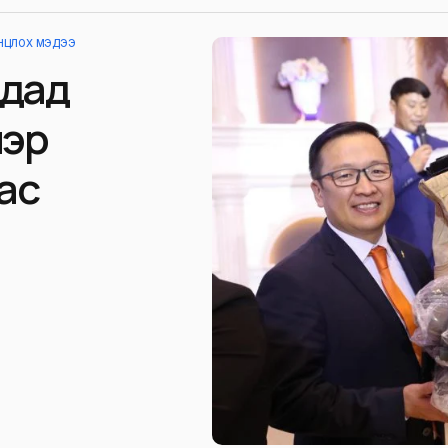
ОНЦЛОХ МЭДЭЭ
чдад
нэр
ас