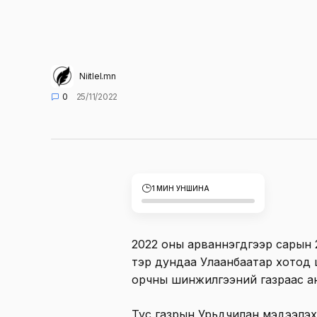
Niitlel.mn
0
25/11/2022
1 МИН УНШИНА
2022 оны арваннэгдүгээр сарын 
тэр дундаа Улаанбаатар хотод ц
орчны шинжилгээний газраас а
Тус газрын Урьдчилан мэдээлэ