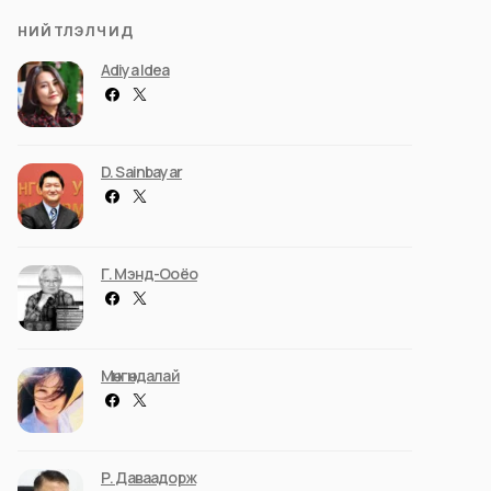
НИЙТЛЭЛЧИД
Adiya Idea
D. Sainbayar
Г. Мэнд-Ооёо
Мөнгөндалай
Р. Даваадорж