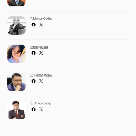
Г. Мэнд-Ооёо
Мөнгөндалай
Р. Даваадорж
Ё. Отгонбаяр