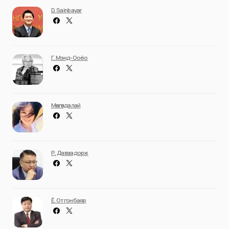
D. Sainbayar
Г. Мэнд-Ооёо
Мөнгөндалай
Р. Даваадорж
Ё. Отгонбаяр