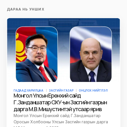
ДАРАА НЬ УНШИХ
ГАДААД ХАРИЛЦАА
ЗАСГИЙН ГАЗАР
ОНЦЛОХ НИЙТЛЭЛ
Монгол Улсын Ерөнхий сайд
Г.Занданшатар ОХУ-ын Засгийн газрын
дарга М.В.Мишустинтэй утсаар ярив
Монгол Улсын Ерөнхий сайд Г.Занданшатар
Оросын Холбооны Улсын Засгийн газрын дарга