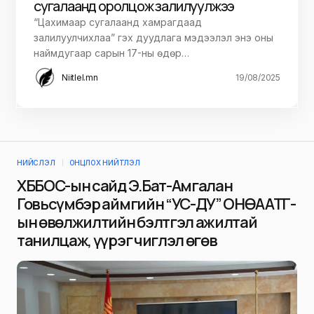
сугалаанд оролцож залилуулжээ
“Цахимаар сугалаанд хамрагдаад
залилуулчихлаа” гэх дуудлага мэдээлэл энэ оны
наймдугаар сарын 17-ны өдөр…
Niitlel.mn
19/08/2025
НИЙСЛЭЛ
ОНЦЛОХ НИЙТЛЭЛ
ХББОС-ын сайд Э.Бат-Амгалан
Говьсүмбэр аймгийн “УС-ДУ” ОНӨААТҮГ-
ын өвөлжилтийн бэлтгэл ажилтай
танилцаж, үүрэг чиглэл өгөв