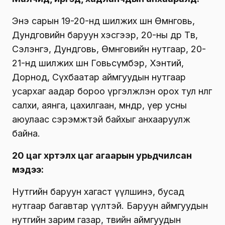
Энэ сарын 19-20-нд шилжих шөнө Өмнөговь,
Дундговийн баруун хэсгээр, 20-ны өдөр Төв,
Сэлэнгэ, Дундговь, Өмнөговийн нутгаар, 20-
21-нд шилжих шөнө Говьсүмбэр, Хэнтий,
Дорнод, Сүхбаатар аймгуудын нутгаар
усархаг аадар бороо үргэлжлэн орох тул нөөлөг
салхи, аянга, цахилгаан, мөндөр, үер усны
аюулаас сэрэмжтэй байхыг анхааруулж
байна.
20 цаг хүртэлх цаг агаарын урьдчилсан
мэдээ:
Нутгийн баруун хагаст үүлшинэ, бусад
нутгаар багавтар үүлтэй. Баруун аймгуудын
нутгийн зарим газар, төвийн аймгуудын