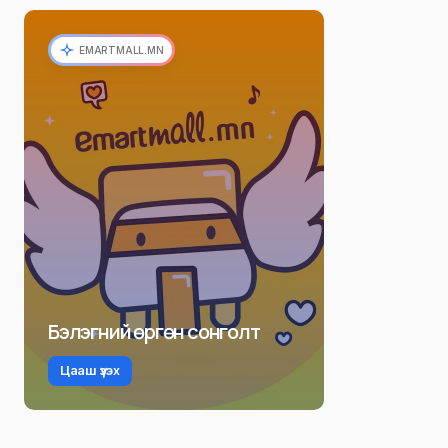
EMARTMALL.MN
Бэлэгний өргөн сонголт
Цааш үзэх