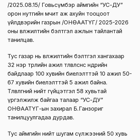
/2025.08.15/ Говьсүмбэр аймгийн “УС-ДУ”
орон нутгийн өмчит аж ахуйн тооцоот
үйлдвэрийн газрын /ОНӨААТҮГ/ 2025-2026
оны өвөлжилтийн бэлтгэл ажлын тайлантай
танилцав.
Тус газар нь өвөлжилтийн бэлтгэл хангахаар
32 нэр төрлийн ажил төлөвлөснөөс өнөөдрийн
байдлаар 100 хувийн биелэлттэй 10 ажил 50-
67 хувийн биелэлттэй 5 ажил байна.
Төлөвлөгөөний нийт гүйцэтгэл 58 хувьтай
үргэлжилж байгаа талаар “УС-ДУ”
ОНӨААТҮГ-ын захирал Б.Ганзориг
танилцуулгадаа дурдав.
Тус аймгийн нийт шугам сүлжээний 50 хувь