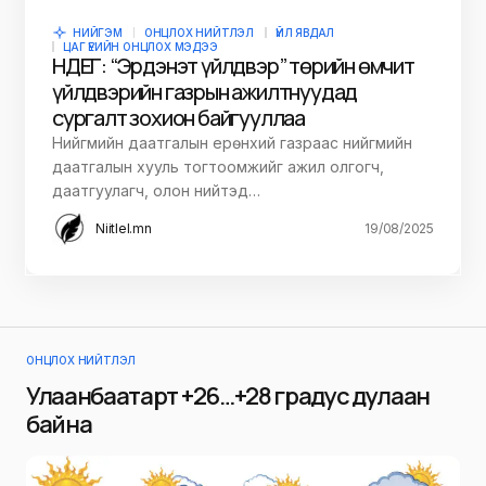
НИЙГЭМ
ОНЦЛОХ НИЙТЛЭЛ
ҮЙЛ ЯВДАЛ
ЦАГ ҮЕИЙН ОНЦЛОХ МЭДЭЭ
НДЕГ: “Эрдэнэт үйлдвэр” төрийн өмчит
үйлдвэрийн газрын ажилтнуудад
сургалт зохион байгууллаа
Нийгмийн даатгалын ерөнхий газраас нийгмийн
даатгалын хууль тогтоомжийг ажил олгогч,
даатгуулагч, олон нийтэд…
Niitlel.mn
19/08/2025
ОНЦЛОХ НИЙТЛЭЛ
Улаанбаатарт +26…+28 градус дулаан
байна