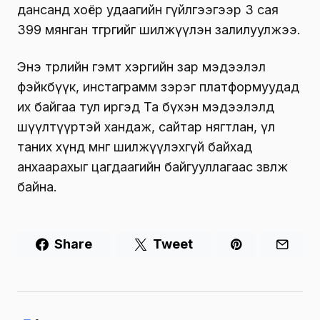
дансанд хоёр удаагийн гүйлгээгээр 3 сая
399 мянган төгрөгийг шилжүүлэн залилуулжээ.
Энэ төрлийн гэмт хэргийн зар мэдээлэл
фэйкбүүк, инстаграмм зэрэг платформуудад
их байгаа тул иргэд Та бүхэн мэдээлэлд
шүүлтүүртэй хандаж, сайтар нягтлан, үл
таних хүнд мөнгө шилжүүлэхгүй байхад
анхаарахыг цагдаагийн байгууллагаас зөвлөж
байна.
Share
Tweet