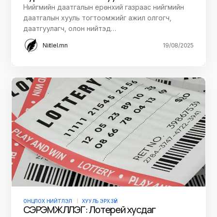
Нийгмийн даатгалын ерөнхий газраас нийгмийн
даатгалын хууль тогтоомжийг ажил олгогч,
даатгуулагч, олон нийтэд…
Niitlel.mn
19/08/2025
ОНЦЛОХ НИЙТЛЭЛ
ХУУЛЬ ЭРХ ЗҮЙ
СЭРЭМЖЛҮҮЛЭГ: Лотерей хусдаг