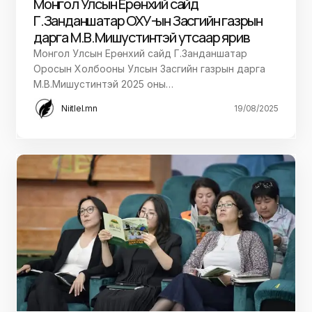
Монгол Улсын Ерөнхий сайд
Г.Занданшатар ОХУ-ын Засгийн газрын
дарга М.В.Мишустинтэй утсаар ярив
Монгол Улсын Ерөнхий сайд Г.Занданшатар
Оросын Холбооны Улсын Засгийн газрын дарга
М.В.Мишустинтэй 2025 оны…
Niitlel.mn
19/08/2025