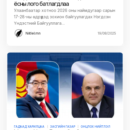
ёсны лого батлагдлаа
Улаанбаатар хотноо 2026 оны наймдугаар сарын
17-28-ны өдрүүдэд зохион байгуулагдах Нэгдсэн
Үндэстний Байгууллага…
Niitlel.mn
19/08/2025
ГАДААД ХАРИЛЦАА
ЗАСГИЙН ГАЗАР
ОНЦЛОХ НИЙТЛЭЛ