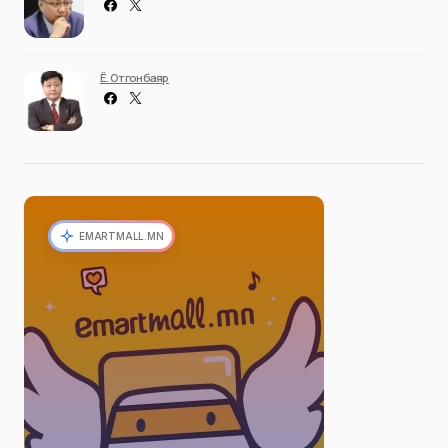
Ё. Отгонбаяр
EMARTMALL.MN