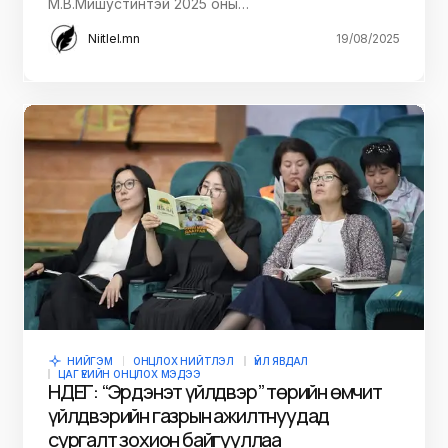
М.В.Мишустинтэй 2025 оны…
Niitlel.mn
19/08/2025
НИЙГЭМ
ОНЦЛОХ НИЙТЛЭЛ
ҮЙЛ ЯВДАЛ
ЦАГ ҮЕИЙН ОНЦЛОХ МЭДЭЭ
НДЕГ: “Эрдэнэт үйлдвэр” төрийн өмчит
үйлдвэрийн газрын ажилтнуудад
сургалт зохион байгууллаа