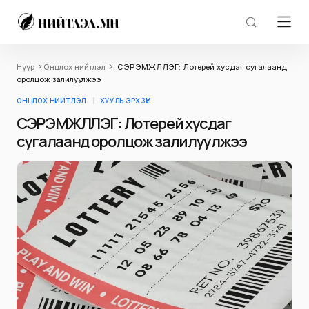
Нүүр
Онцлох нийтлэл
СЭРЭМЖЛҮҮЛЭГ: Лотерей хусдаг сугалаанд
оролцож залилуулжээ
ОНЦЛОХ НИЙТЛЭЛ
ХУУЛЬ ЭРХ ЗҮЙ
СЭРЭМЖЛҮҮЛЭГ: Лотерей хусдаг
сугалаанд оролцож залилуулжээ