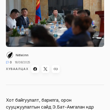
Niitlel.mn
0
18/08/2025
ХУВААЛЦАХ
Хот байгуулалт, барилга, орон
сууцжуулалтын сайд Э.Бат-Амгалан өнөөдөр