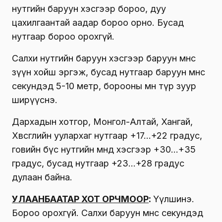
нутгийн баруун хэсгээр бороо, дуу
цахилгаантай аадар бороо орно. Бусад
нутгаар бороо орохгүй.
Салхи нутгийн баруун хэсгээр баруун өмнөөс
зүүн хойш эргэж, бусад нутгаар баруун өмнөөс
секундэд 5-10 метр, борооны өмнө түр зуур
ширүүснэ.
Дархадын хотгор, Монгол-Алтай, Хангай,
Хөвсгөлийн уулархаг нутгаар +17…+22 градус,
говийн бүс нутгийн өмнөд хэсгээр +30…+35
градус, бусад нутгаар +23…+28 градус
дулаан байна.
УЛААНБААТАР ХОТ ОРЧМООР
:
Үүлшинэ.
Бороо орохгүй. Салхи баруун өмнөөс секундэд