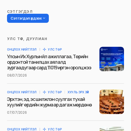
СЭТГЭГДЭЛ
Сэтгэгдэл үлдээх
УЛС ТӨР, ДУУЛИАН
Таны имэйл хаягийг нийтлэхгүй.
ОНЦЛОХ НИЙТЛЭЛ
УЛС ТӨР
Шаардлагатай талбаруудыг
*
гэж
Улсын Их Хурлын үйл ажиллагаа, Төрийн
тэмдэглэсэн
ордонтой танилцах аялалд
зургаадугаар сард 11019 иргэн оролцжээ
Name
*
08/07/2026
ОНЦЛОХ НИЙТЛЭЛ
УЛС ТӨР
ХУУЛЬ ЭРХ ЗҮЙ
E-mail
*
Эрхтэн, эд, эс шилжүүлэн суулгах тухай
хуулийг ердийн журмаар дагаж мөрдөнө
07/07/2026
Сэтгэгдэл
*
ОНЦЛОХ НИЙТЛЭЛ
УЛС ТӨР