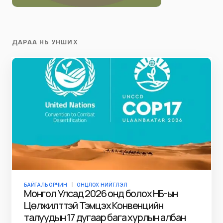
ДАРАА НЬ УНШИХ
БАЙГАЛЬ ОРЧИН
ОНЦЛОХ НИЙТЛЭЛ
Монгол Улсад 2026 онд болох НҮБ-ын
Цөлжилттэй Тэмцэх Конвенцийн
талуудын 17 дугаар бага хурлын албан