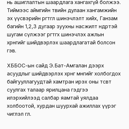
нь ашиглалтын шаардлага хангахгүй болжээ.
Тиймээс аймгийн төвийн дулаан хангамжийн
эх үүсвэрийн өргөтгөл шинэчлэлт хийх, Ганзам
багийн 1,2,3 дугаар зуухны насжилт өндөртэй
шугам сүлжээг өргөтгөх шинэчлэх ажлын
хөрөнгийг шийдвэрлэх шаардлагатай болсон
гэв.
ХББОС-ын сайд Э.Бат-Амгалан дээрх
асуудлыг шийдвэрлэх хөрөнгө мөнгийг холбогдох
байгууллагуудтай хамтран ирэх оны төсөвт
суулгах талаар ярилцана гэдгээ
илэрхийлээд салбар яамтай уялдаа
холбоотой, хурдан шуурхай ажиллах үүрэг
чиглэл өглөө.