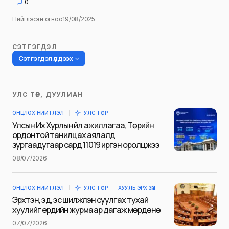
0
Нийтлэсэн огноо
19/08/2025
СЭТГЭГДЭЛ
Сэтгэгдэл үлдээх
УЛС ТӨР, ДУУЛИАН
Таны имэйл хаягийг нийтлэхгүй.
ОНЦЛОХ НИЙТЛЭЛ
УЛС ТӨР
Шаардлагатай талбаруудыг
*
гэж
Улсын Их Хурлын үйл ажиллагаа, Төрийн
тэмдэглэсэн
ордонтой танилцах аялалд
зургаадугаар сард 11019 иргэн оролцжээ
Name
*
08/07/2026
ОНЦЛОХ НИЙТЛЭЛ
УЛС ТӨР
ХУУЛЬ ЭРХ ЗҮЙ
E-mail
*
Эрхтэн, эд, эс шилжүүлэн суулгах тухай
хуулийг ердийн журмаар дагаж мөрдөнө
07/07/2026