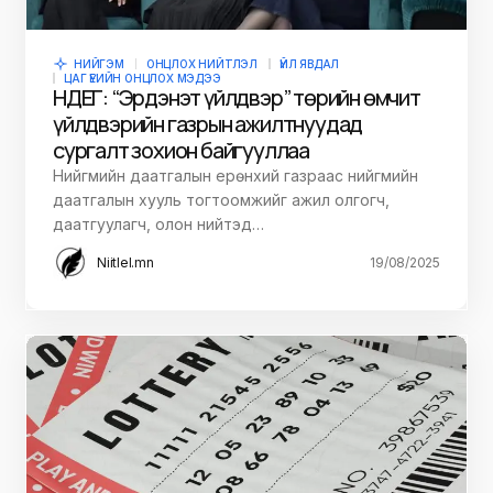
НИЙГЭМ
ОНЦЛОХ НИЙТЛЭЛ
ҮЙЛ ЯВДАЛ
ЦАГ ҮЕИЙН ОНЦЛОХ МЭДЭЭ
НДЕГ: “Эрдэнэт үйлдвэр” төрийн өмчит
үйлдвэрийн газрын ажилтнуудад
сургалт зохион байгууллаа
Нийгмийн даатгалын ерөнхий газраас нийгмийн
даатгалын хууль тогтоомжийг ажил олгогч,
даатгуулагч, олон нийтэд…
Niitlel.mn
19/08/2025