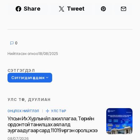
Share
Tweet
0
Нийтлэсэн огноо
18/08/2025
СЭТГЭГДЭЛ
Сэтгэгдэл үлдээх
УЛС ТӨР, ДУУЛИАН
Таны имэйл хаягийг нийтлэхгүй.
ОНЦЛОХ НИЙТЛЭЛ
УЛС ТӨР
Шаардлагатай талбаруудыг
*
гэж
Улсын Их Хурлын үйл ажиллагаа, Төрийн
тэмдэглэсэн
ордонтой танилцах аялалд
зургаадугаар сард 11019 иргэн оролцжээ
Name
*
08/07/2026