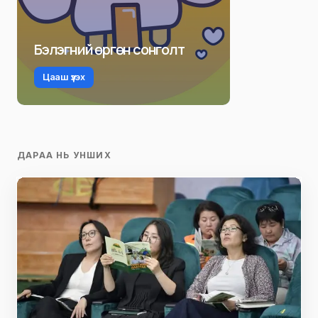
Бэлэгний өргөн сонголт
Цааш үзэх
ДАРАА НЬ УНШИХ