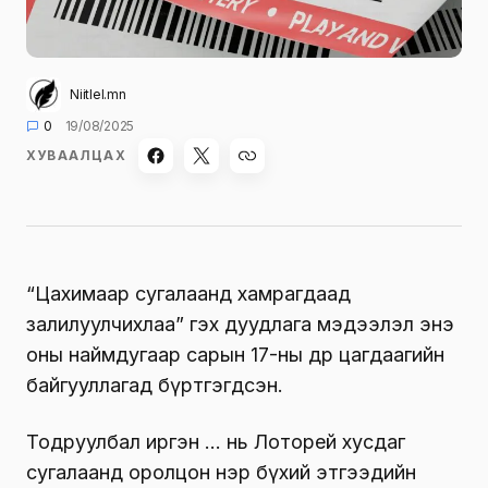
Niitlel.mn
0
19/08/2025
ХУВААЛЦАХ
“Цахимаар сугалаанд хамрагдаад
залилуулчихлаа” гэх дуудлага мэдээлэл энэ
оны наймдугаар сарын 17-ны өдөр цагдаагийн
байгууллагад бүртгэгдсэн.
Тодруулбал иргэн … нь Лоторей хусдаг
сугалаанд оролцон нэр бүхий этгээдийн