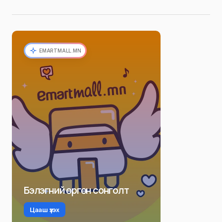
EMARTMALL.MN
Бэлэгний өргөн сонголт
Цааш үзэх