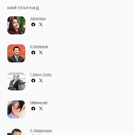
НИЙТЛЭЛЧИД
Adiya Idea
D. Sainbayar
Г. Мэнд-Ооёо
Мөнгөндалай
Р. Даваадорж