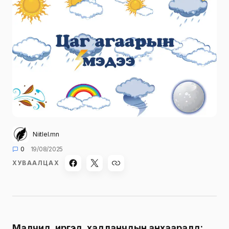
Niitlel.mn
0
19/08/2025
ХУВААЛЦАХ
Малчид, иргэд, хадланчдын анхааралд: