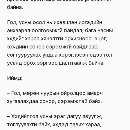
байна.
Гол, усны осол нь ихэвчлэн иргэдийн
анхаарал болгоомжгүй байдал, бага насны
хүүхдийг хараа хяналтгүй орхисноос, эцэг,
эхчүүдийн сонор сэрэмжгүй байдлаас,
согтууруулах ундаа хэрэглэсэн үедээ гол
усанд орох зэргээс шалтгаалж байна.
Иймд:
– Гол, мөрөн нуурын ойролцоо амарч
зугаалахдаа сонор, сэрэмжтэй байх,
– Хүүхдийг гол усны эрэг дагуу явуулж,
тоглуулахгүй байх, хүүхдэд тавих хараа,