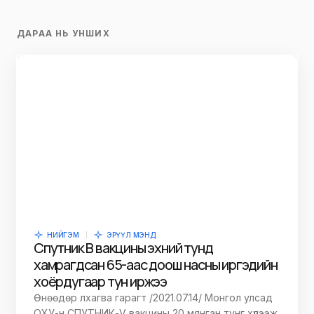
ДАРАА НЬ УНШИХ
НИЙГЭМ
ЭРҮҮЛ МЭНД
Спутник В вакцины эхний тунд
хамрагдсан 65-аас доош насны иргэдийн
хоёрдугаар тун иржээ
Өнөөдөр лхагва гарагт /2021.07.14/ Монгол улсад
ОХУ-н СПУТНИК-V вакцины 20 мянган тунг хүлээж