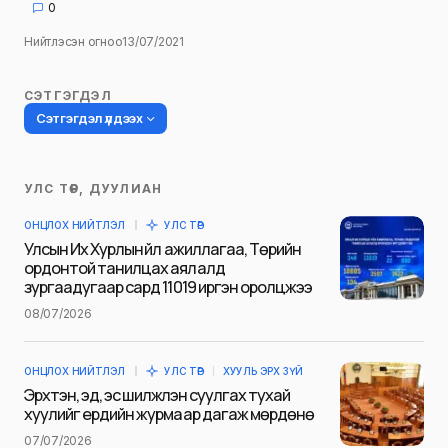
0
Нийтлэсэн огноо
13/07/2021
СЭТГЭГДЭЛ
Сэтгэгдэл үлдээх
УЛС ТӨР, ДУУЛИАН
Таны имэйл хаягийг нийтлэхгүй.
ОНЦЛОХ НИЙТЛЭЛ
УЛС ТӨР
Шаардлагатай талбаруудыг
*
гэж
Улсын Их Хурлын үйл ажиллагаа, Төрийн
тэмдэглэсэн
ордонтой танилцах аялалд
зургаадугаар сард 11019 иргэн оролцжээ
Name
*
08/07/2026
ОНЦЛОХ НИЙТЛЭЛ
УЛС ТӨР
ХУУЛЬ ЭРХ ЗҮЙ
E-mail
*
Эрхтэн, эд, эс шилжүүлэн суулгах тухай
хуулийг ердийн журмаар дагаж мөрдөнө
07/07/2026