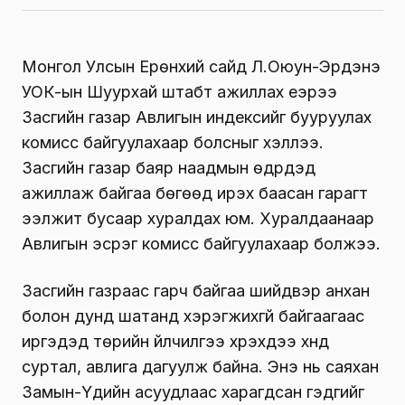
Монгол Улсын Ерөнхий сайд Л.Оюун-Эрдэнэ
УОК-ын Шуурхай штабт ажиллах үеэрээ
Засгийн газар Авлигын индексийг бууруулах
комисс байгуулахаар болсныг хэллээ.
Засгийн газар баяр наадмын өдрүүдэд
ажиллаж байгаа бөгөөд ирэх баасан гарагт
ээлжит бусаар хуралдах юм. Хуралдаанаар
Авлигын эсрэг комисс байгуулахаар болжээ.
Засгийн газраас гарч байгаа шийдвэр анхан
болон дунд шатанд хэрэгжихгүй байгаагаас
иргэдэд төрийн үйлчилгээ хүрэхдээ хүнд
суртал, авлига дагуулж байна. Энэ нь саяхан
Замын-Үүдийн асуудлаас харагдсан гэдгийг