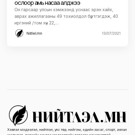
ослоор амь насаа алджээ
Он гарсаар улсын хэмжээнд уснаас эрэн хайх,
аврах ажиллагааны 49 тохиолдол бүртгэгдэж, 40
иргэний /том хүн 22,…
Niitlel.mn
13/07/2021
Хэвлэл мэдээлэл, нийтлэл, улс төр, нийгэм, эдийн засаг, спорт, аялал