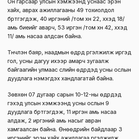
Он гарсаар улсын хэмжээнд уснаас эрэн
хайх, аврах ажиллагааны 49 тохиолдол
бүртгэгдэж, 40 иргэний /том хүн 22, хүүхэд 18/
амь биеийг аварч, 53 иргэн /том хүн 42, хүүхэд
11/ амь насаа алдсан байна.
Түүнчлэн баяр, наадмын өдрүүд үргэлжилж иргэд
гол, усны дагуу ихээр амарч зугаалж
байгаагийн улмаас сүүлийн өдрүүдэд усны ослын
дуудлага нэмэгдэх хандлагатай байна.
Зөвхөн 07 дугаар сарын 10-12-ны өдрүүдэд
гэхэд улсын хэмжээнд усны ослын 9
дуудлага бүртгэгдэж, 11 иргэн амь насаа
алдаж, 2 иргэний амь насыг авран
хамгаалсан байна. Өнөөдрийн байдлаар 3
иргэнийг эрэн хайх ажиллагаа үргэлжилж