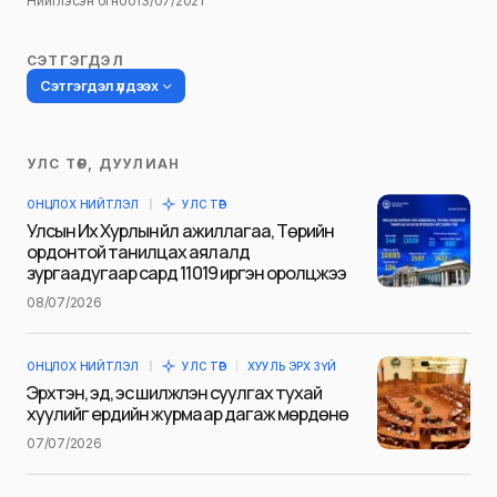
Нийтлэсэн огноо
13/07/2021
СЭТГЭГДЭЛ
Сэтгэгдэл үлдээх
УЛС ТӨР, ДУУЛИАН
Таны имэйл хаягийг нийтлэхгүй.
ОНЦЛОХ НИЙТЛЭЛ
УЛС ТӨР
Шаардлагатай талбаруудыг
*
гэж
Улсын Их Хурлын үйл ажиллагаа, Төрийн
тэмдэглэсэн
ордонтой танилцах аялалд
зургаадугаар сард 11019 иргэн оролцжээ
Name
*
08/07/2026
ОНЦЛОХ НИЙТЛЭЛ
УЛС ТӨР
ХУУЛЬ ЭРХ ЗҮЙ
E-mail
*
Эрхтэн, эд, эс шилжүүлэн суулгах тухай
хуулийг ердийн журмаар дагаж мөрдөнө
07/07/2026
Сэтгэгдэл
*