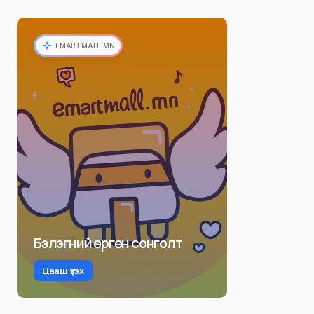
EMARTMALL.MN
Бэлэгний өргөн сонголт
Цааш үзэх