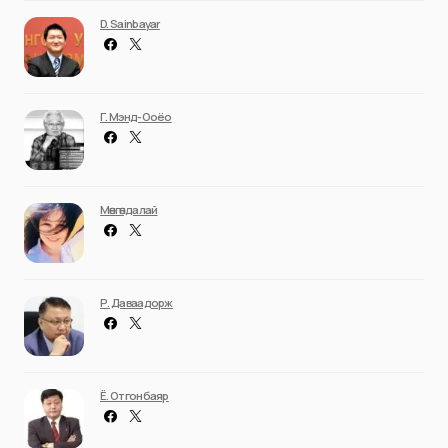
D. Sainbayar
Г. Мэнд-Ооёо
Мөнгөндалай
Р. Даваадорж
Ё. Отгонбаяр