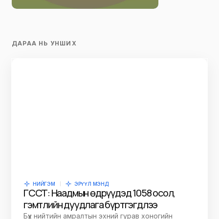
ДАРАА НЬ УНШИХ
НИЙГЭМ
ЭРҮҮЛ МЭНД
ГССҮТ: Наадмын өдрүүдэд 1058 осол,
гэмтлийн дуудлага бүртгэгдлээ
Бүх нийтийн амралтын эхний гурав хоногийн