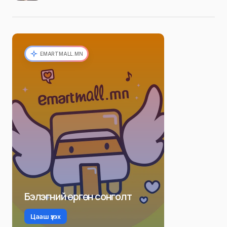
EMARTMALL.MN
Бэлэгний өргөн сонголт
Цааш үзэх