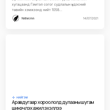
хугацаанд Гэмтэл согог судлалын үндэсний
төвийн хэмжээнд нийт 1058…
Niitlel.mn
14/07/2021
НИЙГЭМ
Аравдугаар хороололд дулааны шугам
шинэчлэх ажил эхэллээ