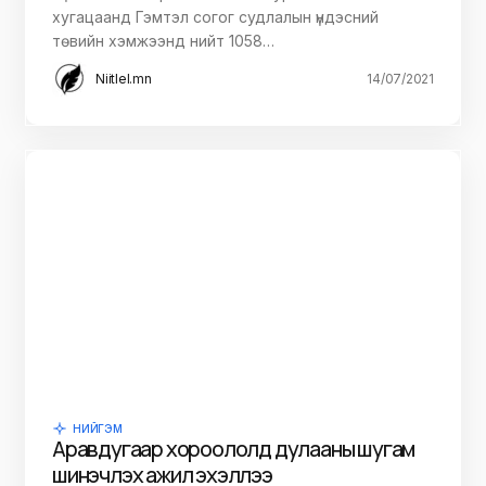
хугацаанд Гэмтэл согог судлалын үндэсний
төвийн хэмжээнд нийт 1058…
Niitlel.mn
14/07/2021
НИЙГЭМ
Аравдугаар хороололд дулааны шугам
шинэчлэх ажил эхэллээ