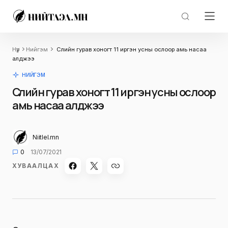
Нүүр
Нийгэм
Сүүлийн гурав хоногт 11 иргэн усны ослоор амь насаа
алджээ
НИЙГЭМ
Сүүлийн гурав хоногт 11 иргэн усны ослоор
амь насаа алджээ
Niitlel.mn
0
13/07/2021
ХУВААЛЦАХ