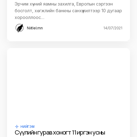
Эрчим хүчний яамны захилга, Европын сэргээн
босголт, хөгжлийн банкны санхүүжилтээр 10 дугаар
хорооллоос…
Niitlel.mn
14/07/2021
НИЙГЭМ
Сүүлийн гурав хоногт 11 иргэн усны