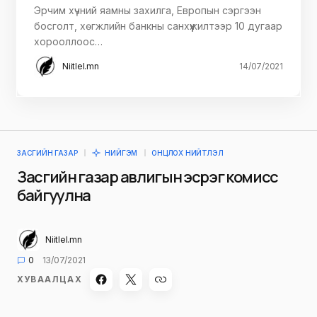
Эрчим хүчний яамны захилга, Европын сэргээн
босголт, хөгжлийн банкны санхүүжилтээр 10 дугаар
хорооллоос…
Niitlel.mn
14/07/2021
ЗАСГИЙН ГАЗАР
НИЙГЭМ
ОНЦЛОХ НИЙТЛЭЛ
Засгийн газар авлигын эсрэг комисс
байгуулна
Niitlel.mn
0
13/07/2021
ХУВААЛЦАХ