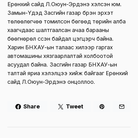
Ерөнхий сайд Л.Оюун-Эрдэнэ хэлсэн юм.
Замын-Үүдэд Засгийн газар бүрэн эрхэт
төлөөлөгчөө томилсон бөгөөд төрийн алба
хаагчдаас шалтгаалсан ачаа барааны
бөөгнөрөл үүссэн байдал цэгцэрч байна.
Харин БНХАУ-ын талаас хилээр гаргах
автомашины хязгаарлалтай холбоотой
асуудал байна. Засгийн газар БНХАУ-ын
талтай яриа хэлэлцээ хийж байгааг Ерөнхий
сайд Л.Оюун-Эрдэнэ онцоллоо.
Share
Tweet