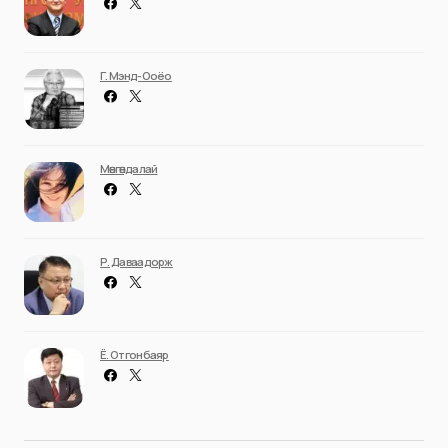
Г. Мэнд-Ооёо
Мөнгөндалай
Р. Даваадорж
Ё. Отгонбаяр