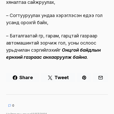
хяналтаа сайжруулах,
– Согтууруулах ундаа хэрэглэсэн үедээ гол
усанд орохгүй байх,
– Баталгаатай гүүр, гарам, гарцтай газраар
автомашинтай зорчиж гол, усны ослоос
урьдчилан сэргийлэхийг
Онцгой байдлын
ерөнхий газраас анхааруулж байна
.
Share
Tweet
0