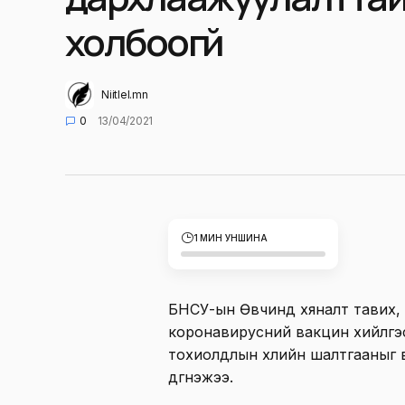
холбоогүй
Niitlel.mn
0
13/04/2021
1 МИН УНШИНА
БНСУ-ын Өвчинд хяналт тавих,
коронавирусний вакцин хийлгэс
тохиолдлын үхлийн шалтгааныг 
дүгнэжээ.