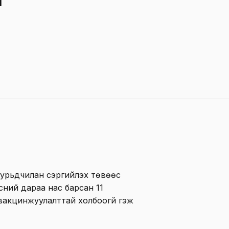
 урьдчилан сэргийлэх төвөөс
ний дараа нас барсан 11
вакцинжуулалттай холбоогүй гэж