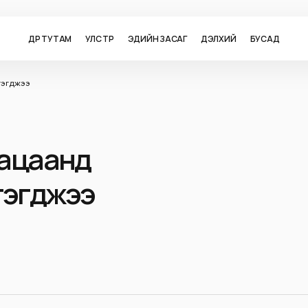
ӨДӨР ТУТАМ
УЛС ТӨР
ЭДИЙН ЗАСАГ
ДЭЛХИЙ
БУСАД
тгэгджээ
угацаанд
гэгджээ