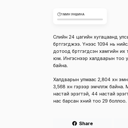
1 МИН УНШИНА
Сүүлийн 24 цагийн хугацаанд у
бүртгэгджээ. Үүнээс 1094 нь ний
дотоод бүртгэгдсэн хамгийн их
юм. Ингэснээр халдварын тоо 
байна.
Халдварын улмаас 2,804 хүн эмнэ
3,568 хүн гэрээр эмчлүүлж байн
настай эрэгтэй, 44 настай эрэ
нас барсан хүний тоо 29 боллоо.
Share