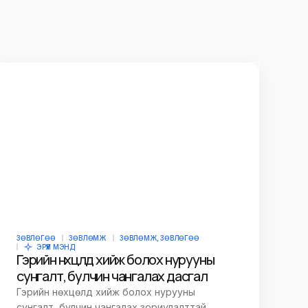
ЗӨВЛӨГӨӨ
ЗӨВЛӨМЖ
ЗӨВЛӨМЖ, ЗӨВЛӨГӨӨ
ЭРҮҮЛ МЭНД
Гэрийн нөхцөлд хийж болох нурууны
сунгалт, булчин чангалах дасгал
Гэрийн нөхцөлд хийж болох нурууны
сунгалт, булчин чангалах зориулалттай