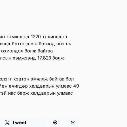
лсын хэмжээнд 1220 тохиолдол
слэлд бүртгэгдсэн бөгөөд энэ нь
 тохиолдол болж байгаа
улсын хэмжээнд 17,823 болж
лэгт хэвтэн эмчлүүлж байгаа бол
а. Мөн өчигдөр халдварын улмаас 49
гтэй нас барж халдварын улмаас
Tweet