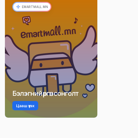
EMARTMALL.MN
Бэлэгний өргөн сонголт
Цааш үзэх