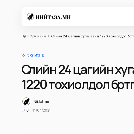
Нүүр
Эрүүл мэнд
Сүүлийн 24 цагийн хугацаанд 1220 тохиолдол бүр
ЭРҮҮЛ МЭНД
Сүүлийн 24 цагийн х
1220 тохиолдол бүрт
Niitlel.mn
0
14/04/2021