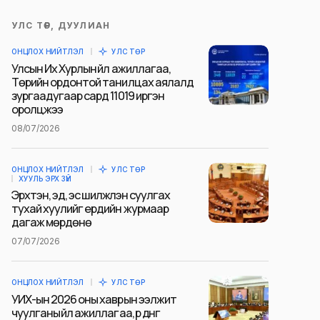
УЛС ТӨР, ДУУЛИАН
ОНЦЛОХ НИЙТЛЭЛ
УЛС ТӨР
Улсын Их Хурлын үйл ажиллагаа,
Төрийн ордонтой танилцах аялалд
зургаадугаар сард 11019 иргэн
оролцжээ
08/07/2026
ОНЦЛОХ НИЙТЛЭЛ
УЛС ТӨР
ХУУЛЬ ЭРХ ЗҮЙ
Эрхтэн, эд, эс шилжүүлэн суулгах
тухай хуулийг ердийн журмаар
дагаж мөрдөнө
07/07/2026
ОНЦЛОХ НИЙТЛЭЛ
УЛС ТӨР
УИХ-ын 2026 оны хаврын ээлжит
чуулганы үйл ажиллагаа, үр дүнг