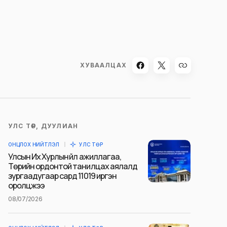
ХУВААЛЦАХ
УЛС ТӨР, ДУУЛИАН
ОНЦЛОХ НИЙТЛЭЛ
УЛС ТӨР
Улсын Их Хурлын үйл ажиллагаа,
Төрийн ордонтой танилцах аялалд
зургаадугаар сард 11019 иргэн
оролцжээ
08/07/2026