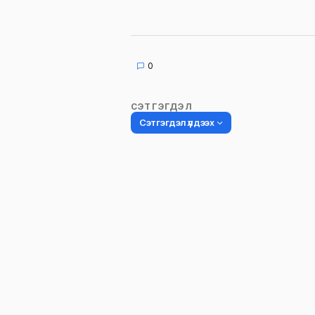
0
СЭТГЭГДЭЛ
Сэтгэгдэл үлдээх
Таны имэйл хаягийг нийтлэхгүй.
Шаардлагатай талбаруудыг
*
гэ
тэмдэглэсэн
Name
*