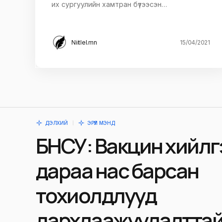
их сургуулийн хамтран бүтээсэн…
Niitlel.mn
15/04/2021
ДЭЛХИЙ
ЭРҮҮЛ МЭНД
БНСУ: Вакцин хийл
дараа нас барсан
тохиолдлууд
дархлаажуулалтта