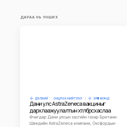
ДАРАА НЬ УНШИХ
ДЭЛХИЙ
ОНЦЛОХ НИЙТЛЭЛ
ЭРҮҮЛ МЭНД
Дани улс AstraZeneca вакциныг
дархлаажуулалтын хөтөлбөрөөсөө хаслаа
Өчигдөр Дани улсын засгийн газар Британи-
Шведийн AstraZeneca компани, Оксфордын