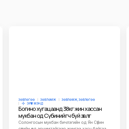
ЗӨВЛӨГӨӨ
ЗӨВЛӨМЖ
ЗӨВЛӨМЖ, ЗӨВЛӨГӨӨ
ЭРҮҮЛ МЭНД
Богино хугацаанд 38кг жин хассан
мукбан од Сүбиний өгч буй зөвлөгөө
Солонгосын мукбан бичлэгийн од Ян Сүбин
сүүлийн үед эрчимтэйгээр жингээ хасч байгаа