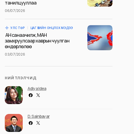
танилцууллаа
06/07/2026
УЛС ТӨР
ЦАГ ҮЕИЙН ОНЦЛОХ МЭДЭЭ
АН санаачилж, МАН
замхруулсаар хаврын чуулган
өндөрлөлөө
03/07/2026
НИЙТЛЭЛЧИД
Adiya Idea
D. Sainbayar