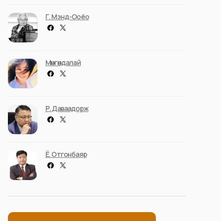
Г. Мэнд-Ооёо
Мөнгөндалай
Р. Даваадорж
Ё. Отгонбаяр