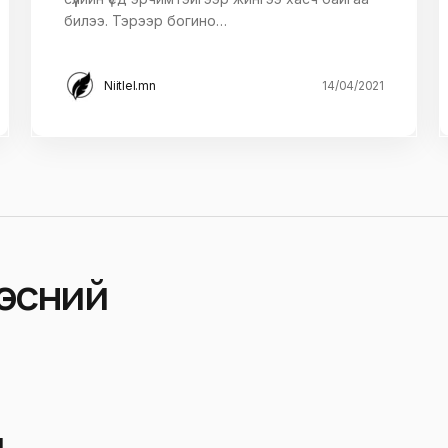
билээ. Тэрээр богино…
Niitlel.mn
14/04/2021
гэсний
й