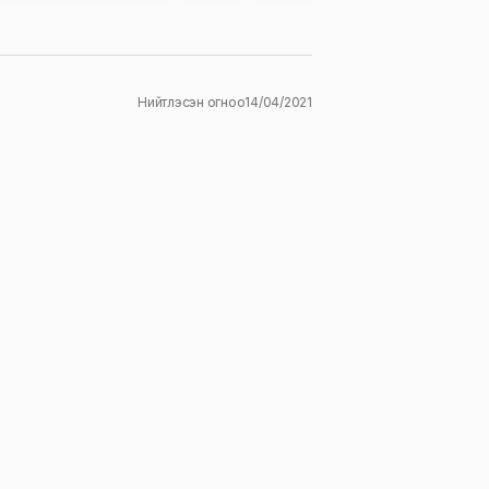
Нийтлэсэн огноо
14/04/2021
ж
E-mail
*