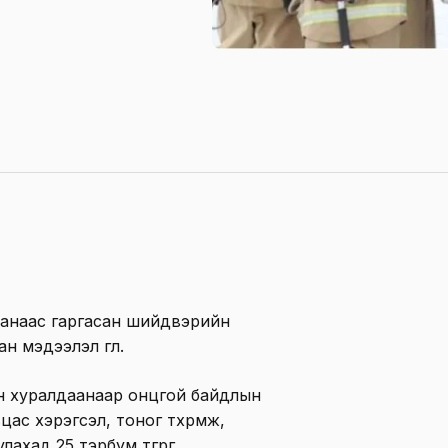
даанаас гаргасан шийдвэрийн
мэдээлэл өглөө.
ийн хуралдаанаар онцгой байдлын
с хэрэгсэл, тоног төхөөрөмж,
ахад 25 тэрбум төгрөг