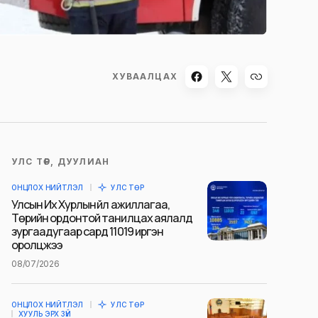
ХУВААЛЦАХ
УЛС ТӨР, ДУУЛИАН
ОНЦЛОХ НИЙТЛЭЛ
УЛС ТӨР
Улсын Их Хурлын үйл ажиллагаа,
Төрийн ордонтой танилцах аялалд
зургаадугаар сард 11019 иргэн
оролцжээ
08/07/2026
ОНЦЛОХ НИЙТЛЭЛ
УЛС ТӨР
ХУУЛЬ ЭРХ ЗҮЙ