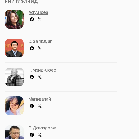
НИЙТЛЭЛЧИД
Adiya Idea
D. Sainbayar
Г. Мэнд-Ооёо
Мөнгөндалай
Р. Даваадорж