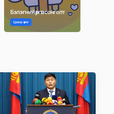
Бэлэгний өргөн сонголт
Цааш үзэх