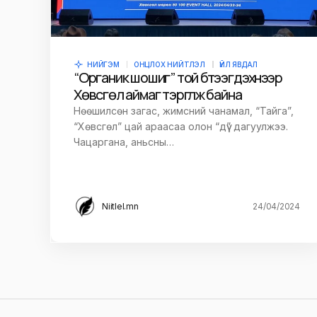
НИЙГЭМ
ОНЦЛОХ НИЙТЛЭЛ
ҮЙЛ ЯВДАЛ
“Органик шошиг” той бүтээгдэхүүнээр
Хөвсгөл аймаг тэргүүлж байна
Нөөшилсөн загас, жимсний чанамал, “Тайга”,
“Хөвсгөл” цай араасаа олон “дүү” дагуулжээ.
Чацаргана, аньсны…
Niitlel.mn
24/04/2024