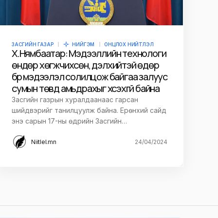
ЗАСГИЙН ГАЗАР
НИЙГЭМ
ОНЦЛОХ НИЙТЛЭЛ
Х.Нямбаатар: Мэдээллийн технологи
өндөр хөгжчихсөн, дэлхийтэй өдөр
бүр мэдээлэл солилцож байгаа залуус
сумын төвд амьдрахыг хүсэхгүй байна
Засгийн газрын хуралдаанаас гарсан
шийдвэрийг танилцуулж байна. Ерөнхий сайд
энэ сарын 17-ны өдрийн Засгийн…
Niitlel.mn
24/04/2024