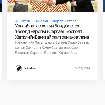
НИЙГЭМ
НИЙСЛЭЛ
ОНЦЛОХ НИЙТЛЭЛ
Улаанбаатар хотын Бонд босгох
төсөлд Европын Сэргээн Босголт
Хөгжлийн Банктай хамтран ажиллана
Нийслэлийн Засаг дарга бөгөөд Улаанбаатар
хотын Захирагч Х.Нямбаатар өнөөдөр
Европын Сэргээн Босголт Хөгжлийн…
Niitlel.mn
24/04/2024