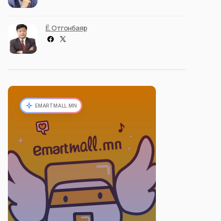
Ё. Отгонбаяр
EMARTMALL.MN