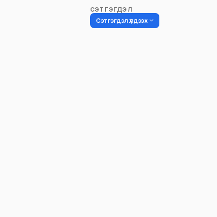
СЭТГЭГДЭЛ
Сэтгэгдэл үлдээх
Таны имэйл хаягийг нийтлэхгүй.
Шаардлагатай талбаруудыг
*
гэ
тэмдэглэсэн
Name
*
Сэтгэгдэл
*