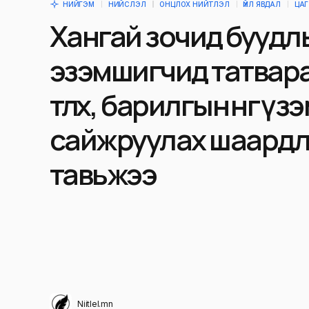
НИЙГЭМ
НИЙСЛЭЛ
ОНЦЛОХ НИЙТЛЭЛ
ҮЙЛ ЯВДАЛ
ЦАГ
Хангай зочид буудл
эзэмшигчид татвараа
төлөх, барилгын өнгө ү
сайжруулах шаардл
тавьжээ
Niitlel.mn