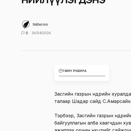
Niitlel.mn
0
24/04/2024
1 МИН УНШИНА
Засгийн газрын өнөөдрийн хурал
талаар Шадар сайд С.Амарсайхан 
Тэрбээр, Засгийн газрын өнөөдр
байгууллагын алба хаагчдын хувца
ажиллах орчин нөхцлийг сайжруул