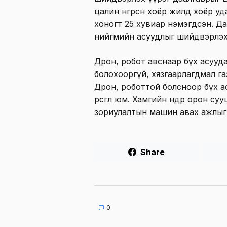
цалин өнгөрсөн хоёр жилд хоёр уд
хоногт 25 хувиар нэмэгдсэн. Д
нийгмийн асуудлыг шийдвэрлэх
Дрон, робот авснаар бүх асууд
болохооргүй, хязгаарлагдмал га
Дрон, роботтой болсноор бүх а
өрөөсгөл юм. Хамгийн өндөр орон с
зориулалтын машин авах ажлыг 
Share
0