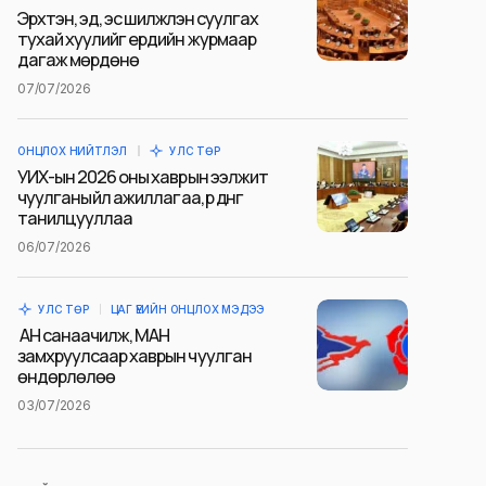
Эрхтэн, эд, эс шилжүүлэн суулгах
тухай хуулийг ердийн журмаар
дагаж мөрдөнө
07/07/2026
ОНЦЛОХ НИЙТЛЭЛ
УЛС ТӨР
УИХ-ын 2026 оны хаврын ээлжит
чуулганы үйл ажиллагаа, үр дүнг
танилцууллаа
06/07/2026
УЛС ТӨР
ЦАГ ҮЕИЙН ОНЦЛОХ МЭДЭЭ
АН санаачилж, МАН
замхруулсаар хаврын чуулган
өндөрлөлөө
03/07/2026