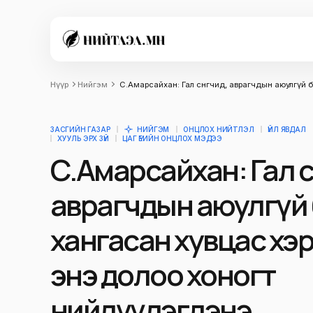
Нүүр
Нийгэм
С.Амарсайхан: Гал сөнөөгчид, аврагчдын аюулгүй
ЗАСГИЙН ГАЗАР
НИЙГЭМ
ОНЦЛОХ НИЙТЛЭЛ
ҮЙЛ ЯВДАЛ
ХУУЛЬ ЭРХ ЗҮЙ
ЦАГ ҮЕИЙН ОНЦЛОХ МЭДЭЭ
С.Амарсайхан: Гал сөн
аврагчдын аюулгүй
хангасан хувцас хэ
энэ долоо хоногт
нийлүүлэгдэнэ