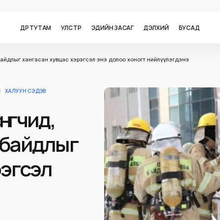
ӨДӨР ТУТАМ
УЛС ТӨР
ЭДИЙН ЗАСАГ
ДЭЛХИЙ
БУСАД
 байдлыг хангасан хувцас хэрэгсэл энэ долоо хоногт нийлүүлэгдэнэ
ХАЛУУН СЭДЭВ
өөгчид,
 байдлыг
рэгсэл