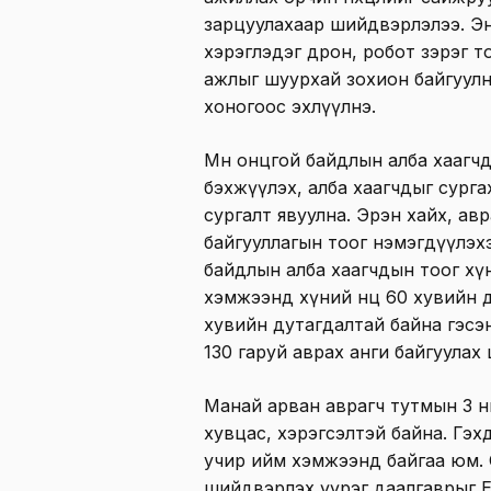
зарцуулахаар шийдвэрлэлээ. Эн
хэрэглэдэг дрон, робот зэрэг то
ажлыг шуурхай зохион байгуулн
хоногоос эхлүүлнэ.
Мөн онцгой байдлын алба хаагчд
бэхжүүлэх, алба хаагчдыг сурга
сургалт явуулна. Эрэн хайх, ав
байгууллагын тоог нэмэгдүүлэх
байдлын алба хаагчдын тоог хү
хэмжээнд хүний нөөц 60 хувийн
хувийн дутагдалтай байна гэсэ
130 гаруй аврах анги байгуулах
Манай арван аврагч тутмын 3 нь
хувцас, хэрэгсэлтэй байна. Гэх
учир ийм хэмжээнд байгаа юм.
шийдвэрлэх үүрэг даалгаврыг Ер