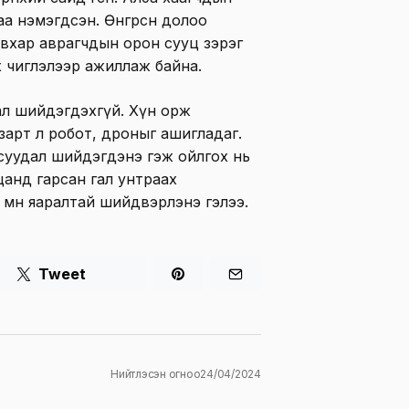
аа нэмэгдсэн. Өнгөрсөн долоо
авхар аврагчдын орон сууц зэрэг
 чиглэлээр ажиллаж байна.
ал шийдэгдэхгүй. Хүн орж
зарт л робот, дроныг ашигладаг.
суудал шийдэгдэнэ гэж ойлгох нь
ууцанд гарсан гал унтраах
мөн яаралтай шийдвэрлэнэ гэлээ.
Tweet
Нийтлэсэн огноо
24/04/2024