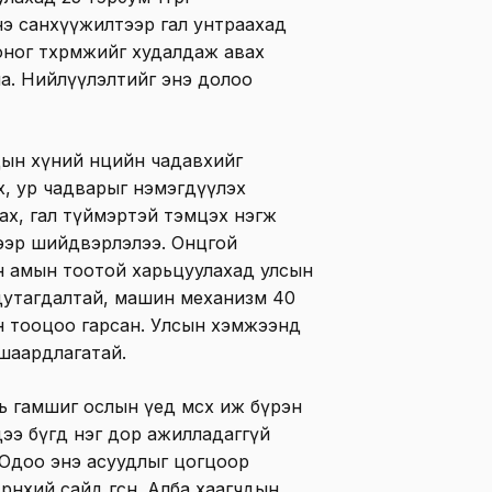
э санхүүжилтээр гал унтраахад
ног төхөөрөмжийг худалдаж авах
а. Нийлүүлэлтийг энэ долоо
ын хүний нөөцийн чадавхийг
х, ур чадварыг нэмэгдүүлэх
рах, гал түймэртэй тэмцэх нэгж
ээр шийдвэрлэлээ. Онцгой
н амын тоотой харьцуулахад улсын
 дутагдалтай, машин механизм 40
н тооцоо гарсан. Улсын хэмжээнд
 шаардлагатай.
 гамшиг ослын үед өмсөх иж бүрэн
дээ бүгд нэг дор ажилладаггүй
 Одоо энэ асуудлыг цогцоор
өнхий сайд өгсөн. Алба хаагчдын