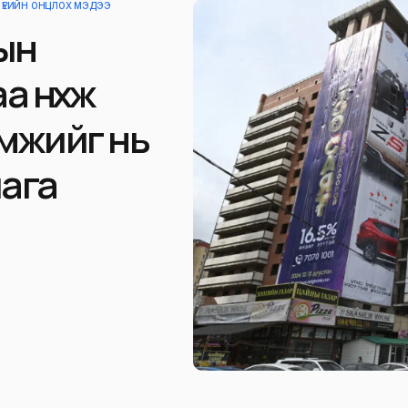
 ҮЕИЙН ОНЦЛОХ МЭДЭЭ
ын
 нөхөж
зэмжийг нь
ага