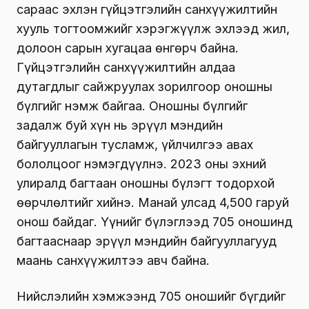
сараас эхлэн гүйцэтгэлийн санхүүжилтийн
хууль тогтоомжийг хэрэгжүүлж эхлээд жил,
долоон сарын хугацаа өнгөрч байна.
Гүйцэтгэлийн санхүүжилтийн алдаа
дутагдлыг сайжруулах зорилгоор оношны
бүлгийг нэмж байгаа. Оношны бүлгийг
задалж буй хүн нь эрүүл мэндийн
байгууллагын тусламж, үйлчилгээ авах
бололцоог нэмэгдүүлнэ. 2023 оны эхний
улиралд багтаан оношны бүлэгт тодорхой
өөрчлөлтийг хийнэ. Манай улсад 4,500 гаруй
онош байдаг. Үүнийг бүлэглээд 705 оношинд
багтааснаар эрүүл мэндийн байгууллагууд
маань санхүүжилтээ авч байна.
Нийслэлийн хэмжээнд 705 оношийг бүгдийг