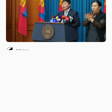
Niitlel.mn
0
09/11/2022
ХУВААЛЦАХ
Зөрчил шалган шийдвэрлэх ажиллагааг
цахимаар явуулах “Зөрчлийн бүртгэл,
мэдээллийн нэгдсэн систем”-ийн үйл