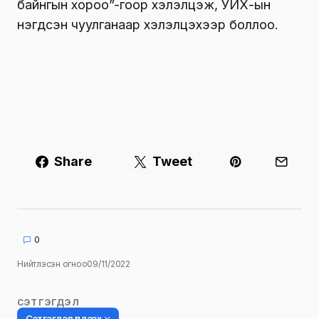
байнгын хороо”-гоор хэлэлцэж, УИХ-ын
нэгдсэн чуулганаар хэлэлцэхээр боллоо.
Share
Tweet
0
Нийтлэсэн огноо
09/11/2022
СЭТГЭГДЭЛ
Сэтгэгдэл үлдээх