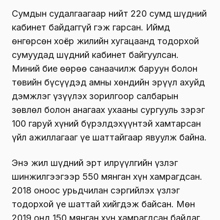
Сумдын судалгаагаар нийт 220 сумд шүдний
кабинет байдаггүй гэж гарсан. Иймд
өнгөрсөн хоёр жилийн хугацаанд тодорхой
сумуудад шүдний кабинет байгуулсан.
Миний бие өөрөө санаачилж баруун болон
төвийн бүсүүдэд амны хөндийн эрүүл ахуйд
дэмжлэг үзүүлэх зорилгоор салбарын
зөвлөл болон анагаах ухааны сургууль зэрэг
100 гаруй хүний бүрэлдэхүүнтэй хамтарсан
үйл ажиллагааг үе шаттайгаар явуулж байна.
Энэ жил шүдний эрт илрүүлгийн үзлэг
шинжилгээгээр 550 мянган хүн хамрагдсан.
2018 оноос урьдчилан сэргийлэх үзлэг
тодорхой үе шаттай хийгдэж байсан. Мөн
2019 онд 150 мянган хүн хамрагдсан байдаг.