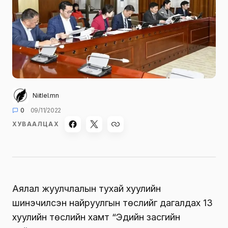
Niitlel.mn
0
09/11/2022
ХУВААЛЦАХ
Аялал жуулчлалын тухай хуулийн
шинэчилсэн найруулгын төслийг дагалдах 13
хуулийн төслийн хамт “Эдийн засгийн