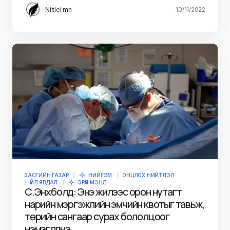
Niitlel.mn
10/11/2022
ЗАСГИЙН ГАЗАР
НИЙГЭМ
ОНЦЛОХ НИЙТЛЭЛ
ҮЙЛ ЯВДАЛ
ЭРҮҮЛ МЭНД
С.Энхболд: Энэ жилээс орон нутагт
нарийн мэргэжлийн эмчийн квотыг тавьж,
төрийн сангаар сурах бололцоог
нэмэгдүүлнэ