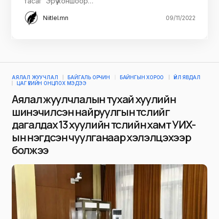
тасаг Эрүү хоншоор…
Niitlel.mn
09/11/2022
АЯЛАЛ ЖУУЧЛАЛ
БАЙГАЛЬ ОРЧИН
БАЙНГЫН ХОРОО
ҮЙЛ ЯВДАЛ
ЦАГ ҮЕИЙН ОНЦЛОХ МЭДЭЭ
Аялал жуулчлалын тухай хуулийн
шинэчилсэн найруулгын төслийг
дагалдах 13 хуулийн төслийн хамт УИХ-
ын нэгдсэн чуулганаар хэлэлцэхээр
болжээ