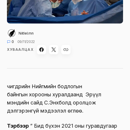
Niitlel.mn
0
09/11/2022
ХУВААЛЦАХ
Өчигдрийн Нийгмийн бодлогын
байнгын хорооны хуралдаанд Эрүүл
мэндийн сайд С.Энхболд оролцож
дэлгэрэнгүй мэдээлэл өглөө.
Тэрбээр
” Бид бүхэн 2021 оны гуравдугаар