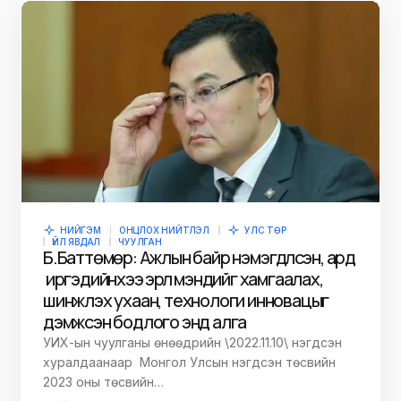
НИЙГЭМ
ОНЦЛОХ НИЙТЛЭЛ
УЛС ТӨР
ҮЙЛ ЯВДАЛ
ЧУУЛГАН
Б.Баттөмөр: Ажлын байр нэмэгдүүлсэн, ард
иргэдийнхээ эрүүл мэндийг хамгаалах,
шинжлэх ухаан, технологи инновацыг
дэмжсэн бодлого энд алга
УИХ-ын чуулганы өнөөдрийн \2022.11.10\ нэгдсэн
хуралдаанаар Монгол Улсын нэгдсэн төсвийн
2023 оны төсвийн…