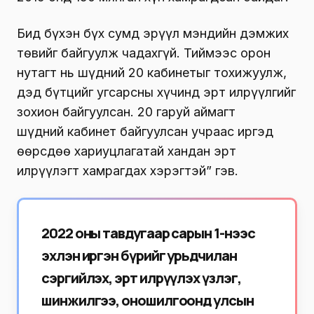
Бид бүхэн бүх сумд эрүүл мэндийн дэмжих
төвийг байгуулж чадахгүй. Тиймээс орон
нутагт нь шүдний 20 кабинетыг тохижуулж,
дэд бүтцийг угсарсны хүчинд эрт илрүүлгийг
зохион байгуулсан. 20 гаруй аймагт
шүдний кабинет байгуулсан учраас иргэд
өөрсдөө хариуцлагатай хандан эрт
илрүүлэгт хамрагдах хэрэгтэй” гэв.
2022 оны тавдугаар сарын 1-нээс
эхлэн иргэн бүрийг урьдчилан
сэргийлэх, эрт илрүүлэх үзлэг,
шинжилгээ, оношилгоонд улсын