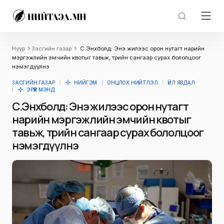
Нүүр
Засгийн газар
С.Энхболд: Энэ жилээс орон нутагт нарийн
мэргэжлийн эмчийн квотыг тавьж, төрийн сангаар сурах бололцоог
нэмэгдүүлнэ
ЗАСГИЙН ГАЗАР
НИЙГЭМ
ОНЦЛОХ НИЙТЛЭЛ
ҮЙЛ ЯВДАЛ
ЭРҮҮЛ МЭНД
С.Энхболд: Энэ жилээс орон нутагт
нарийн мэргэжлийн эмчийн квотыг
тавьж, төрийн сангаар сурах бололцоог
нэмэгдүүлнэ