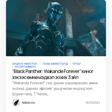
ОНЦЛОХ НИЙТЛЭЛ
ТАНЫ АМРАЛТАНД
УРЛАГ
ЭНТЕРТАЙМЕНТ
“Black Panther: Wakande Forever” киног
үзэхээс өмнө мэдвэл зохих 3 зүйл
“Wakanda Forever!” гэж дахин хашхирахаас өмнө
эхлээд дараах зүйлсийг урьдчилан мэдэцгээе.
Цорын ганц Т’Чалла,…
Niitlel.mn
10/11/2022