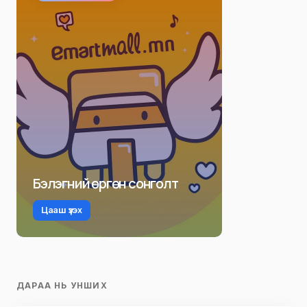
Бэлэгний өргөн сонголт
Цааш үзэх
ДАРАА НЬ УНШИХ