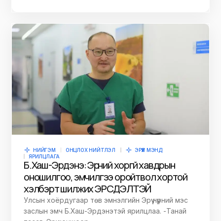
НИЙГЭМ
ОНЦЛОХ НИЙТЛЭЛ
ЭРҮҮЛ МЭНД
ЯРИЛЦЛАГА
Б.Хаш-Эрдэнэ: Эрүүний хоргүй хавдрын
оношилгоо, эмчилгээ оройтвол хортой
хэлбэрт шилжих ЭРСДЭЛТЭЙ
Улсын хоёрдугаар төв эмнэлгийн Эрүү нүүрний мэс
заслын эмч Б.Хаш-Эрдэнэтэй ярилцлаа. -Танай