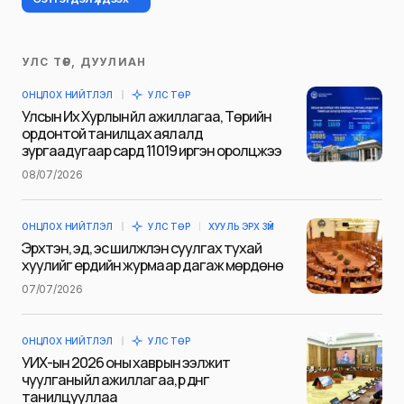
УЛС ТӨР, ДУУЛИАН
Таны имэйл хаягийг нийтлэхгүй.
ОНЦЛОХ НИЙТЛЭЛ
УЛС ТӨР
Шаардлагатай талбаруудыг
*
гэж
Улсын Их Хурлын үйл ажиллагаа, Төрийн
тэмдэглэсэн
ордонтой танилцах аялалд
зургаадугаар сард 11019 иргэн оролцжээ
Name
*
08/07/2026
ОНЦЛОХ НИЙТЛЭЛ
УЛС ТӨР
ХУУЛЬ ЭРХ ЗҮЙ
E-mail
*
Эрхтэн, эд, эс шилжүүлэн суулгах тухай
хуулийг ердийн журмаар дагаж мөрдөнө
07/07/2026
Сэтгэгдэл
*
ОНЦЛОХ НИЙТЛЭЛ
УЛС ТӨР
УИХ-ын 2026 оны хаврын ээлжит
чуулганы үйл ажиллагаа, үр дүнг
танилцууллаа