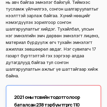
нь авч байгаа эмнэлэг байхгүй. Тиймээс
тусламж үйлчилгээ, сонгон шалгаруулалтыг
нээлттэй зарлаж байгаа. Хүний нөөцийг
нэмэгдүүлэх зорилгоор сонгон
шалгаруулалтыг хийдэг. Тухайлбал, улсын
нэг эмнэлгийн эмч дөрвөн эмнэлэгт лиценз,
материал бүрдүүлж өгч тухайн эмнэлэгт
ажиллах зөвшөөрөл авдаг. Нэг сувилагч 17
газарт бүртгэлтэй гэх зэргээр алдаа
дутагдлууд байгаа тул сонгон
шалгаруулалтын ажлыг үе шаттайгаар хийж
байна.
2021 оны төсвийн тодотголоор
баталсан 238 тэрбум төгрөгөөс 110