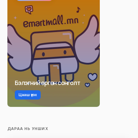
Бэлэгний өргөн сонголт
Цааш үзэх
ДАРАА НЬ УНШИХ