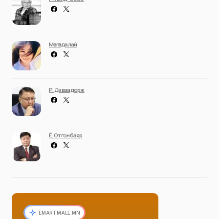
Мөнгөндалай
Р. Даваадорж
Ё. Отгонбаяр
EMARTMALL.MN