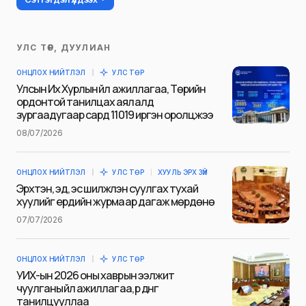
УЛС ТӨР, ДУУЛИАН
Таны имэйл хаягийг нийтлэхгүй.
ОНЦЛОХ НИЙТЛЭЛ
УЛС ТӨР
Шаардлагатай талбаруудыг
*
гэж
Улсын Их Хурлын үйл ажиллагаа, Төрийн
тэмдэглэсэн
ордонтой танилцах аялалд
зургаадугаар сард 11019 иргэн оролцжээ
Name
*
08/07/2026
ОНЦЛОХ НИЙТЛЭЛ
УЛС ТӨР
ХУУЛЬ ЭРХ ЗҮЙ
E-mail
*
Эрхтэн, эд, эс шилжүүлэн суулгах тухай
хуулийг ердийн журмаар дагаж мөрдөнө
07/07/2026
Сэтгэгдэл
*
ОНЦЛОХ НИЙТЛЭЛ
УЛС ТӨР
УИХ-ын 2026 оны хаврын ээлжит
чуулганы үйл ажиллагаа, үр дүнг
танилцууллаа