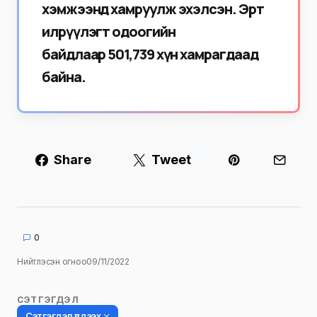
хэмжээнд хамруулж эхэлсэн. Эрт
илрүүлэгт одоогийн
байдлаар 501,739 хүн хамрагдаад
байна.
Share
Tweet
0
Нийтлэсэн огноо
09/11/2022
СЭТГЭГДЭЛ
Сэтгэгдэл үлдээх