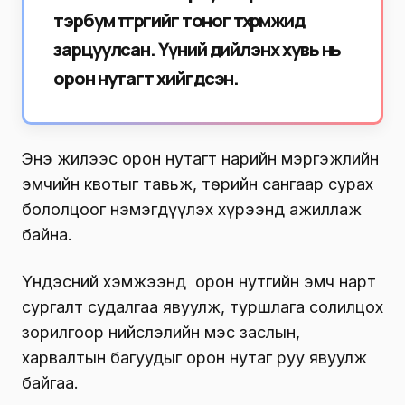
тэрбум төгрөгийг тоног төхөөрөмжид
зарцуулсан. Үүний дийлэнх хувь нь
орон нутагт хийгдсэн.
Энэ жилээс орон нутагт нарийн мэргэжлийн
эмчийн квотыг тавьж, төрийн сангаар сурах
бололцоог нэмэгдүүлэх хүрээнд ажиллаж
байна.
Үндэсний хэмжээнд орон нутгийн эмч нарт
сургалт судалгаа явуулж, туршлага солилцох
зорилгоор нийслэлийн мэс заслын,
харвалтын багуудыг орон нутаг руу явуулж
байгаа.