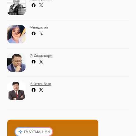
Мөнгөндалай
Р. Даваадорж
Ё. Отгонбаяр
EMARTMALL.MN