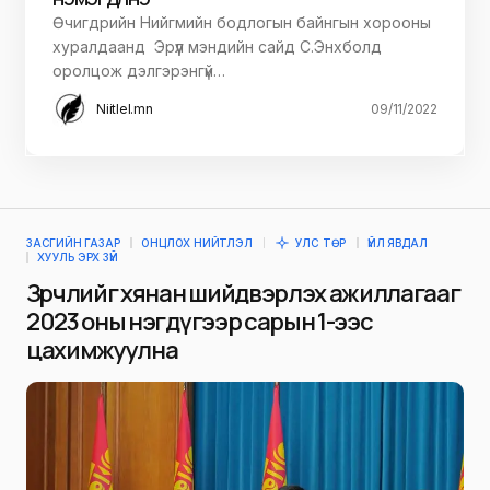
Өчигдрийн Нийгмийн бодлогын байнгын хорооны
хуралдаанд Эрүүл мэндийн сайд С.Энхболд
оролцож дэлгэрэнгүй…
Niitlel.mn
09/11/2022
ЗАСГИЙН ГАЗАР
ОНЦЛОХ НИЙТЛЭЛ
УЛС ТӨР
ҮЙЛ ЯВДАЛ
ХУУЛЬ ЭРХ ЗҮЙ
Зөрчлийг хянан шийдвэрлэх ажиллагааг
2023 оны нэгдүгээр сарын 1-ээс
цахимжуулна