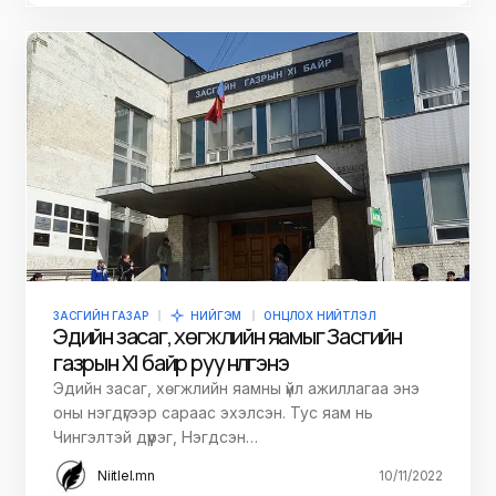
ЗАСГИЙН ГАЗАР
НИЙГЭМ
ОНЦЛОХ НИЙТЛЭЛ
Эдийн засаг, хөгжлийн яамыг Засгийн
газрын XI байр руу нүүлгэнэ
Эдийн засаг, хөгжлийн яамны үйл ажиллагаа энэ
оны нэгдүгээр сараас эхэлсэн. Тус яам нь
Чингэлтэй дүүрэг, Нэгдсэн…
Niitlel.mn
10/11/2022