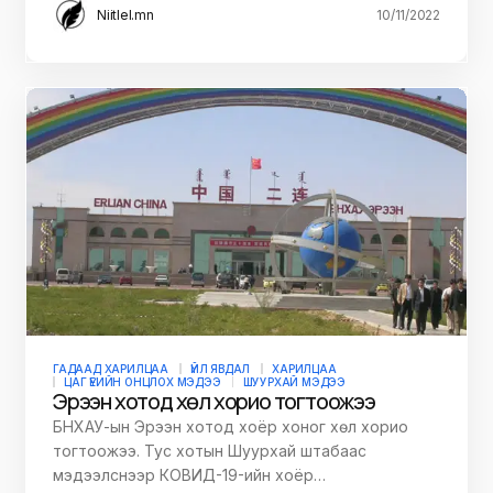
Niitlel.mn
10/11/2022
ГАДААД ХАРИЛЦАА
ҮЙЛ ЯВДАЛ
ХАРИЛЦАА
ЦАГ ҮЕИЙН ОНЦЛОХ МЭДЭЭ
ШУУРХАЙ МЭДЭЭ
Эрээн хотод хөл хорио тогтоожээ
БНХАУ-ын Эрээн хотод хоёр хоног хөл хорио
тогтоожээ. Тус хотын Шуурхай штабаас
мэдээлснээр КОВИД-19-ийн хоёр…