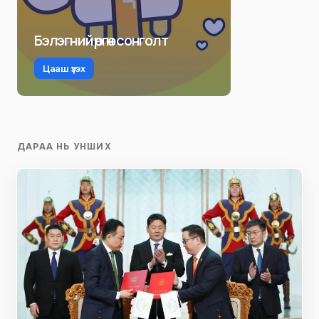
Бэлэгний өргөн сонголт
Цааш үзэх
ДАРАА НЬ УНШИХ