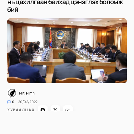
нь цахилгаан байхад цэнэглэх боломж
бий
Niitlel.mn
0
30/03/2022
ХУВААЛЦАХ