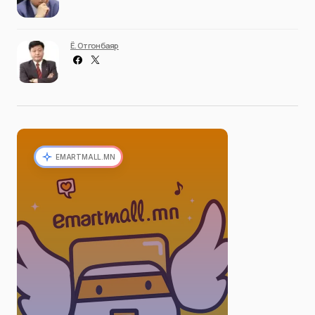
Ё. Отгонбаяр
EMARTMALL.MN