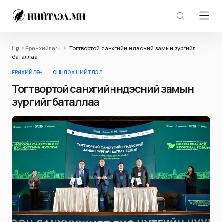
Нүүр
Ерөнхийлөгч
Тогтвортой санхүүгийн үндэсний замын зургийг
баталлаа
ЕРӨНХИЙЛӨГЧ
ОНЦЛОХ НИЙТЛЭЛ
Тогтвортой санхүүгийн үндэсний замын
зургийг баталлаа