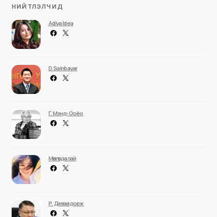
НИЙТЛЭЛЧИД
Adiya Idea
D. Sainbayar
Г. Мэнд-Ооёо
Мөнгөндалай
Р. Даваадорж