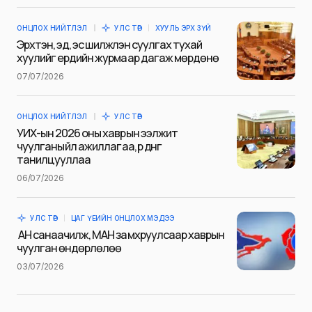
ОНЦЛОХ НИЙТЛЭЛ
УЛС ТӨР
ХУУЛЬ ЭРХ ЗҮЙ
E-mail
*
Эрхтэн, эд, эс шилжүүлэн суулгах тухай
хуулийг ердийн журмаар дагаж мөрдөнө
07/07/2026
Сэтгэгдэл
*
ОНЦЛОХ НИЙТЛЭЛ
УЛС ТӨР
УИХ-ын 2026 оны хаврын ээлжит
чуулганы үйл ажиллагаа, үр дүнг
танилцууллаа
06/07/2026
Save my name and e-mail in this browser for the next
time I comment.
УЛС ТӨР
ЦАГ ҮЕИЙН ОНЦЛОХ МЭДЭЭ
Илгээх
АН санаачилж, МАН замхруулсаар хаврын
чуулган өндөрлөлөө
03/07/2026