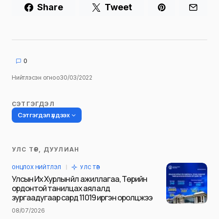
Share
Tweet
0
Нийтлэсэн огноо
30/03/2022
СЭТГЭГДЭЛ
Сэтгэгдэл үлдээх
УЛС ТӨР, ДУУЛИАН
Таны имэйл хаягийг нийтлэхгүй.
ОНЦЛОХ НИЙТЛЭЛ
УЛС ТӨР
Шаардлагатай талбаруудыг
*
гэж
Улсын Их Хурлын үйл ажиллагаа, Төрийн
тэмдэглэсэн
ордонтой танилцах аялалд
зургаадугаар сард 11019 иргэн оролцжээ
Name
*
08/07/2026