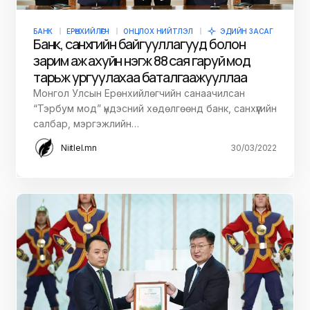
БАНК
ЕРӨНХИЙЛӨГЧ
ОНЦЛОХ НИЙТЛЭЛ
ЭДИЙН ЗАСАГ
Банк, санхүүгийн байгууллагууд болон
зарим аж ахуйн нэгж 88 сая гаруй мод
тарьж ургуулахаа баталгаажууллаа
Монгол Улсын Ерөнхийлөгчийн санаачилсан
“Тэрбум мод” үндэсний хөдөлгөөнд банк, санхүүгийн
салбар, мэргэжлийн…
Niitlel.mn
30/03/2022