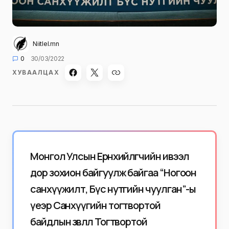
Niitlel.mn
0
30/03/2022
ХУВААЛЦАХ
Монгол Улсын Ерөнхийлөгчийн ивээл
дор зохион байгуулж байгаа “Ногоон
санхүүжилт, Бүс нутгийн чуулган”-ы
үеэр Санхүүгийн тогтвортой
байдлын зөвлөл Тогтвортой