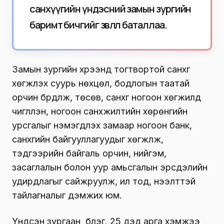
санхүүгийн үндэсний замын зургийн
баримт бичгийг зөвлөл баталлаа.
Замын зургийн хүрээнд тогтвортой санхүүг
хөгжүүлэх суурь нөхцөл, бодлогын таатай
орчин бүрдүүлж, төсөв, санхүүг ногоон хөгжилд
чиглүүлэн, ногоон санхүүжилтийн хөрөнгийн
урсгалыг нэмэгдүүлэх замаар ногоон банк,
санхүүгийн байгууллагуудыг хөгжүүлж,
тэдгээрийн байгаль орчин, нийгэм,
засаглалын болон уур амьсгалын эрсдэлийн
удирдлагыг сайжруулж, ил тод, нээлттэй
тайлагналыг дэмжих юм.
Үндсэн зургаан бүлэг, 25 дэд арга хэмжээ