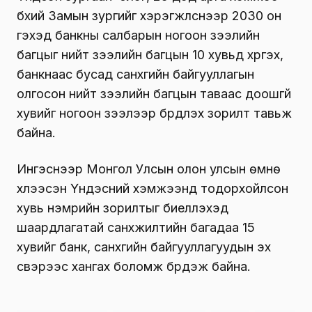
бүхий Замын зургийг хэрэгжүүлснээр 2030 он
гэхэд банкны салбарын ногоон зээлийн
багцыг нийт зээлийн багцын 10 хувьд хүргэх,
банкнаас бусад санхүүгийн байгууллагын
олгосон нийт зээлийн багцын таваас доошгүй
хувийг ногоон зээлээр бүрдүүлэх зорилт тавьж
байна.
Ингэснээр Монгол Улсын олон улсын өмнө
хүлээсэн Үндэсний хэмжээнд тодорхойлсон
хувь нэмрийн зорилтыг биелүүлэхэд
шаардлагатай санхүүжилтийн багадаа 15
хувийг банк, санхүүгийн байгууллагуудын эх
үүсвэрээс хангах боломж бүрдэж байна.