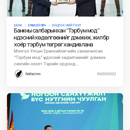
БАНК
ЕРӨНХИЙЛӨГЧ
ОНЦЛОХ НИЙТЛЭЛ
Банкны салбарынхан “Тэрбум мод”
үндэсний хөдөлгөөнийг дэмжиж, жил бүр
хоёр тэрбум төгрөг хандивлана
Монгол Улсын Ерөнхийлөгчийн санаачилсан
“Тэрбум мод” үндэсний хөдөлгөөнийг дэмжих
сангийн нээлт Төрийн ордонд…
Niitlel.mn
30/03/2022