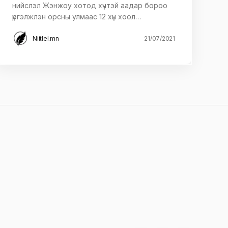
нийслэл Жэнжоу хотод хүчтэй аадар бороо
үргэлжлэн орсны улмаас 12 хүн хоол…
Niitlel.mn
21/07/2021