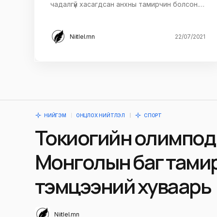
чадалгүй хасагдсан анхны тамирчин болсон.…
Niitlel.mn
22/07/2021
НИЙГЭМ
ОНЦЛОХ НИЙТЛЭЛ
СПОРТ
Токиогийн олимпод өр
Монголын баг тами
тэмцээний хуваарь
Niitlel.mn