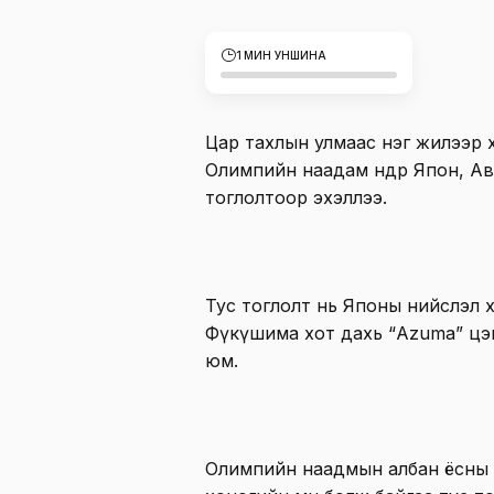
1 МИН УНШИНА
Цар тахлын улмаас нэг жилээр
Олимпийн наадам өнөөдөр Япон, 
тоглолтоор эхэллээ.
Тус тоглолт нь Японы нийслэл 
Фүкүшима хот дахь “Azuma” цэ
юм.
Олимпийн наадмын албан ёсны 