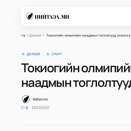
Нүүр
Дэлхий
Токиогийн олмипийн наадмын тоглолтууд эхэллээ
ДЭЛХИЙ
СПОРТ
Токиогийн олмипий
наадмын тоглолтуу
Niitlel.mn
0
21/07/2021