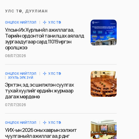
УЛС ТӨР, ДУУЛИАН
ОНЦЛОХ НИЙТЛЭЛ
УЛС ТӨР
Улсын Их Хурлын үйл ажиллагаа,
Төрийн ордонтой танилцах аялалд
зургаадугаар сард 11019 иргэн
оролцжээ
08/07/2026
ОНЦЛОХ НИЙТЛЭЛ
УЛС ТӨР
ХУУЛЬ ЭРХ ЗҮЙ
Эрхтэн, эд, эс шилжүүлэн суулгах
тухай хуулийг ердийн журмаар
дагаж мөрдөнө
07/07/2026
ОНЦЛОХ НИЙТЛЭЛ
УЛС ТӨР
УИХ-ын 2026 оны хаврын ээлжит
чуулганы үйл ажиллагаа, үр дүнг