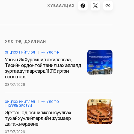
ХУВААЛЦАХ
УЛС ТӨР, ДУУЛИАН
ОНЦЛОХ НИЙТЛЭЛ
УЛС ТӨР
Улсын Их Хурлын үйл ажиллагаа,
Төрийн ордонтой танилцах аялалд
зургаадугаар сард 11019 иргэн
оролцжээ
08/07/2026
ОНЦЛОХ НИЙТЛЭЛ
УЛС ТӨР
ХУУЛЬ ЭРХ ЗҮЙ
Эрхтэн, эд, эс шилжүүлэн суулгах
тухай хуулийг ердийн журмаар
дагаж мөрдөнө
07/07/2026