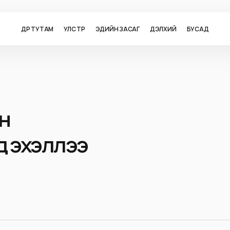
ӨДӨР ТУТАМ
УЛС ТӨР
ЭДИЙН ЗАСАГ
ДЭЛХИЙ
БУСАД
н
д эхэллээ