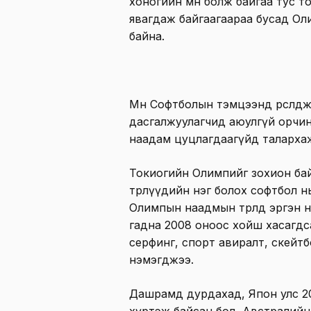
хоногийн өмнө болж байгаа тус 
явагдаж байгаагаараа бусад О
байна.
Мөн Софтболын тэмцээнд өрсөлдө
дасгалжуулагчид аюулгүй орчин
наадам цуцлагдаагүйд талархаж
Токиогийн Олимпийг зохион ба
төрлүүдийн нэг болох софтбол н
Олимпын наадмын төрөлд эргэн 
гадна 2008 оноос хойш хасагдса
серфинг, спорт авиралт, скейтб
нэмэгджээ.
Дашрамд дурдахад, Япон улс 20