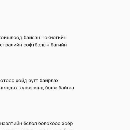
 хойшлоод байсан Токиогийн
Австралийн софтболын багийн
хотоос хойд зүгт байрлах
нгэлдэх хүрээлэнд болж байгаа
нээлтийн ёслол болохоос хоёр