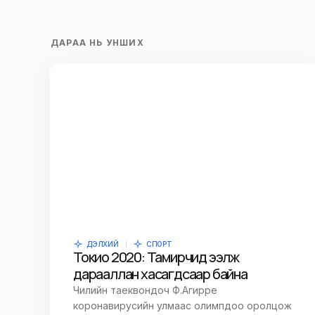
ДАРАА НЬ УНШИХ
ДЭЛХИЙ
СПОРТ
Токио 2020: Тамирчид ээлж
дарааллан хасагдсаар байна
Чилийн таеквондоч Ф.Агирре
коронавирусийн улмаас олимпдоо оролцож