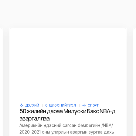
ДЭЛХИЙ
ОНЦЛОХ НИЙТЛЭЛ
СПОРТ
50 жилийн дараа Милуоки Бакс NBA-д
аваргаллаа
Америкийн үндэсний сагсан бөмбөгийн /NBA/
2020-2021 оны улирлын аваргын зургаа дахь