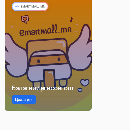
EMARTMALL.MN
Бэлэгний өргөн сонголт
Цааш үзэх