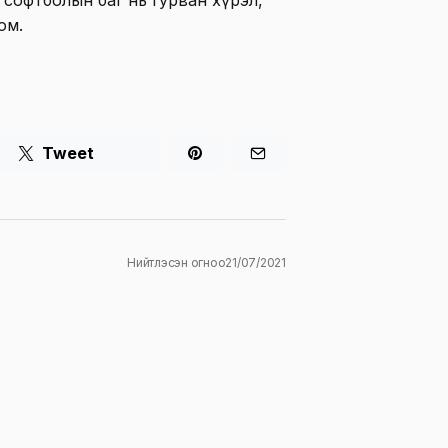
софтболын баг нь гурван хүрэл,
юм.
Tweet
Нийтлэсэн огноо
21/07/2021