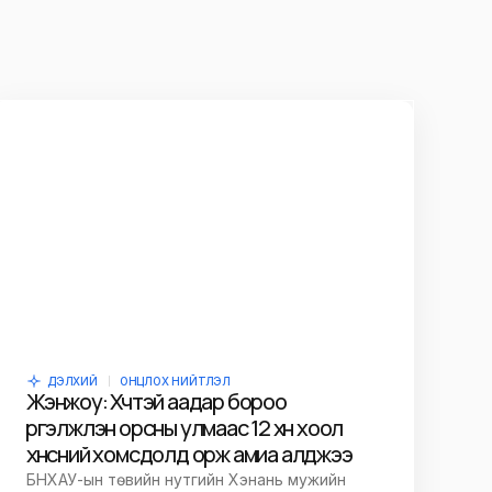
ДЭЛХИЙ
ОНЦЛОХ НИЙТЛЭЛ
Жэнжоу: Хүчтэй аадар бороо
үргэлжлэн орсны улмаас 12 хүн хоол
хүнсний хомсдолд орж амиа алджээ
БНХАУ-ын төвийн нутгийн Хэнань мужийн