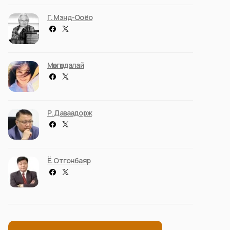
Г. Мэнд-Ооёо
Мөнгөндалай
Р. Даваадорж
Ё. Отгонбаяр