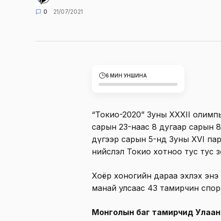
0
21/07/2021
6 МИН УНШИНА
“Токио-2020” Зуны XXXII олимп
сарын 23-наас 8 дугаар сарын 8-
дүгээр сарын 5-нд Зуны XVI п
нийслэл Токио хотноо тус тус з
Хоёр хоногийн дараа эхлэх эн
манай улсаас 43 тамирчин спор
Монголын баг тамирчид Улаан