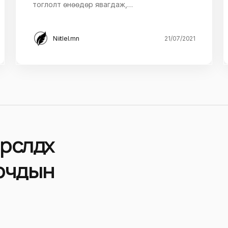
тоглолт өнөөдөр явагдаж,…
Niitlel.mn
21/07/2021
сөлдөх
рчдын