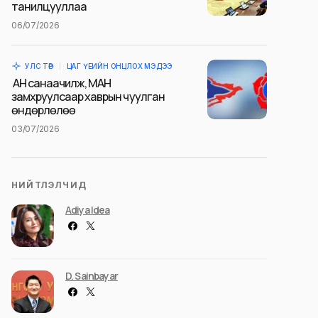
танилцууллаа
06/07/2026
УЛС ТӨР
ЦАГ ҮЕИЙН ОНЦЛОХ МЭДЭЭ
АН санаачилж, МАН
замхруулсаар хаврын чуулган
өндөрлөлөө
03/07/2026
НИЙТЛЭЛЧИД
Adiya Idea
D. Sainbayar