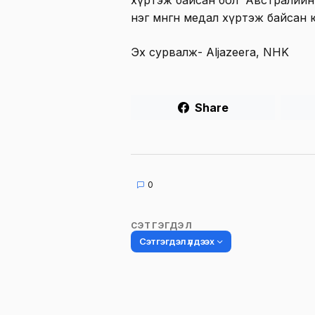
хүртэж байсан бол Австралийн 
нэг мөнгөн медал хүртэж байсан 
Эх сурвалж- Aljazeera, NHK
Share
0
СЭТГЭГДЭЛ
Сэтгэгдэл үлдээх