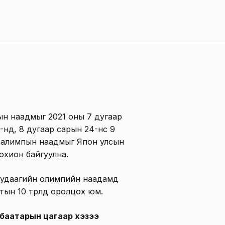
ын наадмыг 2021 оны 7 дугаар
нд, 8 дугаар сарын 24-нөөс 9
аралимпын наадмыг Япон улсын
охион байгуулна.
э удаагийн олимпийн наадамд
тын 10 төрөлд оролцох юм.
баатарын цагаар хэзээ