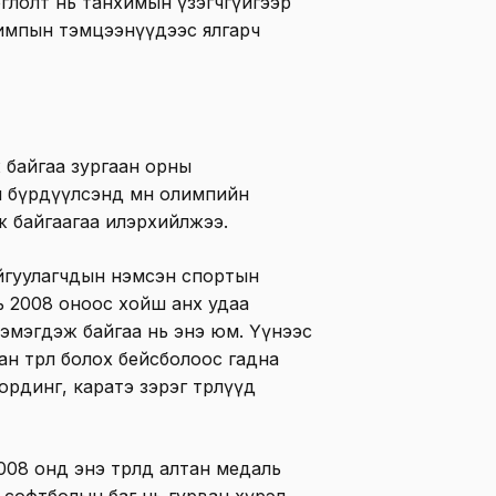
тоглолт нь танхимын үзэгчгүйгээр
лимпын тэмцээнүүдээс ялгарч
ж байгаа зургаан орны
 бүрдүүлсэнд мөн олимпийн
 байгаагаа илэрхийлжээ.
йгуулагчдын нэмсэн спортын
ь 2008 оноос хойш анх удаа
нэмэгдэж байгаа нь энэ юм. Үүнээс
н төрөл болох бейсболоос гадна
ординг, каратэ зэрэг төрлүүд
08 онд энэ төрөлд алтан медаль