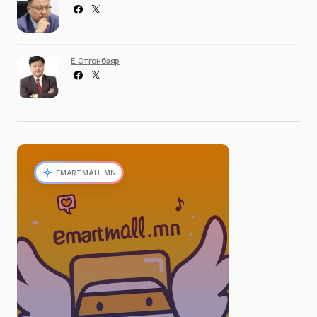
Ё. Отгонбаяр
EMARTMALL.MN