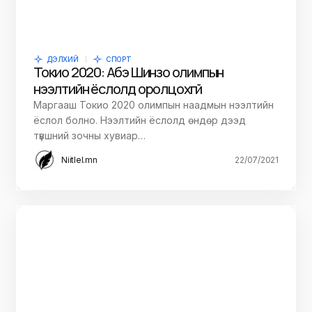
ДЭЛХИЙ
СПОРТ
Токио 2020: Абэ Шинзо олимпын
нээлтийн ёслолд оролцохгүй
Маргааш Токио 2020 олимпын наадмын нээлтийн
ёслол болно. Нээлтийн ёслолд өндөр дээд
түвшний зочны хувиар…
Niitlel.mn
22/07/2021