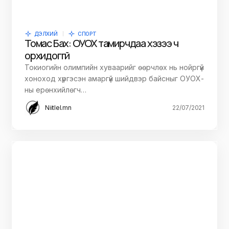
ДЭЛХИЙ
СПОРТ
Томас Бах: ОУОХ тамирчдаа хэзээ ч
орхидоггүй
Токиогийн олимпийн хуваарийг өөрчлөх нь нойргүй
хоноход хүргэсэн амаргүй шийдвэр байсныг ОУОХ-
ны ерөнхийлөгч…
Niitlel.mn
22/07/2021