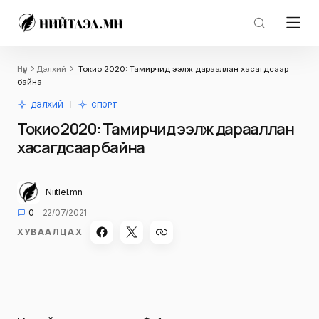
Нүүр
Дэлхий
Токио 2020: Тамирчид ээлж дарааллан хасагдсаар
байна
ДЭЛХИЙ
СПОРТ
Токио 2020: Тамирчид ээлж дарааллан
хасагдсаар байна
Niitlel.mn
0
22/07/2021
ХУВААЛЦАХ