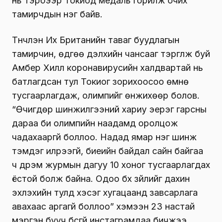
нь тэрбээр Токиод медаль горилж очих
тамирчдын нэг байв.
Түүнчлэн Их Британийн таваг буудлагын
тамирчин, өдгөө дэлхийн чансааг тэргүүлж буй
Амбер Хилл коронавирусийн халдвартай нь
батлагдсан тул Токиог зорихоосоо өмнө
тусгаарлагдаж, олимпийг өнжихөөр болов.
“Өчигдөр шинжилгээний хариу эерэг гарсны
дараа би олимпийн наадамд оролцож
чадахааргүй боллоо. Надад ямар нэг шинж
тэмдэг илрээгүй, биеийн байдал сайн байгаа
ч дүрэм журмын дагуу 10 хоног тусгаарлагдах
ёстой болж байна. Одоо бүх зүйлийг дахин
эхлэхийн тулд хэсэг хугацаанд завсарлага
авахаас аргагүй боллоо” хэмээн 23 настай
мэргэн бууч бүсгүй инстаграмдаа бичжээ.