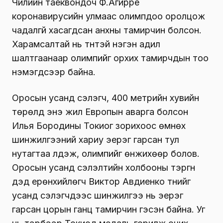
Чилийн таеквондоч Ф.Агирре
коронавирусийн улмаас олимпдоо оролцож
чадалгүй хасагдсан анхны тамирчин болсон.
Харамсалтай нь түүнтэй нэгэн адил
шалтгаанаар олимпийг орхих тамирчдын тоо
нэмэгдсээр байна.
Оросын усанд сэлэгч, 400 метрийн хувийн
төрөлд энэ жил Европын аварга болсон
Илья Бородины Токиог зорихоос өмнөх
шинжилгээний хариу эерэг гарсан тул
нутагтаа үлдэж, олимпийг өнжихөөр болов.
Оросын усанд сэлэлтийн холбооны тэргүүн
дэд ерөнхийлөгч Виктор Авдиенко түүнийг
усанд сэлэгчдээс шинжилгээ нь эерэг
гарсан цорын ганц тамирчин гэсэн байна. Уг