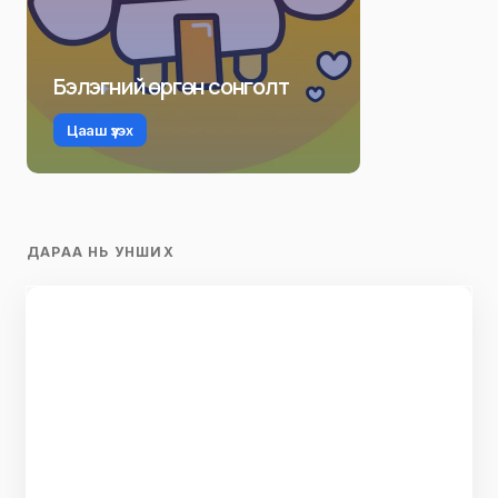
Бэлэгний өргөн сонголт
Цааш үзэх
ДАРАА НЬ УНШИХ