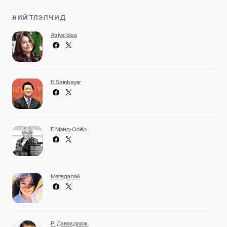
НИЙТЛЭЛЧИД
Adiya Idea
D. Sainbayar
Г. Мэнд-Ооёо
Мөнгөндалай
Р. Даваадорж