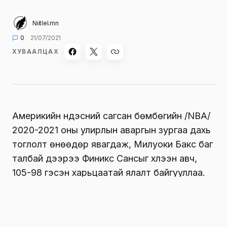
Niitlel.mn
0
21/07/2021
ХУВААЛЦАХ
Америкийн үндэсний сагсан бөмбөгийн /NBA/
2020-2021 оны улирлын аваргын зургаа дахь
тоглолт өнөөдөр явагдаж, Милуоки Бакс баг
талбай дээрээ Финикс Сансыг хүлээн авч,
105-98 гэсэн харьцаатай ялалт байгууллаа.
Милуоки Бакс 50 жилийн өмнө NBA-д
аваргалж байсан ийнхүү хагас зууны