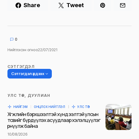
Share
Tweet
0
Нийтлэсэн огноо
22/07/2021
СЭТГЭГДЭЛ
Сэтгэгдэл үлдээх
УЛС ТӨР, ДУУЛИАН
Таны имэйл хаягийг нийтлэхгүй.
НИЙГЭМ
ОНЦЛОХ НИЙТЛЭЛ
УЛС ТӨР
Шаардлагатай талбаруудыг
*
гэж
Хөгжлийн бэрхшээлтэй хүнд ээлтэй улсын
тэмдэглэсэн
төсвийг бүрдүүлэх асуудлаар хэлэлцүүлэг
өрнүүлж байна
Name
*
10/08/2026