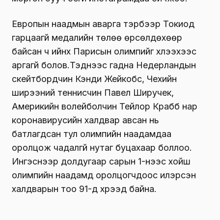
Европын наадмын аварга тэрбээр Токиод
гарцаагүй медалийн төлөө өрсөлдөхөөр
байсан ч ийнхүү Парисын олимпийг хүлээхээс
аргагүй болов.Тэднээс гадна Недерландын
скейтбордчин Кэнди Жейкобс, Чехийн
ширээний теннисчин Павел Ширучек,
Америкийн волейболчин Тейлор Крабб нар
коронавирусийн халдвар авсан нь
батлагдсан тул олимпийн наадамдаа
оролцож чадалгүй нутаг буцахаар боллоо.
Ингэснээр долдугаар сарын 1-нээс хойш
олимпийн наадамд оролцогчдоос илэрсэн
халдварын тоо 91-д хүрээд байна.