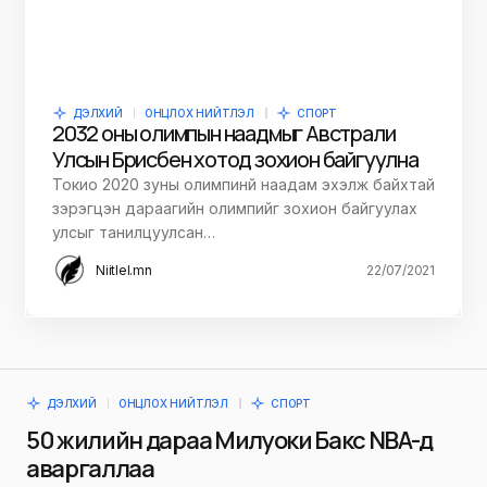
ДЭЛХИЙ
ОНЦЛОХ НИЙТЛЭЛ
СПОРТ
2032 оны олимпын наадмыг Австрали
Улсын Брисбен хотод зохион байгуулна
Токио 2020 зуны олимпинй наадам эхэлж байхтай
зэрэгцэн дараагийн олимпийг зохион байгуулах
улсыг танилцуулсан…
Niitlel.mn
22/07/2021
ДЭЛХИЙ
ОНЦЛОХ НИЙТЛЭЛ
СПОРТ
50 жилийн дараа Милуоки Бакс NBA-д
аваргаллаа