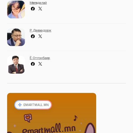
Мөнгөндалай
Р. Даваадорж
Ё. Отгонбаяр
EMARTMALL.MN