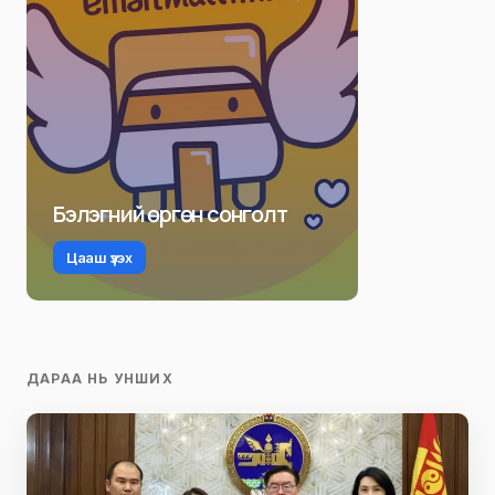
Бэлэгний өргөн сонголт
Цааш үзэх
ДАРАА НЬ УНШИХ