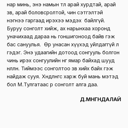
нар минь, энэ намын төлөө арай хурдтай, арай
зөв, арай боловсролтой, чин сэтгэлтэй
нэгнээ гаргаад ирэхээ мэдэх байлгүй.
Буруу сонголт хийж, ах нарынхаа хоронд
уначихаад дараа нь гоншигоноод байв гэж
бас сануулья. Өөрөө унасан хүүхэд уйлдаггүй л
гэдэг. Энэ удаагийн дотоод сонгууль болгон
чинь ирэх сонгуулийн өнгө ямар байхад шууд
нөлөөлнө. Тиймээс сонголтоо зөв хийх байх гэж
найдаж сууя. Хөндлөнгөөс харж буй мань мэтэд
бол М.Тулгатаас өөр сонголт алга даа.
Д.МӨНГӨНДАЛАЙ