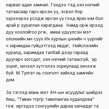
харвал адил замнал. Гэхдээ тэд хэн нэгний
татаасаар гарч ирсэн үү, эсвэл бор
зүрхээрээ өрсөлдөж ирсэн үү гээд ярих юм бол
арай өөр зураглал харагдана. Намд орж ирээд
дуу хоолойгоо өргөж, амаа үдүүлсэн мэт
олонхийн өмнө суух Их хурлын цөөнхийн ч үүргийг
ч заримдаа гүйцэтгээд явдаг, Нийслэлийн
хуралд, заримдаа талбай дээр гараад
дуугарч зогсдог, хэн нэгний татаасгүй, эр
зориг, хичээл зүтгэлээ зориулаад хичээж
буй М.Тулгат нь сонголт хийхэд хамгийн
дөхөм.
За тэгээд мань мэт АН-ын асуудлыг шийдэх
биш, “Таван төгрөгөөр тавилангаа худалдлаа”
гэж иргэдээ сонгуулийн дараа загнадаг та