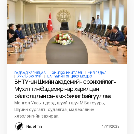
ГАДААД ХАРИЛЦАА
ОНЦЛОХ НИЙТЛЭЛ
ҮЙЛ ЯВДАЛ
ХУУЛЬ ЭРХ ЗҮЙ
ЦАГ ҮЕИЙН ОНЦЛОХ МЭДЭЭ
БНТУ-ын Шүүхийн академийн ерөнхийлөгч
Мухиттин Өздемир нар харилцан
ойлголцлын санамж бичиг байгууллаа
Монгол Улсын дээд шүүхийн шүүгч М.Батсуурь,
Шүүхийн сургалт, судалгаа, мэдээллийн
хүрээлэнгийн захирал…
Niitlel.mn
17/11/2023