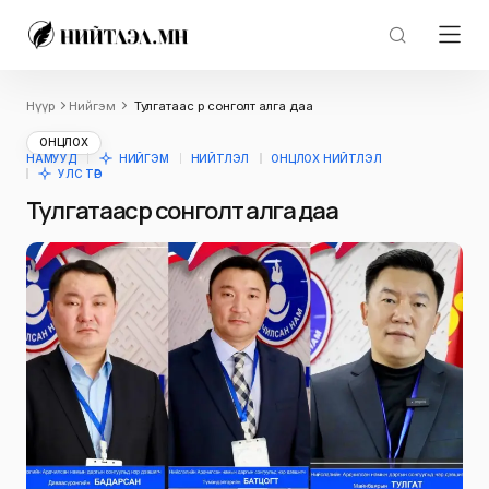
Нүүр
Нийгэм
Тулгатаас өөр сонголт алга даа
ОНЦЛОХ
НАМУУД
НИЙГЭМ
НИЙТЛЭЛ
ОНЦЛОХ НИЙТЛЭЛ
УЛС ТӨР
Тулгатаас өөр сонголт алга даа