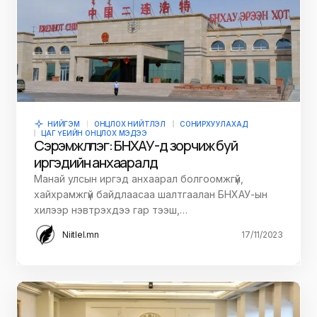
НИЙГЭМ
ОНЦЛОХ НИЙТЛЭЛ
СОНИРХУУЛАХАД
ЦАГ ҮЕИЙН ОНЦЛОХ МЭДЭЭ
Сэрэмжлүүлэг: БНХАУ-д зорчиж буй
иргэдийн анхааралд
Манай улсын иргэд анхаарал болгоомжгүй,
хайхрамжгүй байдлаасаа шалтгаалан БНХАУ-ын
хилээр нэвтрэхдээ гар тээш,…
Niitlel.mn
17/11/2023