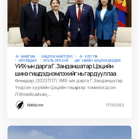
НИЙГЭМ
ОНЦЛОХ НИЙТЛЭЛ
УЛС ТӨР
ҮЙЛ ЯВДАЛ
ХУУЛЬ ЭРХ ЗҮЙ
ЦАГ ҮЕИЙН ОНЦЛОХ МЭДЭЭ
УИХ-ын дарга Г.Занданшатар Цэцийн
шинэ гишүүдэд үнэмлэхийг нь гардууллаа
Өнөөдөр /2023.11.17/ УИХ-ын дарга Г.Занданшатар
Үндсэн хуулийн Цэцийн гишүүнээр томилогдсон
Л.Өлзийсайхан,…
Niitlel.mn
17/11/2023