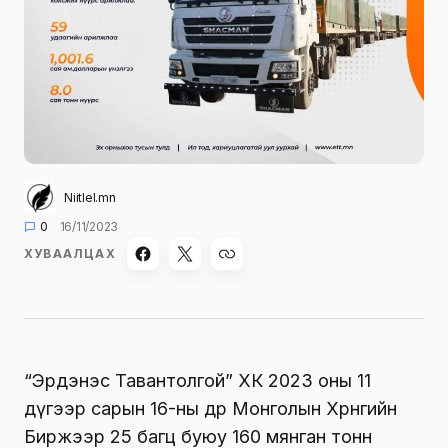
Niitlel.mn
0
16/11/2023
ХУВААЛЦАХ
“Эрдэнэс Тавантолгой” ХК 2023 оны 11
дүгээр сарын 16-ны өдөр Монголын Хөрөнгийн
Биржээр 25 багц буюу 160 мянган тонн