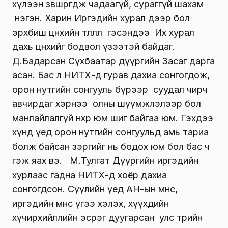
хүлээн зөвшөөрөгдөж чадаагүй, сураггүй шахам
нэгэн. Харин Иргэдийн хурал дээр бол
эрхбиш цөөнхийн төлөөлөл гэсэндээ Их хурал
дахь цөөнхийг бодвол үзээтэй байдаг.
Д.Бадарсан Сүхбаатар дүүргийн Засаг дарга
асан. Бас л НИТХ-д гурав дахиа сонгогдож,
орон нутгийн сонгууль бүрээр суудал чирч
авчирдаг хэрнээ олны шүүмжлэлээр бол
манлайлалгүй нөхөр юм шиг байгаа юм. Гэхдээ
хүнд үед орон нутгийн сонгуульд амь тариа
болж байсан зэргийг нь бодох юм бол бас ч
гэж яах вэ. М.Тулгат Дүүргийн иргэдийн
хурлаас гадна НИТХ-д хоёр дахиа
сонгогдсон. Сүүлийн үед АН-ын өмнөөс,
иргэдийн өмнөөс үгээ хэлэх, хүүхдийн
хүчирхийллийн эсрэг дуугарсан улс төрийн