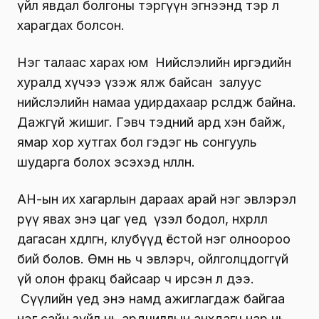
үйл явдал болгоны тэргүүн эгнээнд тэр л
харагдах болсон.
Нэг талаас харах юм Нийслэлийн иргэдийн
хуралд хүчээ үзэж ялж байсан залуус
нийслэлийн намаа удирдахаар өрсөлдөж байна.
Дажгүй жишиг. Гэвч тэдний ард хэн байж,
ямар хор хутгах бол гэдэг нь сонгууль
шударга болох эсэхэд нөлөөлнө.
АН-ын их хагарлын дараах арай нэг эвлэрэл
рүү явах энэ цаг үед үзэл бодол, нөхөрлөлөө
дагасан хөдөлгөөн, клубүүд ёстой нэг олноороо
бий болов. Өмнө нь ч эвлэрч, ойлголцдоггүй
үй олон фракц байсаар ч ирсэн л дээ.
Сүүлийн үед энэ намд ажиглагдаж байгаа
нэг сайн зүйл нь ардчиллын анхдагч нар нь