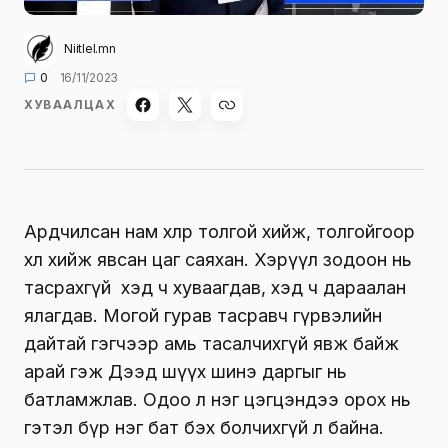
Niitlel.mn
0
16/11/2023
ХУВААЛЦАХ
Ардчилсан нам хөлөөрөө толгой хийж, толгойгоорөө
хөл хийж явсан цаг саяхан. Хэрүүл зодоон нь
тасрахгүй хэд ч хуваагдав, хэд ч дараалан
ялагдав. Могой гурав тасравч гүрвэлийн
дайтай гэгчээр амь тасалчихгүй явж байж
арай гэж Дээд шүүх шинэ даргыг нь
батламжлав. Одоо л нэг цэгцэндээ орох нь
гэтэл бүр нэг бат бэх болчихгүй л байна.