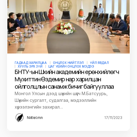
ГАДААД ХАРИЛЦАА
ОНЦЛОХ НИЙТЛЭЛ
ҮЙЛ ЯВДАЛ
ХУУЛЬ ЭРХ ЗҮЙ
ЦАГ ҮЕИЙН ОНЦЛОХ МЭДЭЭ
БНТУ-ын Шүүхийн академийн ерөнхийлөгч
Мухиттин Өздемир нар харилцан
ойлголцлын санамж бичиг байгууллаа
Монгол Улсын дээд шүүхийн шүүгч М.Батсуурь,
Шүүхийн сургалт, судалгаа, мэдээллийн
хүрээлэнгийн захирал…
Niitlel.mn
17/11/2023