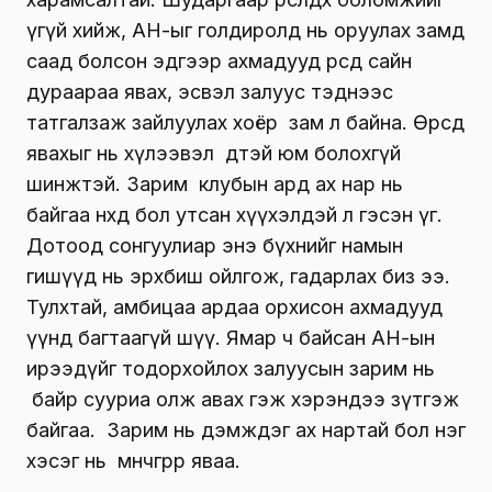
үгүй хийж, АН-ыг голдиролд нь оруулах замд
саад болсон эдгээр ахмадууд өөрсдөө сайн
дураараа явах, эсвэл залуус тэднээс
татгалзаж зайлуулах хоёр зам л байна. Өөрсдөө
явахыг нь хүлээвэл өөдтэй юм болохгүй
шинжтэй. Зарим клубын ард ах нар нь
байгаа нөхөд бол утсан хүүхэлдэй л гэсэн үг.
Дотоод сонгуулиар энэ бүхнийг намын
гишүүд нь эрхбиш ойлгож, гадарлах биз ээ.
Тулхтай, амбицаа ардаа орхисон ахмадууд
үүнд багтаагүй шүү. Ямар ч байсан АН-ын
ирээдүйг тодорхойлох залуусын зарим нь
байр сууриа олж авах гэж хэрэндээ зүтгэж
байгаа. Зарим нь дэмждэг ах нартай бол нэг
хэсэг нь мөнчгөрөөрөө яваа.