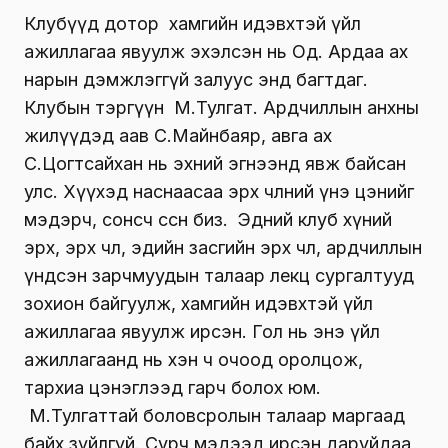
Клубүүд дотор хамгийн идэвхтэй үйл
ажиллагаа явуулж эхэлсэн нь Oд. Ардаа ах
нарын дэмжлэггүй залуус энд багтдаг.
Клубын тэргүүн М.Тулгат. Ардчиллын анхны
жилүүдэд аав С.Майнбаяр, авга ах
С.Цогтсайхан нь эхний эгнээнд явж байсан
улс. Хүүхэд наснаасаа эрх чөлөөний үнэ цэнийг
мэдэрч, сонсч өссөн биз. Эдний клуб хүний
эрх, эрх чөлөө, эдийн засгийн эрх чөлөө, ардчиллын
үндсэн зарчмуудын талаар лекц сургалтууд
зохион байгуулж, хамгийн идэвхтэй үйл
ажиллагаа явуулж ирсэн. Гол нь энэ үйл
ажиллагаанд нь хэн ч очоод оролцож,
тархиа цэнэглээд гарч болох юм.
М.Тулгаттай боловсролын талаар маргаад
байх зүйлгүй. Сурч мэдээд ирсэн даруйдаа