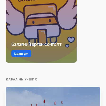
Бэлэгний өргөн сонголт
Цааш үзэх
ДАРАА НЬ УНШИХ