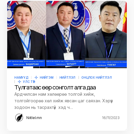
НАМУУД
НИЙГЭМ
НИЙТЛЭЛ
ОНЦЛОХ НИЙТЛЭЛ
УЛС ТӨР
Тулгатаас өөр сонголт алга даа
Ардчилсан нам хөлөөрөө толгой хийж,
толгойгоорөө хөл хийж явсан цаг саяхан. Хэрүүл
зодоон нь тасрахгүй хэд ч…
Niitlel.mn
16/11/2023