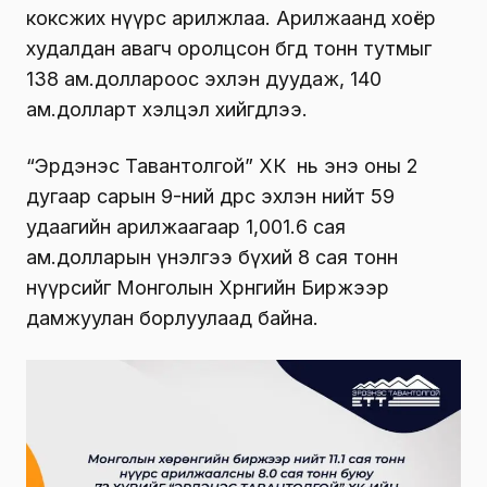
коксжих нүүрс арилжлаа. Арилжаанд хоёр
худалдан авагч оролцсон бөгөөд тонн тутмыг
138 ам.доллароос эхлэн дуудаж, 140
ам.долларт хэлцэл хийгдлээ.
“Эрдэнэс Тавантолгой” ХК нь энэ оны 2
дугаар сарын 9-ний өдрөөс эхлэн нийт 59
удаагийн арилжаагаар 1,001.6 сая
ам.долларын үнэлгээ бүхий 8 сая тонн
нүүрсийг Монголын Хөрөнгийн Биржээр
дамжуулан борлуулаад байна.