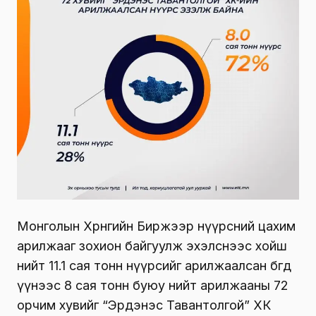
Монголын Хөрөнгийн Биржээр нүүрсний цахим
арилжааг зохион байгуулж эхэлснээс хойш
нийт 11.1 сая тонн нүүрсийг арилжаалсан бөгөөд
үүнээс 8 сая тонн буюу нийт арилжааны 72
орчим хувийг “Эрдэнэс Тавантолгой” ХК