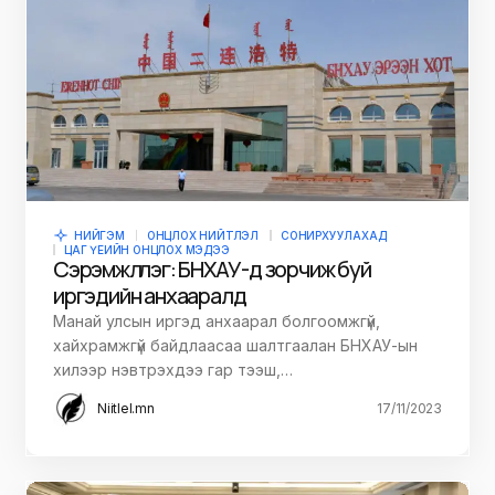
НИЙГЭМ
ОНЦЛОХ НИЙТЛЭЛ
СОНИРХУУЛАХАД
ЦАГ ҮЕИЙН ОНЦЛОХ МЭДЭЭ
Сэрэмжлүүлэг: БНХАУ-д зорчиж буй
иргэдийн анхааралд
Манай улсын иргэд анхаарал болгоомжгүй,
хайхрамжгүй байдлаасаа шалтгаалан БНХАУ-ын
хилээр нэвтрэхдээ гар тээш,…
Niitlel.mn
17/11/2023