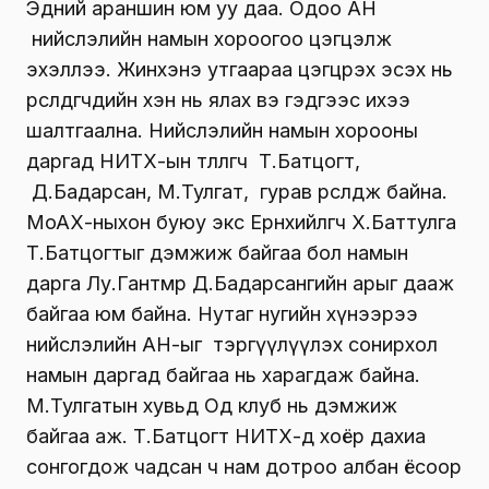
Эдний араншин юм уу даа. Одоо АН
нийслэлийн намын хороогоо цэгцэлж
эхэллээ. Жинхэнэ утгаараа цэгцрэх эсэх нь
өрсөлдөгчдийн хэн нь ялах вэ гэдгээс ихээ
шалтгаална. Нийслэлийн намын хорооны
даргад НИТХ-ын төлөөлөгч Т.Батцогт,
Д.Бадарсан, М.Тулгат, гурав өрсөлдөж байна.
МоАХ-ныхон буюу экс Ерөнхийлөгч Х.Баттулга
Т.Батцогтыг дэмжиж байгаа бол намын
дарга Лу.Гантөмөр Д.Бадарсангийн арыг дааж
байгаа юм байна. Нутаг нугийн хүнээрээ
нийслэлийн АН-ыг тэргүүлүүлэх сонирхол
намын даргад байгаа нь харагдаж байна.
М.Тулгатын хувьд Од клуб нь дэмжиж
байгаа аж. Т.Батцогт НИТХ-д хоёр дахиа
сонгогдож чадсан ч нам дотроо албан ёсоор