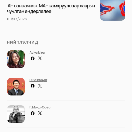
Илгээх
АН санаачилж, МАН замхруулсаар хаврын
чуулган өндөрлөлөө
03/07/2026
НИЙТЛЭЛЧИД
Adiya Idea
D. Sainbayar
Г. Мэнд-Ооёо