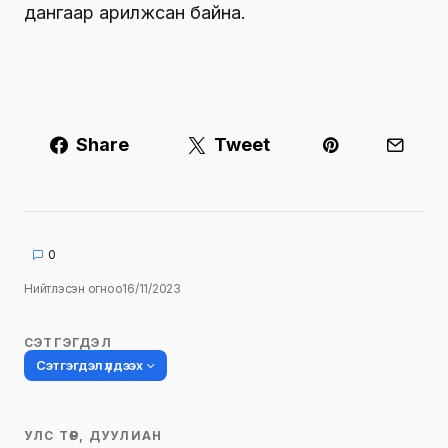
дангаар арилжсан байна.
Share
Tweet
0
Нийтлэсэн огноо
16/11/2023
СЭТГЭГДЭЛ
Сэтгэгдэл үлдээх
УЛС ТӨР, ДУУЛИАН