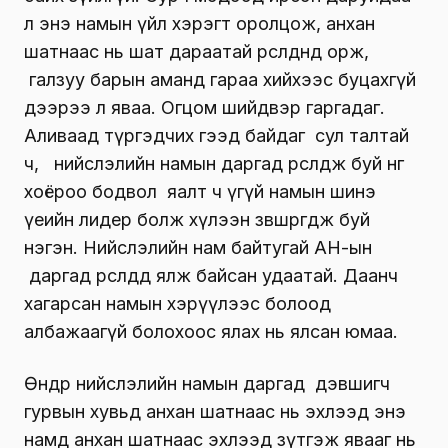
л энэ намын үйл хэрэгт оролцож, анхан
шатнаас нь шат дараатай өрсөлдөөнд орж,
галзуу барын аманд гараа хийхээс буцахгүй
дээрээ л яваа. Огцом шийдвэр гаргадаг.
Аливаад түргэдчих гээд байдаг сул талтай
ч, нийслэлийн намын даргад өрсөлдөж буй нөгөө
хоёроо бодвол яалт ч үгүй намын шинэ
үеийн лидер болж хүлээн зөвшөөрөгдөж буй
нэгэн. Нийслэлийн нам байтугай АН-ын
даргад өрсөлдөөд ялж байсан удаатай. Даанч
хагарсан намын хэрүүлээс болоод
албажаагүй болохоос ялах нь ялсан юмаа.
Өнөөдөр нийслэлийн намын даргад дэвшигч
гурвын хувьд анхан шатнаас нь эхлээд энэ
намд анхан шатнаас эхлээд зүтгэж явааг нь