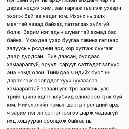
дараа үедээ жим, зам гаргаж өгье гэж ухаарч
эхэлж байгаа явдал юм. Ихэнх нь зөвлөх
маягтай яваад байхад татгалзах зүйлгүй
болж. Зарим нэг адын шуналтай ахмад бас
байна. Үхэхдээ үхэр буугаа тавина гэгчээр
залуусын өрсөлдөөний ард хор хутгаж суугааг
дээр дурдсан. Бие даасан, бусдаас
хамааралгүй, эрүүл саруул сэтгэдэг залуус
энэ намд олон. Тиймдээ ч өндийх бүрт нь
дарах гэж оролддог хуучцуулаасаа
хамааралтай заваан улс төрөөс залхаж, улс
төрийн шинэ хөдөлгөөн клубүүд олноороо төрж буй
юм. Нийслэлийн намын даргын өрсөлдөөний ард
ч зарим нэг өлөн сэтгэлгээгээ дарж чадаагүй
нөхөд хошууран оролцож байгаа нь
харамсалтай. Шударгаар өрсөлдөх боломжийг