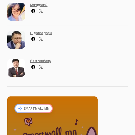
Мөнгөндалай
Р. Даваадорж
Ё. Отгонбаяр
EMARTMALL.MN