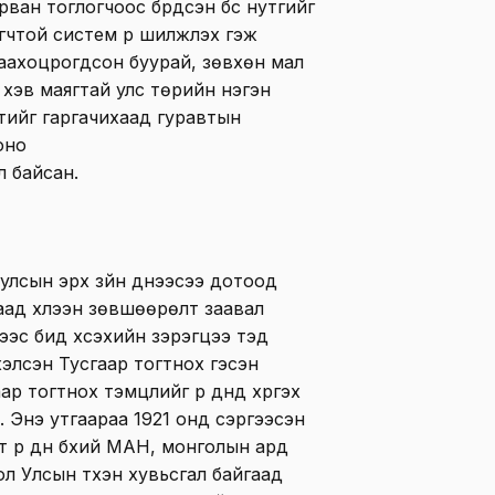
ван тоглогчоос бүрдсэн бүс нутгийг
гчтой систем рүү шилжүүлэх гэж
саахоцрогдсон буурай, зөвхөн мал
хэв маягтай улс төрийн нэгэн
тийг гаргачихаад гуравтын
оно
 л байсан.
улсын эрх зүйн үүднээсээ дотоод
аад хүлээн зөвшөөрөлт заавал
эс бид хүсэхийн зэрэгцээ тэд
хэлсэн Тусгаар тогтнох гэсэн
ар тогтнох тэмцлийг үр дүнд хүргэх
. Энэ утгаараа 1921 онд сэргээсэн
 үр дүн бүхий МАН, монголын ард
л Улсын түүхэн хувьсгал байгаад