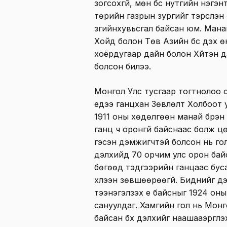
зогсохгүй, мөн бүс нутгийн нэгэ
төрийн газрын зургийг тэрслэн
зүгийнхувьсгал байсан юм. Манай
Хойд болон Төв Азийн бүс дэх ө
хоёрдугаар дайн болон Хүйтэн да
болсон билээ.
Монгол Улс тусгаар тогтнолоо 
үедээ ганцхан Зөвлөлт Холбоот 
1911 оны хөдөлгөөн манай бүрэ
ганц ч оронгүй байснаас болж ц
гэсэн дэмжигчтэй болсон нь гол
дэлхийд 70 орчим улс орон бай
бөгөөд тэдгээрийн ганцаас буса
хүлээн зөвшөөрөөгүй. Биднийг д
тээнэгэлзэх үе байсныг 1924 он
сануулдаг. Хамгийн гол нь Мон
байсан бүх дэлхийг наашааэргүүл