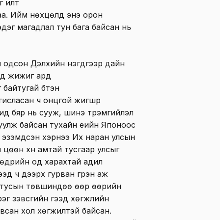
г илт
аа. Ийм нөхцөлд энэ орон
эдэг магадлал тун бага байсан нь
вч одсон Дэлхийн нэгдүгээр дайн
үед жижиг ард
байтугай бүтэн
гисласан ч онцгой жигшүүр
 ид бяр нь сууж, шинэ түрэмгийлэл
айхуулж байсан тухайн үеийн Японоос
 эзэмдсэн хэрнээ Их наран улсын
 цөөн хүн амтай тусгаар улсыг
 өдрийн од харахтай адил
гээд ч дээрх гурван гүрэн аж
 тусын төвшиндөө өөр өөрийн
эрэг зэвсгийн гээд хөгжлийн
давсан хол хөгжилтэй байсан.