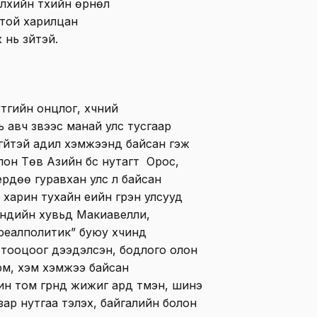
лхийн түүхийн өрнөл
отой харилцан
нь зүйтэй.
утгийн онцлог, хүчний
авч үзвээс манай улс тусгаар
гүйтэй адил хэмжээнд байсан гэж
олон Төв Азийн бүс нутагт Орос,
ердөө гуравхан улс л байсан
 харин тухайн үеийн гүрэн улсууд
рнүүдийн хувьд Макиавелли,
еалполитик” буюу хүчинд
 тооцоог дээдэлсэн, бодлого олон
рм, хэм хэмжээ байсан
 том гүрнүүд жижиг ард түмэн, шинэ
зар нутгаа тэлэх, байгалийн болон