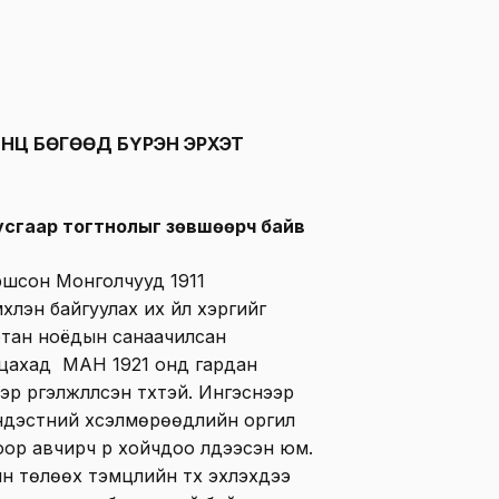
( ОНЦ БӨГӨӨД БҮРЭН ЭРХЭТ
тусгаар тогтнолыг зөвшөөрч байв
оршсон Монголчууд 1911
хлэн байгуулах их үйл хэргийг
уртан ноёдын санаачилсан
ацахад МАН 1921 онд гардан
 үргэлжлүүлсэн түүхтэй. Ингэснээр
үндэстний хүсэлмөрөөдлийн оргил
ор авчирч үр хойчдоо үлдээсэн юм.
 төлөөх тэмцлийн түүх эхлэхдээ