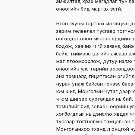
амжилтад хүрэх магадлал тун ба
өнөөгийн бид мартах ёсгүй.
Бүтэн зууны тэртээх үйл явцын 
зарим төлөөлөл тусгаар тогтнол
өнгөрдөг олон мянган ердийн 
бодож, хаачих ч үгүй хаяанд байж
байх, тиймээс цагийн аясаар ал
мэт үлтоомсорлож, дутуу үнэлэх
өнөөгийн улс төрийн өрсөлдөө
энэ тэмцэлд гүйцэтгэсэн үүргийг б
нуран унаж байсан гүрнээс бара
юм шиг, Монголын нутаг дээр х
ч юм шигээр сурталдах нь бий.
тэмцлийг бид зөвхөн өөрийн у
холбогдлыг нь дэнслэх явдал ч
тусгаар тогтнолын тэмцэлнэн тэ
Монголынхоо түүхэнд л онцгой ч