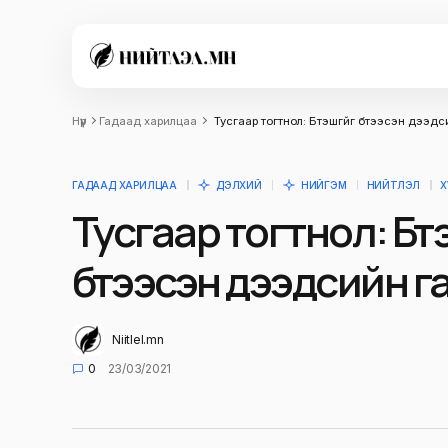
Нүүр
Гадаад харилцаа
Тусгаар тогтнол: Бүтэшгүйг бүтээсэн дээд
ГАДААД ХАРИЛЦАА
ДЭЛХИЙ
НИЙГЭМ
НИЙТЛЭЛ
Х
Тусгаар тогтнол: Бүт
бүтээсэн дээдсийн г
Niitlel.mn
0
23/03/2021