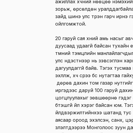
ажиллах хүчний нөөцөө нэмэхий
зорьж, өрсөлдөн уралддагбайл
зайд шинэ улс түрэн гарч ирнэ г
ойлгомжтой.
20 гаруй сая хүний амь насыг а
дуусаад удаагүй байсан тухайн 
түмний тэмцлийн манлайлагчдыг 
улс үндэстнээр нь зэвсэглэн хар
дагуулдаггүй байв. Тэгэх тусмаа
эхлүүлж, хүч сүрээ бүс нутагтаа г
дөрөв дахин том газар нутгийг
иргэдээс даруй 100 гаруй дахин
цогцлуулахыг зөвшөөрнө гэдэг
бүтэшгүй үйл хэрэг байсан юм. Тэ
үйлдвэржилтийнхээ шатанд тус
аясаар ороод эхэлсэн, санхүү, ц
үзүүлэлтүүдээрээ Монголоос зуун 