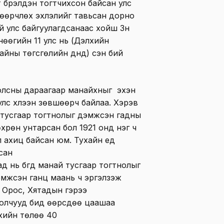
нт бүрэлдэн тогтчихсон байсан улс
 өөрчлөх эхлэлийг тавьсан дорно
 улс байгуулагдсанаас хойш Зүүн
нөөгийн 11 улс нь (Дэлхийн
йны төгсгөлийн дүнд) үүсэн бий
олсны дараагаар манайхныг эхэн
улс хүлээн зөвшөөрч байлаа. Хэрэв
н тусгаар тогтнолыг дэмжсэн гадны
өхрөн унтарсан бол 1921 онд нэг ч
 ахиц байсан юм. Тухайн үед
сан
д нь бүгд манай тусгаар тогтнолыг
эмжсэн ганц маань ч эргэлзэж
ы Орос, Хятадын гэрээ
голчууд бид өөрсдөө цаашаа
эхийн төлөө 40