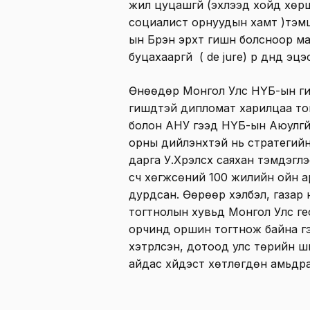
жил цуцашгүй (эхлээд хойд хөр
социалист орнуудын хамт )тэм
ын Бүрэн эрхт гишүүн болсноор м
буцахааргүй ( de jure) үр дүнд эц
Өнөөдөр Монгол Улс НҮБ-ын гишү
гишүүдтэй дипломат харилцаа т
болон АНУ гээд НҮБ-ын Аюулгүй
орны дийлэнхтэй нь стратегийн
дарга У.Хүрэлсүх саяхан тэмдэг
үүсч хөгжсөний 100 жилийн ойн а
дурдсан. Өөрөөр хэлбэл, газар н
тогтнолын хувьд Монгол Улс ге
орчинд оршин тогтнож байна гэс
хэтрүүлсэн, дотоод улс төрийн 
айдас хүйдэст хөтлөгдөн амьдр