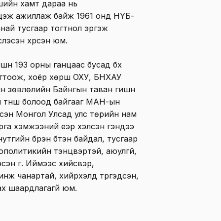
шийн хамт дараа нь
цэж ажиллаж байж 1961 онд НҮБ-
анай тусгаар тогтнол эргэж
эслэсэн хүрсэн юм.
үн 193 орны ганцаас бусад бүх
огтоож, хоёр хөрш ОХУ, БНХАУ
н зөвлөлийн Байнгын таван гишүүн
 түнш болоод байгааг МАН-ын
лэсэн Монгол Улсад улс төрийн нам
рга хэмжээний үеэр хэлсэн үгэндээ
утгийн бүрэн бүтэн байдал, тусгаар
ополитикийн тэнцвэртэй, аюулгүй,
эн үг. Иймээс хийсвэр,
шинж чанартай, хийрхэлд түргэдсэн,
ах шаардлагагүй юм.