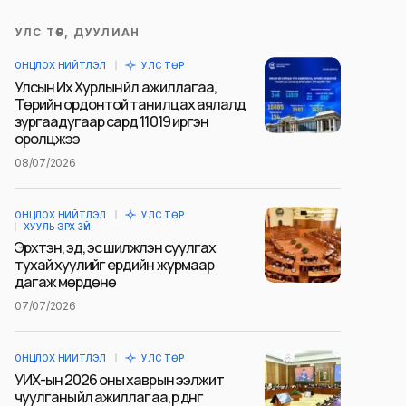
УЛС ТӨР, ДУУЛИАН
ОНЦЛОХ НИЙТЛЭЛ
УЛС ТӨР
Улсын Их Хурлын үйл ажиллагаа,
Төрийн ордонтой танилцах аялалд
зургаадугаар сард 11019 иргэн
оролцжээ
08/07/2026
ОНЦЛОХ НИЙТЛЭЛ
УЛС ТӨР
ХУУЛЬ ЭРХ ЗҮЙ
Эрхтэн, эд, эс шилжүүлэн суулгах
тухай хуулийг ердийн журмаар
дагаж мөрдөнө
07/07/2026
ОНЦЛОХ НИЙТЛЭЛ
УЛС ТӨР
УИХ-ын 2026 оны хаврын ээлжит
чуулганы үйл ажиллагаа, үр дүнг