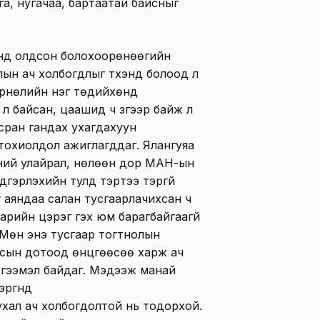
га, нугачаа, бартаатай байсныг
дүнд олдсон болохоорөнөөгийн
ын ач холбогдлыг түүхэнд болоод л
өрнөлийн нэг төдийхөнд
 л байсан, цаашид ч зүгээр байж л
сран гандах ухагдахуун
 тохиолдол ажиглагддаг. Ялангуяа
ний улайрал, нөлөөн дор МАН-ын
үдгэрүүлэхийн тулд тэртээ тэргүй
г аяндаа салан тусгаарлачихсан ч
арийн цэрэг гэх юм барагбайгаагүй
 Мөн энэ тусгаар тогтнолын
лсын дотоод өнцгөөсөө харж ач
түгээмэл байдаг. Мэдээж манай
ргүүнд
ухал ач холбогдолтой нь тодорхой.