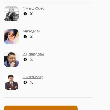
Г. Мэнд-Ооёо
Мөнгөндалай
Р. Даваадорж
Ё. Отгонбаяр