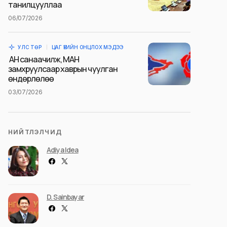
танилцууллаа
06/07/2026
УЛС ТӨР
ЦАГ ҮЕИЙН ОНЦЛОХ МЭДЭЭ
АН санаачилж, МАН
замхруулсаар хаврын чуулган
өндөрлөлөө
03/07/2026
НИЙТЛЭЛЧИД
Adiya Idea
D. Sainbayar