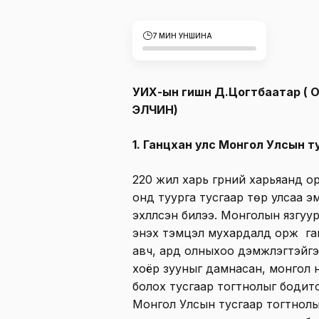
7 МИН УНШИНА
УИХ-ын гишүүн Д.Цогтбаатар 
ЭЛЧИН)
1. Ганцхан улс Монгол Улсын 
220 жил харь гүрний харьяанд 
онд туурга тусгаар төр улсаа эм
эхлүүлсэн билээ. Монголын язгу
энэхүү тэмцэл мухардалд орж г
авч, ард олныхоо дэмжлэгтэйгээр
хоёр зууныг дамнасан, монгол 
болох тусгаар тогтнолыг бодито
Монгол Улсын тусгаар тогтнолын