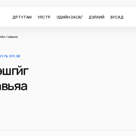
ӨДӨР ТУТАМ
УЛС ТӨР
ЭДИЙН ЗАСАГ
ДЭЛХИЙ
БУСАД
сийн гавьяа
УУЛЬ ЭРХ ЗҮЙ
эшгүйг
авьяа