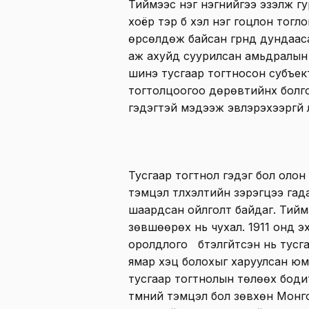
Тиймээс нэг нэгнийгээ эзэлж гур
хоёр тэр бүү хэл нэг гоцлон тогло
өрсөлдөж байсан гүрнүүд дундаа
аж ахуйд суурилсан амьдралын 
шинэ тусгаар тогтносон субъек
тогтолцоогоо дөрөвтийнх болг
гэдэгтэй мэдээж эвлэрэхээргүй
Тусгаар тогтнол гэдэг бол олон 
тэмцэл түлхэлтийн зэрэгцээ гад
шаардсан ойлголт байдаг. Тиймэ
зөвшөөрөх нь чухал. 1911 онд э
оролдлого бүтэлгүйтсэн нь тусга
ямар хэцүү болохыг харуулсан юм
тусгаар тогтнолын төлөөх бодит
түмний тэмцэл бол зөвхөн Монго