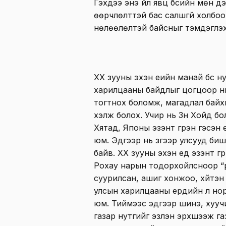
Гэхдээ энэ үйл явц бүсийн мөн дэ
өөрчлөлттэй бас салшгүй холбо
нөлөөлөлтэй байсныг тэмдэглэх 
ХХ зууны эхэн үеийн манай бүс н
харилцааны байдлыг цогцоор нь 
тогтнох боломж, магадлал байх
хэлж болох. Учир нь Зүүн Хойд б
Хятад, Японы эзэнт гүрэн гэсэн 
юм. Эдгээр нь зүгээр улсууд биш
байв. ХХ зууны эхэн үед эзэнт гү
Рохау нарын тодорхойлсноор “р
суурилсан, ашиг хонжоо, хүйтэн
улсын харилцааны ердийн л но
юм. Тиймээс эдгээр шинэ, хуучин
газар нутгийг эзлэн эрхшээж га