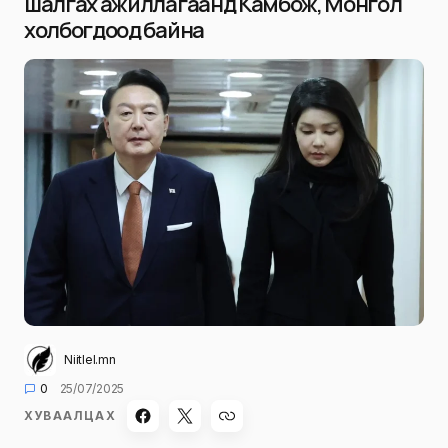
шалгах ажиллагаанд Камбож, Монгол
холбогдоод байна
Niitlel.mn
0
25/07/2025
ХУВААЛЦАХ