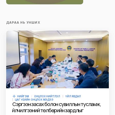
ДАРАА НЬ УНШИХ
НИЙГЭМ
ОНЦЛОХ НИЙТЛЭЛ
ҮЙЛ ЯВДАЛ
ЦАГ ҮЕИЙН ОНЦЛОХ МЭДЭЭ
Сэргээн засах болон сувиллын тусламж,
үйлчилгээний төлбөрийн зардлыг