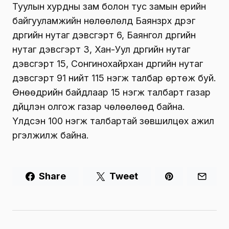
Туулын хурдны зам болон тус замын үерийн
байгууламжийн нөлөөлөлд Баянзүрх дүүрэг
дүүргийн нутаг дэвсгэрт 6, Баянгол дүүргийн
нутаг дэвсгэрт 3,
Хан-Уул
дүүргийн нутаг
дэвсгэрт 15, Сонгинохайрхан дүүргийн нутаг
дэвсгэрт 91 нийт 115 нэгж талбар өртөж буй.
Өнөөдрийн байдлаар 15 нэгж талбарт газар
дүйцүүлэн олгож газар чөлөөлөөд байна.
Үлдсэн 100 нэгж талбартай зөвшилцөх ажил
үргэлжилж байна.
Share
Tweet