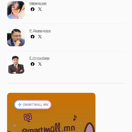
Мөнгөндалай
Р. Даваадорж
Ё. Отгонбаяр
EMARTMALL.MN