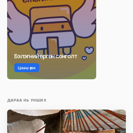
Бэлэгний өргөн сонголт
Цааш үзэх
ДАРАА НЬ УНШИХ