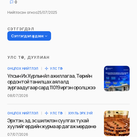
0
Нийтлэсэн огноо
25/07/2025
СЭТГЭГДЭЛ
Сэтгэгдэл үлдээх
УЛС ТӨР, ДУУЛИАН
Таны имэйл хаягийг нийтлэхгүй.
ОНЦЛОХ НИЙТЛЭЛ
УЛС ТӨР
Шаардлагатай талбаруудыг
*
гэж
Улсын Их Хурлын үйл ажиллагаа, Төрийн
тэмдэглэсэн
ордонтой танилцах аялалд
зургаадугаар сард 11019 иргэн оролцжээ
Name
*
08/07/2026
ОНЦЛОХ НИЙТЛЭЛ
УЛС ТӨР
ХУУЛЬ ЭРХ ЗҮЙ
E-mail
*
Эрхтэн, эд, эс шилжүүлэн суулгах тухай
хуулийг ердийн журмаар дагаж мөрдөнө
07/07/2026