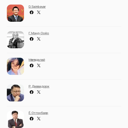
D. Sainbayar
Г. Мэнд-Ооёо
Мөнгөндалай
Р. Даваадорж
Ё. Отгонбаяр