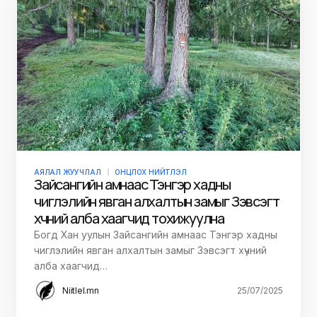
АЯЛАЛ ЖУУЧЛАЛ
ОНЦЛОХ НИЙТЛЭЛ
Зайсангийн амнаас Тэнгэр хадны
чиглэлийн явган алхалтын замыг Зэвсэгт
хүчний алба хаагчид тохижуулна
Богд Хан уулын Зайсангийн амнаас Тэнгэр хадны
чиглэлийн явган алхалтын замыг Зэвсэгт хүчний
алба хаагчид…
Niitlel.mn
25/07/2025