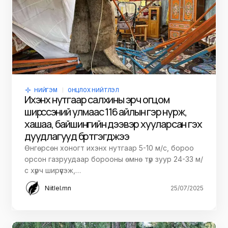
НИЙГЭМ
ОНЦЛОХ НИЙТЛЭЛ
Ихэнх нутгаар салхины эрч огцом
ширүүссэний улмаас 116 айлын гэр нурж,
хашаа, байшингийн дээвэр хууларсан гэх
дуудлагууд бүртгэгджээ
Өнгөрсөн хоногт ихэнх нутгаар 5-10 м/с, бороо
орсон газруудаар борооны өмнө түр зуур 24-33 м/
с хүрч ширүүсэж,…
Niitlel.mn
25/07/2025