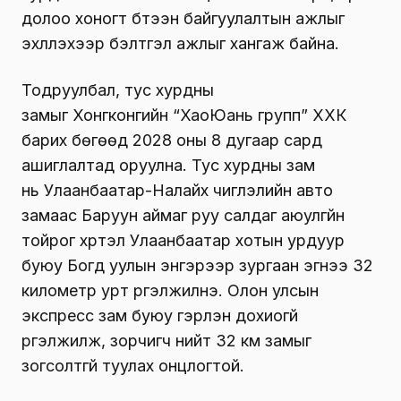
долоо хоногт бүтээн байгуулалтын ажлыг
эхлүүлэхээр бэлтгэл ажлыг хангаж байна.
Тодруулбал, тус хурдны
замыг
Хонгконгийн
“
ХаоЮань
групп” ХХК
барих бөгөөд 2028 оны 8 дугаар сард
ашиглалтад оруулна. Тус хурдны зам
нь
Улаанбаатар-Налайх
чиглэлийн авто
замаас Баруун аймаг руу салдаг аюулгүйн
тойрог хүртэл Улаанбаатар хотын урдуур
буюу Богд уулын энгэрээр зургаан эгнээ 32
километр урт үргэлжилнэ. Олон улсын
экспресс зам буюу гэрлэн дохиогүй
үргэлжилж, зорчигч нийт 32 км замыг
зогсолтгүй туулах онцлогтой.