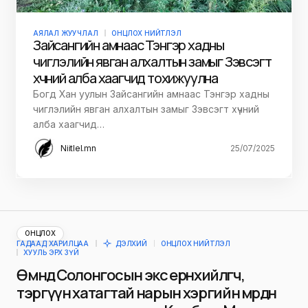
АЯЛАЛ ЖУУЧЛАЛ
ОНЦЛОХ НИЙТЛЭЛ
Зайсангийн амнаас Тэнгэр хадны
чиглэлийн явган алхалтын замыг Зэвсэгт
хүчний алба хаагчид тохижуулна
Богд Хан уулын Зайсангийн амнаас Тэнгэр хадны
чиглэлийн явган алхалтын замыг Зэвсэгт хүчний
алба хаагчид…
Niitlel.mn
25/07/2025
ОНЦЛОХ
ГАДААД ХАРИЛЦАА
ДЭЛХИЙ
ОНЦЛОХ НИЙТЛЭЛ
ХУУЛЬ ЭРХ ЗҮЙ
Өмнөд Солонгосын экс ерөнхийлөгч,
тэргүүн хатагтай нарын хэргийн мөрдөн