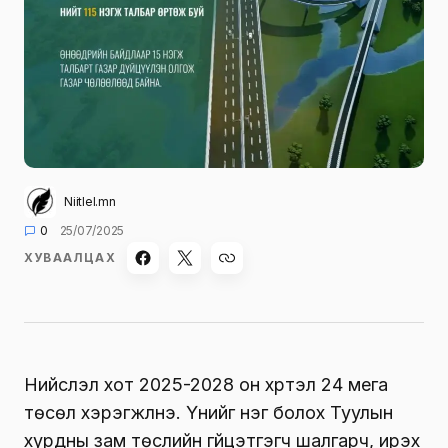
Niitlel.mn
0
25/07/2025
ХУВААЛЦАХ
Нийслэл хот 2025-2028 он хүртэл 24 мега
төсөл хэрэгжүүлнэ. Үүнийг нэг болох Туулын
хурдны зам төслийн гүйцэтгэгч шалгарч, ирэх