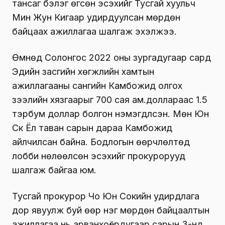
тансаг бэлэг өгсөн эсэхийг Тусгай хуульч
Мин Жун Кигаар удирдуулсан мөрдөн
байцаах ажиллагаа шалгаж эхэлжээ.
Өмнөд Солонгос 2022 оны зургадугаар сард
Эдийн засгийн хөгжлийн хамтын
ажиллагааны сангийн Камбожид олгох
зээлийн хязгаарыг 700 сая ам.доллараас 1.5
тэрбум доллар болгон нэмэгдүүлсэн. Мөн Юн
Сүк Ёл таван сарын дараа Камбожид
айлчилсан байна. Бодлогын өөрчлөлтөд
лобби нөлөөлсөн эсэхийг прокурорууд
шалгаж байгаа юм.
Тусгай прокурор Чо Юн Сокийн удирдлага
дор явуулж буй өөр нэг мөрдөн байцаалтын
ажиллагаа нь арванхоёрдугаар сарын 3-нд