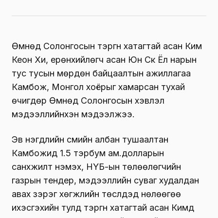
Өмнөд Солонгосын тэргүүн хатагтай асан Ким
Кеон Хи, ерөнхийлөгч асан Юн Сүк Ёл нарын
тус тусын мөрдөн байцаалтын ажиллагаа
Камбож, Монгол хоёрыг хамарсан тухай
өчигдөр Өмнөд Солонгосын хэвлэл
мэдээллийнхэн мэдээлжээ.
Эв нэгдлийн сүмийн албан тушаалтан
Камбожид 1.5 тэрбум ам.долларын
санхүүжилт нэмэх, НҮБ-ын төлөөлөгчийн
газрын тендер, мэдээллийн суваг худалдан
авах зэрэг хөгжлийн төслүүдэд нөлөөгөө
ихэсгэхийн тулд тэргүүн хатагтай асан Кимд