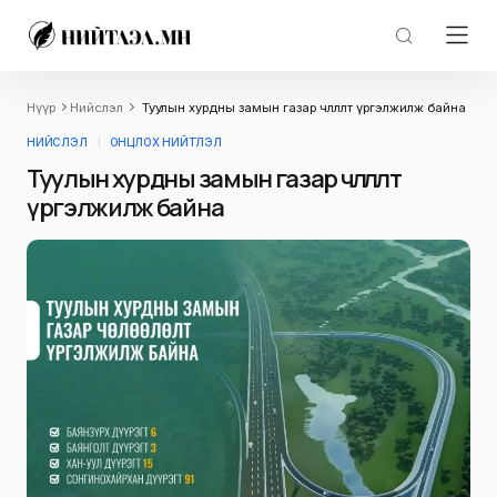
Нүүр
Нийслэл
Туулын хурдны замын газар чөлөөлөлт үргэлжилж байна
НИЙСЛЭЛ
ОНЦЛОХ НИЙТЛЭЛ
Туулын хурдны замын газар чөлөөлөлт
үргэлжилж байна