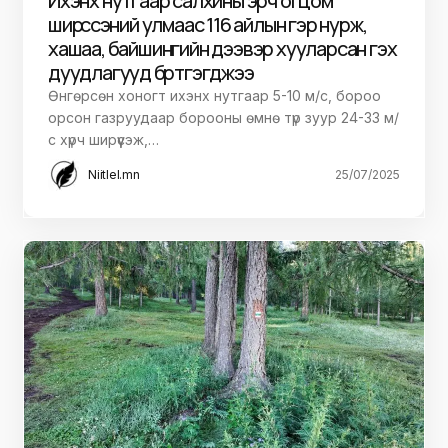
Ихэнх нутгаар салхины эрч огцом
ширүүссэний улмаас 116 айлын гэр нурж,
хашаа, байшингийн дээвэр хууларсан гэх
дуудлагууд бүртгэгджээ
Өнгөрсөн хоногт ихэнх нутгаар 5-10 м/с, бороо
орсон газруудаар борооны өмнө түр зуур 24-33 м/
с хүрч ширүүсэж,…
Niitlel.mn
25/07/2025