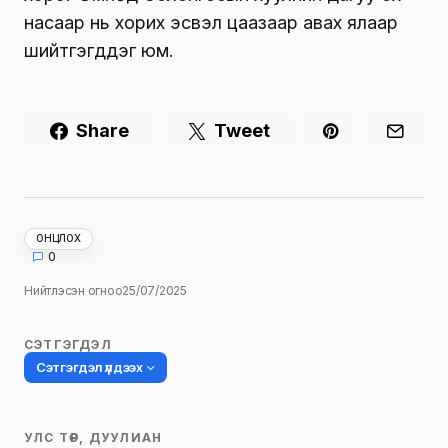
насаар нь хорих эсвэл цаазаар авах ялаар
шийтгэгддэг юм.
Share
Tweet
ОНЦЛОХ
0
Нийтлэсэн огноо
25/07/2025
СЭТГЭГДЭЛ
Сэтгэгдэл үлдээх
УЛС ТӨР, ДУУЛИАН