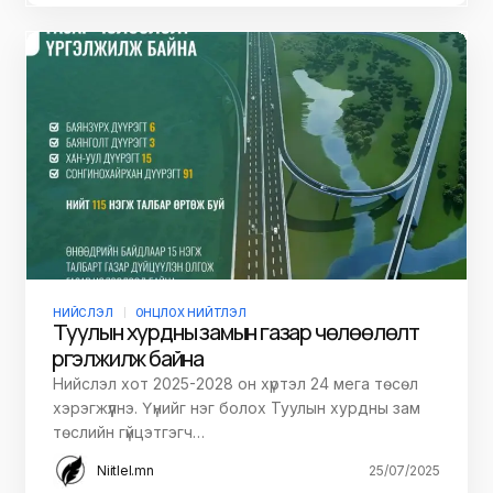
НИЙСЛЭЛ
ОНЦЛОХ НИЙТЛЭЛ
Туулын хурдны замын газар чөлөөлөлт
үргэлжилж байна
Нийслэл хот 2025-2028 он хүртэл 24 мега төсөл
хэрэгжүүлнэ. Үүнийг нэг болох Туулын хурдны зам
төслийн гүйцэтгэгч…
Niitlel.mn
25/07/2025