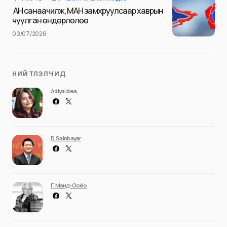
Илгээх
АН санаачилж, МАН замхруулсаар хаврын
чуулган өндөрлөлөө
03/07/2026
НИЙТЛЭЛЧИД
Adiya Idea
D. Sainbayar
Г. Мэнд-Ооёо