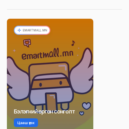
EMARTMALL.MN
Бэлэгний өргөн сонголт
Цааш үзэх