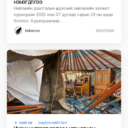
нэмэгдүүллээ
Нийгмийн даатгалын үндэсний зөвлөлийн ээлжит
хуралдаан 2025 оны 07 дугаар сарын 23-ны өдөр
боллоо. Хуралдаанаар…
Niitlel.mn
25/07/2025
НИЙГЭМ
ОНЦЛОХ НИЙТЛЭЛ