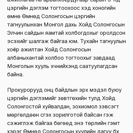
цэргийн дэглэм тогтоохоос хэд хоногийн
өмнө Өмнөд Солонгосын цэргийн
тагнуулынхан Монгол дахь Хойд Солонгосын
Элчин сайдын яамтай холбогдохыг оролдсон
эсэхийг шалгаж байгаа юм. Тухайн тагнуулын
хоёр ажилтан Хойд Солонгосын
албаныхантай холбоо тогтоохыг завдаад
Монголын хууль хүчнийхэнд саатуулагдсан
байна.
Прокурорууд онц байдлын эрх мэдэл буюу
цэргийн дэглэмийг зөвтгөхийн тулд Хойд
Солонгостой хуйвалдан, зохиомол зэвсэгт
мөргөлдөөн үүсгэх зорилготой байсан гэж
сэжиглэж байгаа бөгөөд энэ төрлийн гэмт
хэрэг Өмнөд Солонгосын хуулийн дагуу бүх