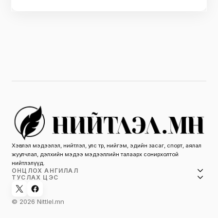
Хэвлэл мэдээлэл, нийтлэл, улс төр, нийгэм, эдийн засаг, спорт, аялал
жуулчлал, дэлхийн мэдээ мэдээллийн талаарх сонирхолтой
нийтлэлүүд.
ОНЦЛОХ АНГИЛАЛ
ТУСЛАХ ЦЭС
© 2026 Nittlel.mn