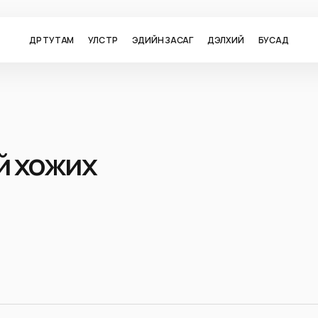
ӨДӨР ТУТАМ
УЛС ТӨР
ЭДИЙН ЗАСАГ
ДЭЛХИЙ
БУСАД
й хожих