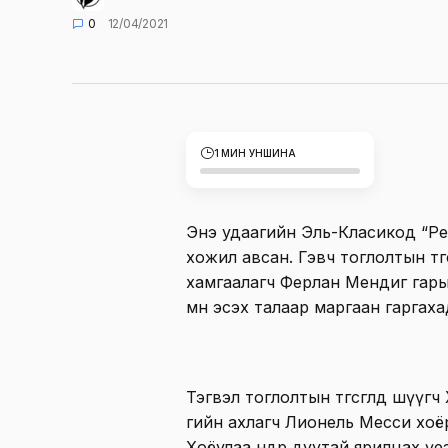
0
12/04/2021
1 МИН УНШИНА
Энэ удаагийн Эль-Класикод “Ре
хожил авсан. Гэвч тоглолтын тө
хамгаалагч Ферлан Мендиг гары
мөн эсэх талаар маргаан гаргаха
Тэгвэл тоглолтын төгсгөлд шүүг
гийн ахлагч Лионель Месси хоё
Хоёулаа өндөр дуутай ярилцах ү