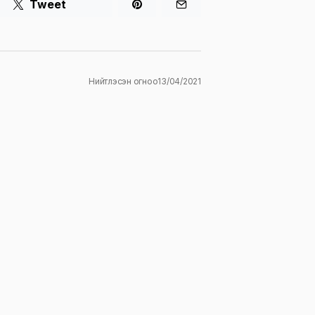
Tweet
Нийтлэсэн огноо
13/04/2021
ж
E-mail
*