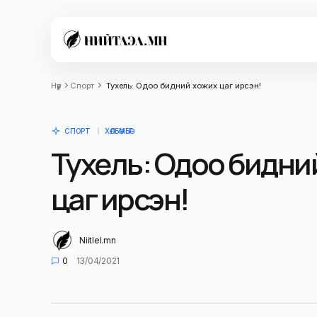
Нүүр
Спорт
Тухель: Одоо бидний хожих цаг ирсэн!
СПОРТ
ХӨЛБӨМБӨГ
Тухель: Одоо бидни
цаг ирсэн!
Niitlel.mn
0
13/04/2021