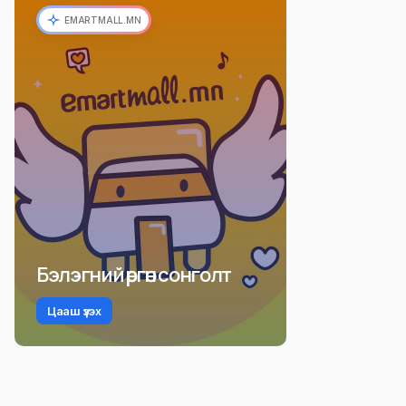
EMARTMALL.MN
Бэлэгний өргөн сонголт
Цааш үзэх