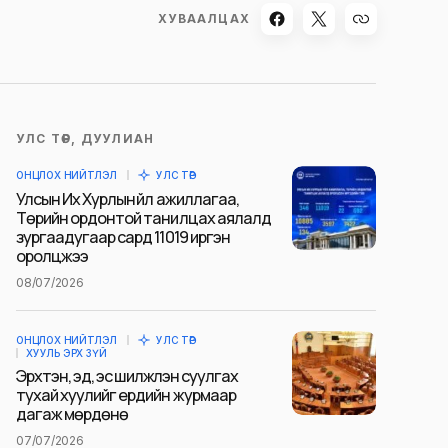
ХУВААЛЦАХ
УЛС ТӨР, ДУУЛИАН
ОНЦЛОХ НИЙТЛЭЛ
УЛС ТӨР
Улсын Их Хурлын үйл ажиллагаа,
Төрийн ордонтой танилцах аялалд
зургаадугаар сард 11019 иргэн
оролцжээ
08/07/2026
ОНЦЛОХ НИЙТЛЭЛ
УЛС ТӨР
ХУУЛЬ ЭРХ ЗҮЙ
Эрхтэн, эд, эс шилжүүлэн суулгах
тухай хуулийг ердийн журмаар
дагаж мөрдөнө
07/07/2026