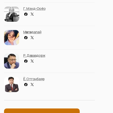
Г. Мэнд-Ооёо
Мөнгөндалай
Р. Даваадорж
Ё. Отгонбаяр