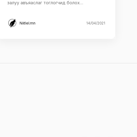
залуу авъяаслаг тоглогчид болох…
Niitlel.mn
14/04/2021