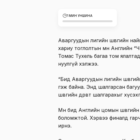
1 МИН УНШИНА
Аваргуудын лигийн шөвгийн на
хариу тоглолтын өмнө Английн “
Томас Тухель багаа том ялалта
нуулгүй хэлжээ.
“Бид Аваргуудын лигийн шөвгий
гэж байна. Энд шалгарсан багуу
шөвгийн дөрөвт шалгарахыг хүсэх
Мөн бид Английн цомын шөвгийн 
боломжтой. Хэрвээ финалд гарч 
ирнэ.