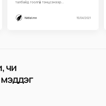
талбайд гоолгүй тэнцсэнээр…
Niitlel.mn
15/04/2021
, чи
 мэддэг