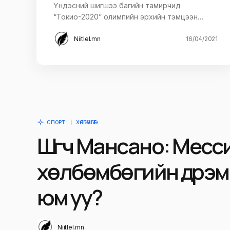
Үндэсний шигшээ багийн тамирчид
“Токио-2020” олимпийн эрхийн тэмцээн…
Niitlel.mn
16/04/2021
СПОРТ
ХӨЛБӨМБӨГ
Шүүгч Мансано: Месси
хөлбөмбөгийн дүрэм
юм уу?
Niitlel.mn