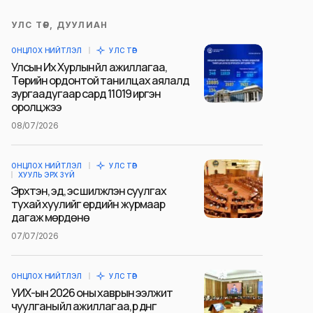
УЛС ТӨР, ДУУЛИАН
ОНЦЛОХ НИЙТЛЭЛ
УЛС ТӨР
Улсын Их Хурлын үйл ажиллагаа,
Төрийн ордонтой танилцах аялалд
зургаадугаар сард 11019 иргэн
оролцжээ
08/07/2026
ОНЦЛОХ НИЙТЛЭЛ
УЛС ТӨР
ХУУЛЬ ЭРХ ЗҮЙ
Эрхтэн, эд, эс шилжүүлэн суулгах
тухай хуулийг ердийн журмаар
дагаж мөрдөнө
07/07/2026
ОНЦЛОХ НИЙТЛЭЛ
УЛС ТӨР
УИХ-ын 2026 оны хаврын ээлжит
чуулганы үйл ажиллагаа, үр дүнг