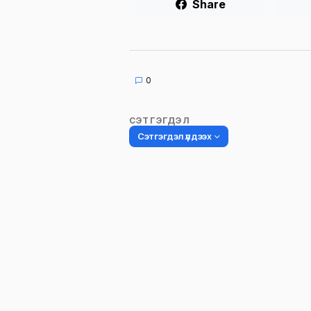
Share
0
СЭТГЭГДЭЛ
Сэтгэгдэл үлдээх
Таны имэйл хаягийг нийтлэхгүй.
Шаардлагатай талбаруудыг
*
гэ
тэмдэглэсэн
Name
*