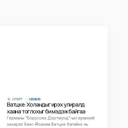
СПОРТ
ХӨЛБӨМБӨГ
Ватцке: Холандыг ирэх улиралд
хаана тоглохыг би мэдэж байгаа
Германы “Боруссиа Дортмунд”-ын ерөнхий
захирал Ханс-Йоахим Ватцке багийнх нь