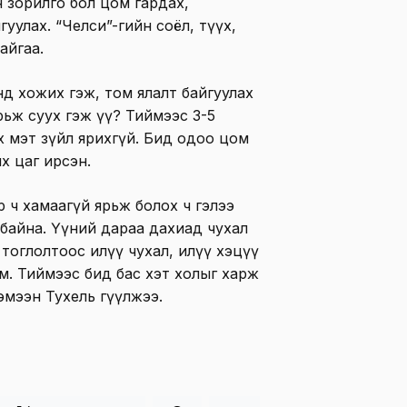
 зорилго бол цом гардах,
уулах. “Челси”-гийн соёл, түүх,
айгаа.
энд хожих гэж, том ялалт байгуулах
ярьж суух гэж үү? Тиймээс 3-5
эх мэт зүйл ярихгүй. Бид одоо цом
их цаг ирсэн.
 ч хамаагүй ярьж болох ч гэлээ
 байна. Үүний дараа дахиад чухал
тоглолтоос илүү чухал, илүү хэцүү
м. Тиймээс бид бас хэт холыг харж
хэмээн Тухель өгүүлжээ.