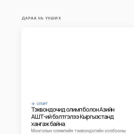
ДАРАА НЬ УНШИХ
СПОРТ
Тэквондочид олимп болон Азийн
АШТ-ий бэлтгэлээ Кыргызстанд
хангаж байна
Монголын олимпийн тэквондогийн холбооны