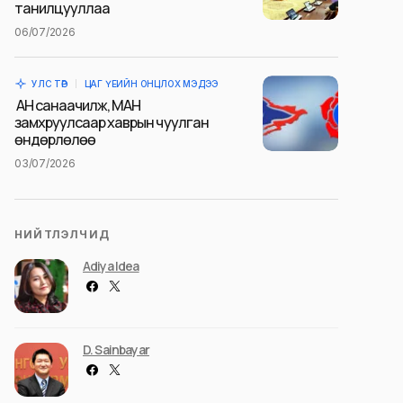
танилцууллаа
06/07/2026
УЛС ТӨР
ЦАГ ҮЕИЙН ОНЦЛОХ МЭДЭЭ
АН санаачилж, МАН
замхруулсаар хаврын чуулган
өндөрлөлөө
03/07/2026
НИЙТЛЭЛЧИД
Adiya Idea
D. Sainbayar