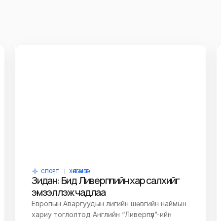
СПОРТ
ХӨЛБӨМБӨГ
Зидан: Бид Ливерпүүлийн хар салхийг
эмээллэж чадлаа
Европын Аваргуудын лигийн шөвгийн наймын
хариу тоглолтод Английн “Ливерпүүл”-ийн