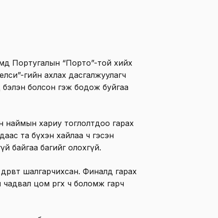
ймд Португалын “Порто”-той хийх
Челси”-гийн ахлах дасгалжуулагч
д бэлэн болсон гэж бодож буйгаа
н наймын хариу тоглолтдоо гарах
даас та бүхэн хайлаа ч гэсэн
гүй байгаа багийг олохгүй.
дөрөвт шалгарчихсан. Финалд гарах
чадвал цом өргөх ч боломж гарч