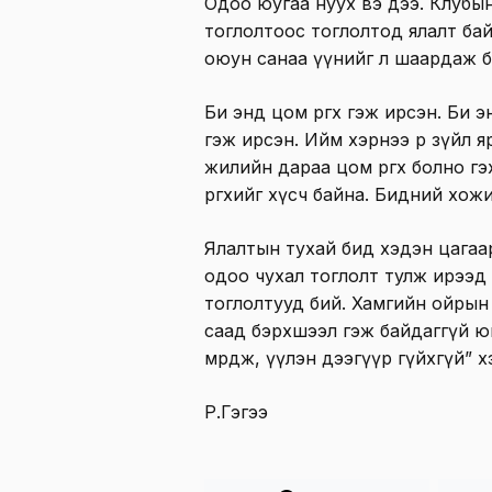
Одоо юугаа нуух вэ дээ. Клубын
тоглолтоос тоглолтод ялалт байг
оюун санаа үүнийг л шаардаж б
Би энд цом өргөх гэж ирсэн. Би 
гэж ирсэн. Ийм хэрнээ өөр зүйл 
жилийн дараа цом өргөх болно г
өргөхийг хүсч байна. Бидний хож
Ялалтын тухай бид хэдэн цагаар
одоо чухал тоглолт тулж ирээд
тоглолтууд бий. Хамгийн ойрын 
саад бэрхшээл гэж байдаггүй ю
мөрөөдөж, үүлэн дээгүүр гүйхгүй” 
Р.Гэгээ