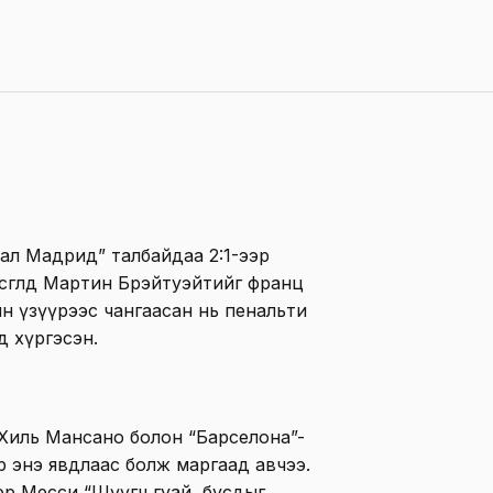
ал Мадрид” талбайдаа 2:1-ээр
гсгөлд Мартин Брэйтуэйтийг франц
н үзүүрээс чангаасан нь пенальти
д хүргэсэн.
ч Хиль Мансано болон “Барселона”-
р энэ явдлаас болж маргаад авчээ.
еэр Месси “Шүүгч гуай, бусдыг