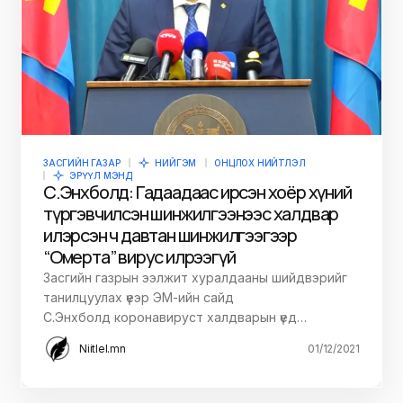
ЗАСГИЙН ГАЗАР
НИЙГЭМ
ОНЦЛОХ НИЙТЛЭЛ
ЭРҮҮЛ МЭНД
С.Энхболд: Гадаадаас ирсэн хоёр хүний
түргэвчилсэн шинжилгээнээс халдвар
илэрсэн ч давтан шинжилгээгээр
“Омерта” вирус илрээгүй
Засгийн газрын ээлжит хуралдааны шийдвэрийг
танилцуулах үеэр ЭМ-ийн сайд
С.Энхболд коронавируст халдварын үед…
Niitlel.mn
01/12/2021