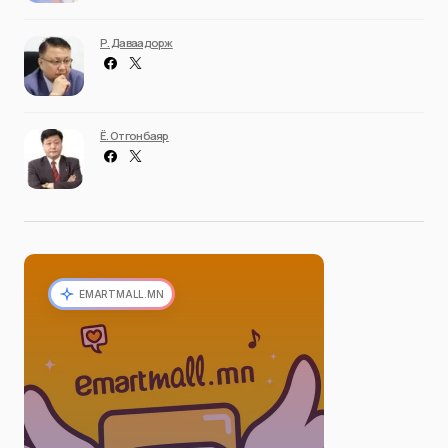
Р. Даваадорж
Ё. Отгонбаяр
EMARTMALL.MN