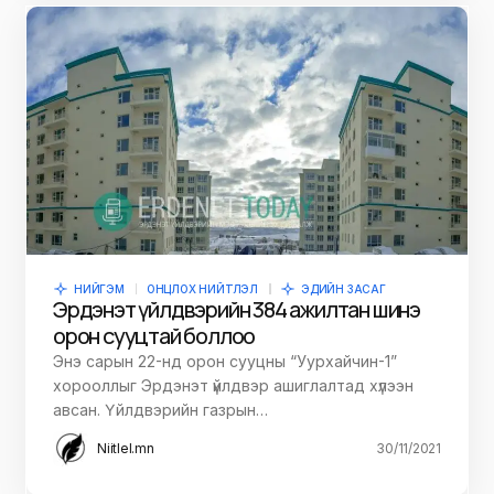
НИЙГЭМ
ОНЦЛОХ НИЙТЛЭЛ
ЭДИЙН ЗАСАГ
Эрдэнэт үйлдвэрийн 384 ажилтан шинэ
орон сууцтай боллоо
Энэ сарын 22-нд орон сууцны “Уурхайчин-1”
хорооллыг Эрдэнэт үйлдвэр ашиглалтад хүлээн
авсан. Үйлдвэрийн газрын…
Niitlel.mn
30/11/2021