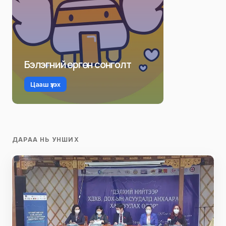
Бэлэгний өргөн сонголт
Цааш үзэх
ДАРАА НЬ УНШИХ