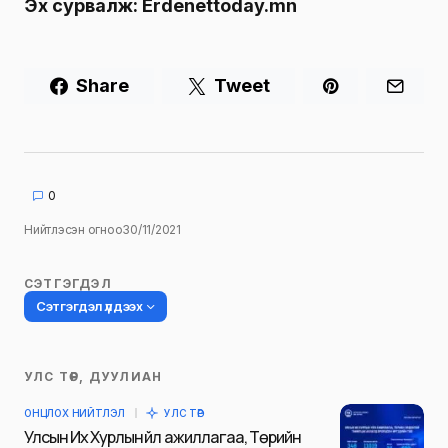
Эх сурвалж:
Erdenettoday.mn
Share
Tweet
0
Нийтлэсэн огноо
30/11/2021
СЭТГЭГДЭЛ
Сэтгэгдэл үлдээх
УЛС ТӨР, ДУУЛИАН
Таны имэйл хаягийг нийтлэхгүй.
ОНЦЛОХ НИЙТЛЭЛ
УЛС ТӨР
Шаардлагатай талбаруудыг
*
гэж
Улсын Их Хурлын үйл ажиллагаа, Төрийн