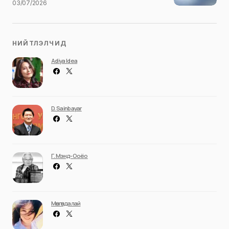
03/07/2026
НИЙТЛЭЛЧИД
Adiya Idea
D. Sainbayar
Г. Мэнд-Ооёо
Мөнгөндалай