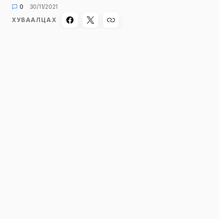
0
30/11/2021
ХУВААЛЦАХ
Нийтийн тээврийн хэрэгслээр зорчигчдод
үйлчилж буй жолооч нарын соёл, ёс зүй, зан
харилцааны талаар Нийтийн тээврийн
үйлчилгээний газрын Хяналт шалгалтын
хэлтсийн дарга З.Цэвээндоржтой ярилцлаа.
-Автобусны жолооч нар бүхээгтээ тамхи
татдаг, зорчигчтой зүй бусаар харьцдаг,
гэнэт тоормослож хүмүүсийг гэмтээдэг
гэхчлэн гомдол гаргах нь бий. Энэ талаар
ямар арга хэмжээ авч байна вэ?