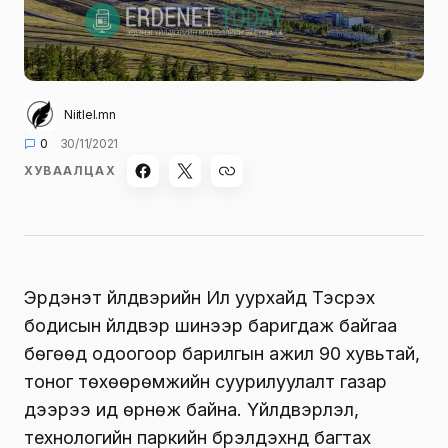
Niitlel.mn
0
30/11/2021
ХУВААЛЦАХ
Эрдэнэт үйлдвэрийн Ил уурхайд Тэсрэх
бодисын үйлдвэр шинээр баригдаж байгаа
бөгөөд одоогоор барилгын ажил 90 хувьтай,
тоног төхөөрөмжийн суурилуулалт газар
дээрээ ид өрнөж байна. Үйлдвэрлэл,
технологийн паркийн бүрэлдэхүүнд багтах