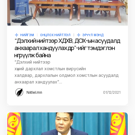
НИЙГЭМ
ОНЦЛОХ НИЙТЛЭЛ
ЭРҮҮЛ МЭНД
“Дэлхий нийтээр ХДХВ, ДОХ-ын асуудалд
анхаарал хандуулах өдөр”-ийг тэмдэглэн
өнгөрүүлж байна
“Дэлхий нийтээр
хүний дархлал хомстлын вирусийн
халдвар, дархлалын олдмол хомстлын асуудалд
анхаарал хандуулах”…
Niitlel.mn
01/12/2021