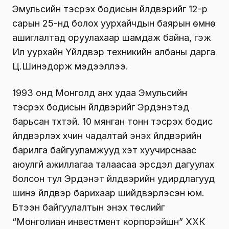
Эмульсийн тэсрэх бодисын үйлдвэрийг 12-р
сарын 25-нд болох уурхайчдын баярын өмнө
ашиглалтад оруулахаар шамдаж байна, гэж
Ил уурхайн Үйлдвэр техникийн албаны дарга
Ц.Шинэдорж мэдээллээ.
1993 онд Монголд анх удаа Эмульсийн
тэсрэх бодисын үйлдвэрийг Эрдэнэтэд
барьсан түүхтэй. 10 мянган тонн тэсрэх бодис
үйлдвэрлэх хүчин чадалтай энэхүү үйлдвэрийн
барилга байгууламжууд хэт хуучирснаас
аюулгүй ажиллагаа талаасаа эрсдэл дагуулах
болсон тул Эрдэнэт үйлдвэрийн удирдлагууд
шинэ үйлдвэр барихаар шийдвэрлэсэн юм.
Бүтээн байгуулалтын энэхүү төслийг
“Монголиан инвестмент корпорэйшн” ХХК