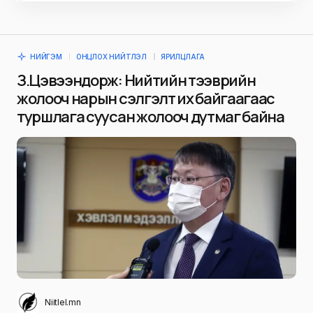
НИЙГЭМ
ОНЦЛОХ НИЙТЛЭЛ
ЯРИЛЦЛАГА
З.Цэвээндорж: Нийтийн тээврийн
жолооч нарын сэлгэлт их байгаагаас
туршлага суусан жолооч дутмаг байна
Niitlel.mn