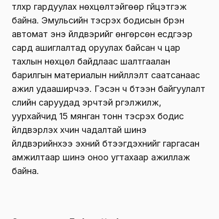
түлхүүр гардуулах нөхцөлтэйгөөр гүйцэтгэж
байна. Эмульсийн тэсрэх бодисын бүрэн
автомат энэ үйлдвэрийг өнгөрсөн есдүгээр
сард ашиглалтад оруулах байсан ч цар
тахлын нөхцөл байдлаас шалтгаалан
барилгын материалын нийлүүлэлт саатсанаас
ажил удааширчээ. Гэсэн ч бүтээн байгуулалт
сүүлийн саруудад эрчтэй үргэлжилж,
уурхайчид 15 мянган тонн тэсрэх бодис
үйлдвэрлэх хүчин чадалтай шинэ
үйлдвэрийнхээ эхний бүтээгдэхүүнийг гаргасан
амжилтаар шинэ оноо угтахаар ажиллаж
байна.