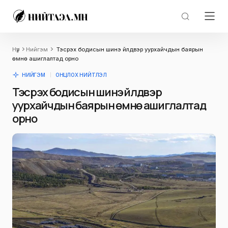
Нүүр
Нийгэм
Тэсрэх бодисын шинэ үйлдвэр уурхайчдын баярын
өмнө ашиглалтад орно
НИЙГЭМ
ОНЦЛОХ НИЙТЛЭЛ
Тэсрэх бодисын шинэ үйлдвэр
уурхайчдын баярын өмнө ашиглалтад
орно