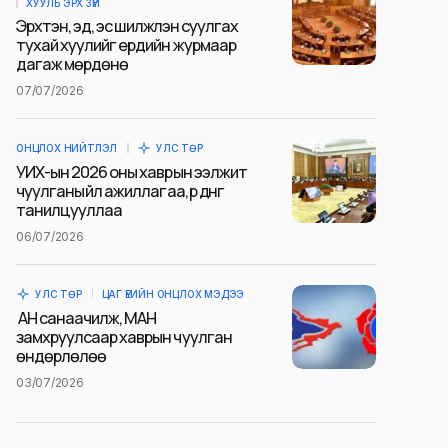
ХУУЛЬ ЭРХ ЗҮЙ
Эрхтэн, эд, эс шилжүүлэн суулгах
тухай хуулийг ердийн журмаар
дагаж мөрдөнө
07/07/2026
ОНЦЛОХ НИЙТЛЭЛ
УЛС ТӨР
УИХ-ын 2026 оны хаврын ээлжит
чуулганы үйл ажиллагаа, үр дүнг
танилцууллаа
06/07/2026
УЛС ТӨР
ЦАГ ҮЕИЙН ОНЦЛОХ МЭДЭЭ
АН санаачилж, МАН
замхруулсаар хаврын чуулган
өндөрлөлөө
03/07/2026