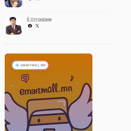
Ё. Отгонбаяр
EMARTMALL.MN