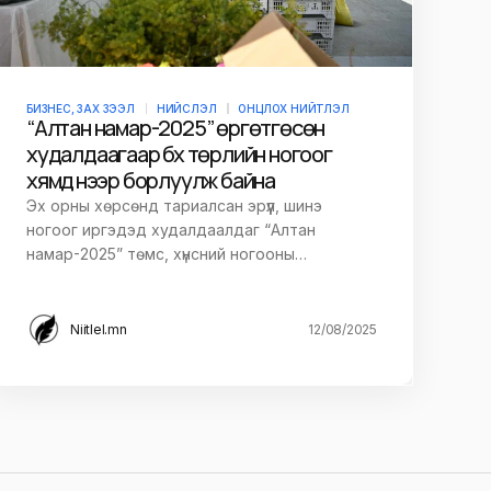
БИЗНЕС, ЗАХ ЗЭЭЛ
НИЙСЛЭЛ
ОНЦЛОХ НИЙТЛЭЛ
“Алтан намар-2025” өргөтгөсөн
худалдаагаар бүх төрлийн ногоог
хямд үнээр борлуулж байна
Эх орны хөрсөнд тариалсан эрүүл, шинэ
ногоог иргэдэд худалдаалдаг “Алтан
намар-2025” төмс, хүнсний ногооны…
Niitlel.mn
12/08/2025