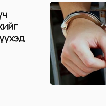
үч
хийг
үүхэд