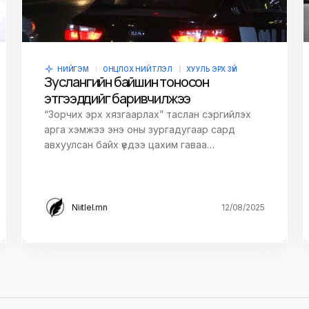
НИЙГЭМ
ОНЦЛОХ НИЙТЛЭЛ
ХУУЛЬ ЭРХ ЗҮЙ
Зуслангийн байшин тоносон
этгээдүүдийг баривчилжээ
“Зорчих эрх хязгаарлах” таслан сэргийлэх
арга хэмжээ энэ оны зургадугаар сард
авхуулсан байх үедээ цахим гаваа…
Niitlel.mn
12/08/2025