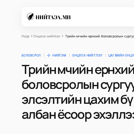
Нүүр
Онцлох нийтлэл
Төрийн өмчийн ерөнхий боловсролын сург
БОЛОВСРОЛ
НИЙГЭМ
ОНЦЛОХ НИЙТЛЭЛ
ЦАГ ҮЕИЙН ОНЦ
Төрийн өмчийн ерөнхи
боловсролын сургу
элсэлтийн цахим бү
албан ёсоор эхэллэ