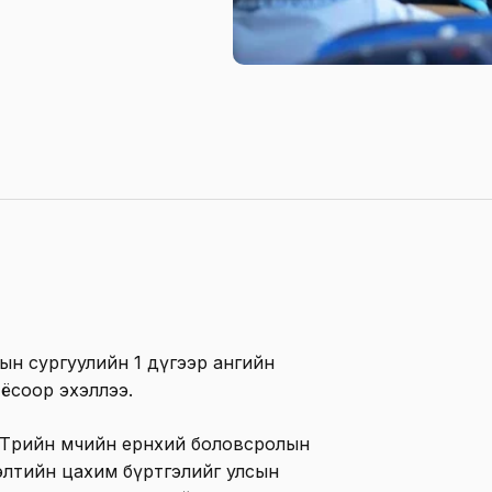
лын сургуулийн 1 дүгээр ангийн
ёсоор эхэллээ.
Төрийн өмчийн ерөнхий боловсролын
сэлтийн цахим бүртгэлийг улсын