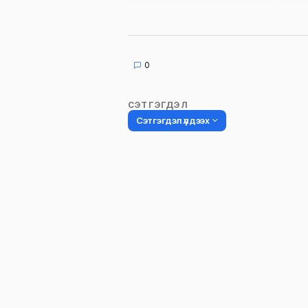
0
СЭТГЭГДЭЛ
Сэтгэгдэл үлдээх
Таны имэйл хаягийг нийтлэхгүй.
Шаардлагатай талбаруудыг
*
гэ
тэмдэглэсэн
Name
*