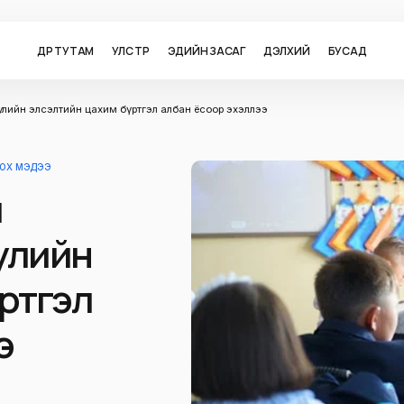
ӨДӨР ТУТАМ
УЛС ТӨР
ЭДИЙН ЗАСАГ
ДЭЛХИЙ
БУСАД
уулийн элсэлтийн цахим бүртгэл албан ёсоор эхэллээ
ЛОХ МЭДЭЭ
й
улийн
ртгэл
э