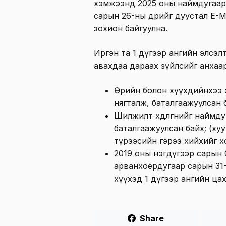
хэмжээнд 2025 оны наймдугаар с
сарын 26-ны өдрийг дуустал E-
зохион байгуулна.
Иргэн та 1 дүгээр ангийн элсэл
авахдаа дараах зүйлсийг анхаар
Өөрийн болон хүүхдийнхээ 
нягталж, баталгаажуулсан 
Шилжилт хөдөлгөөнийг наймдуг
баталгаажуулсан байх; (ху
түрээсийн гэрээ хийхийг х
2019 оны нэгдүгээр сарын 01
арванхоёрдугаар сарын 31-
хүүхэд 1 дүгээр ангийн ца
Share