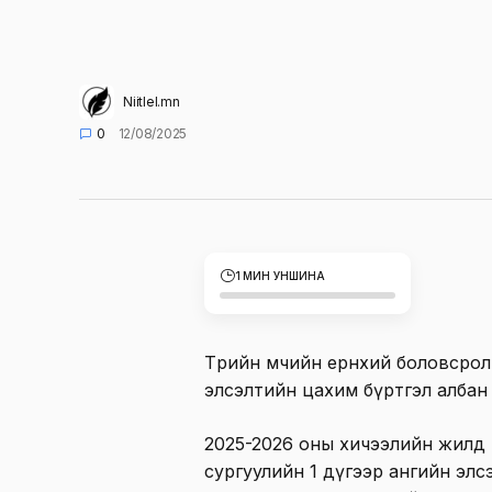
Niitlel.mn
0
12/08/2025
1 МИН УНШИНА
Төрийн өмчийн ерөнхий боловсро
элсэлтийн цахим бүртгэл албан 
2025-2026 оны хичээлийн жилд 
сургуулийн 1 дүгээр ангийн эл