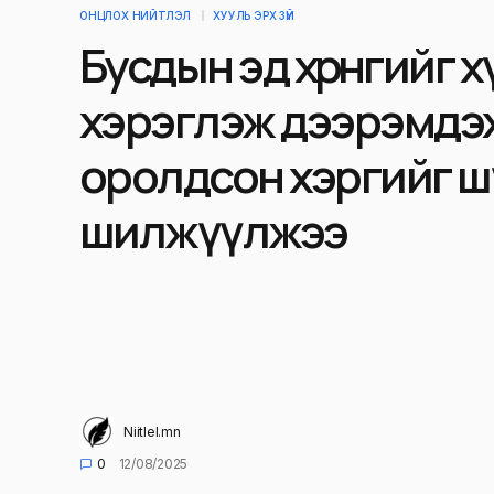
ОНЦЛОХ НИЙТЛЭЛ
ХУУЛЬ ЭРХ ЗҮЙ
Бусдын эд хөрөнгийг х
хэрэглэж дээрэмдэ
оролдсон хэргийг ш
шилжүүлжээ
Niitlel.mn
0
12/08/2025