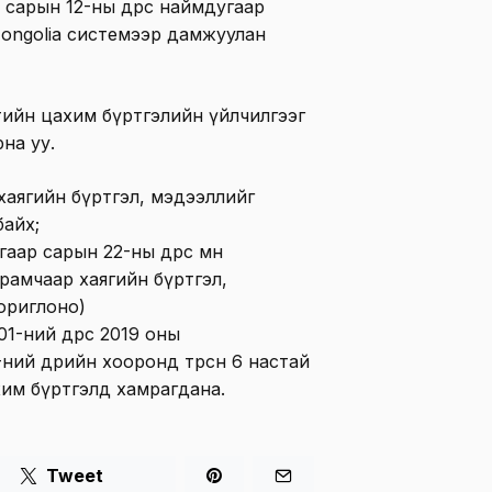
арын 12-ны өдрөөс наймдугаар
Mongolia системээр дамжуулан
тийн цахим бүртгэлийн үйлчилгээг
на уу.
хаягийн бүртгэл, мэдээллийг
байх;
аар сарын 22-ны өдрөөс өмнө
урамчаар хаягийн бүртгэл,
ориглоно)
-ний өдрөөс 2019 оны
ний өдрийн хооронд төрсөн 6 настай
хим бүртгэлд хамрагдана.
Tweet