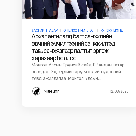
ЗАСГИЙН ГАЗАР
ОНЦЛОХ НИЙТЛЭЛ
ЭРҮҮЛ МЭНД
Архаг ангилалд багтсан хүүхдийн
өвчний эмчилгээний санхүүжилтэд
тавьсан хязгаарлалтыг эргэж
харахаар боллоо
Монгол Улсын Ерөнхий сайд Г.Занданшатар
өнөөдөр Эх, хүүхдийн эрүүл мэндийн үндэсний
төвд ажиллалаа. Монгол Улсын…
Niitlel.mn
12/08/2025