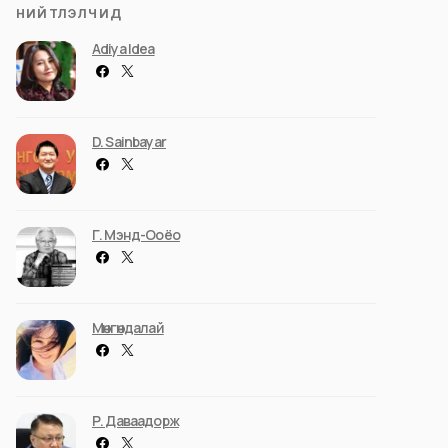
НИЙТЛЭЛЧИД
Adiya Idea
D. Sainbayar
Г. Мэнд-Ооёо
Мөнгөндалай
Р. Даваадорж