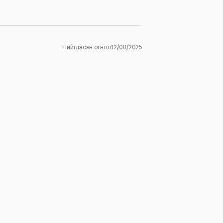
Нийтлэсэн огноо
12/08/2025
ж
E-mail
*