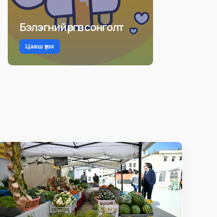
Бэлэгний өргөн сонголт
Цааш үзэх