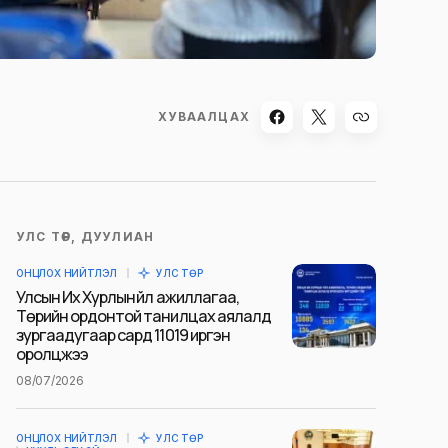
ХУВААЛЦАХ
УЛС ТӨР, ДУУЛИАН
ОНЦЛОХ НИЙТЛЭЛ
УЛС ТӨР
Улсын Их Хурлын үйл ажиллагаа,
Төрийн ордонтой танилцах аялалд
зургаадугаар сард 11019 иргэн
оролцжээ
08/07/2026
ОНЦЛОХ НИЙТЛЭЛ
УЛС ТӨР