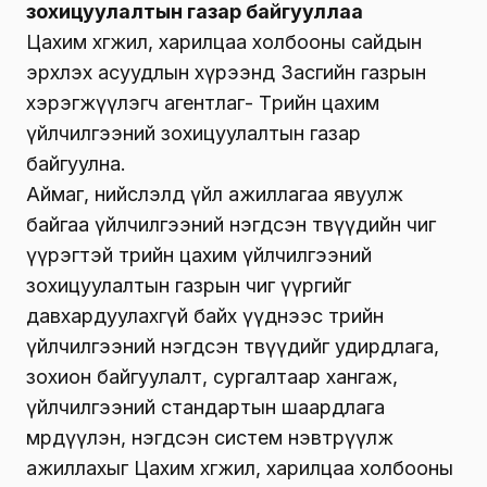
зохицуулалтын газар байгууллаа
Цахим хөгжил, харилцаа холбооны сайдын
эрхлэх асуудлын хүрээнд Засгийн газрын
хэрэгжүүлэгч агентлаг- Төрийн цахим
үйлчилгээний зохицуулалтын газар
байгуулна.
Аймаг, нийслэлд үйл ажиллагаа явуулж
байгаа үйлчилгээний нэгдсэн төвүүдийн чиг
үүрэгтэй төрийн цахим үйлчилгээний
зохицуулалтын газрын чиг үүргийг
давхардуулахгүй байх үүднээс төрийн
үйлчилгээний нэгдсэн төвүүдийг удирдлага,
зохион байгуулалт, сургалтаар хангаж,
үйлчилгээний стандартын шаардлага
мөрдүүлэн, нэгдсэн систем нэвтрүүлж
ажиллахыг Цахим хөгжил, харилцаа холбооны