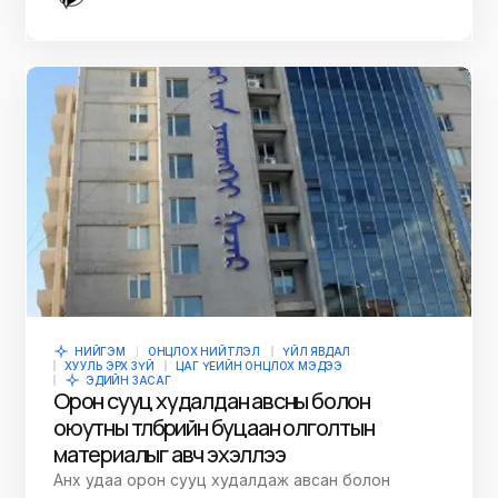
НИЙГЭМ
ОНЦЛОХ НИЙТЛЭЛ
ҮЙЛ ЯВДАЛ
ХУУЛЬ ЭРХ ЗҮЙ
ЦАГ ҮЕИЙН ОНЦЛОХ МЭДЭЭ
ЭДИЙН ЗАСАГ
Орон сууц худалдан авсны болон
оюутны төлбөрийн буцаан олголтын
материалыг авч эхэллээ
Анх удаа орон сууц худалдаж авсан болон