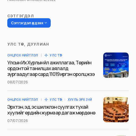
СЭТГЭГДЭЛ
Сэтгэгдэл үлдээх
УЛС ТӨР, ДУУЛИАН
Таны имэйл хаягийг нийтлэхгүй.
ОНЦЛОХ НИЙТЛЭЛ
УЛС ТӨР
Шаардлагатай талбаруудыг
*
гэж
Улсын Их Хурлын үйл ажиллагаа, Төрийн
тэмдэглэсэн
ордонтой танилцах аялалд
зургаадугаар сард 11019 иргэн оролцжээ
Name
*
08/07/2026
ОНЦЛОХ НИЙТЛЭЛ
УЛС ТӨР
ХУУЛЬ ЭРХ ЗҮЙ
E-mail
*
Эрхтэн, эд, эс шилжүүлэн суулгах тухай
хуулийг ердийн журмаар дагаж мөрдөнө
07/07/2026
Сэтгэгдэл
*