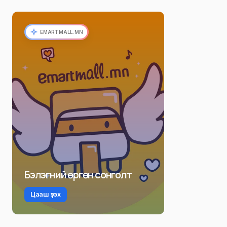
EMARTMALL.MN
Бэлэгний өргөн сонголт
Цааш үзэх