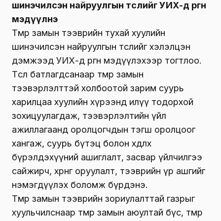
шинэчилсэн найруулгын төслийг УИХ-д өргөн
мэдүүлнэ
Төмөр замын тээврийн тухай хуулийн
шинэчилсэн найруулгын төслийг хэлэлцэн
дэмжээд УИХ-д өргөн мэдүүлэхээр тогтлоо.
Төсөл батлагдсанаар төмөр замын
тээвэрлэлттэй холбоотой зарим суурь
харилцаа хуулийн хүрээнд илүү тодорхой
зохицуулагдаж, тээвэрлэлтийн үйл
ажиллагаанд оролцогчдын тэгш оролцоог
хангаж, суурь бүтэц болон хөдлөх
бүрэлдэхүүний ашиглалт, засвар үйлчилгээ
сайжирч, хөрөнгө оруулалт, тээврийн үр ашгийг
нэмэгдүүлэх боломж бүрдэнэ.
Төмөр замын тээврийн зориулалттай газрыг
хуульчилснаар төмөр замын аюултай бүс, төмөр