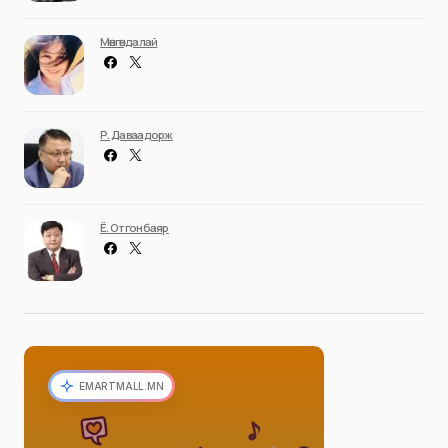
Мөнгөндалай
Р. Даваадорж
Ё. Отгонбаяр
EMARTMALL.MN