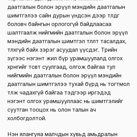
даатгалын болон эрүүл мэндийн даатгалын
шимтгэлээ сайн дурын үндсэн дээр төлдөг
боловч байнгын орлогогүй байдлаасаа
шалтгаалж нийгмийн даатгалын болон эрүүл
мэндийн даатгалын шимтгэл төлөлт тасалдах,
төлөхгүй байх зэрэг асуудал үүсдэг. Төрийн
зүгээс нэгэнт жил бүр урамшуулалд олгох
хөрөнгийг төсөвт суулгаад, олгож байгаа тул
нийгмийн даатгалын болон эрүүл мэндийн
даатгалын шимтгэлээ тухай бүрд нь тогтмол
төлж чадахгүй байгаа тэдгээр иргэдэд
нэгэнт олгох урамшууллаас нь шимтгэлийг
суутган тооцох нь олон талын ач
холбогдолтой.
Нэн ялангуяа малчдын хувьд амьдралын