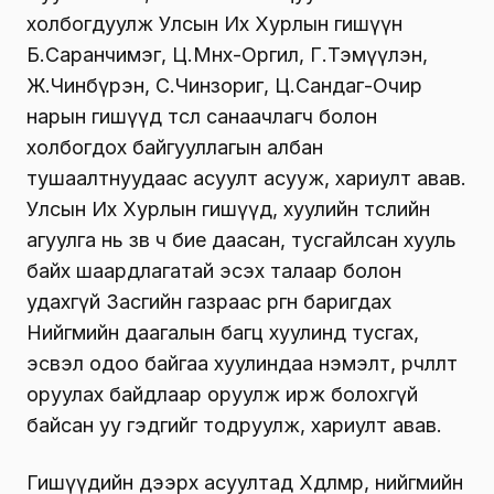
холбогдуулж Улсын Их Хурлын гишүүн
Б.Саранчимэг, Ц.Мөнх-Оргил, Г.Тэмүүлэн,
Ж.Чинбүрэн, С.Чинзориг, Ц.Сандаг-Очир
нарын гишүүд төсөл санаачлагч болон
холбогдох байгууллагын албан
тушаалтнуудаас асуулт асууж, хариулт авав.
Улсын Их Хурлын гишүүд, хуулийн төслийн
агуулга нь зөв ч бие даасан, тусгайлсан хууль
байх шаардлагатай эсэх талаар болон
удахгүй Засгийн газраас өргөн баригдах
Нийгмийн даагалын багц хуулинд тусгах,
эсвэл одоо байгаа хуулиндаа нэмэлт, өөрчлөлт
оруулах байдлаар оруулж ирж болохгүй
байсан уу гэдгийг тодруулж, хариулт авав.
Гишүүдийн дээрх асуултад Хөдөлмөр, нийгмийн