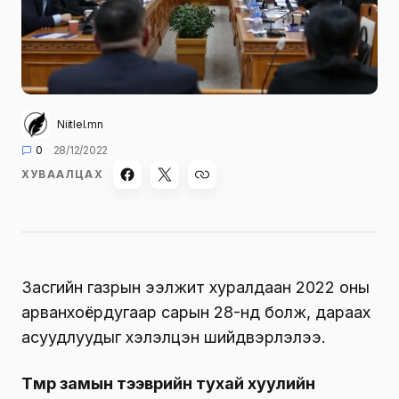
Niitlel.mn
0
28/12/2022
ХУВААЛЦАХ
Засгийн газрын ээлжит хуралдаан 2022 оны
арванхоёрдугаар сарын 28-нд болж, дараах
асуудлуудыг хэлэлцэн шийдвэрлэлээ.
Төмөр замын тээврийн тухай хуулийн