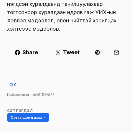
нэгдсэн хуралдаанд танилцуулахаар
тогтсоноор хуралдаан өндөрлөв гэж УИХ-ын
Хэвлэл мэдээлэл, олон нийттэй харилцах
хэлтсээс мэдээлэв.
Share
Tweet
0
Нийтлэсэн огноо
28/12/2022
СЭТГЭГДЭЛ
Сэтгэгдэл үлдээх