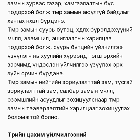
замын зурвас газар, хамгаалалтын бүс
тодорхой болж төмөр замын аюулгүй байдлыг
хангах нөхцөл бүрдэнэ.
Төмөр замын суурь бүтэц, хөдлөх бүрэлдэхүүний
өмчлөл, эзэмшил, ашиглалтын харилцаа
тодорхой болж, суурь бүтцийн үйлчилгээ
үзүүлэгч нь хуулийн хүрээнд тэгш эрхийн
зарчимд үндэслэн үйлчилгээ үзүүлэх эрх
зүйн орчин бүрдэнэ.
Төмөр замын нийтийн зориулалттай зам, тусгай
зориулалттай зам, салбар замын өмчлөл,
эзэмшлийн асуудлыг зохицуулснаар төмөр
замын тээвэрлэлтийн харилцааг зохицуулах
боломжтой болно.
Төрийн цахим үйлчилгээний