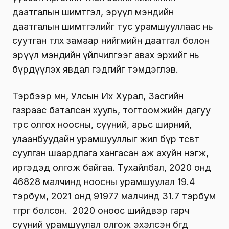
даатгалын шимтгэл, эрүүл мэндийн
даатгалын шимтгэлийг тус урамшууллаас нь
суутган төлөх замаар нийгмийн даатгал болон
эрүүл мэндийн үйлчилгээг авах эрхийг нь
бүрдүүлэх явдал гэдгийг тэмдэглэв.
Тэрбээр мөн, Улсын Их Хурал, Засгийн
газраас баталсан хууль, тогтоомжийн дагуу
төрөөс олгох ноосны, сүүний, арьс ширний,
улаанбуудайн урамшууллыг жил бүр төсөвт
суулган шаардлага хангасан аж ахуйн нэгж,
иргэдэд олгож байгаа. Тухайлбал, 2020 онд
46828 малчинд ноосны урамшуулал 19.4
тэрбум, 2021 онд 91977 малчинд 31.7 тэрбум
төгрөг болсон. 2020 оноос шийдвэр гарч
сүүний урамшуулал олгож эхэлсэн бөгөөд