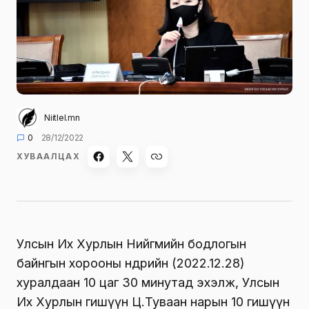
Niitlel.mn
0
28/12/2022
ХУВААЛЦАХ
Улсын Их Хурлын Нийгмийн бодлогын
байнгын хорооны өнөөдрийн (2022.12.28)
хуралдаан 10 цаг 30 минутад эхэлж, Улсын
Их Хурлын гишүүн Ц.Туваан нарын 10 гишүүн