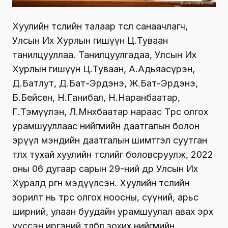
Хуулийн төслийн талаар төсөл санаачлагч,
Улсын Их Хурлын гишүүн Ц.Туваан
танилцууллаа. Танилцуулгадаа, Улсын Их
Хурлын гишүүн Ц.Туваан, А.Адьяасүрэн,
Д.Батлут, Д.Бат-Эрдэнэ, Ж.Бат-Эрдэнэ,
Б.Бейсен, Н.Ганибал, Н.Наранбаатар,
Г.Тэмүүлэн, Л.Мөнхбаатар нараас Төрөөс олгох
урамшууллаас нийгмийн даатгалын болон
эрүүл мэндийн даатгалын шимтгэл суутган
төлөх тухай хуулийн төслийг боловсруулж, 2022
оны 06 дугаар сарын 29-ний өдөр Улсын Их
Хуралд өргөн мэдүүлсэн. Хуулийн төслийн
зорилт нь төрөөс олгох ноосны, сүүний, арьс
ширний, улаан буудайн урамшуулал авах эрх
үүссэн иргэний төлбөл зохих нийгмийн