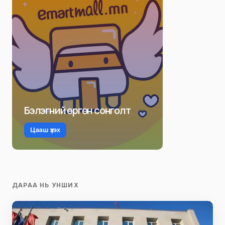
Бэлэгний өргөн сонголт
Цааш үзэх
ДАРАА НЬ УНШИХ