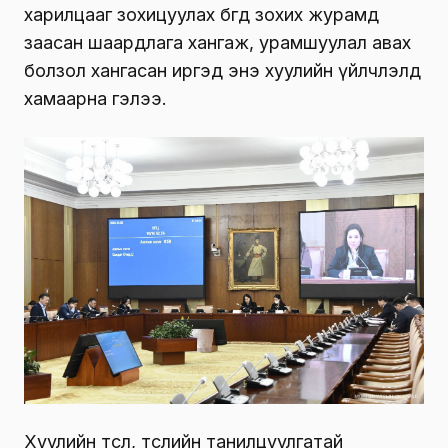
харилцааг зохицуулах бөгөөд зохих журамд
заасан шаардлага хангаж, урамшуулал авах
болзол хангасан иргэд энэ хуулийн үйлчлэлд
хамаарна гэлээ.
Хуулийн төсөл, төслийн танилцуулгатай