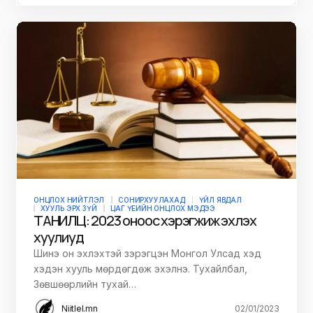
ОНЦЛОХ НИЙТЛЭЛ
СОНИРХУУЛАХАД
ҮЙЛ ЯВДАЛ
ХУУЛЬ ЭРХ ЗҮЙ
ЦАГ ҮЕИЙН ОНЦЛОХ МЭДЭЭ
ТАНИЛЦ: 2023 оноос хэрэгжиж эхлэх
хуулиуд
Шинэ он эхлэхтэй зэрэгцэн Монгол Улсад хэд
хэдэн хууль мөрдөгдөж эхэлнэ. Тухайлбал,
Зөвшөөрлийн тухай…
Niitlel.mn
02/01/2023