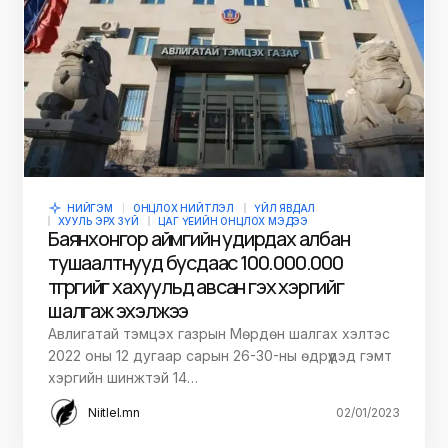
НИЙГЭМ
ОНЦЛОХ НИЙТЛЭЛ
ҮЙЛ ЯВДАЛ
ХУУЛЬ ЭРХ ЗҮЙ
ЦАГ ҮЕИЙН ОНЦЛОХ МЭДЭЭ
Баянхонгор аймгийн удирдах албан
тушаалтнууд бусдаас 100.000.000
төгрөгийг хахуульд авсан гэх хэргийг
шалгаж эхэлжээ
Авлигатай тэмцэх газрын Мөрдөн шалгах хэлтэс
2022 оны 12 дугаар сарын 26-30-ны өдрүүдэд гэмт
хэргийн шинжтэй 14…
Niitlel.mn
02/01/2023