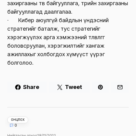
захиргааны төв байгууллага, төрийн захиргааны
байгууллагад даалгалаа.
· Кибер аюулгүй байдлын үндэсний
стратегийг баталж, тус стратегийг
хэрэгжүүлэх арга хэмжээний төлөвлөгөөг
боловсруулан, хэрэгжилтийг хангаж
ажиллахыг холбогдох хүмүүст үүрэг
болголоо.
Share
Tweet
ОНЦЛОХ
0
Нийтлэсэн огноо
28/12/2022