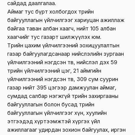
сайдад даалгалаа.
Аймаг тус бүрт холбогдох төрийн
байгууллагын үйлчилгээг хариуцан ажиллаж
байгаа таван албан хаагч, нийт 105 албан
хаагчийг тус газарт шилжүүлэх юм.
Төрийн цахим үйлчилгээний зохицуулалтын
газар байгуулагдсанаар нийслэлийн зургаан
үйлчилгээний нэгдсэн төв, нийслэл дэх 59
төрийн үйлчилгээний цэг, 21 аймгийн
үйлчилгээний нэгдсэн төв, 309 сум суурин
газар нийт 395 цэгээр дамжуулан аймаг,
сумдад салбар нэгжгүй төрийн захиргааны
байгууллагын болон бусад төрийн
байгууллагын үйлчилгээг хүн, хуулийн
этгээдэд хүртээмжтэй хүргэх үйл
ажиллагааг удирдан зохион байгуулах, иргэн