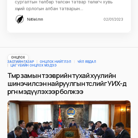
сургалтын төлбөр төлсөн татвар төлөгч хувь
хүний орлогын албан татварын…
Niitlel.mn
02/01/2023
ОНЦЛОХ
ЗАСГИЙН ГАЗАР
ОНЦЛОХ НИЙТЛЭЛ
ҮЙЛ ЯВДАЛ
ЦАГ ҮЕИЙН ОНЦЛОХ МЭДЭЭ
Төмөр замын тээврийн тухай хуулийн
шинэчилсэн найруулгын төслийг УИХ-д
өргөн мэдүүлэхээр болжээ