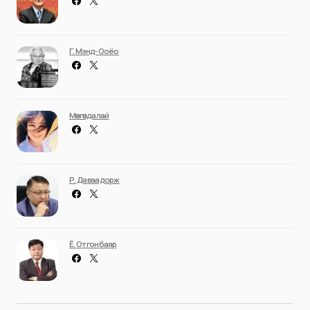
Г. Мэнд-Ооёо
Мөнгөндалай
Р. Даваадорж
Ё. Отгонбаяр