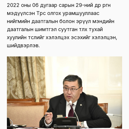
2022 оны 06 дугаар сарын 29-ний өдөр өргөн
мэдүүлсэн Төрөөс олгох урамшууллаас
нийгмийн даатгалын болон эрүүл мэндийн
даатгалын шимтгэл суутган төлөх тухай
хуулийн төслийг хэлэлцэх эсэхийг хэлэлцэн,
шийдвэрлэв.