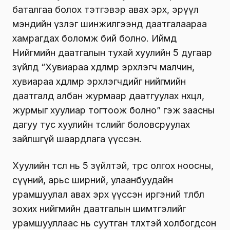
баталгаа болох тэтгэвэр авах эрх, эрүүл
мэндийн үзлэг шинжилгээнд даатгалаараа
хамрагдах боломж бий болно. Иймд
Нийгмийн даатгалын тухай хуулийн 5 дугаар
зүйлд “Хувиараа хөдөлмөр эрхлэгч малчин,
хувиараа хөдөлмөр эрхлэгчдийг нийгмийн
даатгалд албан журмаар даатгуулах нөхцөл,
журмыг хуулиар тогтоож болно” гэж заасны
дагуу тус хуулийн төслийг боловсруулах
зайлшгүй шаардлага үүссэн.
Хуулийн төсөл нь 5 зүйлтэй, төрөөс олгох ноосны,
сүүний, арьс ширний, улаанбуудайн
урамшуулал авах эрх үүссэн иргэний төлбөл
зохих нийгмийн даатгалын шимтгэлийг
урамшууллаас нь суутган төлөхтэй холбогдсон