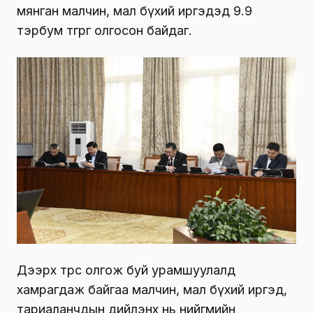
мянган малчин, мал бүхий иргэдэд 9.9
тэрбум төгрөг олгосон байдаг.
Дээрх төрөөс олгож буй урамшуулалд
хамрагдаж байгаа малчин, мал бүхий иргэд,
тариаланчдын дийлэнх нь нийгмийн