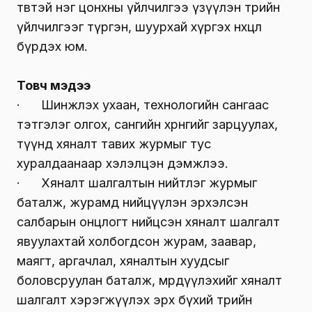
төвтэй нэг цонхны үйлчилгээ үзүүлэн төрийн
үйлчилгээг түргэн, шуурхай хүргэх нөхцөл
бүрдэх юм.
Товч мэдээ
· Шинжлэх ухаан, технологийн сангаас
тэтгэлэг олгох, сангийн хөрөнгийг зарцуулах,
түүнд хяналт тавих журмыг тус
хуралдаанаар хэлэлцэн дэмжлээ.
· Хяналт шалгалтын нийтлэг журмыг
баталж, журамд нийцүүлэн эрхэлсэн
салбарын онцлогт нийцсэн хяналт шалгалт
явуулахтай холбогдсон журам, заавар,
маягт, аргачлал, хяналтын хуудсыг
боловсруулан баталж, мөрдүүлэхийг хяналт
шалгалт хэрэгжүүлэх эрх бүхий төрийн