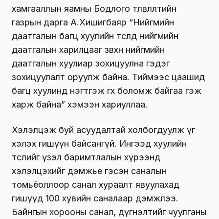
хамгааллын яамны Бодлого төлөвлөлтийн
газрын дарга А.Хишигбаяр “Нийгмийн
даатгалын багц хуулийн төсөлд нийгмийн
даатгалын харилцааг зөвхөн нийгмийн
даатгалын хуулиар зохицуулна гэдэг
зохицуулалт оруулж байна. Тиймээс цаашид
багц хуулинд нэгтгэж өгөх боломж байгаа гэж
харж байна” хэмээн хариуллаа.
Хэлэлцэж буй асуудалтай холбогдуулж үг
хэлэх гишүүн байсангүй. Ингээд хуулийн
төслийг үзэл баримтлалын хүрээнд
хэлэлцэхийг дэмжье гэсэн саналын
томьёоллоор санал хураалт явуулахад
гишүүд 100 хувийн саналаар дэмжлээ.
Байнгын хорооны санал, дүгнэлтийг чуулганы