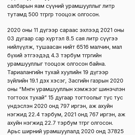
салбарын яам сүүний урамшууллыг литр
тутамд 500 төгрөгөөр тооцож олгосон.
2020 оны 11 дүгээр сараас эхлээд 2021 оны
03 дугаар сар хүртэл 8.5 сая литр сүүгээ
нийлүүлж, тушаасан нийт 6516 малчин, мал
бүхий этгээдэд 4.3 тэрбум төгрөгийн
урамшууллыг тооцож олгосон байна.
Тариалангийн тухай хуулийн 19 дүгээр
зүйлийн 19.1 дэх хэсэг, Засгийн газрын 2020
оны “Мөнгөн урамшууллын хэмжээг шинэчлэн
тогтоох тухай” 15 дугаар тогтоолыг тус тус
үндэслэн 2020 онд 797 иргэн, аж ахуйн
нэгжид 22.4 тэрбум, 2021 онд 767 иргэн, аж
ахуйн нэгжид 22.7 тэрбум төгрөг олгосон.
Арьс ширний урамшуулалд 2020 онд 37825