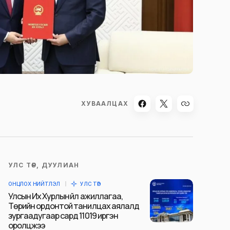
ХУВААЛЦАХ
УЛС ТӨР, ДУУЛИАН
ОНЦЛОХ НИЙТЛЭЛ
УЛС ТӨР
Улсын Их Хурлын үйл ажиллагаа,
Төрийн ордонтой танилцах аялалд
зургаадугаар сард 11019 иргэн
оролцжээ