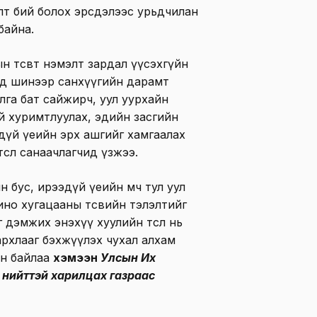
элт бий болох эрсдэлээс урьдчилан
байна.
ын төсөвт нэмэлт зардал үүсэхгүйн
ид шинээр санхүүгийн дарамт
илга бат сайжирч, уул уурхайн
ой хуримтлуулах, эдийн засгийн
эдүй үеийн эрх ашгийг хамгаалах
өсөл санаачлагчид үзжээ.
ийн бус, ирээдүй үеийн өмч тул уул
ино хугацааны төсвийн тэлэлтийг
 дэмжих энэхүү хуулийн төсөл нь
рхлааг бэхжүүлэх чухал алхам
ан байлаа
хэмээн
Улсын Их
 нийттэй харилцах газраас