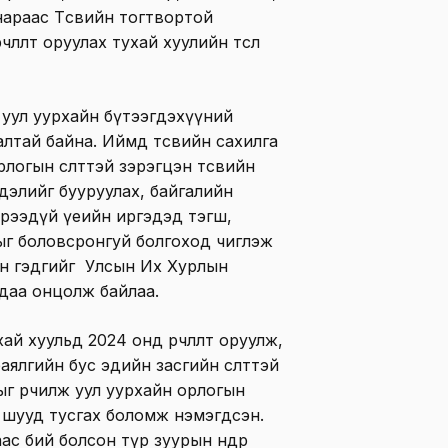
араас Төсвийн тогтвортой
члөлт оруулах тухай хуулийн төсөл
р уул уурхайн бүтээгдэхүүний
лтай байна. Иймд төсвийн сахилга
логын өсөлттэй зэрэгцэн төсвийн
дэлийг бууруулах, байгалийн
 ирээдүй үеийн иргэдэд тэгш,
ыг боловсронгуй болгоход чиглэж
сан гэдгийг Улсын Их Хурлын
даа онцолж байлаа.
й хуульд 2024 онд өөрчлөлт оруулж,
баялгийн бус эдийн засгийн өсөлттэй
г өөрчилж уул уурхайн орлогын
д шууд тусгах боломж нэмэгдсэн.
ас бий болсон түр зуурын өндөр