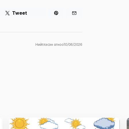
Tweet
Нийтлэсэн огноо
10/06/2026
ж
E-mail
*