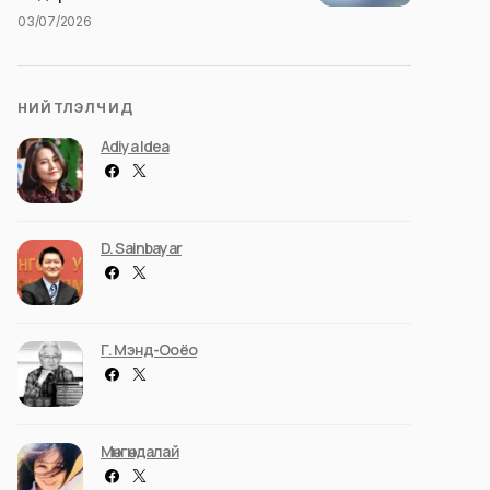
03/07/2026
НИЙТЛЭЛЧИД
Adiya Idea
D. Sainbayar
Г. Мэнд-Ооёо
Мөнгөндалай