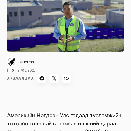
Niitlel.mn
0
21/08/2025
ХУВААЛЦАХ
Америкийн Нэгдсэн Улс гадаад тусламжийн
хөтөлбөрүүдээ сайтар хянан үнэлсний дараа