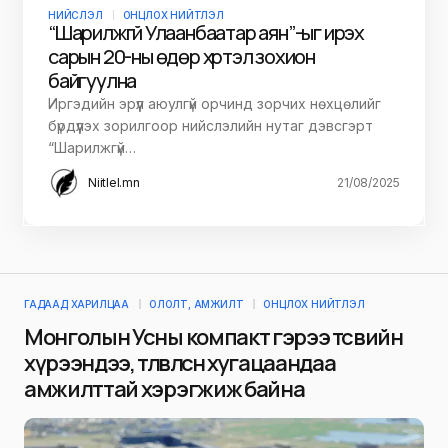
НИЙСЛЭЛ
ОНЦЛОХ НИЙТЛЭЛ
“Шарилжгүй Улаанбаатар аян”-ыг ирэх
сарын 20-ны өдөр хүртэл зохион
байгуулна
Иргэдийн эрүүл аюулгүй орчинд зорчих нөхцөлийг
бүрдүүлэх зорилгоор нийслэлийн нутаг дэвсгэрт
“Шарилжгүй…
Niitlel.mn
21/08/2025
ГАДААД ХАРИЛЦАА
ОЛОЛТ, АМЖИЛТ
ОНЦЛОХ НИЙТЛЭЛ
Монголын Усны компакт гэрээ төсвийн
хүрээндээ, төлөвлөсөн хугацаандаа
амжилттай хэрэгжиж байна