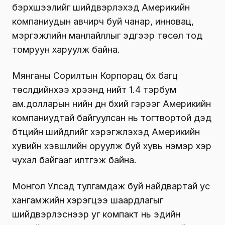
бэрхшээлийг шийдвэрлэхэд Америкийн
компаниудын авчирч буй чанар, инновац,
мэргэжлийн манлайллыг эдгээр төсөл тод
томруун харуулж байна.
Мянганы Сорилтын Корпорац бүх багц
төслүүдийнхээ хүрээнд нийт 1.4 тэрбум
ам.долларын үнийн дүн бүхий гэрээг Америкийн
компаниудтай байгуулсан нь тогтвортой дэд
бүтцийн шийдлийг хэрэгжүүлэхэд Америкийн
хувийн хэвшлийн оруулж буй хувь нэмэр хэр
чухал байгааг илтгэж байна.
Монгол Улсад тулгамдаж буй найдвартай ус
хангамжийн хэрэгцээ шаардлагыг
шийдвэрлэснээр уг компакт нь эдийн