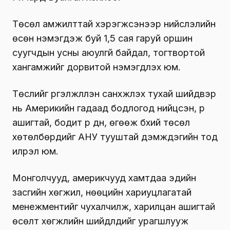
Төсөл амжилттай хэрэгжсэнээр нийслэлийн
өсөн нэмэгдэж буй 1,5 сая гаруй оршин
суугчдын усны аюулгүй байдал, тогтвортой
хангамжийг дорвитой нэмэгдүүлэх юм.
Төслийг үргэлжлүүлэн санхүүжүүлэх тухай шийдвэр
нь Америкийн гадаад бодлогод нийцсэн, үр
ашигтай, бодит үр дүн, өгөөж бүхий төсөл
хөтөлбөрүүдийг АНУ тууштай дэмждэгийн тод
илрэл юм.
Монголчууд, америкчууд хамтдаа эдийн
засгийн хөгжил, нөөцийн хариуцлагатай
менежментийг чухалчилж, харилцан ашигтай
өсөлт хөгжлийн шийдлүүдийг урагшлууж