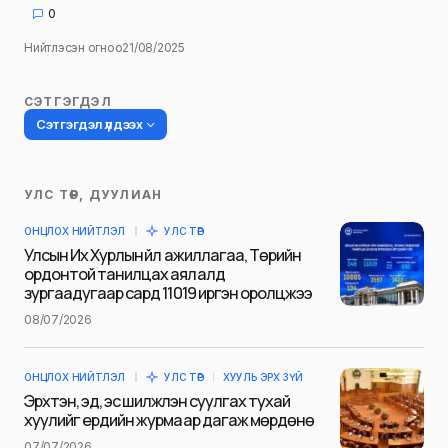
0
Нийтлэсэн огноо
21/08/2025
СЭТГЭГДЭЛ
Сэтгэгдэл үлдээх
УЛС ТӨР, ДУУЛИАН
Таны имэйл хаягийг нийтлэхгүй.
ОНЦЛОХ НИЙТЛЭЛ
УЛС ТӨР
Шаардлагатай талбаруудыг
*
гэж
Улсын Их Хурлын үйл ажиллагаа, Төрийн
тэмдэглэсэн
ордонтой танилцах аялалд
зургаадугаар сард 11019 иргэн оролцжээ
Name
*
08/07/2026
ОНЦЛОХ НИЙТЛЭЛ
УЛС ТӨР
ХУУЛЬ ЭРХ ЗҮЙ
E-mail
*
Эрхтэн, эд, эс шилжүүлэн суулгах тухай
хуулийг ердийн журмаар дагаж мөрдөнө
07/07/2026