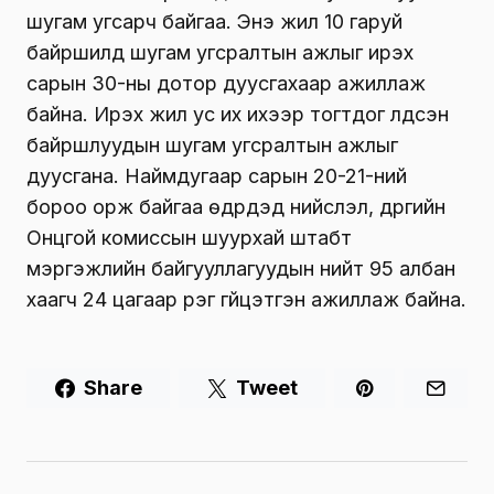
шугам угсарч байгаа. Энэ жил 10 гаруй
байршилд шугам угсралтын ажлыг ирэх
сарын 30-ны дотор дуусгахаар ажиллаж
байна. Ирэх жил ус их ихээр тогтдог үлдсэн
байршлуудын шугам угсралтын ажлыг
дуусгана. Наймдугаар сарын 20-21-ний
бороо орж байгаа өдрүүдэд нийслэл, дүүргийн
Онцгой комиссын шуурхай штабт
мэргэжлийн байгууллагуудын нийт 95 албан
хаагч 24 цагаар үүрэг гүйцэтгэн ажиллаж байна.
Share
Tweet