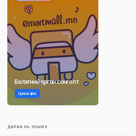
Бэлэгний өргөн сонголт
Цааш үзэх
ДАРАА НЬ УНШИХ