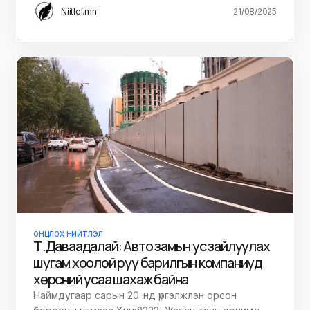
Niitlel.mn
21/08/2025
ОНЦЛОХ НИЙТЛЭЛ
Т.Даваадалай: Авто замын ус зайлуулах
шугам хоолой руу барилгын компаниуд
хөрсний усаа шахаж байна
Наймдугаар сарын 20-нд үргэлжлэн орсон