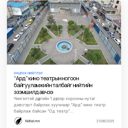
ОНЦЛОХ НИЙТЛЭЛ
“Ард” кино театрын ногоон
байгууламжийн талбайг нийтийн
эзэмшилд авчээ
Чингэлтэй дүүргийн 1 дүгээр хорооны нутаг
дэвсгэрт байрлах хуучнаар “Ард” кино театр
байрлаж байсан “Од театр”…
Niitlel.mn
21/08/2025