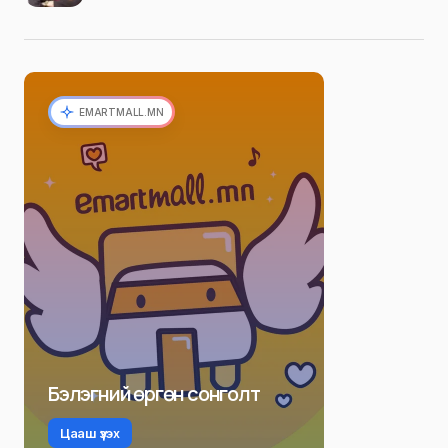
EMARTMALL.MN
Бэлэгний өргөн сонголт
Цааш үзэх