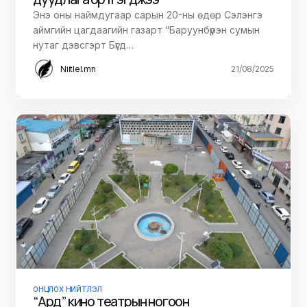
Энэ оны наймдугаар сарын 20-ны өдөр Сэлэнгэ
аймгийн цагдаагийн газарт “Баруунбүрэн сумын
нутаг дэвсгэрт Бүгд…
Niitlel.mn
21/08/2025
ОНЦЛОХ НИЙТЛЭЛ
“Ард” кино театрын ногоон