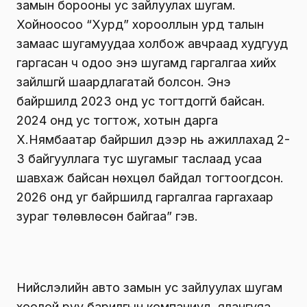
замын борооны ус зайлуулах шугам.
Хойноосоо “Хурд” хорооллын урд талын
замаас шугамуудаа холбож авчраад худгууд
гаргасан ч одоо энэ шугамд гаргалгаа хийх
зайлшгүй шаардлагатай болсон. Энэ
байршилд 2023 онд ус тогтдоггүй байсан.
2024 онд ус тогтож, хотын дарга
Х.Нямбаатар байршил дээр нь ажиллахад 2-
3 байгууллага тус шугамыг таслаад усаа
шавхаж байсан нөхцөл байдал тогтоогдсон.
2026 онд уг байршилд гаргалгаа гаргахаар
зураг төлөвлөсөн байгаа” гэв.
Нийслэлийн авто замын ус зайлуулах шугам
хоолой руу барилгын компаниуд, ялангуяа