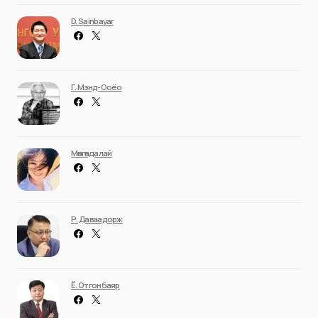
D. Sainbayar
Г. Мэнд-Ооёо
Мөнгөндалай
Р. Даваадорж
Ё. Отгонбаяр