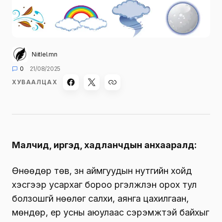
Niitlel.mn
0
21/08/2025
ХУВААЛЦАХ
Малчид, иргэд, хадланчдын анхааралд:
Өнөөдөр төв, зүүн аймгуудын нутгийн хойд
хэсгээр усархаг бороо үргэлжлэн орох тул
болзошгүй нөөлөг салхи, аянга цахилгаан,
мөндөр, үер усны аюулаас сэрэмжтэй байхыг