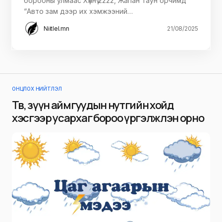
борооны улмаас Хүннү 2222, Жапан таун орчимд
“Авто зам дээр их хэмжээний…
Niitlel.mn
21/08/2025
ОНЦЛОХ НИЙТЛЭЛ
Төв, зүүн аймгуудын нутгийн хойд
хэсгээр усархаг бороо үргэлжлэн орно