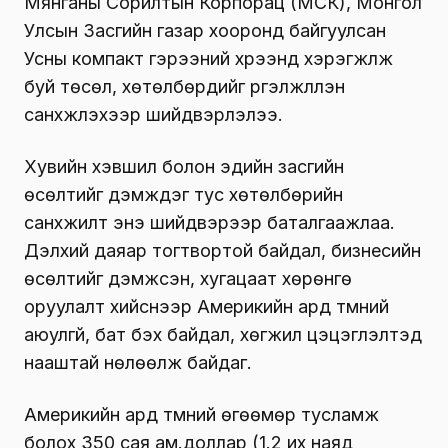
Мянганы Сорилтын Корпорац (МСК), Монгол
Улсын Засгийн газар хооронд байгуулсан
Усны компакт гэрээний хүрээнд хэрэгжүүлж
буй төсөл, хөтөлбөрүүдийг үргэлжлүүлэн
санхүүжүүлэхээр шийдвэрлэлээ.
Хувийн хэвшил болон эдийн засгийн
өсөлтийг дэмждэг тус хөтөлбөрийн
санхүүжилт энэ шийдвэрээр баталгаажлаа.
Дэлхий даяар тогтвортой байдал, бизнесийн
өсөлтийг дэмжсэн, хугацаат хөрөнгө
оруулалт хийснээр Америкийн ард түмний
аюулгүй, бат бэх байдал, хөгжил цэцэглэлтэд
нааштай нөлөөлж байдаг.
Америкийн ард түмний өгөөмөр тусламж
болох 350 сая ам.доллар (1.2 их наяд