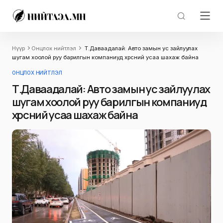
Нүүр
Онцлох нийтлэл
Т.Даваадалай: Авто замын ус зайлуулах
шугам хоолой руу барилгын компаниуд хөрсний усаа шахаж байна
ОНЦЛОХ НИЙТЛЭЛ
Т.Даваадалай: Авто замын ус зайлуулах
шугам хоолой руу барилгын компаниуд
хөрсний усаа шахаж байна