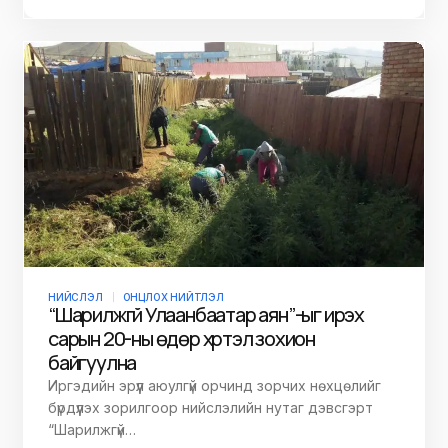
НИЙСЛЭЛ
ОНЦЛОХ НИЙТЛЭЛ
“Шарилжгүй Улаанбаатар аян”-ыг ирэх
сарын 20-ны өдөр хүртэл зохион
байгуулна
Иргэдийн эрүүл аюулгүй орчинд зорчих нөхцөлийг
бүрдүүлэх зорилгоор нийслэлийн нутаг дэвсгэрт
“Шарилжгүй…