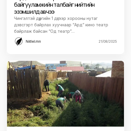
байгууламжийн талбайг нийтийн
эзэмшилд авчээ
Чингэлтэй дүүргийн 1 дүгээр хорооны нутаг
дэвсгэрт байрлах хуучнаар “Ард” кино театр
байрлаж байсан “Од театр”…
Niitlel.mn
21/08/2025