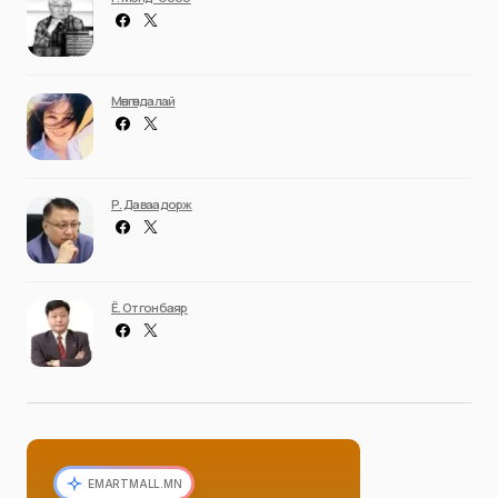
Мөнгөндалай
Р. Даваадорж
Ё. Отгонбаяр
EMARTMALL.MN