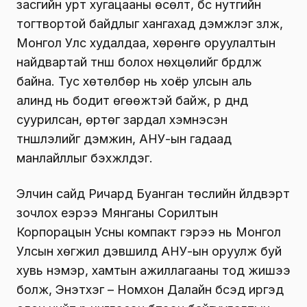
засгийн урт хугацааны өсөлт, бүс нутгийн
тогтвортой байдлыг хангахад дэмжлэг үзүүлж,
Монгол Улс худалдаа, хөрөнгө оруулалтын
найдвартай түнш болох нөхцөлийг бүрдүүлж
байна. Тус хөтөлбөр нь хоёр улсын аль
алинд нь бодит өгөөжтэй байж, үр дүнд
суурилсан, өртөг зардал хэмнэсэн
түншлэлийг дэмжин, АНУ-ын гадаад
манлайллыг бэхжүүлдэг.
Элчин сайд Ричард Буанган төслийн үйлдвэрт
зочлох үеэрээ Мянганы Сорилтын
Корпорацын Усны компакт гэрээ нь Монгол
Улсын хөгжил дэвшилд АНУ-ын оруулж буй
хувь нэмэр, хамтын ажиллагааны тод жишээ
болж, Энэтхэг – Номхон Далайн бүсэд иргэд