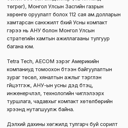
төгрөг), Монгол Улсын Засгийн газрын
хөрөнгө оруулалт болох 112 сая ам.долларын
хамтарсан санхүүжилт бүхий Усны компакт
гэрээ нь АНУ болон Монгол Улсын
стратегийн хамтын ажиллагааны тулгуур
багана юм.
Tetra Tech, AECOM зэрэг Америкийн
компаниуд томоохон бүтээн байгуулалтын
зураг төсөл, хяналтын ажлыг тэргүүлэн
гүйцэтгэж, АНУ-ын усны дэд бүтэц,
инженерчлэл, технологийн чиглэлээрх
туршлага, чадавхыг компакт хөтөлбөрийн
хүрээнд нутагшуулж байна.
Дэлхий дахины хөгжилд тулгарч буй сорилт