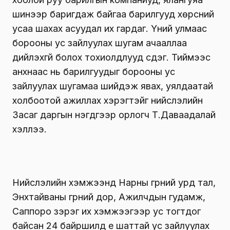
шинээр баригдаж байгаа барилгууд хөрсний
усаа шахах асуудал их гардаг. Үүний улмаас
борооны ус зайлуулах шугам ачааллаа
дийлэхгүй болох тохиолдлууд үүсдэг. Тиймээс
анхнаас нь барилгуудыг борооны ус
зайлуулах шугамаа шийдэж явах, уялдаатай
холбоотой ажиллах хэрэгтэйг нийслэлийн
Засаг даргын нэгдүгээр орлогч Т.Даваадалай
хэллээ.
Нийслэлийн хэмжээнд Нарны гүүрний урд тал,
Энхтайваны гүүрний дор, Ажилчдын гудамж,
Саппоро зэрэг их хэмжээгээр ус тогтдог
байсан 24 байршилд үе шаттай ус зайлуулах