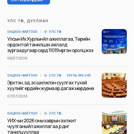
УЛС ТӨР, ДУУЛИАН
Таны имэйл хаягийг нийтлэхгүй.
ОНЦЛОХ НИЙТЛЭЛ
УЛС ТӨР
Шаардлагатай талбаруудыг
*
гэж
Улсын Их Хурлын үйл ажиллагаа, Төрийн
тэмдэглэсэн
ордонтой танилцах аялалд
зургаадугаар сард 11019 иргэн оролцжээ
Name
*
08/07/2026
ОНЦЛОХ НИЙТЛЭЛ
УЛС ТӨР
ХУУЛЬ ЭРХ ЗҮЙ
E-mail
*
Эрхтэн, эд, эс шилжүүлэн суулгах тухай
хуулийг ердийн журмаар дагаж мөрдөнө
07/07/2026
Сэтгэгдэл
*
ОНЦЛОХ НИЙТЛЭЛ
УЛС ТӨР
УИХ-ын 2026 оны хаврын ээлжит
чуулганы үйл ажиллагаа, үр дүнг
танилцууллаа