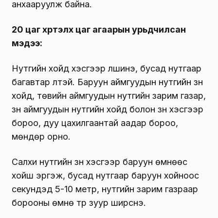
анхааруулж байна.
20 цаг хүртэлх
цаг агаарын урьдчилсан
мэдээ:
Нутгийн хойд хэсгээр үүлшинэ, бусад нутгаар
багавтар үүлтэй. Баруун аймгуудын нутгийн зүүн
хойд, төвийн аймгуудын нутгийн зарим газар,
зүүн аймгуудын нутгийн хойд болон зүүн хэсгээр
бороо, дуу цахилгаантай аадар бороо,
мөндөр орно.
Салхи нутгийн зүүн хэсгээр баруун өмнөөс
хойш эргэж, бусад нутгаар баруун хойноос
секундэд 5-10 метр, нутгийн зарим газраар
борооны өмнө түр зуур ширүүснэ.