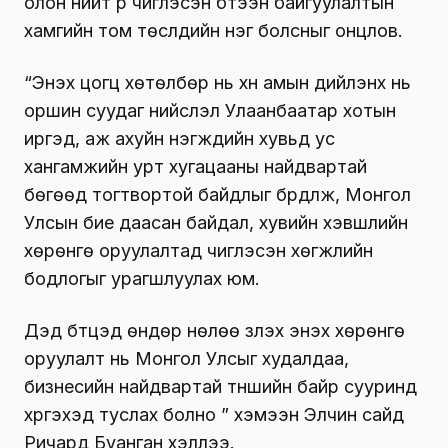
олон нийт рүү чиглэсэн бүтээн байгуулалтын
хамгийн том төслүүдийн нэг болсныг онцлов.
“Энэхүү цогц хөтөлбөр нь хүн амын дийлэнх нь
оршин суудаг нийслэл Улаанбаатар хотын
иргэд, аж ахуйн нэгжүүдийн хувьд ус
хангамжийн урт хугацааны найдвартай
бөгөөд тогтвортой байдлыг бүрдүүлж, Монгол
Улсын бие даасан байдал, хувийн хэвшлийн
хөрөнгө оруулалтад чиглэсэн хөгжлийн
бодлогыг урагшлуулах юм.
Дэд бүтцэд өндөр нөлөө үзүүлэх энэхүү хөрөнгө
оруулалт нь Монгол Улсыг худалдаа,
бизнесийн найдвартай түншийн байр сууринд
хүргэхэд туслах болно ” хэмээн Элчин сайд
Ричард Буанган хэллээ.