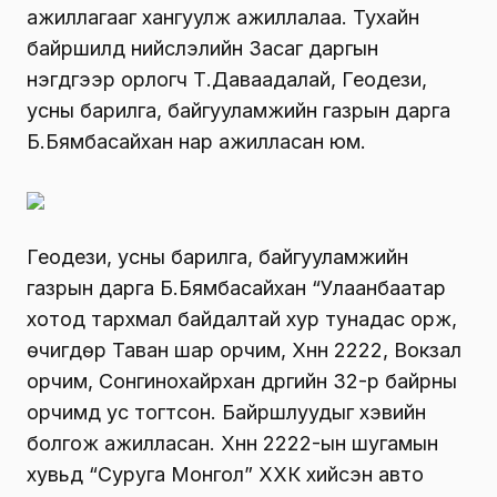
ажиллагааг хангуулж ажиллалаа. Тухайн
байршилд нийслэлийн Засаг даргын
нэгдүгээр орлогч Т.Даваадалай, Геодези,
усны барилга, байгууламжийн газрын дарга
Б.Бямбасайхан нар ажилласан юм.
Геодези, усны барилга, байгууламжийн
газрын дарга Б.Бямбасайхан “Улаанбаатар
хотод тархмал байдалтай хур тунадас орж,
өчигдөр Таван шар орчим, Хүннү 2222, Вокзал
орчим, Сонгинохайрхан дүүргийн 32-р байрны
орчимд ус тогтсон. Байршлуудыг хэвийн
болгож ажилласан. Хүннү 2222-ын шугамын
хувьд “Суруга Монгол” ХХК хийсэн авто