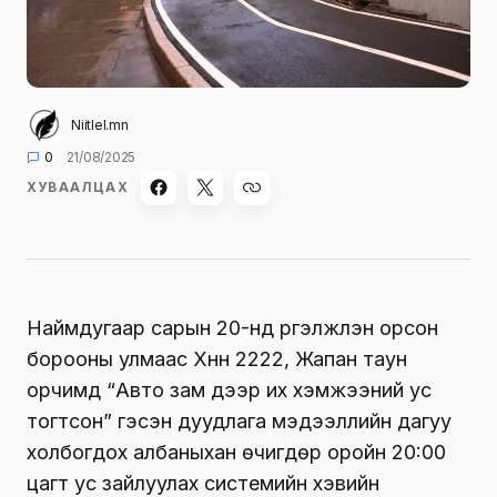
Niitlel.mn
0
21/08/2025
ХУВААЛЦАХ
Наймдугаар сарын 20-нд үргэлжлэн орсон
борооны улмаас Хүннү 2222, Жапан таун
орчимд “Авто зам дээр их хэмжээний ус
тогтсон” гэсэн дуудлага мэдээллийн дагуу
холбогдох албаныхан өчигдөр оройн 20:00
цагт ус зайлуулах системийн хэвийн