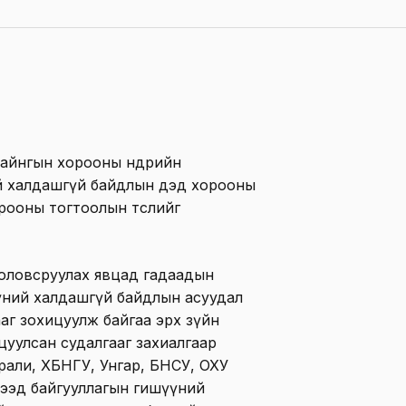
айнгын хорооны өнөөдрийн
й халдашгүй байдлын дэд хорооны
рооны тогтоолын төслийг
боловсруулах явцад гадаадын
ний халдашгүй байдлын асуудал
аг зохицуулж байгаа эрх зүйн
цуулсан судалгааг захиалгаар
рали, ХБНГУ, Унгар, БНСУ, ОХУ
дээд байгууллагын гишүүний