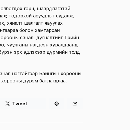
олбогдох гэрч, шаардлагатай
ах; тодорхой асуудлыг судалж,
ах, хяналт шалгалт явуулах
ангаараа болон хамтарсан
хорооны санал, дүгнэлтийг Төрийн
оо, чуулганы нэгдсэн хуралдаанд
бүрэн эрх эдлэхээр дүрмийн төсөлд
анал нэгтэйгээр Байнгын хорооны
 хорооны дүрэм батлагдлаа.
Tweet