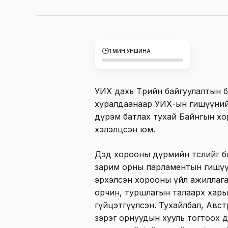
1 МИН УНШИНА
УИХ дахь Төрийн байгуулалтын б
хуралдаанаар УИХ-ын гишүүни
дүрэм батлах тухай Байнгын хо
хэлэлцсэн юм.
Дэд хорооны дүрмийн төслийг 
зарим орны парламентын гишүү
эрхэлсэн хорооны үйл ажиллага
орчин, туршлагын талаарх харь
гүйцэтгүүлсэн. Тухайлбал, Авст
зэрэг орнуудын хууль тогтоох 