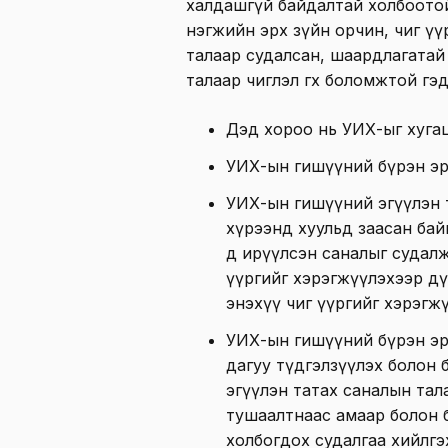
халдашгүй байдалтай холбоото
нэгжийн эрх зүйн орчин, чиг үү
талаар судалсан, шаардлагатай 
талаар чиглэл өгөх боломжтой г
Дэд хороо нь УИХ-ыг хугаца
УИХ-ын гишүүний бүрэн эр
УИХ-ын гишүүний эгүүлэн 
хүрээнд хуульд заасан бай
д ирүүлсэн саналыг судалж
үүргийг хэрэгжүүлэхээр дү
энэхүү чиг үүргийг хэрэгж
УИХ-ын гишүүний бүрэн эр
дагуу түдгэлзүүлэх болон б
эгүүлэн татах саналын тал
тушаалтнаас амаар болон б
холбогдох судалгаа хийлгэ