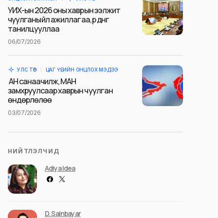
УИХ-ын 2026 оны хаврын ээлжит
чуулганы үйл ажиллагаа, үр дүнг
танилцууллаа
06/07/2026
УЛС ТӨР
ЦАГ ҮЕИЙН ОНЦЛОХ МЭДЭЭ
АН санаачилж, МАН
замхруулсаар хаврын чуулган
өндөрлөлөө
03/07/2026
НИЙТЛЭЛЧИД
Adiya Idea
D. Sainbayar