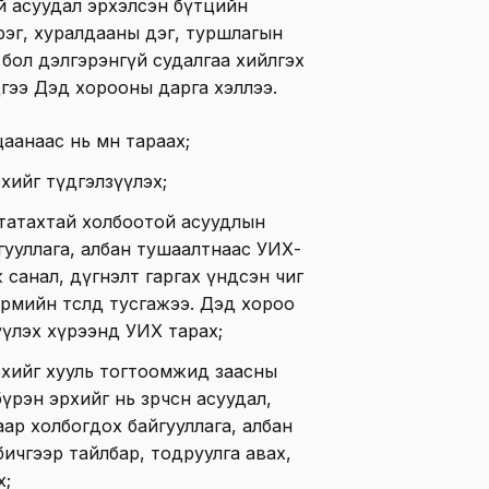
й асуудал эрхэлсэн бүтцийн
рэг, хуралдааны дэг, туршлагын
бол дэлгэрэнгүй судалгаа хийлгэх
эдгээ Дэд хорооны дарга хэллээ.
анаас нь өмнө тараах;
хийг түдгэлзүүлэх;
татахтай холбоотой асуудлын
гууллага, албан тушаалтнаас УИХ-
 санал, дүгнэлт гаргах үндсэн чиг
рмийн төсөлд тусгажээ. Дэд хороо
үүлэх хүрээнд УИХ тарах;
хийг хууль тогтоомжид заасны
үрэн эрхийг нь зөрчсөн асуудал,
аар холбогдох байгууллага, албан
ичгээр тайлбар, тодруулга авах,
х;