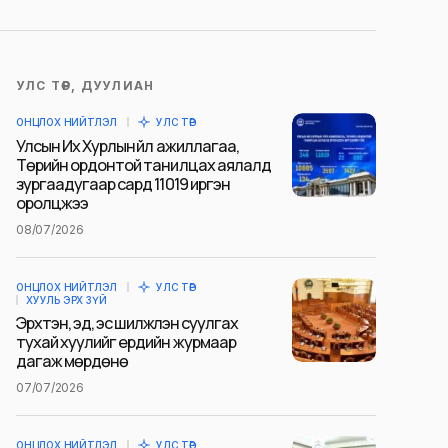
УЛС ТӨР, ДУУЛИАН
ОНЦЛОХ НИЙТЛЭЛ
УЛС ТӨР
Улсын Их Хурлын үйл ажиллагаа,
Төрийн ордонтой танилцах аялалд
зургаадугаар сард 11019 иргэн
оролцжээ
08/07/2026
ОНЦЛОХ НИЙТЛЭЛ
УЛС ТӨР
ХУУЛЬ ЭРХ ЗҮЙ
Эрхтэн, эд, эс шилжүүлэн суулгах
тухай хуулийг ердийн журмаар
дагаж мөрдөнө
07/07/2026
ОНЦЛОХ НИЙТЛЭЛ
УЛС ТӨР