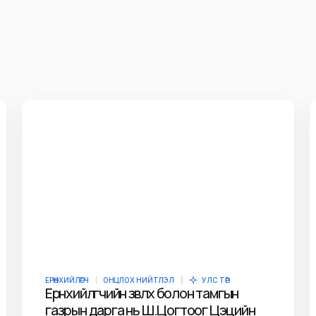
owser for the next
ЕРӨНХИЙЛӨГЧ
ОНЦЛОХ НИЙТЛЭЛ
УЛС ТӨР
Ерөнхийлөгчийн зөвлөх болон тамгын
газрын дарга нь Ш.Цогтоог Цэцийн