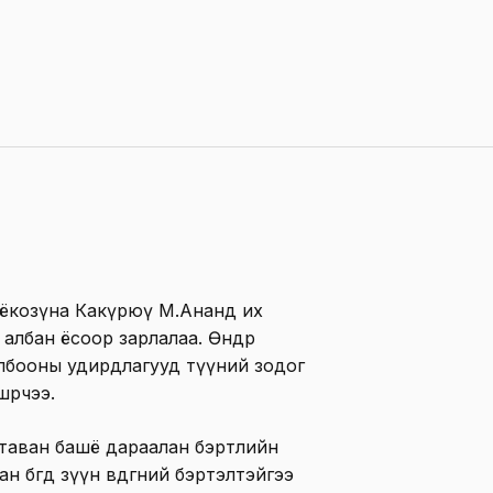
 ёкозүна Какүрюү М.Ананд их
лбан ёсоор зарлалаа. Өнөөдөр
олбооны удирдлагууд түүний зодог
өөрчээ.
н таван башё дараалан бэртлийн
бөгөөд зүүн өвдөгний бэртэлтэйгээ