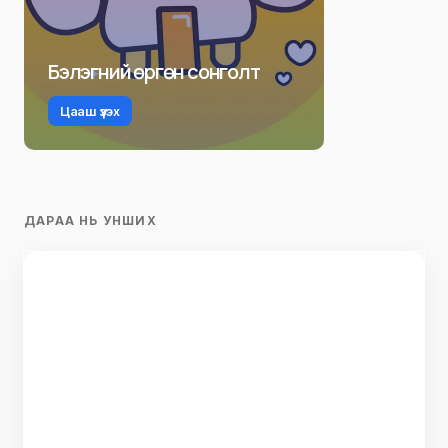
Бэлэгний өргөн сонголт
Цааш үзэх
ДАРАА НЬ УНШИХ