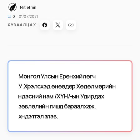
Niitlel.mn
0
01/07/2021
ХУВААЛЦАХ
Монгол Улсын Ерөнхийлөгч
У.Хүрэлсүхэд өнөөдөр Хөдөлмөрийн
үндэсний нам /ХҮН/-ын Удирдах
зөвлөлийн гишүүд бараалхаж,
хүндэтгэл үзүүлэв.