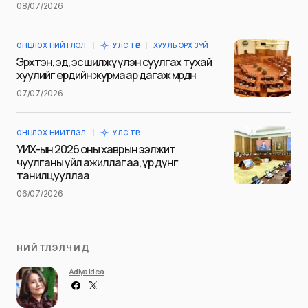
08/07/2026
Сэтгэгдэл
*
ОНЦЛОХ НИЙТЛЭЛ
УЛС ТӨР
ХУУЛЬ ЭРХ ЗҮЙ
Эрхтэн, эд, эс шилжүүлэн суулгах тухай
хуулийг ердийн журмаар дагаж мөрдөнө
07/07/2026
Save my name and e-mail in this browser for the next
time I comment.
ОНЦЛОХ НИЙТЛЭЛ
УЛС ТӨР
Илгээх
УИХ-ын 2026 оны хаврын ээлжит
чуулганы үйл ажиллагаа, үр дүнг
танилцууллаа
06/07/2026
НИЙТЛЭЛЧИД
Adiya Idea