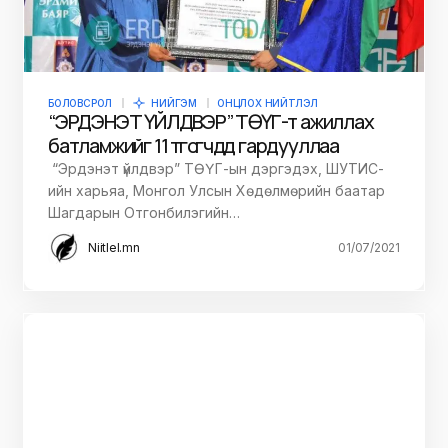
БОЛОВСРОЛ
НИЙГЭМ
ОНЦЛОХ НИЙТЛЭЛ
“ЭРДЭНЭТ ҮЙЛДВЭР” ТӨҮГ-т ажиллах
батламжийг 11 төгсөгчдөд гардууллаа
“Эрдэнэт үйлдвэр” ТӨҮГ-ын дэргэдэх, ШУТИС-
ийн харьяа, Монгол Улсын Хөдөлмөрийн баатар
Шагдарын Отгонбилэгийн…
Niitlel.mn
01/07/2021