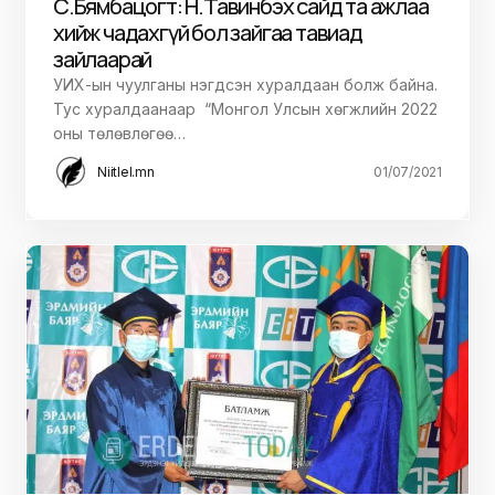
С.Бямбацогт: Н.Тавинбэх сайд та ажлаа
хийж чадахгүй бол зайгаа тавиад
зайлаарай
УИХ-ын чуулганы нэгдсэн хуралдаан болж байна.
Тус хуралдаанаар “Монгол Улсын хөгжлийн 2022
оны төлөвлөгөө…
Niitlel.mn
01/07/2021