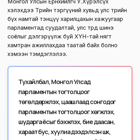
Монгол Улсын Ерөнхийлөгч У.Хүрэлсүх
хэлэхдээ Төрийн тэргүүний хувьд улс төрийн
бүх намтай тэнцүү харилцахын хажуугаар
парламентад суудалтай, улс төрд шинэ
соёлыг дэлгэрүүлж буй ХҮН-тай нягт
хамтран ажиллахдаа таатай байх болно
хэмээн тэмдэглэлээ.
Тухайлбал, Монгол Улсад
парламентын тогтолцоог
төгөлдөржүүлэх, цаашлаад сонгодог
парламентын тогтолцоог хөгжүүлэх,
шударга ёсыг бэхжүүлэх, бие даасан,
хараат бус, хуулиа дээдэлсэн шүүх,