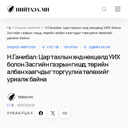
Нүүр
Онцлох нийтлэл
Н.Ганибал: Цар тахлын хүнд нөхцөлд УИХ болон
Засгийн газрын гишүүд, төрийн албан хаагчдыг торгуулиа төлөхийг
уриалж байна
ОНЦЛОХ НИЙТЛЭЛ
УЛС ТӨР
ЧУУЛГАН
ЭДИЙН ЗАСАГ
Н.Ганибал: Цар тахлын хүнд нөхцөлд УИХ
болон Засгийн газрын гишүүд, төрийн
албан хаагчдыг торгуулиа төлөхийг
уриалж байна
Niitlel.mn
0
01/07/2021
ХУВААЛЦАХ