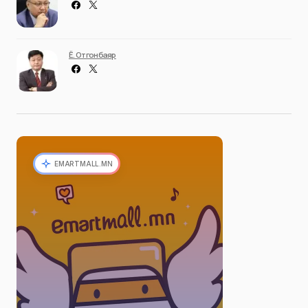
Ё. Отгонбаяр
EMARTMALL.MN