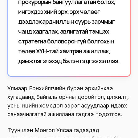
прокурорын байгууллагатай болох,
ингэхдээ хүний эрх, эрх чөлөөг
дээдлэх ардчиллын суурь зарчмыг
чанд хадгалах, авлигатай тэмцэх
стратегиа боловсронгуй болгохын
төлөө ХҮН-тай хамтран ажиллаж,
дэмжлэг үзүүлэхэд бэлэн гэдгээ хэллээ.
Улмаар Ерөнхийлөгчийн бүрэн эрхийнхээ
хугацаанд байгаль орчны доройтол, цөлжилт,
усны нөөцийн хомсдол зэрэг асуудлаар идэвх
санаачилгатай ажиллана гэдгээ тодотгов.
Түүнчлэн Монгол Улсаа гадаадад