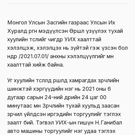
Монгол Улсын Засгийн газраас Улсын Их
Хуралд өргөн мэдүүлсэн Өршөөл үзүүлэх тухай
хуулийн төслийг өчигдөр УИХ хаалттай
хэлэлцэж, хэлэлцэх нь зүйтэй гэж үзсэн бол
өнөөдөр /2021.07.01/ анхны хэлэлцүүлгийг мөн
хаалттай хийж байна.
Уг хуулийн төслөлд өршөөлд хамрагдах зөрчлийн
шинжтэй хэргүүдийн нэг нь 2021 оны 6
дугаар сарын 24-ний өдрийн 24 цаг 00
минутаас өмнө Зөрчлийн тухай хуульд заасан
зөрчил үйлдсэн иргэдийн торгуулийг тэглэх
заалт бий. Тэгвэл УИХ-ын гишүн Н.Ганибал
авто машины торгуулийг нэг удаа тэглэх