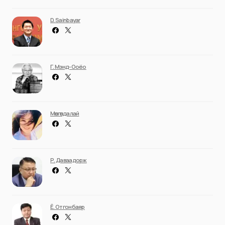
D. Sainbayar
Г. Мэнд-Ооёо
Мөнгөндалай
Р. Даваадорж
Ё. Отгонбаяр