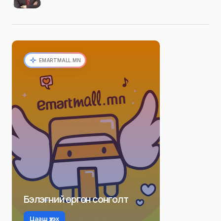
EMARTMALL.MN
Бэлэгний өргөн сонголт
Цааш үзэх