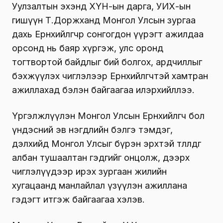
Уулзалтын эхэнд ХҮН-ын дарга, УИХ-ын
гишүүн Т.Доржханд Монгол Улсын зургаа
дахь Ерөнхийлөгчөөр сонгогдон үүрэгт ажилдаа
орсонд нь баяр хүргэж, улс оронд
тогтвортой байдлыг бий болгох, ардчиллыг
бэхжүүлэх чиглэлээр Ерөнхийлөгчтэй хамтран
ажиллахад бэлэн байгаагаа илэрхийллээ.
Үргэлжлүүлэн Монгол Улсын Ерөнхийлөгч бол
үндэсний эв нэгдлийн бэлгэ тэмдэг,
дэлхийд Монгол Улсыг бүрэн эрхтэй төлөөлдөг
албан тушаалтан гэдгийг онцолж, дээрх
чиглэлүүдээр ирэх зургаан жилийн
хугацаанд манлайлал үзүүлэн ажиллана
гэдэгт итгэж байгаагаа хэлэв.