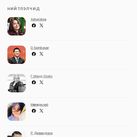
НИЙТЛЭЛЧИД
Adiya Idea
D. Sainbayar
Г. Мэнд-Ооёо
Мөнгөндалай
Р. Даваадорж