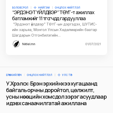
БОЛОВСРОЛ
НИЙГЭМ
ОНЦЛОХ НИЙТЛЭЛ
“ЭРДЭНЭТ ҮЙЛДВЭР” ТӨҮГ-т ажиллах
батламжийг 11 төгсөгчдөд гардууллаа
“Эрдэнэт үйлдвэр” ТӨҮГ-ын дэргэдэх, ШУТИС-
ийн харьяа, Монгол Улсын Хөдөлмөрийн баатар
Шагдарын Отгонбилэгийн…
Niitlel.mn
01/07/2021
ЕРӨНХИЙЛӨГЧ
ОНЦЛОХ НИЙТЛЭЛ
УЛС ТӨР
У.Хүрэлсүх: Бүрэн эрхийнхээ хугацаанд
байгаль орчны доройтол, цөлжилт,
усны нөөцийн хомсдол зэрэг асуудлаар
идэвх санаачилгатай ажиллана