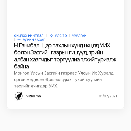
ОНЦЛОХ НИЙТЛЭЛ
УЛС ТӨР
ЧУУЛГАН
ЭДИЙН ЗАСАГ
Н.Ганибал: Цар тахлын хүнд нөхцөлд УИХ
болон Засгийн газрын гишүүд, төрийн
албан хаагчдыг торгуулиа төлөхийг уриалж
байна
Монгол Улсын Засгийн газраас Улсын Их Хуралд
өргөн мэдүүлсэн Өршөөл үзүүлэх тухай хуулийн
төслийг өчигдөр УИХ…
Niitlel.mn
01/07/2021