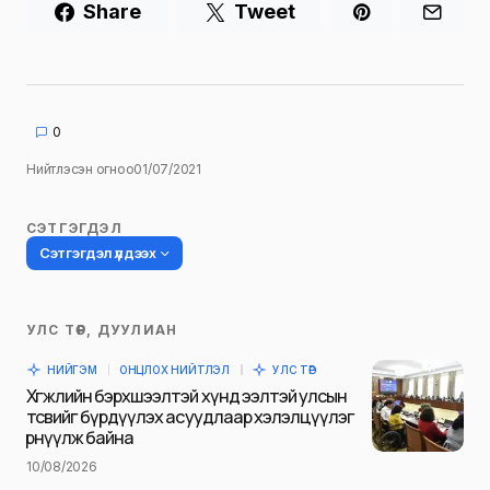
Share
Tweet
0
Нийтлэсэн огноо
01/07/2021
СЭТГЭГДЭЛ
Сэтгэгдэл үлдээх
УЛС ТӨР, ДУУЛИАН
Таны имэйл хаягийг нийтлэхгүй.
НИЙГЭМ
ОНЦЛОХ НИЙТЛЭЛ
УЛС ТӨР
Шаардлагатай талбаруудыг
*
гэж
Хөгжлийн бэрхшээлтэй хүнд ээлтэй улсын
тэмдэглэсэн
төсвийг бүрдүүлэх асуудлаар хэлэлцүүлэг
өрнүүлж байна
Name
*
10/08/2026