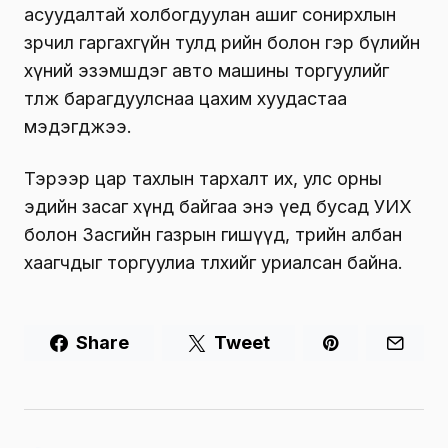
асуудалтай холбогдуулан ашиг сонирхлын
зөрчил гаргахгүйн тулд өөрийн болон гэр бүлийн
хүний эзэмшдэг авто машины торгуулийг
төлж барагдуулснаа цахим хуудастаа
мэдэгджээ.
Тэрээр цар тахлын тархалт их, улс орны
эдийн засаг хүнд байгаа энэ үед бусад УИХ
болон Засгийн газрын гишүүд, төрийн албан
хаагчдыг торгуулиа төлөхийг уриалсан байна.
Share
Tweet