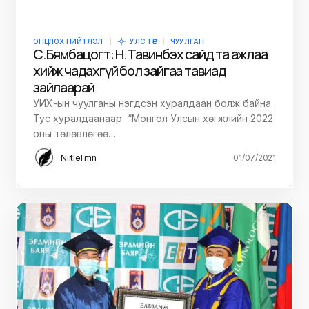
ОНЦЛОХ НИЙТЛЭЛ
УЛС ТӨР
ЧУУЛГАН
С.Бямбацогт: Н.Тавинбэх сайд та ажлаа
хийж чадахгүй бол зайгаа тавиад
зайлаарай
УИХ-ын чуулганы нэгдсэн хуралдаан болж байна.
Тус хуралдаанаар “Монгол Улсын хөгжлийн 2022
оны төлөвлөгөө…
Niitlel.mn
01/07/2021