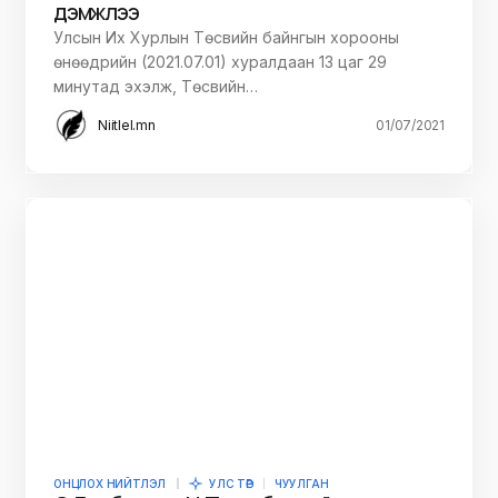
дэмжлээ
Улсын Их Хурлын Төсвийн байнгын хорооны
өнөөдрийн (2021.07.01) хуралдаан 13 цаг 29
минутад эхэлж, Төсвийн…
Niitlel.mn
01/07/2021
ОНЦЛОХ НИЙТЛЭЛ
УЛС ТӨР
ЧУУЛГАН