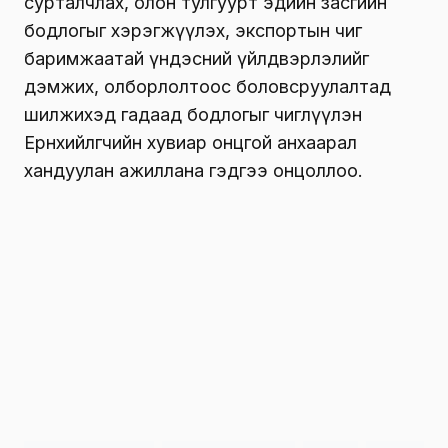
сурталчлах, олон тулгуурт эдийн засгийн
бодлогыг хэрэгжүүлэх, экспортын чиг
баримжаатай үндэсний үйлдвэрлэлийг
дэмжих, олборлолтоос боловсруулалтад
шилжихэд гадаад бодлогыг чиглүүлэн
Ерөнхийлөгчийн хувиар онцгой анхаарал
хандуулан ажиллана гэдгээ онцоллоо.