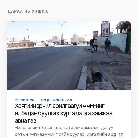
ДАРАА НЬ УНШИХ
НИЙГЭМ
ОНЦЛОХ НИЙТЛЭЛ
Хаягийн зөрчил арилгаагүй ААН-ийг
албадан буулгах хүртэл арга хэмжээ
авна гэв
Нийслэлийн Засаг даргын захирамжийн дагуу
хотын өнгө үзэмжийг сайжруулах, иргэдийн эрүүл, ая