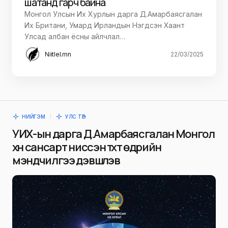
шатанд гарч байна
​Монгол Улсын Их Хурлын дарга Д.Амарбаясгалан
Их Британи, Умард Ирландын Нэгдсэн Хаант
Улсад албан ёсны айлчлал…
Niitlel.mn
22/03/2025
НИЙГЭМ
УЛС ТӨР
УИХ-ын дарга Д.Амарбаясгалан Монгол
хүн сансарт ниссэн түүхт өдрийн
мэндчилгээ дэвшүүлэв