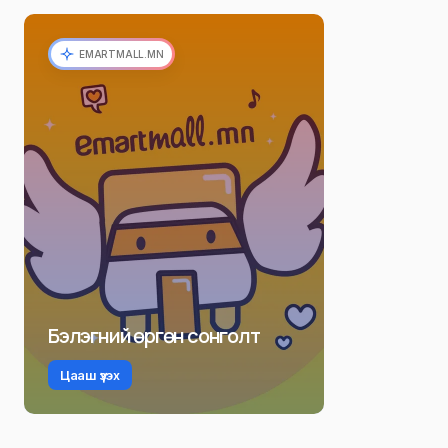
EMARTMALL.MN
Бэлэгний өргөн сонголт
Цааш үзэх