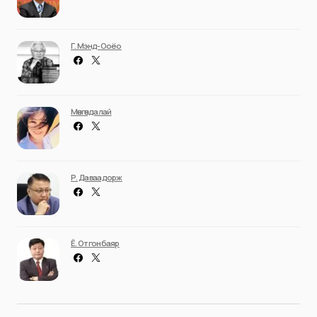
Г. Мэнд-Ооёо
Мөнгөндалай
Р. Даваадорж
Ё. Отгонбаяр