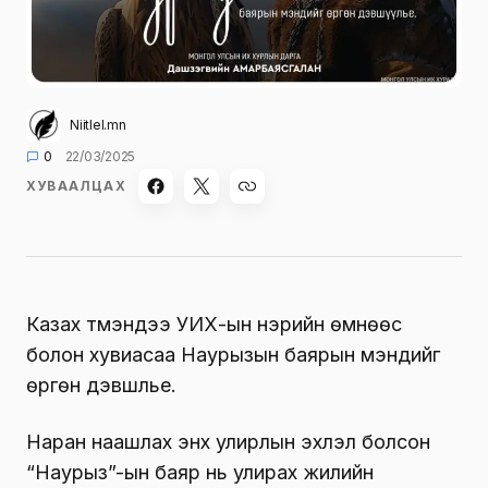
Niitlel.mn
0
22/03/2025
ХУВААЛЦАХ
Казах түмэндээ УИХ-ын нэрийн өмнөөс
болон хувиасаа Наурызын баярын мэндийг
өргөн дэвшүүлье.
Наран наашлах энх улирлын эхлэл болсон
“Наурыз”-ын баяр нь улирах жилийн