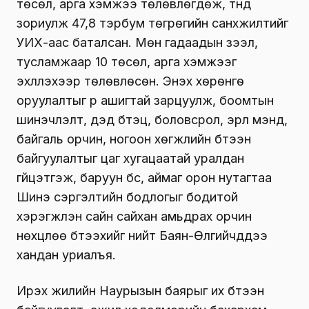
төсөл, арга хэмжээ төлөвлөгдөж, түүнд
зориулж 47,8 тэрбум төгрөгийн санхүүжилтийг
УИХ-аас баталсан. Мөн гадаадын зээл,
тусламжаар 10 төсөл, арга хэмжээг
эхлүүлэхээр төлөвлөсөн. Энэхүү хөрөнгө
оруулалтыг үр ашигтай зарцуулж, боомтын
шинэчлэлт, дэд бүтэц, боловсрол, эрүүл мэнд,
байгаль орчин, ногоон хөгжлийн бүтээн
байгуулалтыг цаг хугацаатай уралдан
гүйцэтгэж, баруун бүс, аймаг орон нутагтаа
Шинэ сэргэлтийн бодлогыг бодитой
хэрэгжүүлэн сайн сайхан амьдрах орчин
нөхцлөө бүтээхийг нийт Баян-Өлгийчүүддээ
хандан уриалъя.
Ирэх жилийн Наурызын баярыг их бүтээн