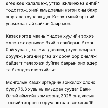
өгөөжөө хэлэлцэж, угтах жилийнхээ өнгийг
тодотгож, хүний амьдралын нэгэн оны баяр
жаргалаа хуваалцдаг Казах түмний эртний
уламжлалтай сайхан баяр мөн.
Казах иргэд маань Үндсэн хуулийн эрхээ
эдлэн эх орныхоо бүхий л салбарын бүтээн
байгуулалт, хөгжил дэвшилд хувь нэмрээ
оруулж, иргэний үүргээ эх орончоор биелүүлж
байдагт талархаж буйгаа баярын энэ өдөр
та бүхэндээ илэрхийлье.
Монголын Казах иргэдийн зонхилох олонх
буюу 76.3 хувь нь амьдран суудаг Баян-
Өлгий аймгийн хэмжээнд 2025 онд улсын
төсвийн хөрөнгө оруулалтаар санхүүжих 16