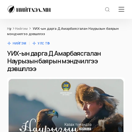
Нүүр
Нийгэм
УИХ-ын дарга Д.Амарбаясгалан Наурызын баярын
мэндчилгээ дэвшүүллээ
НИЙГЭМ
УЛС ТӨР
УИХ-ын дарга Д.Амарбаясгалан
Наурызын баярын мэндчилгээ
дэвшүүллээ