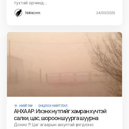
тухтай орчинд…
Niitlel.mn
24/03/2025
НИЙГЭМ
ОНЦЛОХ НИЙТЛЭЛ
АНХААР: Ихэнх нутгийг хамран хүчтэй
салхи, цас, шороон шуурга шуурна
Дохио !!! Цаг агаарын аюултай үзэгдлээс