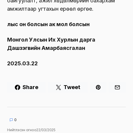
байгуулалт, ажил хөдөлмөрийн бахархам
амжилтаар угтахын ерөөл өргөе.
Үлыс о
н
болсын
ак
мол болсын
Монгол Улсын Их Хурлын дарга
Дашзэгвийн Амарбаясгалан
2025.03.22
Share
Tweet
0
Нийтлэсэн огноо
22/03/2025