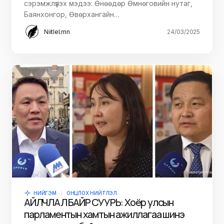
сэрэмжлүүлэх мэдээ: Өнөөдөр Өмнөговийн нутаг,
Баянхонгор, Өвөрхангайн…
Niitlel.mn
24/03/2025
НИЙГЭМ
ОНЦЛОХ НИЙТЛЭЛ
АЙЛЧЛАЛ БАЙР СУУРЬ: Хоёр улсын
парламентын хамтын ажиллагаа шинэ