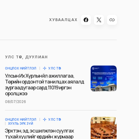
ХУВААЛЦАХ
УЛС ТӨР, ДУУЛИАН
ОНЦЛОХ НИЙТЛЭЛ
УЛС ТӨР
Улсын Их Хурлын үйл ажиллагаа,
Төрийн ордонтой танилцах аялалд
зургаадугаар сард 11019 иргэн
оролцжээ
08/07/2026
ОНЦЛОХ НИЙТЛЭЛ
УЛС ТӨР
ХУУЛЬ ЭРХ ЗҮЙ
Эрхтэн, эд, эс шилжүүлэн суулгах
тухай хуулийг ердийн журмаар