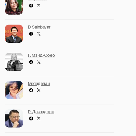
D. Sainbayar
Г. Мэнд-Ооёо
Мөнгөндалай
Р. Даваадорж