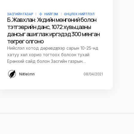
ЗАСГИЙН ГАЗАР
НИЙГЭМ
ОНЦЛОХ НИЙТЛЭЛ
Б.Жавхлан: Хүүхдийн мөнгөний болон
тэтгэврийн данс, 1072 хувьцааны
дансыг ашиглаж иргэдэд 300 мянган
төгрөг олгоно
Нийслэл хотод дөрөвдүгээр сарын 10-25-нд
хатуу хөл хорио тогтоох болсон тухай
Ерөнхий сайд болон Засгийн газрын…
Niitlel.mn
08/04/2021