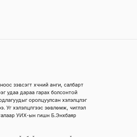
оос зэвсэгт хүчний анги, салбарт
рэг удаа дараа гарах болсонтой
длагуудыг оролцуулсан хэлэлцүүлэг
. Уг хэлэлцүүлгээс зөвлөмж, чиглэл
талаар УИХ-ын гишүүн Б.Энхбаяр