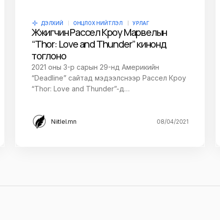
ДЭЛХИЙ
ОНЦЛОХ НИЙТЛЭЛ
УРЛАГ
Жүжигчин Рассел Кроу Марвелын
“Thor: Love and Thunder” кинонд
тоглоно
2021 оны 3-р сарын 29-нд Америкийн
“Deadline” сайтад мэдээлснээр Рассел Кроу
“Thor: Love and Thunder”-д…
Niitlel.mn
08/04/2021