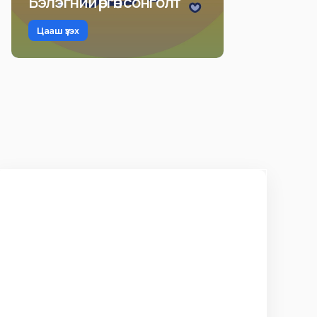
Бэлэгний өргөн сонголт
Цааш үзэх