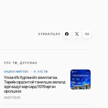
ХУВААЛЦАХ
УЛС ТӨР, ДУУЛИАН
ОНЦЛОХ НИЙТЛЭЛ
УЛС ТӨР
Улсын Их Хурлын үйл ажиллагаа,
Төрийн ордонтой танилцах аялалд
зургаадугаар сард 11019 иргэн
оролцжээ
08/07/2026