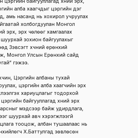
 цэргийн байгууллагад хүний эрх,
ргийн алба хаагчдыг цэргийн дэг
нд, амь насанд нь хохирол учруулах
байгаатай холбогдуулан Монгол
ий эрх, эрх чөлөөг хамгаалах
 шуурхай зохион байгуулахыг
өд Зэвсэгт хүчний ерөнхий
мж, Монгол Улсын Ерөнхий сайд
гай” гэжээ.
хүчин, Цэргийн албаны тухай
уулах, цэргийн алба хаагчийн эрх
үлээлгэх хариуцлагыг тодорхой
 цэргийн байгууллагад хүний эрх
гарсныг мэдсээр байж удирдлага,
эг шуурхай авч хэрэгжүүлээгүй
лага тооцож, албан тушаалаас нь
нхийлөгч Х.Баттулгад зөвлөсөн