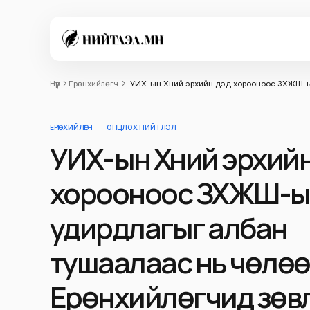
Нүүр
Ерөнхийлөгч
УИХ-ын Хүний эрхийн дэд хорооноос ЗХЖШ-ы
ЕРӨНХИЙЛӨГЧ
ОНЦЛОХ НИЙТЛЭЛ
УИХ-ын Хүний эрхий
хорооноос ЗХЖШ-ы
удирдлагыг албан
тушаалаас нь чөлө
Ерөнхийлөгчид зөв