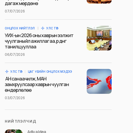
дагаж мөрдөнө
07/07/2026
ОНЦЛОХ НИЙТЛЭЛ
УЛС ТӨР
УИХ-ын 2026 оны хаврын ээлжит
чуулганы үйл ажиллагаа, үр дүнг
танилцууллаа
06/07/2026
УЛС ТӨР
ЦАГ ҮЕИЙН ОНЦЛОХ МЭДЭЭ
АН санаачилж, МАН
замхруулсаар хаврын чуулган
өндөрлөлөө
03/07/2026
НИЙТЛЭЛЧИД
Adiya Idea