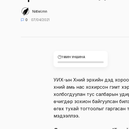
Niitlel.mn
0
07/04/2021
1 МИН УНШИНА
УИХ-ын Хүний эрхийн дэд хороон
хүний амь нас хохирсон гэмт хэ
холбогдуулан тус салбарын удир
өчигдөр зохион байгуулсан билээ
өгөх тухай тогтоолыг гаргасан 
мэдээллээ.