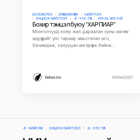
БОЛОВСРОЛ
ЕРӨНХИЙЛӨГЧ
НИЙТЛЭЛ
ОНЦЛОХ НИЙТЛЭЛ
УЛС ТӨР
ХУУЛЬ ЭРХ ЗҮЙ
Бохир тэмцэл буюу “ХАР ПИАР”
Монголчууд хоёр жил дараалан зуны аагим
өдрүүдийг улс төрөөр амьсгалан асч,
бачимдаж, халууцан өнгөрүүлж байна.…
Niitlel.mn
09/04/2021
НИЙГЭМ
ОНЦЛОХ НИЙТЛЭЛ
УЛС ТӨР