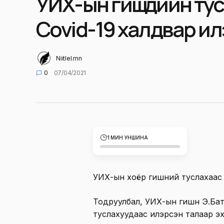
УИХ-ын гишүүдийн ту
Covid-19 халдвар и
Niitlel.mn
0
07/04/2021
1 МИН УНШИНА
УИХ-ын хоёр гишүүний туслахаас
Тодруулбал, УИХ-ын гишүүн Э.Ба
туслахуудаас илэрсэн талаар э