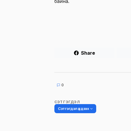
байна.
Share
0
СЭТГЭГДЭЛ
Сэтгэгдэл үлдээх