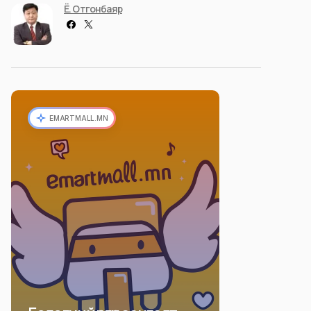
Ё. Отгонбаяр
EMARTMALL.MN