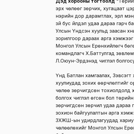
Дэд хорооны тогтоолд
“Төрийн
эрх чөлөөг зөрчих, хугацаат цэ
нэрийн дор дарамтлах, эрүүл мэ
зүй бус үйлдэл удаа дараа гарч 
Улсын Үндсэн хуульд заасан хүн
зорилгоор дараах арга хэмжээг
Монгол Улсын Ерөнхийлөгч бөгө
командлагч Х.Баттулгад зөвлө
Л.Оюун-Эрдэнэд чиглэл болгосу
Үүнд Батлан хамгаалах, Зэвсэгт 
хуулиудад зохих өөрчлөлтийг ор
чөлөө зөрчигдсөн тохиолдолд х
болгох чиглэл өгсөн бол төрийн
зөрчигдсөн зөрчил удаа дараа 
зохион байгуулалтын арга хэмжэ
ЗХЖШ-ын удирдлагуудад хариуц
чөлөөлөхийг Монгол Улсын Ерө