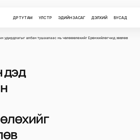
ӨДӨР ТУТАМ
УЛС ТӨР
ЭДИЙН ЗАСАГ
ДЭЛХИЙ
БУСАД
н удирдлагыг албан тушаалаас нь чөлөөөлөхийг Ерөнхийлөгчид зөвлөв
н дэд
н
өөлөхийг
лөв