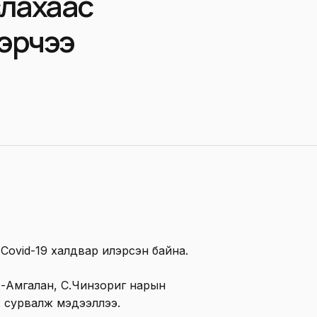
слахаас
лэрчээ
 Covid-19 халдвар илэрсэн байна.
т-Амгалан, С.Чинзориг нарын
х сурвалж мэдээллээ.