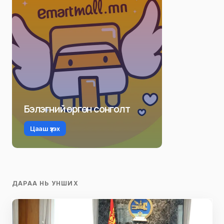
Бэлэгний өргөн сонголт
Цааш үзэх
ДАРАА НЬ УНШИХ