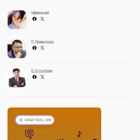
Мөнгөндалай
Р. Даваадорж
Ё. Отгонбаяр
EMARTMALL.MN