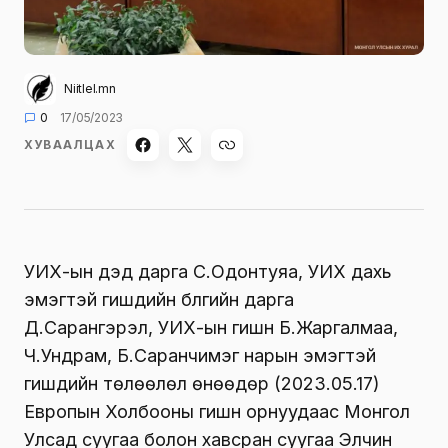
Niitlel.mn
0
17/05/2023
ХУВААЛЦАХ
УИХ-ын дэд дарга С.Одонтуяа, УИХ дахь
эмэгтэй гишүүдийн бүлгийн дарга
Д.Сарангэрэл, УИХ-ын гишүүн Б.Жаргалмаа,
Ч.Ундрам, Б.Саранчимэг нарын эмэгтэй
гишүүдийн төлөөлөл өнөөдөр (2023.05.17)
Европын Холбооны гишүүн орнуудаас Монгол
Улсад суугаа болон хавсран суугаа Элчин