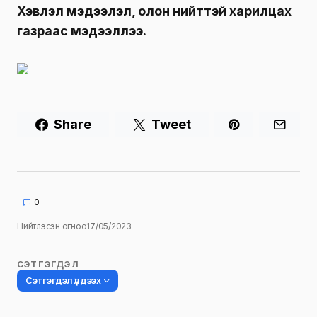
Хэвлэл мэдээлэл, олон нийттэй харилцах
газраас мэдээллээ.
Share
Tweet
0
Нийтлэсэн огноо
17/05/2023
СЭТГЭГДЭЛ
Сэтгэгдэл үлдээх