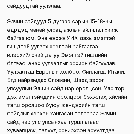
сайдуудтай уулзлаа.
Элчин сайдууд 5 дугаар сарын 15-18-ны
өдрүүдэд манай улсад ажлын айлчлал хийж
байгаа юм. Энэ үеэрээ УИХ дахь эмэгтэй
гишүүдтэй уулзах хүсэлтэй байгаагаа
илэрхийлсний дагуу Эмэгтэй гишүүдийн
бүлгээс энэхүү уулзалтыг зохион байгуулав.
Уулзалтад Европын холбоо, Финланд, Итали,
Бүгд найрамдах Словени, Швед зэрэг
улсуудын Элчин сайд нар оролцсон. Улс төр
дэх эмэгтэйчүүдийн оролцоог бэхжүүлэх, хүйсийн
тэгш оролцоо буюу жендэрийн тэгш
байдлыг хэрхэн хангасан талаараа Элчин
сайд нар улс улсынхаа туршлагаас
хуваалцаж, талууд сонирхсон асуултдаа