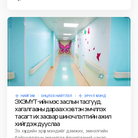
НИЙГЭМ
ОНЦЛОХ НИЙТЛЭЛ
ЭРҮҮЛ МЭНД
ЭХЭМҮТ-ийн мэс заслын тасгууд,
хагалгааны дараах хэвтэн эмчлүүлэх
тасагт их засвар шинэчлэлтийн ажил
хийгдэж дууслаа
Эх хүүхдийн эрүүл мэндийг дэмжих, эмнэлгийн
байгууллагын эмчилгээ үйлчилгээний чанар