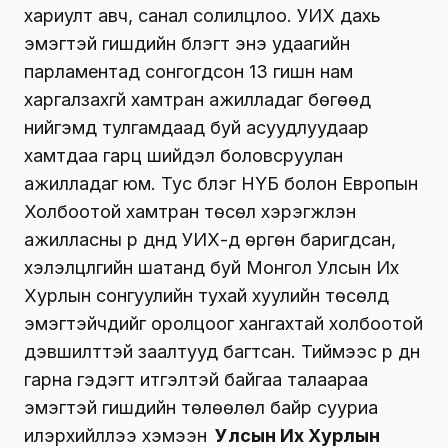
хариулт авч, санал солилцлоо. УИХ дахь
эмэгтэй гишүүдийн бүлэгт энэ удаагийн
парламентад сонгогдсон 13 гишүүн нам
харгалзахгүй хамтран ажилладаг бөгөөд
нийгэмд тулгамдаад буй асуудлуудаар
хамтдаа гарц шийдэл боловсруулан
ажилладаг юм. Тус бүлэг НҮБ болон Европын
Холбоотой хамтран төсөл хэрэгжүүлэн
ажилласны үр дүнд УИХ-д өргөн баригдсан,
хэлэлцүүлгийн шатанд буй Монгол Улсын Их
Хурлын сонгуулийн тухай хуулийн төсөлд
эмэгтэйчүүдийг оролцоог хангахтай холбоотой
дэвшилттэй заалтууд багтсан. Тиймээс үр дүн
гарна гэдэгт итгэлтэй байгаа талаараа
эмэгтэй гишүүдийн төлөөлөл байр сууриа
илэрхийллээ хэмээн
Улсын Их Хурлын