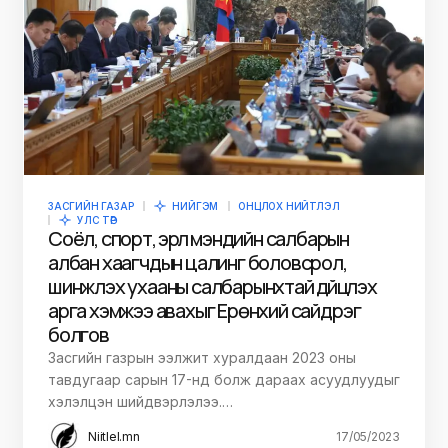
ЗАСГИЙН ГАЗАР
НИЙГЭМ
ОНЦЛОХ НИЙТЛЭЛ
УЛС ТӨР
Соёл, спорт, эрүүл мэндийн салбарын
албан хаагчдын цалинг боловсрол,
шинжлэх ухааны салбарынхтай дүйцүүлэх
арга хэмжээ авахыг Ерөнхий сайд үүрэг
болгов
Засгийн газрын ээлжит хуралдаан 2023 оны
тавдугаар сарын 17-нд болж дараах асуудлуудыг
хэлэлцэн шийдвэрлэлээ.…
Niitlel.mn
17/05/2023