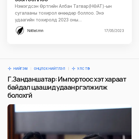
Нэмэгдсэн Өртгийн Албан Татвар(НӨАТ)-ын
сугалааны тохирол өнөөдөр боллоо. Энэ
удаагийн тохиролд 2023 оны…
Niitlel.mn
17/05/2023
НИЙГЭМ
ОНЦЛОХ НИЙТЛЭЛ
УЛС ТӨР
Г.Занданшатар: Импортоос хэт хараат
байдал цаашид удаан үргэлжилж
болохгүй