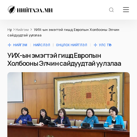
Нүүр
Нийгэм
УИХ-ын эмэгтэй гишүүд Европын Холбооны Элчин
сайдуудтай уулзлаа
НИЙГЭМ
НИЙСЛЭЛ
ОНЦЛОХ НИЙТЛЭЛ
УЛС ТӨР
УИХ-ын эмэгтэй гишүүд Европын
Холбооны Элчин сайдуудтай уулзлаа