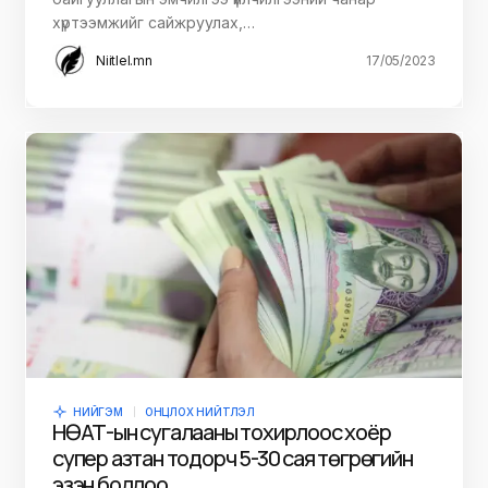
хүртээмжийг сайжруулах,…
Niitlel.mn
17/05/2023
НИЙГЭМ
ОНЦЛОХ НИЙТЛЭЛ
НӨАТ-ын сугалааны тохирлоос хоёр
супер азтан тодорч 5-30 сая төгрөгийн
эзэн боллоо