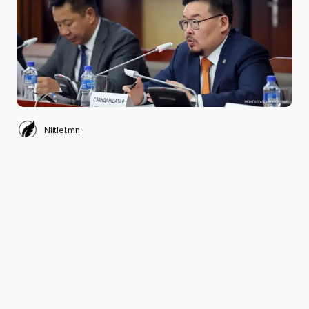
Niitlel.mn
0
17/05/2023
ХУВААЛЦАХ
Улсын Их Хурлын дарга Г.Занданшатарын
санаачилгаар Япон Улсын хөгжлийн загвар,
туршлагаас суралцах, сайн жишиг туршлагыг