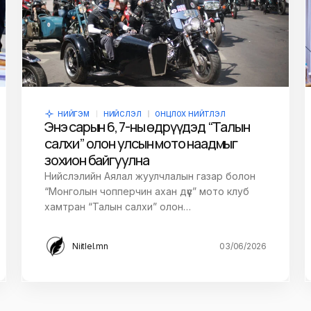
НИЙГЭМ
НИЙСЛЭЛ
ОНЦЛОХ НИЙТЛЭЛ
Энэ сарын 6, 7-ны өдрүүдэд “Талын
салхи” олон улсын мото наадмыг
зохион байгуулна
Нийслэлийн Аялал жуулчлалын газар болон
“Монголын чопперчин ахан дүүс” мото клуб
хамтран “Талын салхи” олон…
Niitlel.mn
03/06/2026