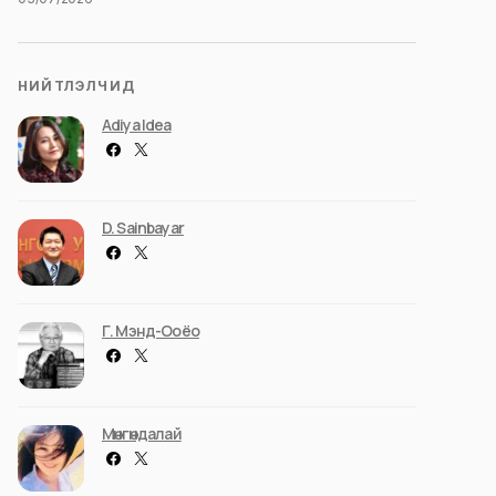
НИЙТЛЭЛЧИД
Adiya Idea
D. Sainbayar
Г. Мэнд-Ооёо
Мөнгөндалай