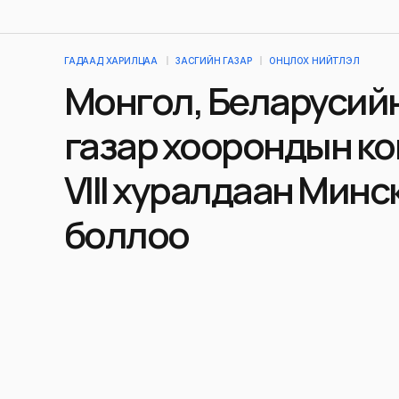
ГАДААД ХАРИЛЦАА
ЗАСГИЙН ГАЗАР
ОНЦЛОХ НИЙТЛЭЛ
Монгол, Беларусий
газар хоорондын к
VIII хуралдаан Минс
боллоо