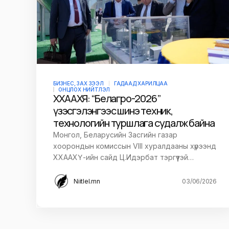
БИЗНЕС, ЗАХ ЗЭЭЛ
ГАДААД ХАРИЛЦАА
ОНЦЛОХ НИЙТЛЭЛ
ХХААХҮЯ: “Белагро-2026”
үзэсгэлэнгээс шинэ техник,
технологийн туршлага судалж байна
Монгол, Беларусийн Засгийн газар
хоорондын комиссын VIII хуралдааны хүрээнд
ХХААХҮ-ийн сайд Ц.Идэрбат тэргүүтэй…
Niitlel.mn
03/06/2026