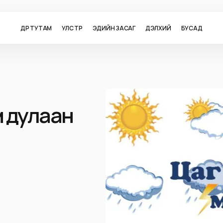
ӨДӨР ТУТАМ
УЛС ТӨР
ЭДИЙН ЗАСАГ
ДЭЛХИЙ
БУСАД
м дулаан