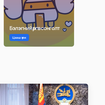
Бэлэгний өргөн сонголт
Цааш үзэх