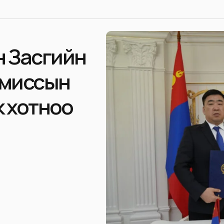
н Засгийн
омиссын
к хотноо