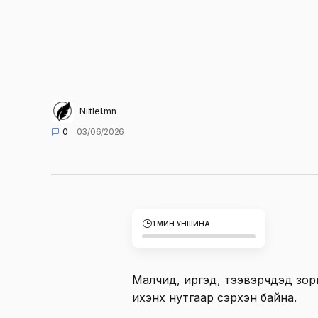
Niitlel.mn
0
03/06/2026
1 МИН УНШИНА
Малчид, иргэд, тээвэрчдэд зор
ихэнх нутгаар сэрүүхэн байна.