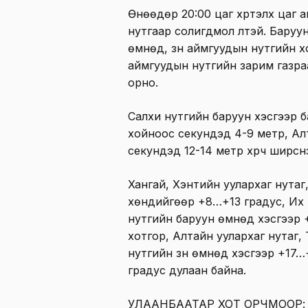
Өнөөдөр 20:00 цаг хүртэлх цаг 
нутгаар солигдмол үүлтэй. Бару
өмнөд, зүүн аймгуудын нутгийн 
аймгуудын нутгийн зарим газра
орно.
Салхи нутгийн баруун хэсгээр б
хойноос секундэд 4-9 метр, Алт
секундэд 12-14 метр хүрч ширүүсн
Хангай, Хэнтийн уулархаг нутаг
хөндийгөөр +8…+13 градус, Их 
нутгийн баруун өмнөд хэсгээр 
хотгор, Алтайн уулархаг нутаг, 
нутгийн зүүн өмнөд хэсгээр +17
градус дулаан байна.
УЛААНБААТАР ХОТ ОРЧМООР: Үүл