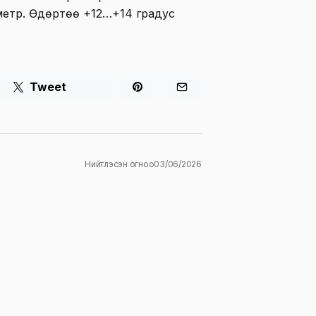
метр. Өдөртөө +12…+14 градус
Tweet
Нийтлэсэн огноо
03/06/2026
ж