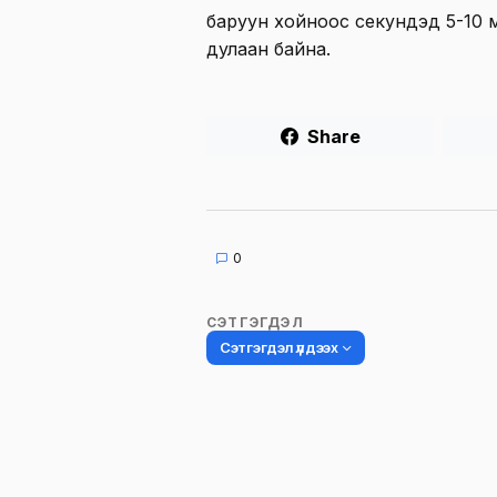
баруун хойноос секундэд 5-10 
дулаан байна.
Share
0
СЭТГЭГДЭЛ
Сэтгэгдэл үлдээх
Таны имэйл хаягийг нийтлэхгүй.
Шаардлагатай талбаруудыг
*
гэ