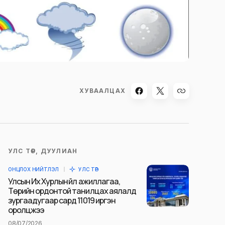
ХУВААЛЦАХ
УЛС ТӨР, ДУУЛИАН
ОНЦЛОХ НИЙТЛЭЛ
УЛС ТӨР
Улсын Их Хурлын үйл ажиллагаа,
Төрийн ордонтой танилцах аялалд
зургаадугаар сард 11019 иргэн
оролцжээ
08/07/2026