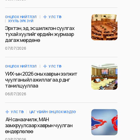
ОНЦЛОХ НИЙТЛЭЛ
УЛС ТӨР
ХУУЛЬ ЭРХ ЗҮЙ
Эрхтэн, эд, эс шилжүүлэн суулгах
тухай хуулийг ердийн журмаар
дагаж мөрдөнө
07/07/2026
ОНЦЛОХ НИЙТЛЭЛ
УЛС ТӨР
УИХ-ын 2026 оны хаврын ээлжит
чуулганы үйл ажиллагаа, үр дүнг
танилцууллаа
06/07/2026
УЛС ТӨР
ЦАГ ҮЕИЙН ОНЦЛОХ МЭДЭЭ
АН санаачилж, МАН
замхруулсаар хаврын чуулган
өндөрлөлөө
03/07/2026