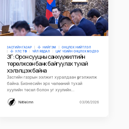
ЗАСГИЙН ГАЗАР
НИЙГЭМ
ОНЦЛОХ НИЙТЛЭЛ
УЛС ТӨР
ҮЙЛ ЯВДАЛ
ЦАГ ҮЕИЙН ОНЦЛОХ МЭДЭЭ
ЗГ: Орон сууцны санхүүжилтийн
төрөлжсөн банк байгуулах тухай
хэлэлцэж байна
Засгийн газрын ээлжит хуралдаан үргэлжилж
байна. Бизнесийн эрх чөлөөний тухай
хуулийн төсөл болон уг хуулийн…
Niitlel.mn
03/06/2026