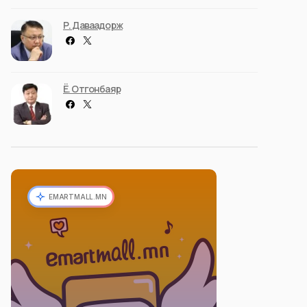
Р. Даваадорж
Ё. Отгонбаяр
EMARTMALL.MN