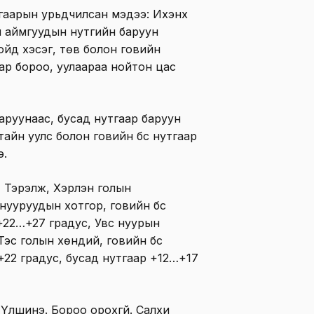
агаарын урьдчилсан мэдээ: Ихэнх
ун аймгуудын нутгийн баруун
хойд хэсэг, төв болон говийн
ар бороо, уулаараа нойтон цас
аруунаас, бусад нутгаар баруун
айн уулс болон говийн бүс нутгаар
э.
, Тэрэлж, Хэрлэн голын
нууруудын хотгор, говийн бүс
+22…+27 градус, Увс нуурын
Тэс голын хөндий, говийн бүс
…+22 градус, бусад нутгаар +12…+17
шинэ. Бороо орохгүй. Салхи