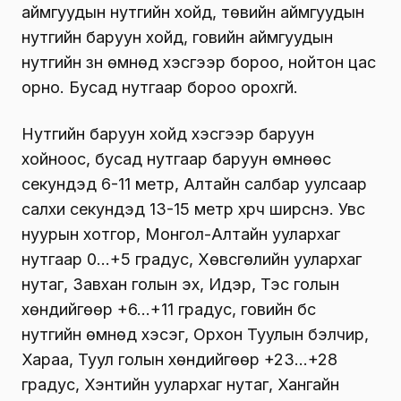
аймгуудын нутгийн хойд, төвийн аймгуудын
нутгийн баруун хойд, говийн аймгуудын
нутгийн зүүн өмнөд хэсгээр бороо, нойтон цас
орно. Бусад нутгаар бороо орохгүй.
Нутгийн баруун хойд хэсгээр баруун
хойноос, бусад нутгаар баруун өмнөөс
секундэд 6-11 метр, Aлтайн салбар уулсаар
салхи секундэд 13-15 метр хүрч ширүүснэ. Увс
нуурын хотгор, Монгол-Алтайн уулархаг
нутгаар 0…+5 градус, Хөвсгөлийн уулархаг
нутаг, Завхан голын эх, Идэр, Тэс голын
хөндийгөөр +6…+11 градус, говийн бүс
нутгийн өмнөд хэсэг, Орхон Туулын бэлчир,
Хараа, Туул голын хөндийгөөр +23…+28
градус, Хэнтийн уулархаг нутаг, Хангайн