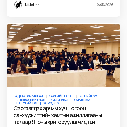
Niitlel.mn
19/05/2026
ГАДААД ХАРИЛЦАА
ЗАСГИЙН ГАЗАР
НИЙГЭМ
ОНЦЛОХ НИЙТЛЭЛ
ҮЙЛ ЯВДАЛ
ХАРИЛЦАА
ЦАГ ҮЕИЙН ОНЦЛОХ МЭДЭЭ
Сэргээгдэх эрчим хүч, ногоон
санхүүжилтийн хамтын ажиллагааны
талаар Японы хөрөнгө оруулагчидтай