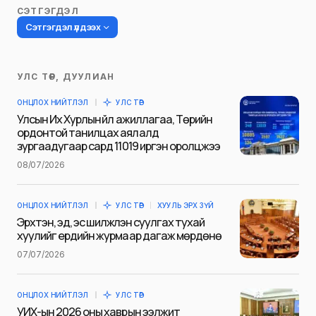
СЭТГЭГДЭЛ
Сэтгэгдэл үлдээх
УЛС ТӨР, ДУУЛИАН
Таны имэйл хаягийг нийтлэхгүй.
ОНЦЛОХ НИЙТЛЭЛ
УЛС ТӨР
Шаардлагатай талбаруудыг
*
гэж
Улсын Их Хурлын үйл ажиллагаа, Төрийн
тэмдэглэсэн
ордонтой танилцах аялалд
зургаадугаар сард 11019 иргэн оролцжээ
Name
*
08/07/2026
ОНЦЛОХ НИЙТЛЭЛ
УЛС ТӨР
ХУУЛЬ ЭРХ ЗҮЙ
E-mail
*
Эрхтэн, эд, эс шилжүүлэн суулгах тухай
хуулийг ердийн журмаар дагаж мөрдөнө
07/07/2026
Сэтгэгдэл
*
ОНЦЛОХ НИЙТЛЭЛ
УЛС ТӨР
УИХ-ын 2026 оны хаврын ээлжит