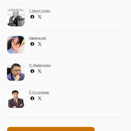
Г. Мэнд-Ооёо
Мөнгөндалай
Р. Даваадорж
Ё. Отгонбаяр