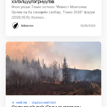
хэлэлцүүлэг өрнүүлэв
Япон улсын Токио хотноо “Инвест Монголиа:
Эрчим хүч ба санхүүгийн салбар, Токио 2026” форум
/2026.05.15/ боллоо.…
Niitlel.mn
19/05/2026
НИЙГЭМ
ОНЦЛОХ НИЙТЛЭЛ