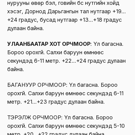
нурууны өвөр бэл, говийн бүс нутгийн хойд
хэсэг, Дорнод Дарьгангын тал нутгаар +19…
+24 градус, бусад нутгаар +13…+18 градус
дулаан байна.
УЛААНБААТАР ХОТ ОРЧМООР
: Үүл багасна.
Бороо орохгүй. Салхи баруун өмнөөс
секундэд 6-11 метр. +22…+24 градус дулаан
байна.
БАГАНУУР ОРЧМООР: Үүл багасна. Бороо
орохгүй. Салхи баруун өмнөөс секундэд 6-11
метр. +21…+23 градус дулаан байна.
ТЭРЭЛЖ ОРЧМООР: Үүл багасна. Бороо
орохгүй. Салхи баруун өмнөөс секундэд 5-10
метр. +20…+22 градус дулаан байна.