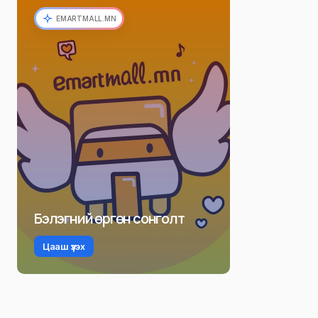
EMARTMALL.MN
Бэлэгний өргөн сонголт
Цааш үзэх