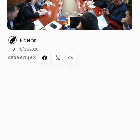
Niitlel.mn
0
18/05/2026
ХУВААЛЦАХ
Зам, тээврийн сайдын ээлжит шуурхай
хуралдаан өнөөдөр (2026.05.18) болж,
салбарын хэмжээнд хэрэгжиж буй бүтээн
байгуулалтын ажлууд, томоохон төсөл
хөтөлбөрүүдийн явц, цаг үеийн тулгамдсан