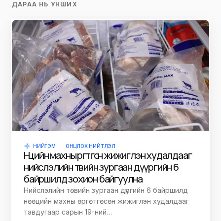
ДАРАА НЬ УНШИХ
НИЙГЭМ
ОНЦЛОХ НИЙТЛЭЛ
Нөөцийн махны өргөтгөсөн жижиглэн худалдааг
нийслэлийн төвийн зургаан дүүргийн 6
байршилд зохион байгуулна
Нийслэлийн төвийн зургаан дүүргийн 6 байршилд
нөөцийн махны өргөтгөсөн жижиглэн худалдааг
тавдугаар сарын 19-ний…