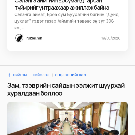
Сэлэнгэ аймгийн Ерөө суманд гарсан
түймрийг унтраахаар ажиллаж байна
Сэлэнгэ аймаг, Ерөө сум Буурагчин багийн “Дунд
цухлаг’’ гэдэг газар /аймгийн төвөөс зүүн зүгт 308
км,…
Niitlel.mn
19/05/2026
НИЙГЭМ
НИЙСЛЭЛ
ОНЦЛОХ НИЙТЛЭЛ
Зам, тээврийн сайдын ээлжит шуурхай
хуралдаан боллоо