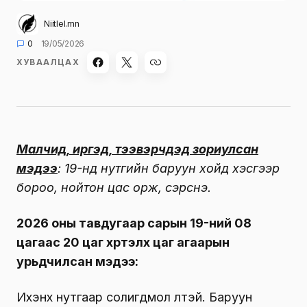
Niitlel.mn
0
19/05/2026
ХУВААЛЦАХ
Малчид, иргэд, тээвэрчдэд зориулсан
мэдээ
: 19-нд нутгийн баруун хойд хэсгээр
бороо, нойтон цас орж, сэрүүснэ.
2026 оны тавдугаар сарын 19-ний 08
цагаас 20 цаг хүртэлх цаг агаарын
урьдчилсан мэдээ:
Ихэнх нутгаар солигдмол үүлтэй. Баруун