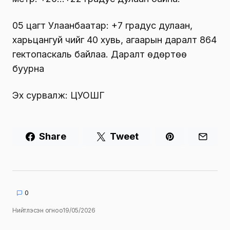
05 цагт Улаанбаатар: +7 градус дулаан,
харьцангуй чийг 40 хувь, агаарын даралт 864
гектопаскаль байлаа. Даралт өдөртөө
буурна
Эх сурвалж: ЦУОШГ
Share
Tweet
0
Нийтлэсэн огноо
19/05/2026