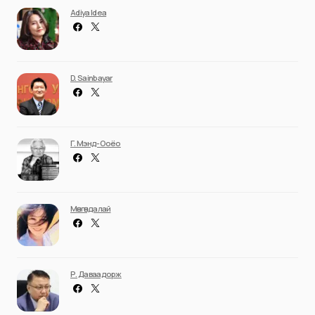
Adiya Idea
D. Sainbayar
Г. Мэнд-Ооёо
Мөнгөндалай
Р. Даваадорж