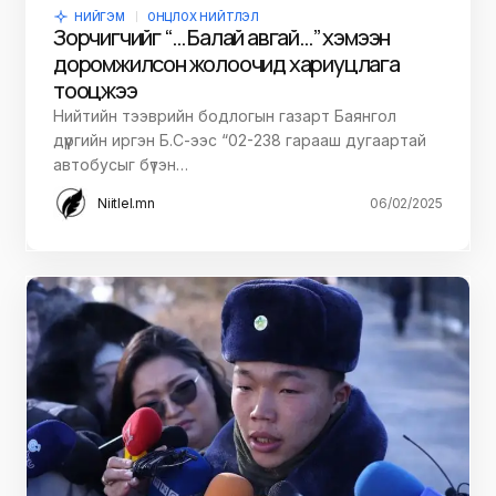
НИЙГЭМ
ОНЦЛОХ НИЙТЛЭЛ
Зорчигчийг “… Балай авгай…” хэмээн
доромжилсон жолоочид хариуцлага
тооцжээ
Нийтийн тээврийн бодлогын газарт Баянгол
дүүргийн иргэн Б.С-ээс “02-238 гарааш дугаартай
автобусыг бүтэн…
Niitlel.mn
06/02/2025