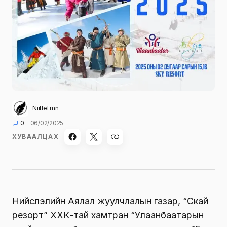
Niitlel.mn
0
06/02/2025
ХУВААЛЦАХ
Нийслэлийн Аялал жуулчлалын газар, “Скай
резорт” ХХК-тай хамтран “Улаанбаатарын