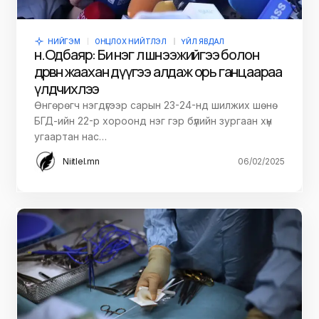
НИЙГЭМ
ОНЦЛОХ НИЙТЛЭЛ
ҮЙЛ ЯВДАЛ
н.Одбаяр: Би нэг л шөнө ээжийгээ болон
дөрвөн жаахан дүүгээ алдаж орь ганцаараа
үлдчихлээ
Өнгөрөгч нэгдүгээр сарын 23-24-нд шилжих шөнө
БГД-ийн 22-р хороонд нэг гэр бүлийн зургаан хүн
угаартан нас…
Niitlel.mn
06/02/2025