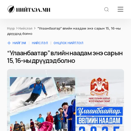
Нүүр
Нийслэл
“Улаанбаатар” өвлийн наадам энэ сарын 15, 16-ны
өдрүүдэд болно
НИЙГЭМ
НИЙСЛЭЛ
ОНЦЛОХ НИЙТЛЭЛ
“Улаанбаатар” өвлийн наадам энэ сарын
15, 16-ны өдрүүдэд болно