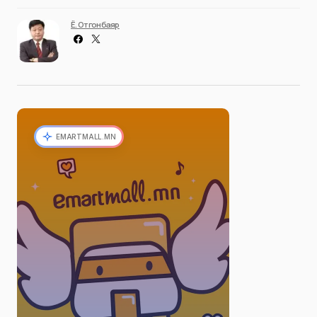
Ё. Отгонбаяр
EMARTMALL.MN