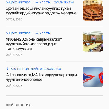
ОНЦЛОХ НИЙТЛЭЛ
УЛС ТӨР
ХУУЛЬ ЭРХ ЗҮЙ
E-mail
*
Эрхтэн, эд, эс шилжүүлэн суулгах тухай
хуулийг ердийн журмаар дагаж мөрдөнө
07/07/2026
Сэтгэгдэл
*
ОНЦЛОХ НИЙТЛЭЛ
УЛС ТӨР
УИХ-ын 2026 оны хаврын ээлжит
чуулганы үйл ажиллагаа, үр дүнг
танилцууллаа
06/07/2026
Save my name and e-mail in this browser for the next
time I comment.
УЛС ТӨР
ЦАГ ҮЕИЙН ОНЦЛОХ МЭДЭЭ
Илгээх
АН санаачилж, МАН замхруулсаар хаврын
чуулган өндөрлөлөө
03/07/2026
НИЙТЛЭЛЧИД