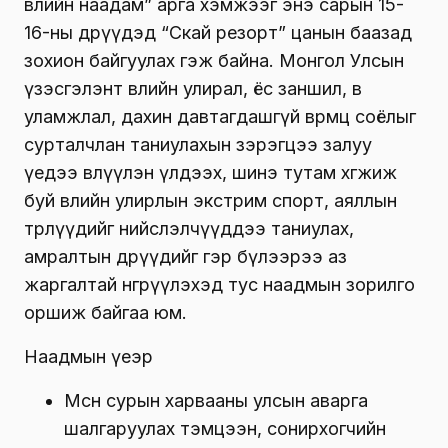
өвлийн наадам” арга хэмжээг энэ сарын 15-
16-ны өдрүүдэд “Скай резорт” цанын баазад
зохион байгуулах гэж байна. Монгол Улсын
үзэсгэлэнт өвлийн улирал, ёс заншил, өв
уламжлал, дахин давтагдашгүй өвөрмөц соёлыг
сурталчлан таниулахын зэрэгцээ залуу
үедээ өвлүүлэн үлдээх, шинэ тутам хөгжиж
буй өвлийн улирлын экстрим спорт, аяллын
төрлүүдийг нийслэлчүүддээ таниулах,
амралтын өдрүүдийг гэр бүлээрээ аз
жаргалтай өнгөрүүлэхэд тус наадмын зорилго
оршиж байгаа юм.
Наадмын үеэр
Мөсөн сурын харвааны улсын аварга
шалгаруулах тэмцээн, сонирхогчийн