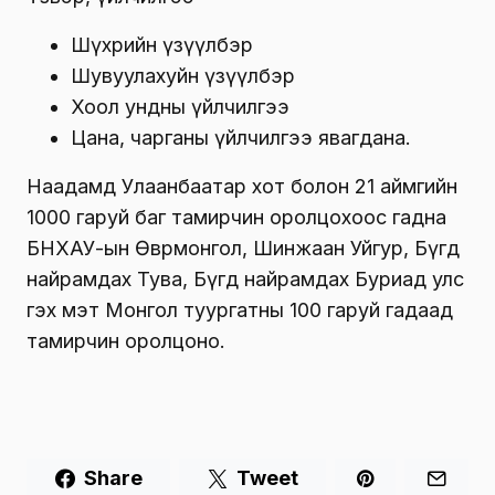
Шүхрийн үзүүлбэр
Шувуулахуйн үзүүлбэр
Хоол ундны үйлчилгээ
Цана, чарганы үйлчилгээ явагдана.
Наадамд Улаанбаатар хот болон 21 аймгийн
1000 гаруй баг тамирчин оролцохоос гадна
БНХАУ-ын Өвөрмонгол, Шинжаан Уйгур, Бүгд
найрамдах Тува, Бүгд найрамдах Буриад улс
гэх мэт Монгол туургатны 100 гаруй гадаад
тамирчин оролцоно.
Share
Tweet