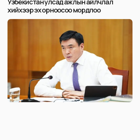
Узбекистан улсад ажлын айлчлал
хийхээр эх орноосоо мордлоо
Niitlel.mn
0
06/02/2025
ХУВААЛЦАХ