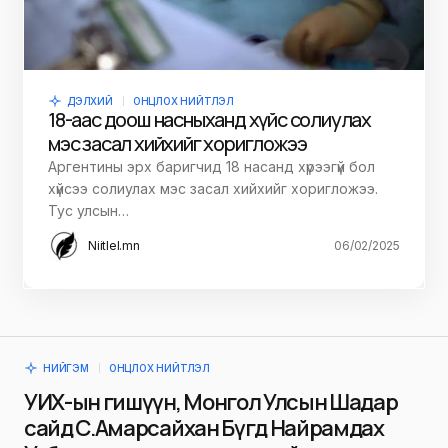
ДЭЛХИЙ
ОНЦЛОХ НИЙТЛЭЛ
18-аас доош насныханд хүйс солиулах
мэс засал хийхийг хоригложээ
Аргентины эрх баригчид 18 насанд хүрээгүй бол
хүйсээ солиулах мэс засал хийхийг хоригложээ.
Тус улсын…
Niitlel.mn
06/02/2025
НИЙГЭМ
ОНЦЛОХ НИЙТЛЭЛ
УИХ-ын гишүүн, Монгол Улсын Шадар
сайд С.Амарсайхан Бүгд Найрамдах