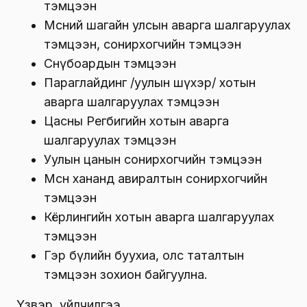
тэмцээн
Мөсний шагайн улсын аварга шалгаруулах
тэмцээн, сонирхогчийн тэмцээн
Снөүбоардын тэмцээн
Параглайдинг /уулын шүхэр/ хотын
аварга шалгаруулах тэмцээн
Цасны Регбигийн хотын аварга
шалгаруулах тэмцээн
Уулын цанын сонирхогчийн тэмцээн
Мөсөн хананд авиралтын сонирхогчийн
тэмцээн
Кёрлингийн хотын аварга шалгаруулах
тэмцээн
Гэр бүлийн буухиа, олс таталтын
тэмцээн зохион байгуулна.
Үзвэр, үйлчилгээ