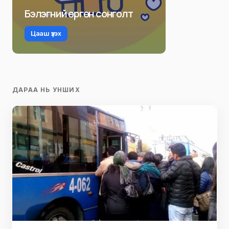
Бэлэгний өргөн сонголт
Цааш үзэх
ДАРАА НЬ УНШИХ