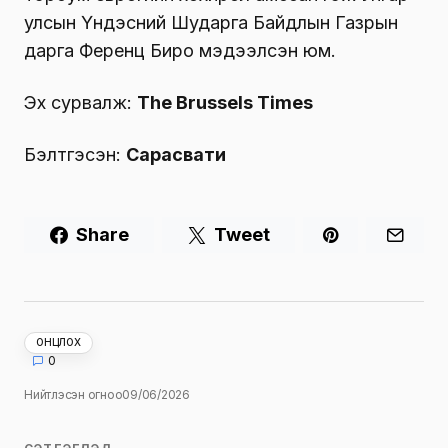
улсын Үндэсний Шударга Байдлын Газрын
дарга Ференц Биро мэдээлсэн юм.
Эх сурвалж:
The Brussels Times
Бэлтгэсэн:
Сарасвати
Share
Tweet
ОНЦЛОХ
0
Нийтлэсэн огноо
09/06/2026