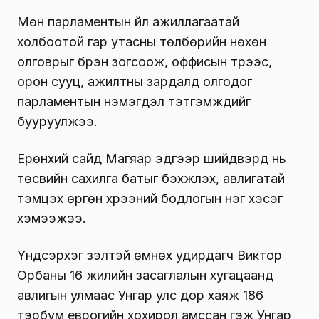
Мөн парламентын үйл ажиллагаатай
холбоотой гар утасны төлбөрийн нөхөн
олговрыг бүрэн зогсоож, оффисын түрээс,
орон сууц, ажилтны зардалд олгодог
парламентын нэмэгдэл тэтгэмжүүдийг
бууруулжээ.
Ерөнхий сайд Магяар эдгээр шийдвэрүүд нь
төсвийн сахилга батыг бэхжүүлэх, авлигатай
тэмцэх өргөн хүрээний бодлогын нэг хэсэг
хэмээжээ.
Үндсэрхэг үзэлтэй өмнөх удирдагч Виктор
Орбаны 16 жилийн засаглалын хугацаанд
авлигын улмаас Унгар улс дор хаяж 186
тэрбум еврогийн хохирол амссан гэж Унгар