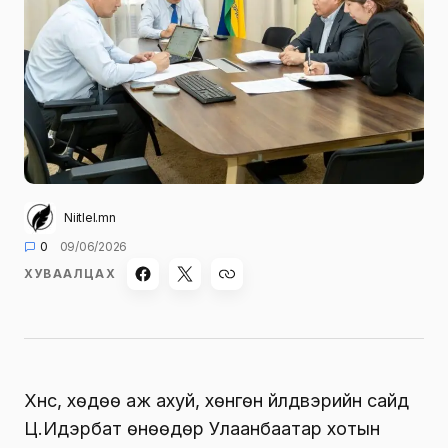
Niitlel.mn
0
09/06/2026
ХУВААЛЦАХ
Хүнс, хөдөө аж ахуй, хөнгөн үйлдвэрийн сайд
Ц.Идэрбат өнөөдөр Улаанбаатар хотын