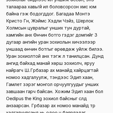
талаараа хавьгүй илүү боловсорсон хүмүүс юм
байна гэж бодогддог. Багадаа Монтэ
Кристо Гүн, Жэймс Хэдли Чэйз, Шерлок
Xолмсын цувралыг унших тун дуртай,
хамгийн анх Өнчин ботго гэдэг домгийг 3
дугаар ангийн уран зохиолын хичээлээр
уншаад өнчин ботгыг өрөвдөж уйлж билээ.
Уран зохиолтой анх тэгж л танилцсан. Дунд
ангид байхад манай хөрш зохиолч, яруу
найрагч Ш.Гүрбазар ах манайд хайрцагтай
номоо хадгалуулж, тэндээс Эдип хаан,
Гамлет зэрэг монгол орчуулгуудыг унших
завшаан гарч байсан. Хожим Эдип хаан бол
Oedipus the King зохиол байсныг сүүлд
анзаарсан. Гүрбазар ах номоо манайд түр
хадгалуулсанд нь одоо ч баярладаг.