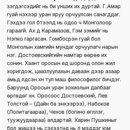
үзэгдэгсэдийг нь би унших их дуртай. Г.Амар
гуай үнэхээр уран яруу орчуулсан санагддаг.
Гэхдээ гол бүтээлүүд нь одоо ч Монголоор
гараагүй. Ах дүү Карамазов, Гэм зэмийг нь
Нэпко гаргасан. Гомбосүрэн гуай бол
Монголын хамгийн мундаг орчуулагч нарын
нэг. Достоевскийгийн намтар өөрөө их
сонин. Хаант оросын үед шоронд олон жил
хоригдож, цаазлуулахын даваан дээр азаар
амьд үлдсэн хүн тул маш философилог бичдэг.
Баруунд Оросын уран зохиолын далбааг
өргөдөг хүн. Оросоос Достоевский, Лев
Толстой – (Дайн ба энхээрээ), Набоков
(Лолитагаараа), Чехов (богино өгүүллэг,
туужуудаараа) алдартай. Харин Пушкиныг
бол жишээ нь сэхээтнүүд нь л мэддэг юм