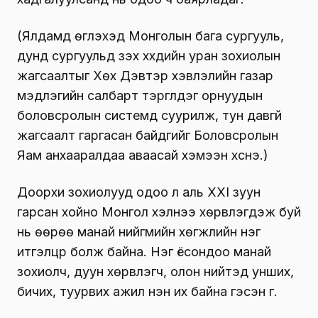
(Ялдамд өгүүлэхэд Монголын бага сургууль,
дунд сургуульд үзэх хүүхдийн уран зохиолын
жагсаалтыг Хөх Дэвтэр хэвлэлийн газар
мэдлэгийн салбарт тэргүүлдэг орнуудын
боловсролын системд суурилж, тун давгүй
жагсаалт гаргасан байдгийг Боловсролын
Яам анхааралдаа аваасай хэмээн хүснэ.)
Доорхи зохиолууд одоо л аль XXI зуун
гарсан хойно Монгол хэлнээ хөрвүүлэгдэж буй
нь өөрөө манай нийгмийн хөгжлийн нэг
итгэлцүүр болж байна. Нэг ёсондоо манай
зохиолч, дуун хөрвүүлэгч, олон нийтэд унших,
бичих, туурвих ажил нэн их байна гэсэн үг.