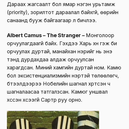
Дараах жагсаалт бол ямар нэгэн урьтамж
(priority), зорилтот дараалал байхгүй, өөрийн
санаанд бууж байгаагаар л бичлээ.
Albert Camus – The Stranger –
Монголоор
орчуулагдаагүй байх. Гэхдээ Харь хүн гэж би
орчуулах дуртай, манайхан нэрийг нь энэ
тэнд дурдахдаа алдаж орчуулсан
харагдсан. Миний хамгийн дуртай ном. Камю
бол эксистенциализмийн нэртэй төлөөлөгч,
бүтээлүүдээрээ Нобелийн шагнал хүртсэн ч
шагналаасаа татгалзсан. Камюг уншвал
хүссэн хүсээгүй Сартр руу орно.