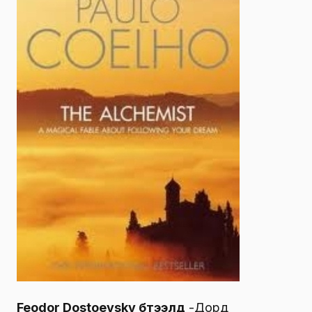
Feodor Dostoevsky бүтээлүүд
-Дорд