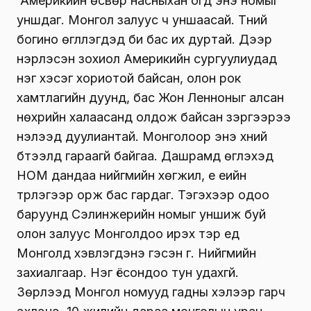
Aмерикийн өсвөр насныхан бүгд энэ номыг
уншдаг. Монгол залуус ч уншаасай. Түүний
богино өгүүллэгүүдэд би бас их дуртай. Дээр
нэрлэсэн зохиол Америкийн сургуулиудад
нэг хэсэг хориотой байсан, олон рок
хамтлагийн дуунд, бас Жон Ленноныг алсан
нөхрийн халаасанд олдож байсан зэргээрээ
нэлээд дуулиантай. Монголоор энэ хүний
бүтээлүүд гараагүй байгаа. Дашрамд өгүүлэхэд
НОМ дандаа нийгмийн хөгжил, үе үеийн
түрлэгээр орж бас гардаг. Тэгэхээр одоо
баруунд Сэлинжерийн номыг уншиж буй
олон залуус Монголдоо ирэх тэр үед
Монголд хэвлэгдэнэ гэсэн үг. Нийгмийн
захиалгаар. Нэг ёсондоо тун удахгүй.
Зөрүүлээд Монгол номууд гадны хэлээр гарч