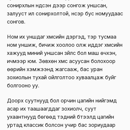
сонирхлын үндсэн дээр сонгож уншсан,
залууст илүү сонирхолтой, нүсэр бус номуудаас
сонгов.
Hом их уншдаг хүмүүсийн дэргэд, тэр тусмаа
ном уншиж, бичиж хоолоо олж иддэг хүмүүсийн
хажууд миний уншсан зүйлс бол маш өчүүхэн,
ичмээр юм. Зөвхөн хүмүүс асуусан болохоор
өөрийн хэмжээнд жагсааж, бас уран
зохиолын тухай ойлголтоо хуваалцаж буйг
болгооно уу.
Доорх суутнууд бол орчин цагийн нийгэмд
асар их таашаагддаг зохиолч, суут
ухаантнууд бөгөөд тэдний бүтээлүүд цагийн
уртад классик болсон учир бас зориудаар