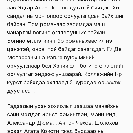
лав Эдгар Алан Погоос дутахгүй бичдэг. Хүн
сандал нь монголоор орчуулагдсан байх шиг
байсан. Том романаас заримдаа маш
чанартай богино өгүүллэг унших сайхан.
Богино өгүүллэгийн үг бүр романыхаас илүү үнэ
цэнэтэй, оновчтой байдаг санагддаг. Ги Де
Мопассаны La Parure буюу миний
орчуулснаар бол Хүзүүний зүүлт богино өгүүллэгийн
орчуулгыг эндээс уншаарай. Коллежийн 1-р
курст байхдаа эхлүүлээд 2 курсдээ орчуулж
дуусгасан.
Гадаадын уран зохиолыг цаашаа манайхны
сайн мэддэг Эрнст Хэмингвэй, Майн Рид,
Александр Дюма, , Антон Чехов, Шолохов
эсвэл Агата Кристи гээд бусдаар нь