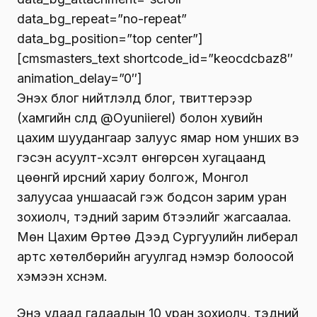
data_bg_repeat=”no-repeat”
data_bg_position=”top center”]
[cmsmasters_text shortcode_id=”keocdcbaz8″
animation_delay=”0″]
Энэхүү блог нийтлэлд блог, твиттерээр
(хамгийн сүүлд @Oyuniierel) болон хувийн
цахим шуудангаар залуус ямар ном унших вэ
гэсэн асуулт-хүсэлт өнгөрсөн хугацаанд
цөөнгүй ирсний хариу болгож, Монгол
залуусаа уншаасай гэж бодсон зарим уран
зохиолч, тэдний зарим бүтээлийг жагсаалаа.
Мөн Цахим Өртөө Дээд Сургуулийн либерал
артс хөтөлбөрийн агуулгад нэмэр болоосой
хэмээн хүснэм.
Энэ удаад гадаадын 10 уран зохиолч, тэдний