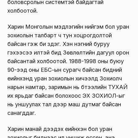
боловсролын системтэй байдагтай
холбоотой.
Харин Монголын мэдлэгийн нийгэм бол уран
зохиолын талбарт ч тун хоцрогдолтой
байсан гэж би үздэг
. Хэн нэгний буруу
гэхээсээ илүүтэй бид Зөвлөлтийн дагуул орон
байсантай холбоотой. 1988-1998 оны буюу
90-ээд оны ЕБС-ын сурагч байсан бидний
үеийнхэнд уран зохиолын хичээлд Зохиолч
нарын намтар, заримын нь бүтээлийн ТУХАЙ
их ярьдаг байсан болохоос ЭХ ЗОХИОЛ-ыг
нь уншуулах тал дээр маш дутмаг байсан
санагддаг.
Харин манай дээдэх үеийнхэн бол уран
зохиолыг биднээс илүү уншиж өссөн, энэ