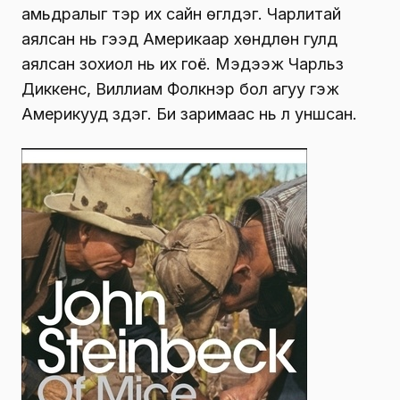
амьдралыг тэр их сайн өгүүлдэг. Чарлитай
аялсан нь гээд Америкаар хөндлөн гулд
аялсан зохиол нь их гоё. Мэдээж Чарльз
Диккенс, Виллиам Фолкнэр бол агуу гэж
Америкууд үздэг. Би заримаас нь л уншсан.