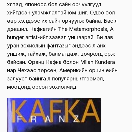
хятад, японоос бол сайн орчуулгууд
хийгдсэн уламжлалтай юм шиг. Одоо бол
өөр хэлүүдээс их сайн орчуулж байна. Бас л
дэвшил. Кафкагийн The Metamorphosis, А
hunger artist-ийг заавал уншаарай. Би лав
уран зохиолын фантазыг эндээс л анх
уншиж, гайхаж, балмагдаж, цочролд орж
байсан. Франц Кафка болон Milan Kundera
нар Чехээс төрсөн, Америкийн орчин үеийн
залууст байнга л популярны/түгээмэл,
моодонд орсон зохиолчид.