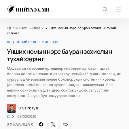
Нүүр
Онцлох нийтлэл
Унших номын нэрс ба уран зохиолын тухай
хэдэн үг
ОНЦЛОХ НИЙТЛЭЛ
ҮЗЭЛ БОДОЛ
Унших номын нэрс ба уран зохиолын
тухай хэдэн үг
Мэдээж хүн хүн өөрийн ертөнцөөр янз бүрийн жагсаалт гаргах
боловч доорх жагсаалтыг ахлах сургуулийн 12-р анги, коллеж, их
сургуульд Америкийн чөлөөт боловсролын системийн хүрээнд
(Аmerican liberal education system) заадаг, танилцуулдаг, бас
өөрийн сонирхлын үндсэн дээр сонгож уншсан, залууст илүү
сонирхолтой, нүсэр бус номуудаас сонгов.
D. Sainbayar
0
03/02/2020
ХУВААЛЦАХ