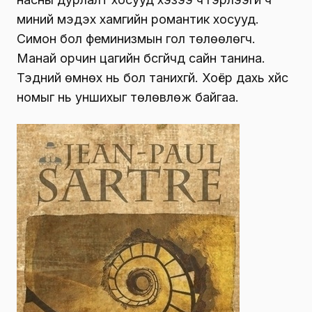
миний мэдэх хамгийн романтик хосууд.
Симон бол феминизмын гол төлөөлөгч.
Манай орчин цагийн бүсгүйчүүд сайн танина.
Тэдний өмнөх нь бол танихгүй. Хоёр дахь хүйс
номыг нь уншихыг төлөвлөж байгаа.