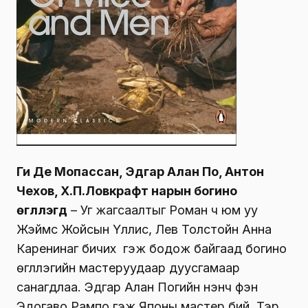
Ги Де Мопассан, Эдгар Алан По, Антон
Чехов, Х.П.Ловкрафт нарын богино
өгүүллэгүүд
– Уг жагсаалтыг Роман ч юм уу
Жэймс Жойсын Үллис, Лев Толстойн Анна
Каренинаг бичих үү гэж бодож байгаад богино
өгүүллэгийн мастеруудаар дуусгамаар
санагдлаа. Эдгар Алан Погийн үнэнч фэн
Эдогаво Рампо гэж Японы мастер бий. Тэр