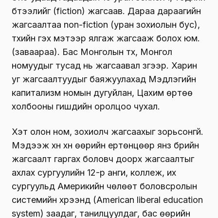
бүтээлийг (fiction) жагсаав. Дараа дараагийн
жагсаалтаа non-fiction (уран зохиолын бус),
түүхийн гэх мэтээр ялгаж жагсааж болох юм.
(заваараа). Бас Монголын түүх, Монгол
номуудыг тусад нь жагсаавал зүгээр. Харин
уг жагсаалтуудыг баяжуулахад Мэдлэгийн
капитализм номын дугуйлан, Цахим өртөө
холбооны гишүүдийн оролцоо чухал.
Хэт олон ном, зохиолч жагсаахыг зорьсонгүй.
Мэдээж хүн хүн өөрийн ертөнцөөр янз бүрийн
жагсаалт гаргах боловч доорх жагсаалтыг
ахлах сургуулийн 12-р анги, коллеж, их
сургуульд Америкийн чөлөөт боловсролын
системийн хүрээнд (Аmerican liberal education
system) заадаг, танилцуулдаг, бас өөрийн