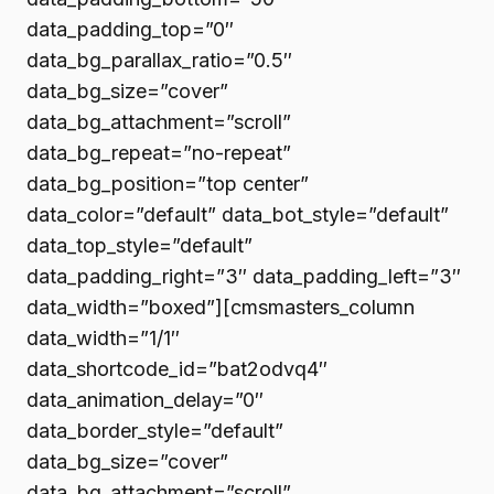
data_padding_top=”0″
data_bg_parallax_ratio=”0.5″
data_bg_size=”cover”
data_bg_attachment=”scroll”
data_bg_repeat=”no-repeat”
data_bg_position=”top center”
data_color=”default” data_bot_style=”default”
data_top_style=”default”
data_padding_right=”3″ data_padding_left=”3″
data_width=”boxed”][cmsmasters_column
data_width=”1/1″
data_shortcode_id=”bat2odvq4″
data_animation_delay=”0″
data_border_style=”default”
data_bg_size=”cover”
data_bg_attachment=”scroll”