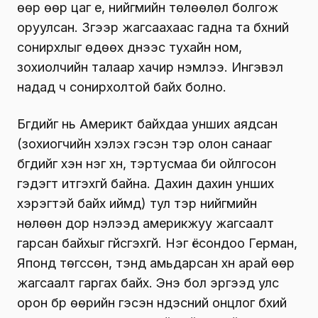
өөр өөр цаг үе, нийгмийн төлөөлөл болгож
оруулсан. Зүгээр жагсаахаас гадна та бүхний
сонирхлыг өдөөх үүднээс тухайн ном,
зохиолчийн талаар хачир нэмлээ. Ингэвэл
надад ч сонирхолтой байх болно.
Бүгдийг нь Америкт байхдаа унших аядсан
(зохиогчийн хэлэх гэсэн тэр олон санааг
бүгдийг хэн нэг хүн, тэртусмаа би ойлгосон
гэдэгт итгэхгүй байна. Дахин дахин унших
хэрэгтэй байх иймд) тул тэр нийгмийн
нөлөөн дор нэлээд америкжуу жагсаалт
гарсан байхыг үгүйсгэхгүй. Нэг ёсондоо Герман,
Японд төгссөн, тэнд амьдарсан хүн арай өөр
жагсаалт гаргах байх. Энэ бол эргээд улс
орон бүр өөрийн гэсэн үндэсний онцлог бүхий