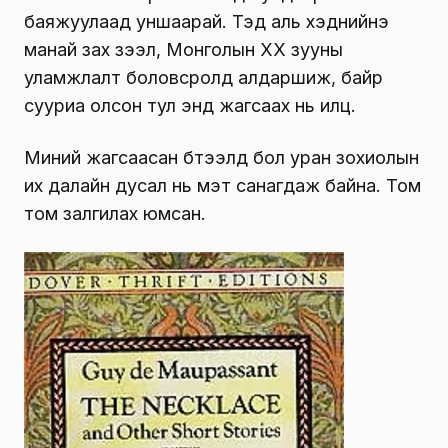
баяжуулаад уншаарай. Тэд аль хэднийнэ
манай зах зээл, Монголын XX зууны
уламжлалт боловсролд алдаршиж, байр
сууриа олсон тул энд жагсаах нь илүүц.
Миний жагсаасан бүтээлүүд бол уран зохиолын
их далайн дусал нь мэт санагдаж байна. Том
том залгилах юмсан.