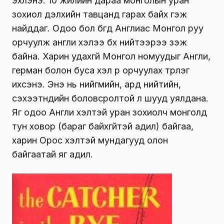
эхлэнэ. 10 жилийн дараа монголын уран
зохиол дэлхийн тавцанд гарах байх гэж
найддаг. Одоо бол бүгд Англиас Монгол руу
орчуулж англи хэлээ бүх нийтээрээ үзэж
байна. Харин удахгүй Монгол номуудыг Англи,
герман болон буса хэл рүү орчуулах түрлэг
ихсэнэ. Энэ нь нийгмийн, ард нийтийн,
сэхээтнүүдийн боловсролтой л шууд уялдана.
Яг одоо Англи хэлтэй уран зохиолч монголд
тун ховор (бараг байхгүйтэй адил) байгаа,
харин Орос хэлтэй мундагууд олон
байгаатай яг адил.