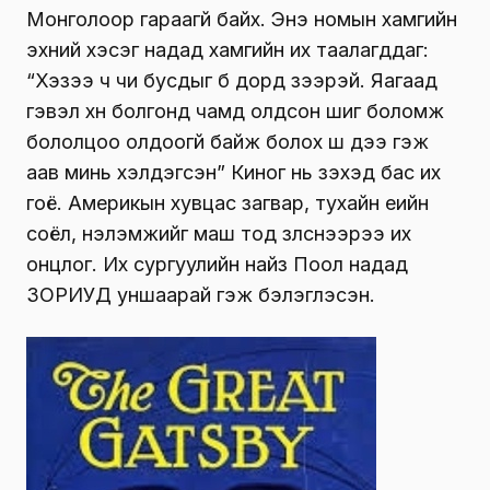
Монголоор гараагүй байх. Энэ номын хамгийн
эхний хэсэг надад хамгийн их таалагддаг:
“Хэзээ ч чи бусдыг бүү дорд үзээрэй. Яагаад
гэвэл хүн болгонд чамд олдсон шиг боломж
бололцоо олдоогүй байж болох шүү дээ гэж
аав минь хэлдэгсэн” Киног нь үзэхэд бас их
гоё. Америкын хувцас загвар, тухайн үеийн
соёл, үнэлэмжийг маш тод үзүүлснээрээ их
онцлог. Их сургуулийн найз Поол надад
ЗОРИУД уншаарай гэж бэлэглэсэн.