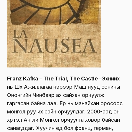
Franz Kafka – The Trial, The Castle –
Эхнийх
нь Шүүх Ажиллагаа нэрээр Маш нууц сонины
Ононгийн Чинбаяр ах сайхан орчуулж
гаргасан байна лээ. Ер нь манайхан оросоос
монгол руу их сайн орчуулдаг. 2000-аад он
хүртэл Англи Монгол орчуулга ховор байсан
санагддаг. Хуучин үед бол франц, герман,