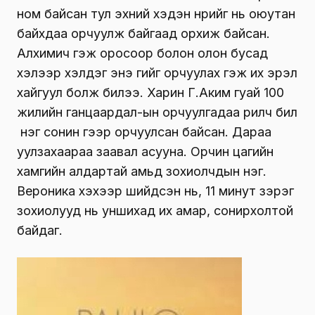
ном байсан тул эхний хэдэн нүүрийг нь оюутан
байхдаа орчуулж байгаад орхиж байсан.
Алхимич гэж оросоор болон олон бусад
хэлээр хэлдэг энэ үгийг орчуулах гэж их эрэл
хайгуул болж билээ. Харин Г.Аким гуай 100
жилийн ганцаардал-ын орчуулгадаа рилүүч бил
үү нэг сонин үгээр орчуулсан байсан. Дараа
уулзахаараа заавал асууна. Орчин цагийн
хамгийн алдартай амьд зохиолчдын нэг.
Вероника үхэхээр шийдсэн нь, 11 минут зэрэг
зохиолууд нь уншихад их амар, сонирхолтой
байдаг.