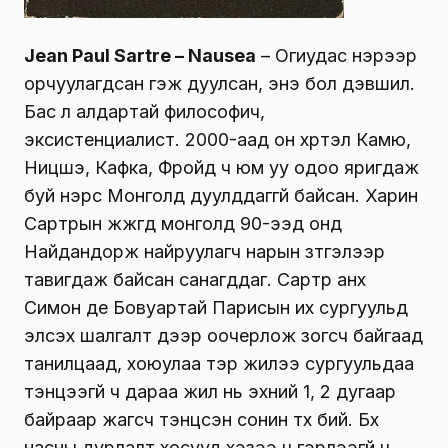
Jean Paul Sartre – Nausea
– Oгиудас нэрээр
орчуулагдсан гэж дуулсан, энэ бол дэвшил.
Бас л алдартай философич,
эксистенциалист. 2000-аад он хүртэл Камю,
Ницшэ, Кафка, Фройд ч юм уу одоо яригдаж
буй нэрс Монголд дуулддаггүй байсан. Харин
Сартрын жүжгүүд монголд 90-ээд онд
Найдандорж найруулагч нарын зүтгэлээр
тавигдаж байсан санагддаг. Сартр анх
Симон де Бовуартай Парисын их сургуульд
элсэх шалгалт дээр оочерлож зогсч байгаад
танилцаад, хоюулаа тэр жилээ сургуульдаа
тэнцээгүй ч дараа жил нь эхний 1, 2 дугаар
байраар жагсч тэнцсэн сонин түүх бий. Бүх
насны дурлалт хосууд хэзээ ч гэрлээгүй ч