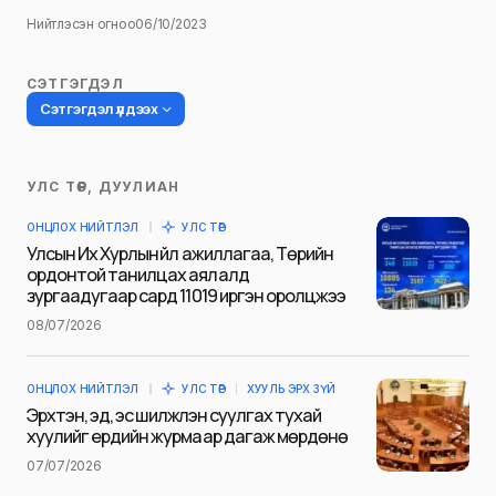
Нийтлэсэн огноо
06/10/2023
СЭТГЭГДЭЛ
Сэтгэгдэл үлдээх
УЛС ТӨР, ДУУЛИАН
Таны имэйл хаягийг нийтлэхгүй.
ОНЦЛОХ НИЙТЛЭЛ
УЛС ТӨР
Шаардлагатай талбаруудыг
*
гэж
Улсын Их Хурлын үйл ажиллагаа, Төрийн
тэмдэглэсэн
ордонтой танилцах аялалд
зургаадугаар сард 11019 иргэн оролцжээ
Name
*
08/07/2026
ОНЦЛОХ НИЙТЛЭЛ
УЛС ТӨР
ХУУЛЬ ЭРХ ЗҮЙ
E-mail
*
Эрхтэн, эд, эс шилжүүлэн суулгах тухай
хуулийг ердийн журмаар дагаж мөрдөнө
07/07/2026