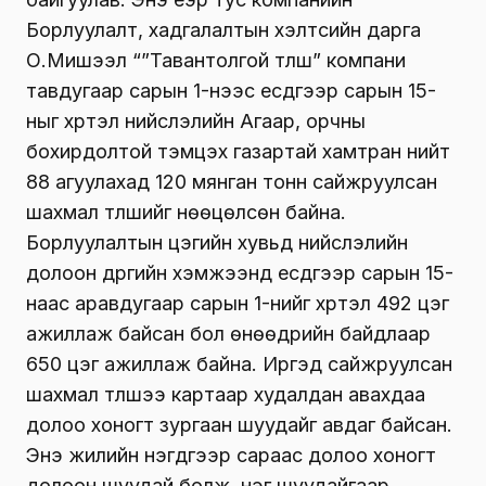
Борлуулалт, хадгалалтын хэлтсийн дарга
О.Мишээл “”Тавантолгой түлш” компани
тавдугаар сарын 1-нээс есдүгээр сарын 15-
ныг хүртэл нийслэлийн Агаар, орчны
бохирдолтой тэмцэх газартай хамтран нийт
88 агуулахад 120 мянган тонн сайжруулсан
шахмал түлшийг нөөцөлсөн байна.
Борлуулалтын цэгийн хувьд нийслэлийн
долоон дүүргийн хэмжээнд есдүгээр сарын 15-
наас аравдугаар сарын 1-нийг хүртэл 492 цэг
ажиллаж байсан бол өнөөдрийн байдлаар
650 цэг ажиллаж байна. Иргэд сайжруулсан
шахмал түлшээ картаар худалдан авахдаа
долоо хоногт зургаан шуудайг авдаг байсан.
Энэ жилийн нэгдүгээр сараас долоо хоногт
долоон шуудай болж, нэг шуудайгаар