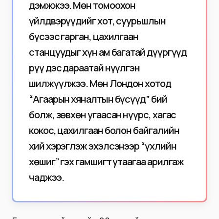
дэмжжээ. Мөн томоохон
үйлдвэрүүдийг хот, суурьшлын
бүсээс гарган, цахилгаан
станцуудыг хүн ам багатай дүүргүүд
рүү дэс дараатай нүүлгэн
шилжүүлжээ. Мөн Лондон хотод
“Агаарын хяналтын бүсүүд” бий
болж, зөвхөн угаасан нүүрс, хагас
кокос, цахилгаан болон байгалийн
хий хэрэглэж эхэлсэнээр “үхлийн
хөшиг” гэх гамшигт утаагаа арилгаж
чаджээ.