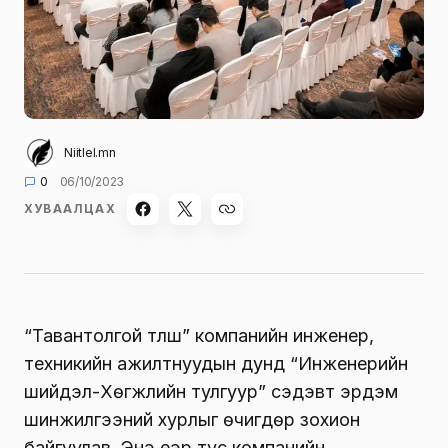
Niitlel.mn
0
06/10/2023
ХУВААЛЦАХ
“Тавантолгой түлш” компанийн инженер,
техникийн ажилтнуудын дунд “Инженерийн
шийдэл-Хөгжлийн тулгуур” сэдэвт эрдэм
шинжилгээний хурлыг өчигдөр зохион
байгуулав. Энэ үеэр тус компанийн