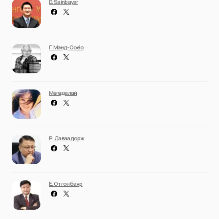
D. Sainbayar
Г. Мэнд-Ооёо
Мөнгөндалай
Р. Даваадорж
Ё. Отгонбаяр