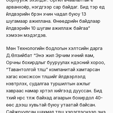
арванхоёр, нэгдүгээр сар байдаг. Бид тэр үед
үйлдвэрийн бүрэн хүчин чадал буюу 13
шугамаар ажиллана. Өнөөдрийн байдлаар
үйлдвэрийн 10 шугам ажиллаж байгаа”
хэмээн мэдэгдэв.
Мөн Технологийн бодлогын хэлтсийн дарга
Д.Өлзийбат “Энэ жил Эрчим хүчний яам,
Орчны бохирдлыг бууруулах үндэсний хороо,
“Тавантолгой түлш” компанитай хамтарсан
хагас коксжсон түлшийг үйлдвэрлэлд
нэвтрүүлэх, судалгаа туршилтын ажлыг
хавраас намар хүртэл хийгээд дууссан. Бид
түүхий нүүрс түлж байхад агаарын бохирдол 40-
өөс дээш хувьтай буюу утаатай байсан.
Сайжруулсан шахмал түлш хэрэглэснээр энэ