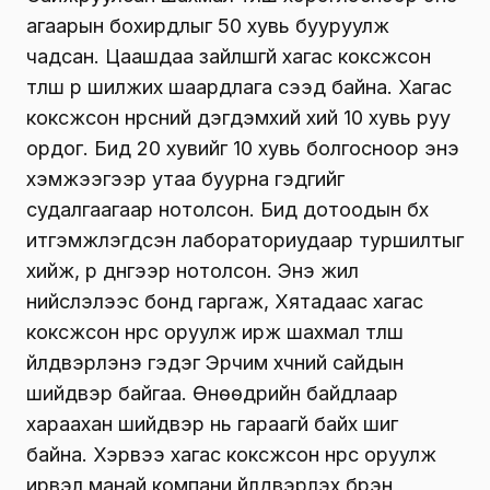
агаарын бохирдлыг 50 хувь бууруулж
чадсан. Цаашдаа зайлшгүй хагас коксжсон
түлш рүү шилжих шаардлага үүсээд байна. Хагас
коксжсон нүүрсний дэгдэмхий хий 10 хувь руу
ордог. Бид 20 хувийг 10 хувь болгосноор энэ
хэмжээгээр утаа буурна гэдгийг
судалгаагаар нотолсон. Бид дотоодын бүх
итгэмжлэгдсэн лабораториудаар туршилтыг
хийж, үр дүнгээр нотолсон. Энэ жил
нийслэлээс бонд гаргаж, Хятадаас хагас
коксжсон нүүрс оруулж ирж шахмал түлш
үйлдвэрлэнэ гэдэг Эрчим хүчний сайдын
шийдвэр байгаа. Өнөөдрийн байдлаар
хараахан шийдвэр нь гараагүй байх шиг
байна. Хэрвээ хагас коксжсон нүүрс оруулж
ирвэл манай компани үйлдвэрлэх бүрэн