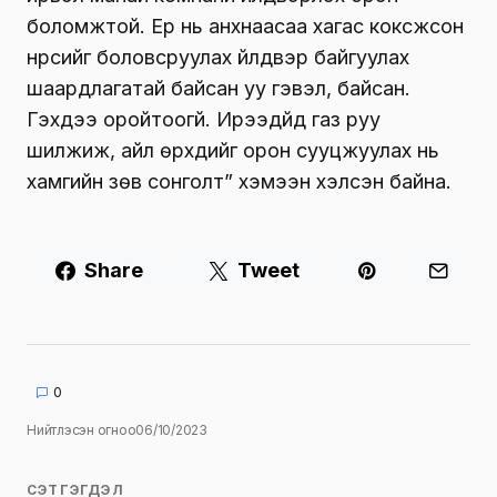
боломжтой. Ер нь анхнаасаа хагас коксжсон
нүүрсийг боловсруулах үйлдвэр байгуулах
шаардлагатай байсан уу гэвэл, байсан.
Гэхдээ оройтоогүй. Ирээдүйд газ руу
шилжиж, айл өрхүүдийг орон сууцжуулах нь
хамгийн зөв сонголт” хэмээн хэлсэн байна.
Share
Tweet
0
Нийтлэсэн огноо
06/10/2023
СЭТГЭГДЭЛ