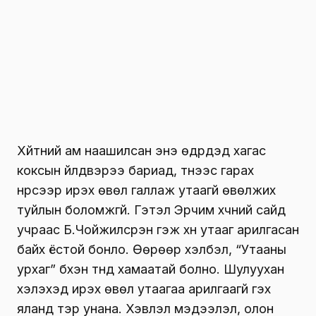
Хүйтний ам наашилсан энэ өдрүүдэд хагас
коксын үйлдвэрээ бариад, түүнээс гарах
нүүрсээр ирэх өвөл галлаж утаагүй өвөлжих
туйлын боломжгүй. Гэтэл Эрчим хүчний сайд
учраас Б.Чойжилсүрэн гэж хүн утааг арилгасан
байх ёстой бонло. Өөрөөр хэлбэл, “Утааны
урхаг” бүхэн түүнд хамаатай болно. Шулуухан
хэлэхэд ирэх өвөл утаагаа арилгаагүй гэх
яланд тэр унана. Хэвлэл мэдээлэл, олон