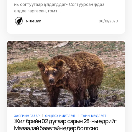
нь согтуугаар үйлдэгддэг- Согтуурсан үедээ
алдаа гаргасан, гэмт…
Niitlel.mn
06/10/2023
ЗАСГИЙН ГАЗАР
ОНЦЛОХ НИЙТЛЭЛ
ТАНЫ МЭДЛЭГТ
Жил бүрийн 02 дугаар сарын 28-ны өдрийг
Мазаалай баавгайн өдөр болгоно