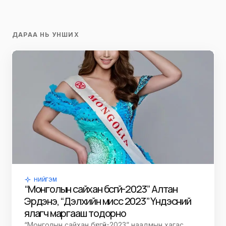
ДАРАА НЬ УНШИХ
НИЙГЭМ
“Монголын сайхан бүсгүй-2023” Алтан
Эрдэнэ, “Дэлхийн мисс 2023” Үндэсний
ялагч маргааш тодорно
“Монголын сайхан бүсгүй-2023” наадмын хагас