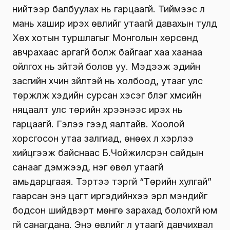
нийтээр балбуулах нь гарцаагүй. Тиймээс л
мань хашир ирэх өвлийг утаагүй давахын тулд
Хөх хотын туршлагыг Монголын хөрсөнд
авчрахаас аргагүй болж байгааг хаа хаанаа
ойлгох нь зүйтэй болов уу. Мэдээж эдийн
засгийн хүчин зүйлтэй нь холбоод, утааг улс
төржүүлж хэдийн сурсан хэсэг бүлэг хүмүүсийн
няцаалт улс төрийн хүрээнээс ирэх нь
гарцаагүй. Гэлээ гээд яалтайв. Хоолой
хорсгосон утаа залгиад, өнөөх л хэрүүлээ
хийцгээж байснаас Б.Чойжилсүрэн сайдын
санааг дэмжээд, нэг өвөл утаагүй
амьдарцгаая. Тэртээ тэргүй “Төрийн хулгай”
гаарсан энэ цагт иргэдийнхээ эрүүл мэндийг
бодсон шийдвэрт мөнгө зарахад болохгүй юм
үгүй санагдана. Энэ өвлийг л утаагүй давчихвал