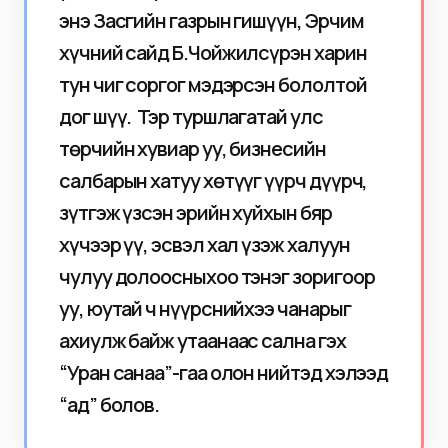
энэ Засгийн газрын гишүүн, Эрчим
хүчний сайд Б.Чойжилсүрэн харин
тун чиг соргог мэдэрсэн бололтой
дог шүү. Тэр туршлагатай улс
төрчийн хувиар уу, бизнесийн
салбарын хатуу хөтүүг үүрч дүүрч,
зүтгэж үзсэн эрийн хуйхын бяр
хүчээр үү, эсвэл хал үзэж халуун
чулуу долоосныхоо тэнэг зоригоор
уу, юутай ч нүүрснийхээ чанарыг
ахиулж байж утаанаас сална гэх
“Уран санаа”-гаа олон нийтэд хэлээд
“ад” болов.