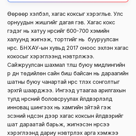
Өөрөөр хэлбэл, хагас коксыг хэрэглье. Улс
орнуудын жишгийг дагая гэв. Хагас кокс
гэдэг нь хатуу нүүрсийг 600-700 хэмийн
халуунд жигнэж, тортгийг нь бууруулсан
нүүрс. БНХАУ-ын хувьд 2017 оноос эхлэн хагас
кокосыг хэрэглээнд нэвтрүүлжээ.
Сайжруулсан шахмал түлш буюу мидлингийн
үр дүн төдийлөн сайн биш байсан нь дараагийн
шатны буюу чанартай нүүрс түлэх сонголтыг
эрхгүй шаарджээ. Ингээд утаагаа арилгахын
тулд нүүрсний боловсруулах үйлдвэрлэлд
инновац шингээх нь хамгийн зүйтэй гэж
үзсэний үндсэн дээр хагас коксын үйлдвэрийг
шат дараатай барьж, жигнэсэн нүүрсээ
хэрэглээнд дариу нэвтрүүлэх арга хэмжээ