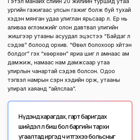
Гэтэл манайх сүүлийн 20 жилийн туршид утаа
ургийн гажигаас улсын гажиг болж буй тухай
хэдэн мянган удаа улиглан ярьсаар л. Ер нь
аливаа өгүүлэмжийг олон давтвал улигийн
жишгээр утааны асуудал эцэстээ “Байдаг л
сэдэв” болоод орхив. “Өвөл болохоор хүйтэн
болдог” гэх “хөөрхөн” яриа шиг л амнаас ам
дамжиж, намаас нам дамжсаар утаа
улирлын чанартай сэдэв болсон. Одоо
тэгвэл намрын сэрүүн хэдийн орж, утааны
улирал хаяанд “айлслаа”.
Нүдэнд харагдах, гарт баригдах
шийдэл л биш бол баргийн тархи
угаалтад иргэд ч итгэхээ больсныг