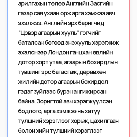
арилгахын төлөө Английн Засгийн
газар сая ухаан орж арга хэмжээ авч
эхэлжээ. Английн эрх баригчид
“Цэвэр агаарын хууль” гэгчийг
баталсан бөгөөд энэ хууль хэрэгжиж
эхэлснээр Лондон ганцхан өвлийн
дотор хорт утаа, агаарын бохирдлын
түвшинг эрс багасгаж, дөрөвхөн
жилийн дотор агаарын бохирдол
гэдэг зүйлээс бүрэн ангижирсан
байна. Зоригтой авч хэрэгжүүлсэн
бодлого, арга хэмжээ нь хатуу
түлшний хэрэглээг хорьж, цахилгаан
болон хийн түлшний хэрэглээг