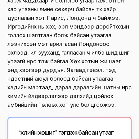
харж чадахааргүй болтлоо угаартаж, өтгөн
хар утааны өмнө сөхөрч байсан түүх хайр
дурлалын хот Парис, Лондонд ч байжээ.
Иргэдийнх нь үхэх, эрүүл мэндээр доройтохын
голлох шалтгаан болж байсан утаагаа
үлээчихсэн мэт арилгасан Лондоноос
эхлээд, ил зууханд галласан ч илбэ шид шиг
утаагүй нүүрс түлж байгаа Хөх хотын жишээг
энд хэргээр дурдъя. Яагаад гэвэл, тэд
үндэстний аюул болоод байсан утаагаа
хэдийн мартаад, дараа дараагийн шатны нүүрс
химийн үйлдвэрлэлээр дэлхийд цойлох
амбийцийн төлөөх хот улс болцгоожээ.
“Үхлийн хөшиг” гэгдэж байсан утааг