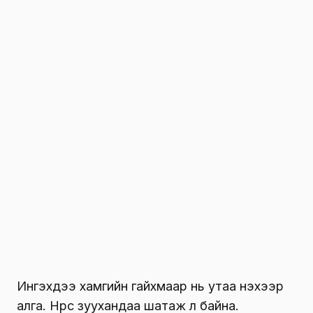
Ингэхдээ хамгийн гайхмаар нь утаа үнэхээр
алга. Нүүрс зуухандаа шатаж л байна.