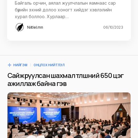
Байгаль орчин, аялал жуулчлалын яамнаас сар
бүрийн эхний долоо хоногт хийдэг хэвлэлийн
хурал боллоо. Хурлаар…
Niitlel.mn
06/10/2023
НИЙГЭМ
ОНЦЛОХ НИЙТЛЭЛ
Сайжруулсан шахмал түлшний 650 цэг
ажиллаж байна гэв