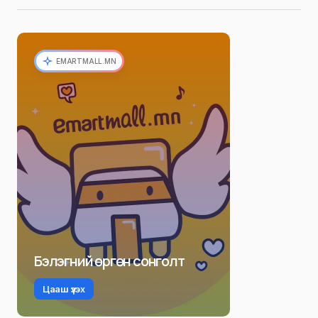
EMARTMALL.MN
Бэлэгний өргөн сонголт
Цааш үзэх