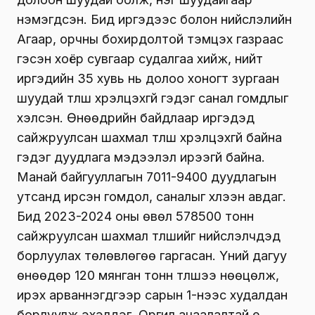
нэмэгдсэн. Бид иргэдээс болон нийслэлийн
Агаар, орчны бохирдолтой тэмцэх газраас
гэсэн хоёр сувгаар судалгаа хийж, нийт
иргэдийн 35 хувь нь долоо хоногт зургаан
шуудай түлш хүрэлцэхгүй гэдэг санал гомдлыг
хэлсэн. Өнөөдрийн байдлаар иргэдэд
сайжруулсан шахмал түлш хүрэлцэхгүй байна
гэдэг дуудлага мэдээлэл ирээгүй байна.
Манай байгууллагын 7011-9400 дуудлагын
утсанд ирсэн гомдол, саналыг хүлээн авдаг.
Бид 2023-2024 оны өвөл 578500 тонн
сайжруулсан шахмал түлшийг нийслэлчүүдэд
борлуулах төлөвлөгөө гаргасан. Үүний дагуу
өнөөдөр 120 мянган тонн түлшээ нөөцөлж,
ирэх арваннэгдүгээр сарын 1-нээс худалдан
борлуулж эхэлдэг. Оргил ачаалалтай үе