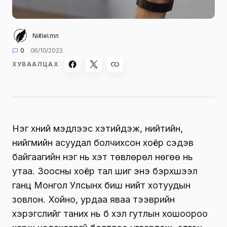
Niitlel.mn
0
06/10/2023
ХУВААЛЦАХ
Нэг хүний мэдлээс хэтийдэж, нийтийн,
нийгмийн асуудал болчихсон хоёр сэдэв
байгаагийн нэг нь хэт төвлөрөл нөгөө нь
утаа. Зоосны хоёр тал шиг энэ бэрхшээл
ганц Монгол Улсынх биш нийт хотуудын
зовлон. Хойно, урдаа яваа тээврийн
хэрэгслийг таних нь бүү хэл гутлын хошоороо