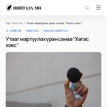
Нүүр
Нийгэм
Утааг мартуулах уран санаа “Хагас кокс”
НИЙГЭМ
НИЙТЛЭЛ
ОНЦЛОХ НИЙТЛЭЛ
Утааг мартуулах уран санаа “Хагас
кокс”