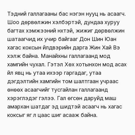
Тэдний галлагааны бас нэгэн нууц нь асаагч.
Шоо дөрвөлжин хэлбэртэй, дундаа хуруу
багтах хэмжээний нүхтэй, жижиг дөрвөлжин
шатаагчид их учир байгааг Дон Шин Юан
хагас коксын үйлдвэрийн дарга Жин Хай Вэ
хэлж байна. Манайхны галлагаанд мод
хамгийн чухал. Гэтэл Хөх хотынхон мод асах
үйл явц нь утаа ихээр гаргадаг, утаа
дэгдэлтийн хамгийн том шалтгаан учраас
өнөөх асаагчийг тусгайлан галлагаанд
хэрэглэдэг гэлээ. Гал өгсөн даруйд маш
амархан шатдаг эд шидтэй асаагч нь хагас
коксыг яг л цаас шиг асааж байна.