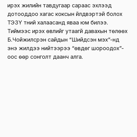
ирэх жилийн тавдугаар сараас эхлээд
дотооддоо хагас коксын үйлдвэртэй болох
ТЭЗҮ түүний халаасанд яваа юм билээ.
Тиймээс ирэх өвлийг утаагүй давахын төлөөх
Б.Чойжилсүрэн сайдын “Шийдсэн мэх”-нд
энэ жилдээ нийтээрээ “өвдөг шороодох”-
оос өөр сонголт даанч алга.