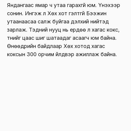
Яндангаас ямар ч утаа гарахгүй юм. Үнэхээр
сонин. Ингэж л Хөх хот гэлтгүй Бээжин
утаанаасаа салж буйгаа дэлхий нийтэд
зарлаж. Тэдний нууц нь ердөө л хагас кокс,
түүнийг цаас шиг шатаадаг асаагч юм байна.
Өнөөдрийн байдлаар Хөх хотод хагас
коксын 300 орчим үйлдвэр ажиллаж байна.