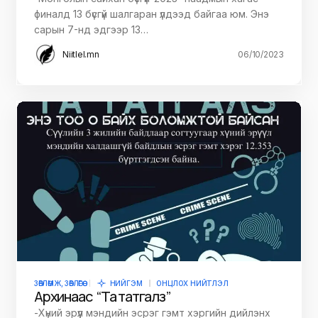
финалд 13 бүсгүй шалгаран үлдээд байгаа юм. Энэ
сарын 7-нд эдгээр 13…
Niitlel.mn
06/10/2023
ЗӨВЛӨМЖ, ЗӨВЛӨГӨӨ
НИЙГЭМ
ОНЦЛОХ НИЙТЛЭЛ
Архинаас “Та татгалз”
-Хүний эрүүл мэндийн эсрэг гэмт хэргийн дийлэнх