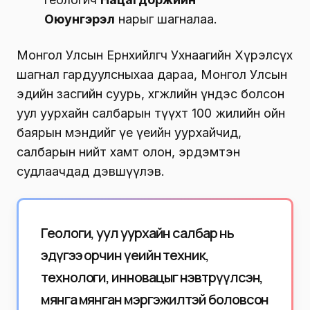
Оюунгэрэл
нарыг шагналаа.
Монгол Улсын Ерөнхийлөгч Ухнаагийн Хүрэлсүх
шагнал гардуулсныхаа дараа, Монгол Улсын
эдийн засгийн суурь, хөгжлийн үндэс болсон
уул уурхайн салбарын түүхт 100 жилийн ойн
баярын мэндийг үе үеийн уурхайчид,
салбарын нийт хамт олон, эрдэмтэн
судлаачдад дэвшүүлэв.
Геологи, уул уурхайн салбар нь
эдүгээ орчин үеийн техник,
технологи, инновацыг нэвтрүүлсэн,
мянга мянган мэргэжилтэй боловсон