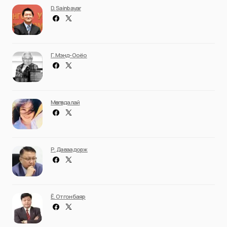
D. Sainbayar
Г. Мэнд-Ооёо
Мөнгөндалай
Р. Даваадорж
Ё. Отгонбаяр