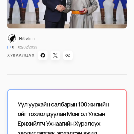
Niitlel.mn
0
02/02/2023
ХУВААЛЦАХ
Уул уурхайн салбарын 100 жилийн
ойг тохиолдуулан Монгол Улсын
Ерөнхийлөгч Ухнаагийн Хүрэлсүх
зарлиг гаргаж, эрхэлсэн ажил,