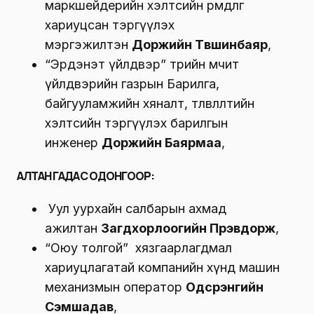
маркшейдерийн хэлтсийн өрөмдлөг
хариуцсан тэргүүлэх
мэргэжилтэн
Доржийн Түвшинбаяр
,
“Эрдэнэт үйлдвэр” төрийн өмчит
үйлдвэрийн газрын Барилга,
байгууламжийн хяналт, төлөвлөлтийн
хэлтсийн тэргүүлэх барилгын
инженер
Доржийн Баярмаа
,
АЛТАН ГАДАС ОДОНГООР:
Уул уурхайн салбарын ахмад
ажилтан
Загдхорлоогийн Пүрэвдорж
,
“Оюу толгой” хязгаарлагдмал
хариуцлагатай компанийн хүнд машин
механизмын оператор
Одсүрэнгийн
Сэмшадав
,