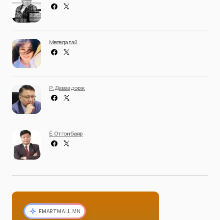
Мөнгөндалай
Р. Даваадорж
Ё. Отгонбаяр
EMARTMALL.MN