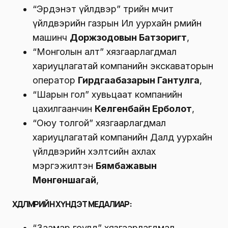
“Эрдэнэт үйлдвэр” төрийн өмчит
үйлдвэрийн газрын Ил уурхайн өрмийн
машинч
Доржзодовын Батзоригт
,
“Монголын алт” хязгаарлагдмал
хариуцлагатай компанийн экскаваторын
оператор
Гирдгаабазарын Гантулга
,
“Шарын гол” хувьцаат компанийн
цахилгаанчин
Келгенбайн Ерболот
,
“Оюу толгой” хязгаарлагдмал
хариуцлагатай компанийн Далд уурхайн
үйлдвэрийн хэлтсийн ахлах
мэргэжилтэн
Бямбажавын
Мөнгөншагай
,
ХӨДӨЛМӨРИЙН ХҮНДЭТ МЕДАЛИАР:
“Заамар гоулд” хязгаарлагдмал