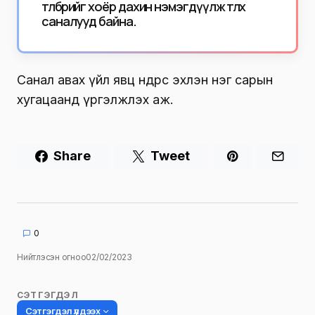
төлбөрийг хоёр дахин нэмэгдүүлж төлөх
саналууд байна.
Санал авах үйл явц өнөөдрөөс эхлэн нэг сарын
хугацаанд үргэлжлэх аж.
Share
Tweet
0
Нийтлэсэн огноо
02/02/2023
СЭТГЭГДЭЛ
Сэтгэгдэл үлдээх