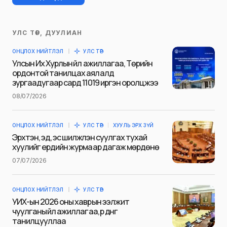
УЛС ТӨР, ДУУЛИАН
Таны имэйл хаягийг нийтлэхгүй.
ОНЦЛОХ НИЙТЛЭЛ
УЛС ТӨР
Шаардлагатай талбаруудыг
*
гэж
Улсын Их Хурлын үйл ажиллагаа, Төрийн
тэмдэглэсэн
ордонтой танилцах аялалд
зургаадугаар сард 11019 иргэн оролцжээ
Name
*
08/07/2026
ОНЦЛОХ НИЙТЛЭЛ
УЛС ТӨР
ХУУЛЬ ЭРХ ЗҮЙ
E-mail
*
Эрхтэн, эд, эс шилжүүлэн суулгах тухай
хуулийг ердийн журмаар дагаж мөрдөнө
07/07/2026
Сэтгэгдэл
*
ОНЦЛОХ НИЙТЛЭЛ
УЛС ТӨР
УИХ-ын 2026 оны хаврын ээлжит
чуулганы үйл ажиллагаа, үр дүнг
танилцууллаа