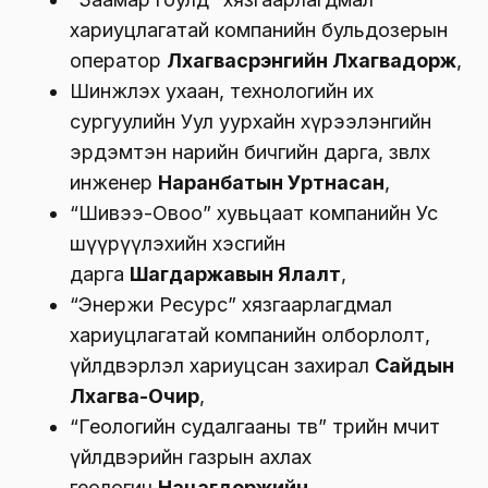
хариуцлагатай компанийн бульдозерын
оператор
Лхагвасүрэнгийн Лхагвадорж
,
Шинжлэх ухаан, технологийн их
сургуулийн Уул уурхайн хүрээлэнгийн
эрдэмтэн нарийн бичгийн дарга, зөвлөх
инженер
Наранбатын Уртнасан
,
“Шивээ-Овоо” хувьцаат компанийн Ус
шүүрүүлэхийн хэсгийн
дарга
Шагдаржавын Ялалт
,
“Энержи Ресурс” хязгаарлагдмал
хариуцлагатай компанийн олборлолт,
үйлдвэрлэл хариуцсан захирал
Сайдын
Лхагва-Очир
,
“Геологийн судалгааны төв” төрийн өмчит
үйлдвэрийн газрын ахлах
геологич
Нацагдоржийн