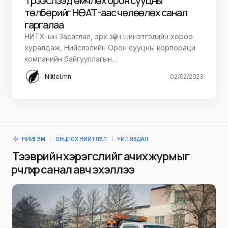
Түрээслээд өмчлөх орон сууцны
төлбөрийг НӨАТ-аас чөлөөлөх санал
гаргалаа
НИТХ-ын Засаглал, эрх зүйн шинэтгэлийн хороо
хуралдаж, Нийслэлийн Орон сууцны корпораци
компанийн байгууллагын…
Niitlel.mn
02/02/2023
НИЙГЭМ
ОНЦЛОХ НИЙТЛЭЛ
ҮЙЛ ЯВДАЛ
Тээврийн хэрэгслийг ачих журмыг
өөрчлөхөөр санал авч эхэллээ