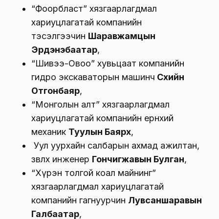
“Фоорбласт” хязгаарлагдмал
хариуцлагатай компанийн
тэсэлгээчин
Шаравжамцын
Эрдэнэбаатар
,
“Шивээ-Овоо” хувьцаат компанийн
гидро экскаваторын машинч
Сүхийн
Отгонбаяр
,
“Монголын алт” хязгаарлагдмал
хариуцлагатай компанийн ерөнхий
механик
Туулын Баярхүү
,
Уул уурхайн салбарын ахмад ажилтан,
зөвлөх инженер
Гончигжавын Булган
,
“Хүрэн толгой коал майнинг”
хязгаарлагдмал хариуцлагатай
компанийн гагнуурчин
Лувсаншаравын
Галбаатар
,