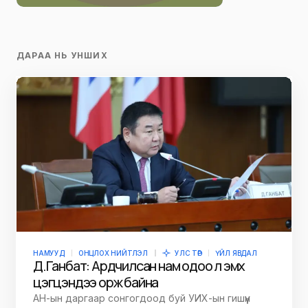
ДАРАА НЬ УНШИХ
НАМУУД
ОНЦЛОХ НИЙТЛЭЛ
УЛС ТӨР
ҮЙЛ ЯВДАЛ
Д.Ганбат: Ардчилсан нам одоо л эмх
цэгцэндээ орж байна
АН-ын даргаар сонгогдоод буй УИХ-ын гишүүн