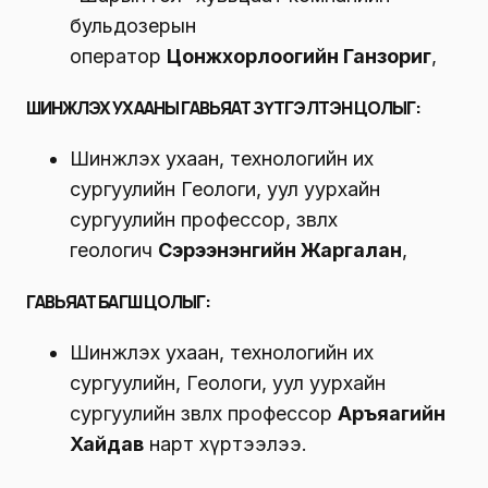
бульдозерын
оператор
Цонжхорлоогийн Ганзориг
,
ШИНЖЛЭХ УХААНЫ ГАВЬЯАТ ЗҮТГЭЛТЭН ЦОЛЫГ:
Шинжлэх ухаан, технологийн их
сургуулийн Геологи, уул уурхайн
сургуулийн профессор, зөвлөх
геологич
Сэрээнэнгийн Жаргалан
,
ГАВЬЯАТ БАГШ ЦОЛЫГ:
Шинжлэх ухаан, технологийн их
сургуулийн, Геологи, уул уурхайн
сургуулийн зөвлөх профессор
Аръяагийн
Хайдав
нарт хүртээлээ.