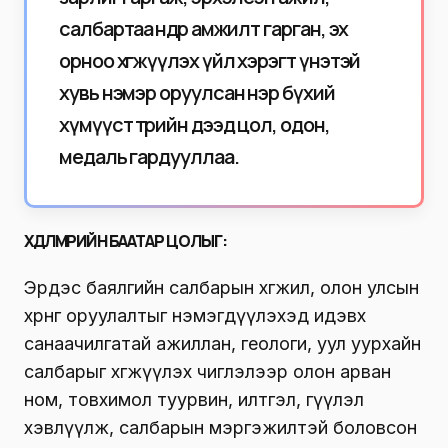
салбартаа өндөр амжилт гарган, эх
орноо хөгжүүлэх үйл хэрэгт үнэтэй
хувь нэмэр оруулсан нэр бүхий
хүмүүст төрийн дээд цол, одон,
медаль гардууллаа.
ХӨДӨЛМӨРИЙН БААТАР ЦОЛЫГ:
Эрдэс баялгийн салбарын хөгжил, олон улсын
хөрөнгө оруулалтыг нэмэгдүүлэхэд идэвх
санаачилгатай ажиллан, геологи, уул уурхайн
салбарыг хөгжүүлэх чиглэлээр олон арван
ном, товхимол туурвин, илтгэл, өгүүлэл
хэвлүүлж, салбарын мэргэжилтэй боловсон