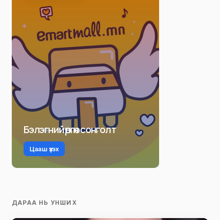
Бэлэгний өргөн сонголт
Цааш үзэх
ДАРАА НЬ УНШИХ