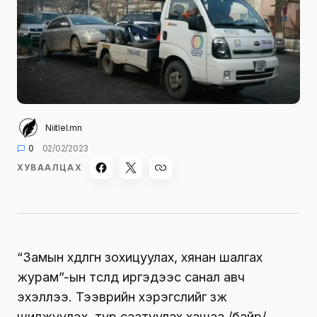
Niitlel.mn
0
02/02/2023
ХУВААЛЦАХ
“Замын хөдөлгөөн зохицуулах, хянан шалгах
журам”-ын төсөлд иргэдээс санал авч
эхэллээ. Тээврийн хэрэгслийг зөөж
шилжүүлэх, түр саатуулах хашаа /байр/