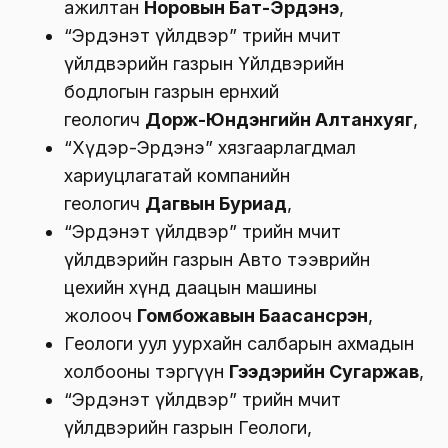
ажилтан
Норовын Бат-Эрдэнэ
,
“Эрдэнэт үйлдвэр” төрийн өмчит
үйлдвэрийн газрын Үйлдвэрийн
бодлогын газрын ерөнхий
геологич
Дорж-Юндэнгийн Алтанхуяг
,
“Хүдэр-Эрдэнэ” хязгаарлагдмал
хариуцлагатай компанийн
геологич
Дагвын Буриад
,
“Эрдэнэт үйлдвэр” төрийн өмчит
үйлдвэрийн газрын Авто тээврийн
цехийн хүнд даацын машины
жолооч
Гомбожавын Баасансүрэн
,
Геологи уул уурхайн салбарын ахмадын
холбооны тэргүүн
Гээдэрийн Сугаржав
,
“Эрдэнэт үйлдвэр” төрийн өмчит
үйлдвэрийн газрын Геологи,