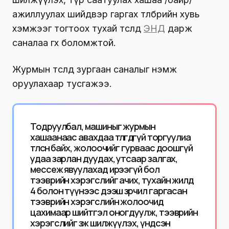
ажиллуулах шийдвэр гаргах төлбөрийн хувь
хэмжээг тогтоох тухай төсөлд
ЭНД
дарж
саналаа өгөх боломжтой.
Журмын төсөлд зургаан саналыг нэмж
оруулахаар тусгажээ.
Тодруулбал, машиныг журмын
хашаанаас авахдаа төлөгдөөгүй торгуулиа
төлсөн байх, жолоочийг гурваас доошгүй
удаа зарлан дуудах, утсаар залгах,
мессеж явуулахад ирээгүй бол
тээврийн хэрэгслийг ачих, тухайн жилд
4 болон түүнээс дээш зөрчил гаргасан
тээврийн хэрэгслийн жолоочид
цахимаар шийтгэл оногдуулж, тээврийн
хэрэгслийг зөөж шилжүүлэх, үндсэн