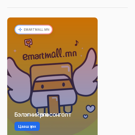
EMARTMALL.MN
Бэлэгний өргөн сонголт
Цааш үзэх