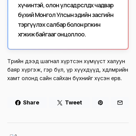
хүчинтэй, олон улсад өрсөлдөх чадвар
бүхий Монгол Улсын эдийн засгийн
тэргүүлэх салбар болон өргөжин
хөгжиж байгааг онцоллоо.
Төрийн дээд шагнал хүртсэн хүмүүст халуун
баяр хүргэж, гэр бүл, үр хүүхдүүд, хөдөлмөрийн
хамт олонд сайн сайхан бүхнийг хүсэн ерөөв.
Share
Tweet
0