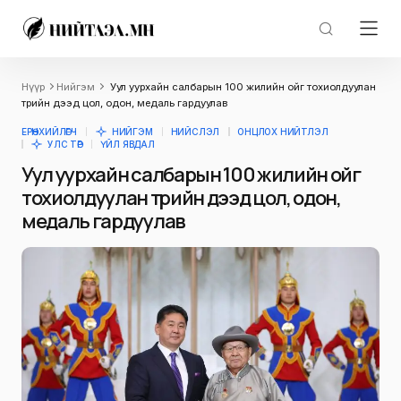
Нүүр
Нийгэм
Уул уурхайн салбарын 100 жилийн ойг тохиолдуулан
төрийн дээд цол, одон, медаль гардуулав
ЕРӨНХИЙЛӨГЧ
НИЙГЭМ
НИЙСЛЭЛ
ОНЦЛОХ НИЙТЛЭЛ
УЛС ТӨР
ҮЙЛ ЯВДАЛ
Уул уурхайн салбарын 100 жилийн ойг
тохиолдуулан төрийн дээд цол, одон,
медаль гардуулав