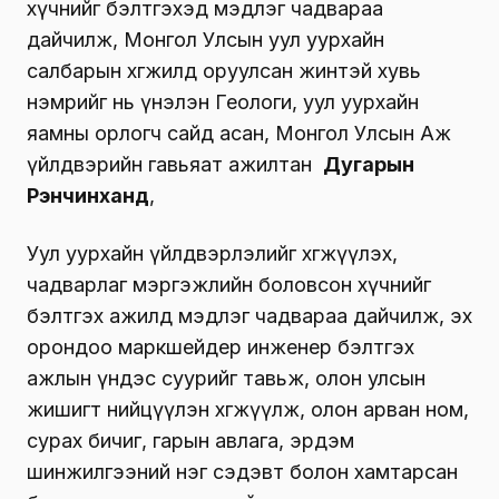
хүчнийг бэлтгэхэд мэдлэг чадвараа
дайчилж, Монгол Улсын уул уурхайн
салбарын хөгжилд оруулсан жинтэй хувь
нэмрийг нь үнэлэн Геологи, уул уурхайн
яамны орлогч сайд асан, Монгол Улсын Аж
үйлдвэрийн гавьяат ажилтан
Дугарын
Рэнчинханд
,
Уул уурхайн үйлдвэрлэлийг хөгжүүлэх,
чадварлаг мэргэжлийн боловсон хүчнийг
бэлтгэх ажилд мэдлэг чадвараа дайчилж, эх
орондоо маркшейдер инженер бэлтгэх
ажлын үндэс суурийг тавьж, олон улсын
жишигт нийцүүлэн хөгжүүлж, олон арван ном,
сурах бичиг, гарын авлага, эрдэм
шинжилгээний нэг сэдэвт болон хамтарсан