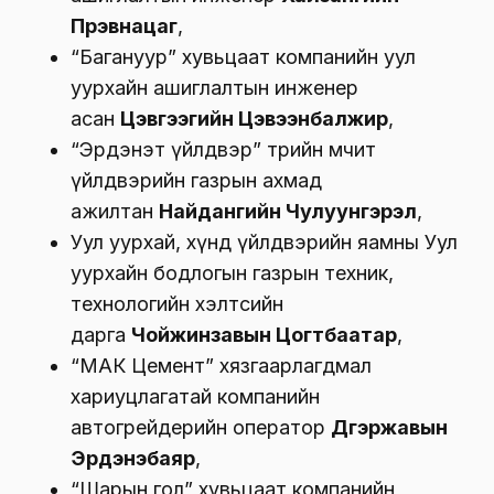
Пүрэвнацаг
,
“Багануур” хувьцаат компанийн уул
уурхайн ашиглалтын инженер
асан
Цэвгээгийн Цэвээнбалжир
,
“Эрдэнэт үйлдвэр” төрийн өмчит
үйлдвэрийн газрын ахмад
ажилтан
Найдангийн Чулуунгэрэл
,
Уул уурхай, хүнд үйлдвэрийн яамны Уул
уурхайн бодлогын газрын техник,
технологийн хэлтсийн
дарга
Чойжинзавын Цогтбаатар
,
“МАК Цемент” хязгаарлагдмал
хариуцлагатай компанийн
автогрейдерийн оператор
Дүгэржавын
Эрдэнэбаяр
,
“Шарын гол” хувьцаат компанийн