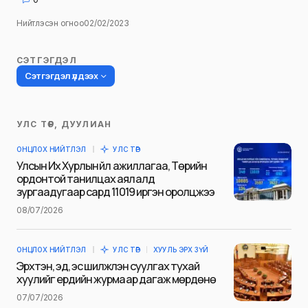
Нийтлэсэн огноо
02/02/2023
СЭТГЭГДЭЛ
Сэтгэгдэл үлдээх
УЛС ТӨР, ДУУЛИАН
Таны имэйл хаягийг нийтлэхгүй.
ОНЦЛОХ НИЙТЛЭЛ
УЛС ТӨР
Шаардлагатай талбаруудыг
*
гэж
Улсын Их Хурлын үйл ажиллагаа, Төрийн
тэмдэглэсэн
ордонтой танилцах аялалд
зургаадугаар сард 11019 иргэн оролцжээ
Name
*
08/07/2026
ОНЦЛОХ НИЙТЛЭЛ
УЛС ТӨР
ХУУЛЬ ЭРХ ЗҮЙ
E-mail
*
Эрхтэн, эд, эс шилжүүлэн суулгах тухай
хуулийг ердийн журмаар дагаж мөрдөнө
07/07/2026