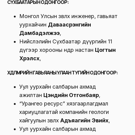
СҮХБААТАРЫН ОДОНГООР:
Монгол Улсын зөвлөх инженер, гавьяат
уурхайчин
Даваасүрэнгийн
Дамбадэлжээ
,
Нийслэлийн Сүхбаатар дүүргийн 11
дүгээр хорооны өндөр настан
Цогтын
Хүрэлсүх
,
ХӨДӨЛМӨРИЙН ГАВЬЯАНЫ УЛААН ТУГИЙН ОДОНГООР:
Уул уурхайн салбарын ахмад
ажилтан
Цэндийн Отгонбаяр
,
“Урангео ресурс” хязгаарлагдмал
хариуцлагатай компанийн геологи
хайгуулын зөвлөх
Адъяагийн Эвийхүү
,
Уул уурхайн салбарын ахмад