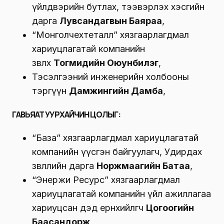
үйлдвэрийн бутлах, тээвэрлэх хэсгийн
дарга
Лувсандагвын Баяраа
,
“Монголчехтеталл” хязгаарлагдмал
хариуцлагатай компанийн
зөвлөх
Тогмидийн Оюунбилэг
,
Тэсэлгээний инженерийн холбооны
тэргүүн
Дамжингийн Дамба
,
ГАВЬЯАТ УУРХАЙЧИН ЦОЛЫГ:
“База” хязгаарлагдмал хариуцлагатай
компанийн үүсгэн байгуулагч, Удирдах
зөвлөлийн дарга
Норжмаагийн Батаа
,
“Энержи Ресурс” хязгаарлагдмал
хариуцлагатай компанийн үйл ажиллагаа
хариуцсан дэд ерөнхийлөгч
Цогоогийн
Баасандорж
,