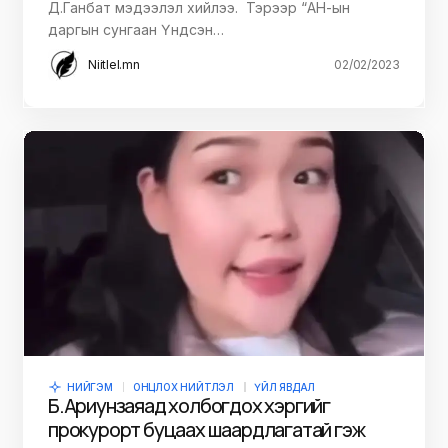
Д.Ганбат мэдээлэл хийлээ. Тэрээр “АН-ын
даргын сунгаан Үндсэн…
Niitlel.mn
02/02/2023
НИЙГЭМ
ОНЦЛОХ НИЙТЛЭЛ
ҮЙЛ ЯВДАЛ
Б.Ариунзаяад холбогдох хэргийг
прокурорт буцаах шаардлагатай гэж