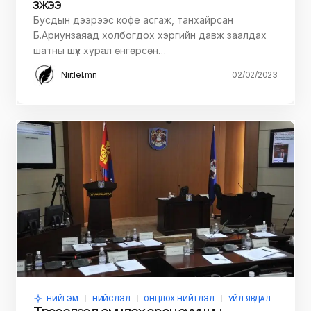
үзжээ
Бусдын дээрээс кофе асгаж, танхайрсан
Б.Ариунзаяад холбогдох хэргийн давж заалдах
шатны шүүх хурал өнгөрсөн…
Niitlel.mn
02/02/2023
НИЙГЭМ
НИЙСЛЭЛ
ОНЦЛОХ НИЙТЛЭЛ
ҮЙЛ ЯВДАЛ