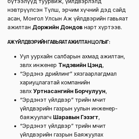
бүтээлүүд туурвиж, үйлдвэрлэлд
нэвтрүүлсэн Түлш, эрчим хүчний дэд сайд
асан, Монгол Улсын Аж үйлдвэрийн гавьяат
ажилтан
Доржийн Дондов
нарт хүртээв.
АЖ ҮЙЛДВЭРИЙН ГАВЬЯАТ АЖИЛТАН ЦОЛЫГ:
Уул уурхайн салбарын ахмад ажилтан,
зөвлөх инженер
Түндэвийн Цэнд
,
“Эрдэнэ дрийлинг” хязгаарлагдмал
хариуцлагатай компанийн
зөвлөх
Уртнасангийн Борчулуун
,
“Эрдэнэт үйлдвэр” төрийн өмчит
үйлдвэрийн газрын уулын инженер-
баяжуулагч
Шаравын Гэзэгт
,
“Эрдэнэт үйлдвэр” төрийн өмчит
үйлдвэрийн газрын Баяжуулах