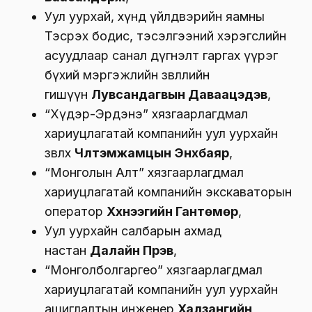
Уул уурхай, хүнд үйлдвэрийн яамны
Тэсрэх бодис, тэсэлгээний хэрэгслийн
асуудлаар санал дүгнэлт гаргах үүрэг
бүхий мэргэжлийн зөвлөлийн
гишүүн
Лувсандагвын Даваацэдэв
,
“Хүдэр-Эрдэнэ” хязгаарлагдмал
хариуцлагатай компанийн уул уурхайн
зөвлөх
Чүлтэмжамцын Энхбаяр
,
“Монголын Алт” хязгаарлагдмал
хариуцлагатай компанийн экскаваторын
оператор
Хүүхнээгийн Гантөмөр
,
Уул уурхайн салбарын ахмад
настан
Далайн Пүрэв
,
“Монголболгаргео” хязгаарлагдмал
хариуцлагатай компанийн уул уурхайн
ашиглалтын инженер
Халзангийн