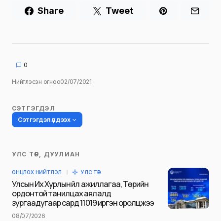
Share
Tweet
0
Нийтлэсэн огноо
02/07/2021
СЭТГЭГДЭЛ
Сэтгэгдэл үлдээх
УЛС ТӨР, ДУУЛИАН
Таны имэйл хаягийг нийтлэхгүй.
ОНЦЛОХ НИЙТЛЭЛ
УЛС ТӨР
Шаардлагатай талбаруудыг
*
гэж
Улсын Их Хурлын үйл ажиллагаа, Төрийн
тэмдэглэсэн
ордонтой танилцах аялалд
зургаадугаар сард 11019 иргэн оролцжээ
Name
*
08/07/2026