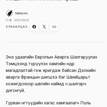
Niitlel.mn
0
01/07/2021
ХУВААЛЦАХ
Энэ удаагийн Европын Аварга Шалгаруулах
Тэмцээнд түрүүлэх хамгийн өндөр
магадлалтай гэж яригдаж байсан Дэлхийн
аварга Францын шигшээ баг Швейцарьт
хожигдсноор шөвгийн наймд ч шалгарч
дөнгөсөнгүй.
Гурван өнгөтүүдийн хагас хамгаалагч Поль