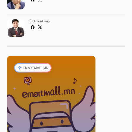
Ё. Отгонбаяр
EMARTMALL.MN