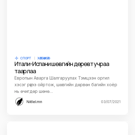
СПОРТ
ХӨЛБӨМБӨГ
Итали-Испани шөвгийн дөрөвт учраа
таарлаа
Европын Аварга Шалгаруулах Тэмцээн оргил
хэсэг рүүгээ ойртож, шөвгийн дөрвөн багийн хоёр
нь өчигдөр шөнө…
Niitlel.mn
03/07/2021