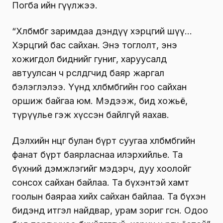
Погба ийн өгүүлжээ.
“Хөлбөмбөг заримдаа дэндүү хэрцгий шүү…
Хэрцгий бас сайхан. Энэ тоглолт, энэ
хожигдол биднийг гуниг, харуусалд
автуулсан ч өрсөлдөгчид баяр жаргал
бэлэглэлээ. Үүнд хөлбөмбөгийн гоо сайхан
оршиж байгаа юм. Мэдээж, бид хожьё,
түрүүлье гэж хүссэн байлгүй яахав.
Дэлхийн өнцөг булан бүрт суугаа хөлбөмбөгийн
фанат бүрт баярласнаа илэрхийлье. Та
бүхний дэмжлэгийг мэдэрч, дуу хоолойг
сонсох сайхан байлаа. Та бүхэнтэй хамт
гоолын баяраа хийх сайхан байлаа. Та бүхэн
бидэнд итгэл найдвар, урам зориг өгсөн. Одоо