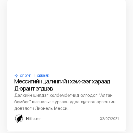
СПОРТ
ХӨЛБӨМБӨГ
Мессигийн цалингийн хэмжээг хараад
Дюрант эгдүүцэв
Дэлхийн шилдэг хөлбөмбөгчид олгодог “Алтан
бөмбөг” шагналыг зургаан удаа хүртсэн аргентин
довтлогч Лионель Месси…
Niitlel.mn
02/07/2021