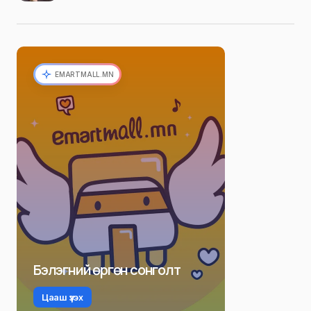
EMARTMALL.MN
Бэлэгний өргөн сонголт
Цааш үзэх