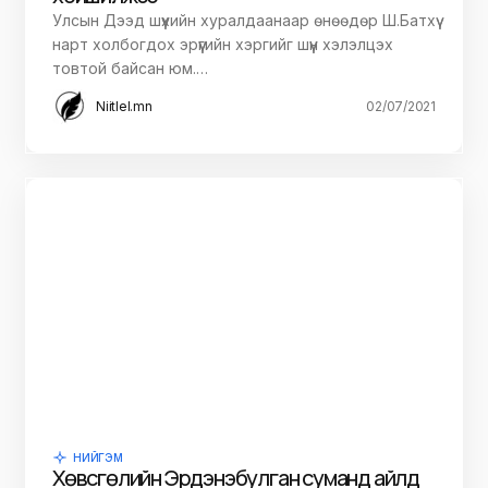
Улсын Дээд шүүхийн хуралдаанаар өнөөдөр Ш.Батхүү
нарт холбогдох эрүүгийн хэргийг шүүн хэлэлцэх
товтой байсан юм.…
Niitlel.mn
02/07/2021
НИЙГЭМ
Хөвсгөлийн Эрдэнэбулган суманд айлд