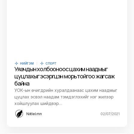
НИЙГЭМ
СПОРТ
Уяачдын холбооноос цахим наадмыг
цуцлахыг эсэргүүцэн морьтойгоо жагсаж
байна
УОК-ын өчигдрийн хуралдаанаас цахим наадмыг
цуцлах эсвэл наадам тэмдэглэхийг нэг жилээр
хойшлуулах шийдвэр…
Niitlel.mn
02/07/2021