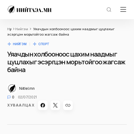
Нүүр
Нийгэм
Уяачдын холбооноос цахим наадмыг цуцлахыг
эсэргүүцэн морьтойгоо жагсаж байна
НИЙГЭМ
СПОРТ
Уяачдын холбооноос цахим наадмыг
цуцлахыг эсэргүүцэн морьтойгоо жагсаж
байна
Niitlel.mn
0
02/07/2021
ХУВААЛЦАХ