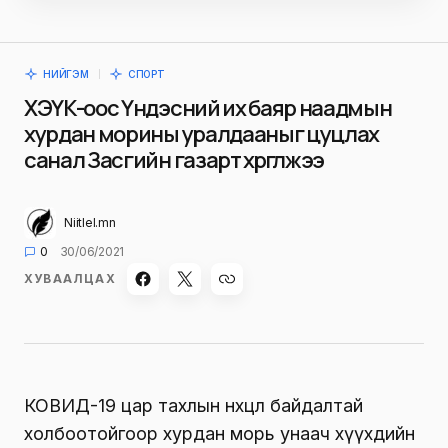
НИЙГЭМ
СПОРТ
ХЭҮК-оос Үндэсний их баяр наадмын
хурдан морины уралдааныг цуцлах
санал Засгийн газарт хүргүүлжээ
Niitlel.mn
0
30/06/2021
ХУВААЛЦАХ
КОВИД-19 цар тахлын нөхцөл байдалтай
холбоотойгоор хурдан морь унаач хүүхдийн