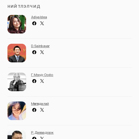
НИЙТЛЭЛЧИД
Adiya Idea
D. Sainbayar
Г. Мэнд-Ооёо
Мөнгөндалай
Р. Даваадорж