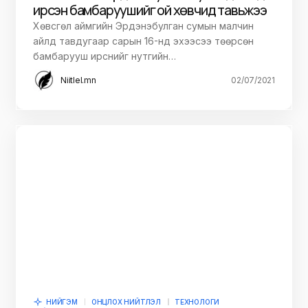
ирсэн бамбаруушийг ой хөвчид тавьжээ
Хөвсгөл аймгийн Эрдэнэбулган сумын малчин
айлд тавдугаар сарын 16-нд эхээсээ төөрсөн
бамбарууш ирснийг нутгийн…
Niitlel.mn
02/07/2021
НИЙГЭМ
ОНЦЛОХ НИЙТЛЭЛ
ТЕХНОЛОГИ