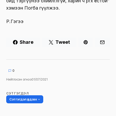
бид тэргүүнээ бөхийлгөлгүй, харин ч өргөх ёстой”
хэмээн Погба өгүүлжээ.
Р.Гэгээ
Share
Tweet
0
Нийтлэсэн огноо
01/07/2021
СЭТГЭГДЭЛ
Сэтгэгдэл үлдээх