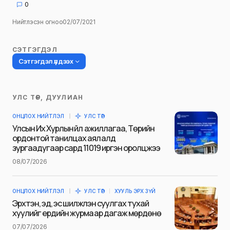
0
Нийтлэсэн огноо
02/07/2021
СЭТГЭГДЭЛ
Сэтгэгдэл үлдээх
УЛС ТӨР, ДУУЛИАН
Таны имэйл хаягийг нийтлэхгүй.
ОНЦЛОХ НИЙТЛЭЛ
УЛС ТӨР
Шаардлагатай талбаруудыг
*
гэж
Улсын Их Хурлын үйл ажиллагаа, Төрийн
тэмдэглэсэн
ордонтой танилцах аялалд
зургаадугаар сард 11019 иргэн оролцжээ
Name
*
08/07/2026
ОНЦЛОХ НИЙТЛЭЛ
УЛС ТӨР
ХУУЛЬ ЭРХ ЗҮЙ
E-mail
*
Эрхтэн, эд, эс шилжүүлэн суулгах тухай
хуулийг ердийн журмаар дагаж мөрдөнө
07/07/2026