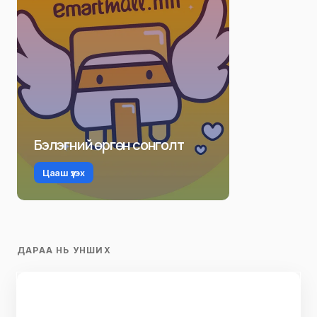
Бэлэгний өргөн сонголт
Цааш үзэх
ДАРАА НЬ УНШИХ