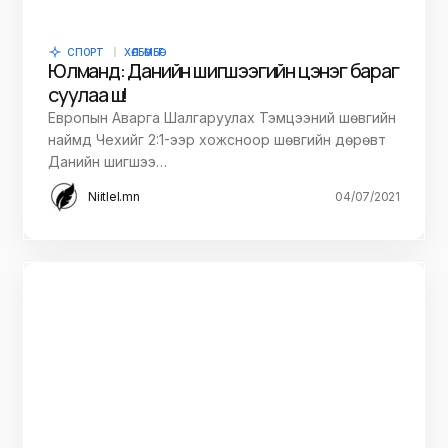
СПОРТ
ХӨЛБӨМБӨГ
Юлманд: Данийн шигшээгийн цэнэг бараг
суулаа шүү!
Европын Аварга Шалгаруулах Тэмцээний шөвгийн
наймд Чехийг 2:1-ээр хожсноор шөвгийн дөрөвт
Данийн шигшээ…
Niitlel.mn
04/07/2021