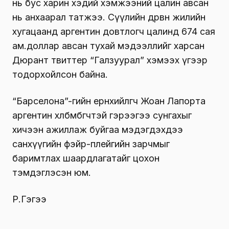
нь бус харин хэдий хэмжээний цалин авсан
нь анхаарал татжээ. Сүүлийн дөрвөн жилийн
хугацаанд аргентин довтлогч цалинд 674 сая
ам.доллар авсан тухай мэдээллийг харсан
Дюрант твиттер “Галзуурал” хэмээх үгээр
тодорхойлсон байна.
“Барселона”-гийн ерөнхийлөгч Жоан Лапорта
аргентин хөлбөмбөгчтэй гэрээгээ сунгахыг
хичээн ажиллаж буйгаа мэдэгдэхдээ
санхүүгийн фэйр-плейгийн зарчмыг
баримтлах шаардлагатайг цохон
тэмдэглэсэн юм.
Р.Гэгээ