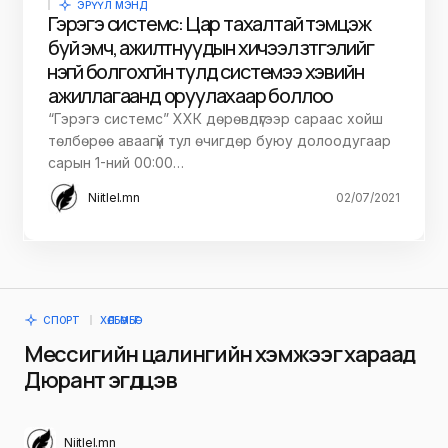
ЭРҮҮЛ МЭНД
Гэрэгэ системс: Цар тахалтай тэмцэж
буй эмч, ажилтнуудын хичээл зүтгэлийг
үнэгүй болгохгүйн тулд системээ хэвийн
ажиллагаанд оруулахаар боллоо
“Гэрэгэ системс” ХХК дөрөвдүгээр сараас хойш
төлбөрөө аваагүй тул өчигдөр буюу долоодугаар
сарын 1-ний 00:00…
Niitlel.mn
02/07/2021
СПОРТ
ХӨЛБӨМБӨГ
Мессигийн цалингийн хэмжээг хараад
Дюрант эгдүүцэв
Niitlel.mn