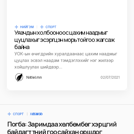
НИЙГЭМ
СПОРТ
Уяачдын холбооноос цахим наадмыг
цуцлахыг эсэргүүцэн морьтойгоо жагсаж
байна
УОК-ын өчигдрийн хуралдаанаас цахим наадмыг
цуцлах эсвэл наадам тэмдэглэхийг нэг жилээр
хойшлуулах шийдвэр…
Niitlel.mn
02/07/2021
СПОРТ
ХӨЛБӨМБӨГ
Погба: Заримдаа хөлбөмбөг хэрцгий
байдагт түүний гоо сайхан оршдог