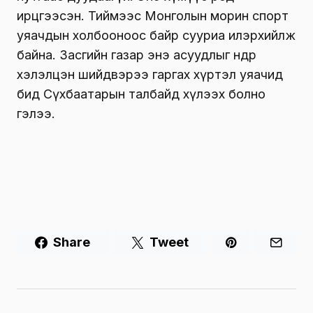
ирцгээсэн. Тиймээс Монголын морин спорт
уяачдын холбооноос байр сууриа илэрхийлж
байна. Засгийн газар энэ асуудлыг өнөөдөр
хэлэлцэн шийдвэрээ гаргах хүртэл уяачид
бид Сүхбаатарын талбайд хүлээх болно
гэлээ.
Share
Tweet