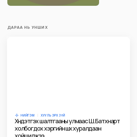
ДАРАА НЬ УНШИХ
НИЙГЭМ
ХУУЛЬ ЭРХ ЗҮЙ
Хүндэтгэх шалтгааны улмаас Ш.Батхүү нарт
холбогдох хэргийн шүүх хуралдаан
хойшилжээ