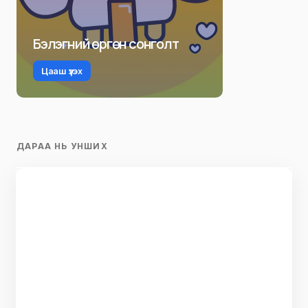
Бэлэгний өргөн сонголт
Цааш үзэх
ДАРАА НЬ УНШИХ