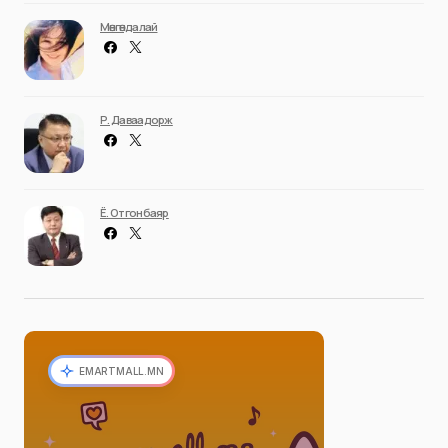
Мөнгөндалай
Р. Даваадорж
Ё. Отгонбаяр
EMARTMALL.MN