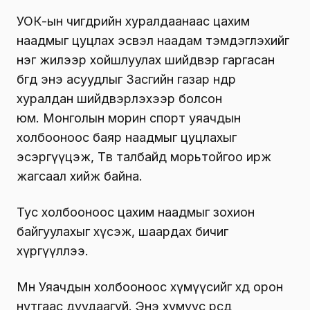
УОК-ын өчигдрийн хуралдаанаас цахим
наадмыг цуцлах эсвэл наадам тэмдэглэхийг
нэг жилээр хойшлуулах шийдвэр гаргасан
бөгөөд энэ асуудлыг Засгийн газар өнөөдөр
хуралдан шийдвэрлэхээр болсон
юм. Монголын морин спорт уяачдын
холбооноос баяр наадмыг цуцлахыг
эсэргүүцэж, Төв талбайд морьтойгоо ирж
жагсаал хийж байна.
Тус холбооноос цахим наадмыг зохион
байгуулахыг хүсэж, шаардах бичиг
хүргүүллээ.
Мөн Уяачдын холбооноос хүмүүсийг хөдөө орон
нутгаас дуудаагүй. Энэ хүмүүс өөрсдөө