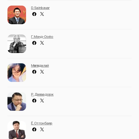
D. Sainbayar
Г. Мэнд-Ооёо
Мөнгөндалай
Р. Даваадорж
Ё. Отгонбаяр