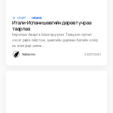
СПОРТ
ХӨЛБӨМБӨГ
Итали-Испани шөвгийн дөрөвт учраа
таарлаа
Европын Аварга Шалгаруулах Тэмцээн оргил
хэсэг рүүгээ ойртож, шөвгийн дөрвөн багийн хоёр
нь өчигдөр шөнө…
Niitlel.mn
03/07/2021