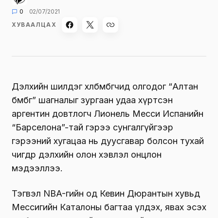
0
02/07/2021
ХУВААЛЦАХ
Дэлхийн шилдэг хөлбөмбөгчид олгодог “Алтан
бөмбөг” шагналыг зургаан удаа хүртсэн
аргентин довтлогч Лионель Месси Испанийн
“Барселона”-тай гэрээ сунгалгүйгээр
гэрээний хугацаа нь дуусгавар болсон тухай
өчигдөр дэлхийн олон хэвлэл онцлон
мэдээллээ.
Тэгвэл NBA-гийн од Кевин Дюрантын хувьд
Мессигийн Каталоны багтаа үлдэх, явах эсэх