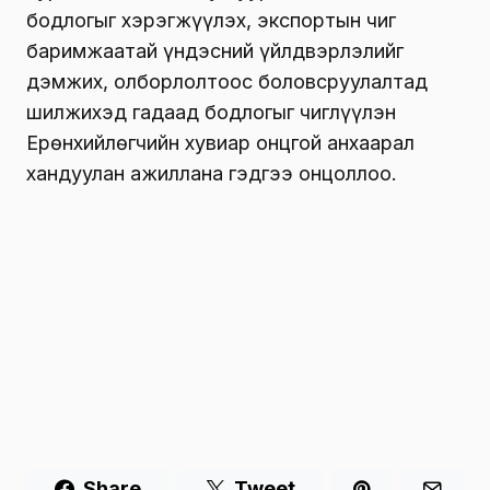
бодлогыг хэрэгжүүлэх, экспортын чиг
баримжаатай үндэсний үйлдвэрлэлийг
дэмжих, олборлолтоос боловсруулалтад
шилжихэд гадаад бодлогыг чиглүүлэн
Ерөнхийлөгчийн хувиар онцгой анхаарал
хандуулан ажиллана гэдгээ онцоллоо.
Share
Tweet