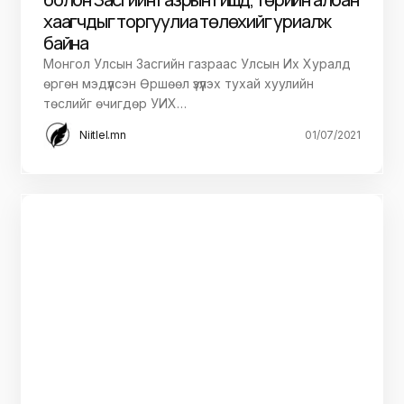
хаагчдыг торгуулиа төлөхийг уриалж
байна
Монгол Улсын Засгийн газраас Улсын Их Хуралд
өргөн мэдүүлсэн Өршөөл үзүүлэх тухай хуулийн
төслийг өчигдөр УИХ…
Niitlel.mn
01/07/2021