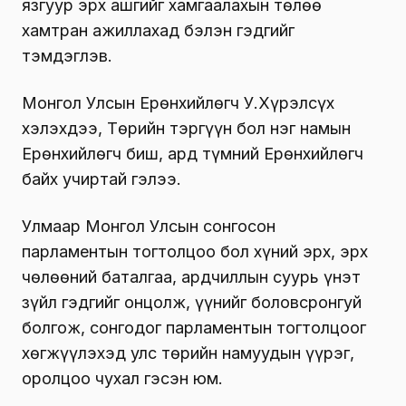
язгуур эрх ашгийг хамгаалахын төлөө
хамтран ажиллахад бэлэн гэдгийг
тэмдэглэв.
Монгол Улсын Ерөнхийлөгч У.Хүрэлсүх
хэлэхдээ, Төрийн тэргүүн бол нэг намын
Ерөнхийлөгч биш, ард түмний Ерөнхийлөгч
байх учиртай гэлээ.
Улмаар Монгол Улсын сонгосон
парламентын тогтолцоо бол хүний эрх, эрх
чөлөөний баталгаа, ардчиллын суурь үнэт
зүйл гэдгийг онцолж, үүнийг боловсронгуй
болгож, сонгодог парламентын тогтолцоог
хөгжүүлэхэд улс төрийн намуудын үүрэг,
оролцоо чухал гэсэн юм.