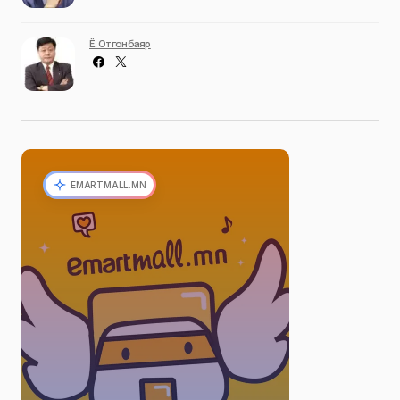
Ё. Отгонбаяр
EMARTMALL.MN