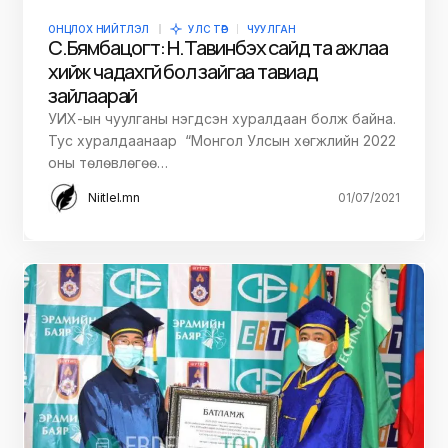
ОНЦЛОХ НИЙТЛЭЛ
УЛС ТӨР
ЧУУЛГАН
С.Бямбацогт: Н.Тавинбэх сайд та ажлаа
хийж чадахгүй бол зайгаа тавиад
зайлаарай
УИХ-ын чуулганы нэгдсэн хуралдаан болж байна.
Тус хуралдаанаар “Монгол Улсын хөгжлийн 2022
оны төлөвлөгөө…
Niitlel.mn
01/07/2021