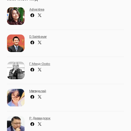
Adiya Idea
D. Sainbayar
Г. Мэнд-Ооёо
Мөнгөндалай
Р. Даваадорж