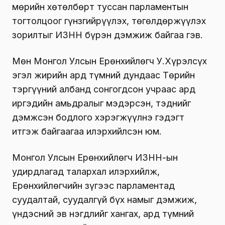
мөрийн хөтөлбөрт туссан парламентын
тогтолцоог гүнзгийрүүлэх, төгөлдөржүүлэх
зорилтыг ИЗНН бүрэн дэмжиж байгаа гэв.
Мөн Монгол Улсын Ерөнхийлөгч У.Хүрэлсүх
эгэл жирийн ард түмний дундаас Төрийн
тэргүүний албанд сонгогдсон учраас ард
иргэдийн амьдралыг мэдэрсэн, тэднийг
дэмжсэн бодлого хэрэгжүүлнэ гэдэгт
итгэж байгаагаа илэрхийлсэн юм.
Монгол Улсын Ерөнхийлөгч ИЗНН-ын
удирдлагад талархал илэрхийлж,
Ерөнхийлөгчийн зүгээс парламентад
суудалтай, суудалгүй бүх намыг дэмжиж,
үндэсний эв нэгдлийг хангах, ард түмний