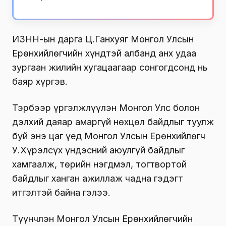
ИЗНН-ын дарга Ц.Ганхуяг Монгол Улсын
Ерөнхийлөгчийн хүндтэй албанд анх удаа
зургаан жилийн хугацаагаар сонгогдсонд нь
баяр хүргэв.
Тэрбээр үргэлжлүүлэн Монгол Улс болон
дэлхий даяар амаргүй нөхцөл байдлыг туулж
буй энэ цаг үед Монгол Улсын Ерөнхийлөгч
У.Хүрэлсүх үндэсний аюулгүй байдлыг
хамгаалж, төрийн нэгдмэл, тогтвортой
байдлыг ханган ажиллаж чадна гэдэгт
итгэлтэй байна гэлээ.
Түүнчлэн Монгол Улсын Ерөнхийлөгчийн