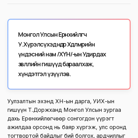
Монгол Улсын Ерөнхийлөгч
У.Хүрэлсүхэд өнөөдөр Хөдөлмөрийн
үндэсний нам /ХҮН/-ын Удирдах
зөвлөлийн гишүүд бараалхаж,
хүндэтгэл үзүүлэв.
Уулзалтын эхэнд ХҮН-ын дарга, УИХ-ын
гишүүн Т.Доржханд Монгол Улсын зургаа
дахь Ерөнхийлөгчөөр сонгогдон үүрэгт
ажилдаа орсонд нь баяр хүргэж, улс оронд
тогтвортой байдлыг бий болгох, ардчиллыг