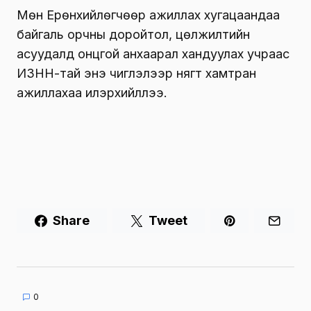
Мөн Ерөнхийлөгчөөр ажиллах хугацаандаа
байгаль орчны доройтол, цөлжилтийн
асуудалд онцгой анхаарал хандуулах учраас
ИЗНН-тай энэ чиглэлээр нягт хамтран
ажиллахаа илэрхийллээ.
Share
Tweet
0