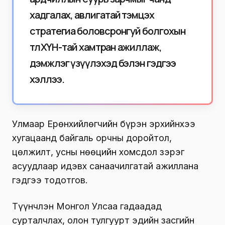
хадгалах, авлигатай тэмцэх
стратегиа боловсронгуй болгохын
төлөө ХҮН-тай хамтран ажиллаж,
дэмжлэг үзүүлэхэд бэлэн гэдгээ
хэллээ.
Улмаар Ерөнхийлөгчийн бүрэн эрхийнхээ
хугацаанд байгаль орчны доройтол,
цөлжилт, усны нөөцийн хомсдол зэрэг
асуудлаар идэвх санаачилгатай ажиллана
гэдгээ тодотгов.
Түүнчлэн Монгол Улсаа гадаадад
сурталчлах, олон тулгуурт эдийн засгийн