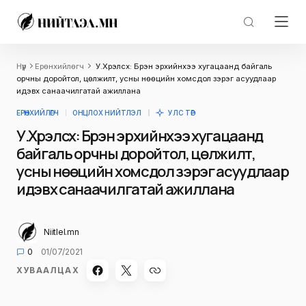
Нүүр
Ерөнхийлөгч
У.Хүрэлсүх: Бүрэн эрхийнхээ хугацаанд байгаль
орчны доройтол, цөлжилт, усны нөөцийн хомсдол зэрэг асуудлаар
идэвх санаачилгатай ажиллана
ЕРӨНХИЙЛӨГЧ
ОНЦЛОХ НИЙТЛЭЛ
УЛС ТӨР
У.Хүрэлсүх: Бүрэн эрхийнхээ хугацаанд
байгаль орчны доройтол, цөлжилт,
усны нөөцийн хомсдол зэрэг асуудлаар
идэвх санаачилгатай ажиллана
Niitlel.mn
0
01/07/2021
ХУВААЛЦАХ