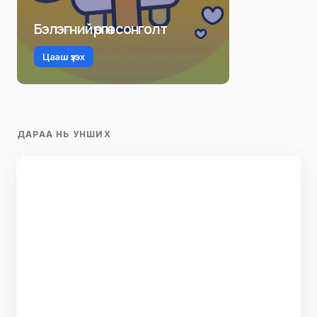
Бэлэгний өргөн сонголт
Цааш үзэх
ДАРАА НЬ УНШИХ