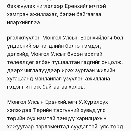
бэхжүүлэх чиглэлээр Ерөнхийлөгчтэй
хамтран ажиллахад бэлэн байгаагаа
илэрхийллээ.
Үргэлжлүүлэн Монгол Улсын Ерөнхийлөгч бол
үндэсний эв нэгдлийн бэлгэ тэмдэг,
дэлхийд Монгол Улсыг бүрэн эрхтэй
төлөөлдөг албан тушаалтан гэдгийг онцолж,
дээрх чиглэлүүдээр ирэх зургаан жилийн
хугацаанд манлайлал үзүүлэн ажиллана
гэдэгт итгэж байгаагаа хэлэв.
Монгол Улсын Ерөнхийлөгч У.Хүрэлсүх
хэлэхдээ Төрийн тэргүүний хувьд улс
төрийн бүх намтай тэнцүү харилцахын
хажуугаар парламентад суудалтай, улс төрд