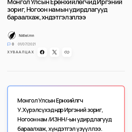
Монгол Улсын Ерөнхийлөгчид Иргэний
зориг, Ногоон намын удирдлагууд
бараалхаж, хүндэтгэл үзүүллээ
Niitlel.mn
0
01/07/2021
ХУВААЛЦАХ
Монгол Улсын Ерөнхийлөгч
У.Хүрэлсүхэд өнөөдөр Иргэний зориг,
Ногоон нам /ИЗНН/-ын удирдлагууд
бараалхаж, хүндэтгэл үзүүллээ.