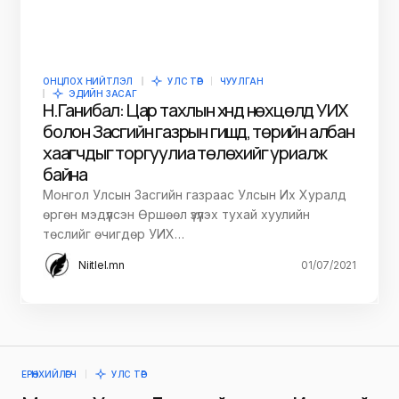
ОНЦЛОХ НИЙТЛЭЛ
УЛС ТӨР
ЧУУЛГАН
ЭДИЙН ЗАСАГ
Н.Ганибал: Цар тахлын хүнд нөхцөлд УИХ
болон Засгийн газрын гишүүд, төрийн албан
хаагчдыг торгуулиа төлөхийг уриалж
байна
Монгол Улсын Засгийн газраас Улсын Их Хуралд
өргөн мэдүүлсэн Өршөөл үзүүлэх тухай хуулийн
төслийг өчигдөр УИХ…
Niitlel.mn
01/07/2021
ЕРӨНХИЙЛӨГЧ
УЛС ТӨР