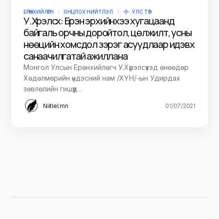
ЕРӨНХИЙЛӨГЧ
ОНЦЛОХ НИЙТЛЭЛ
УЛС ТӨР
У.Хүрэлсүх: Бүрэн эрхийнхээ хугацаанд
байгаль орчны доройтол, цөлжилт, усны
нөөцийн хомсдол зэрэг асуудлаар идэвх
санаачилгатай ажиллана
Монгол Улсын Ерөнхийлөгч У.Хүрэлсүхэд өнөөдөр
Хөдөлмөрийн үндэсний нам /ХҮН/-ын Удирдах
зөвлөлийн гишүүд…
Niitlel.mn
01/07/2021