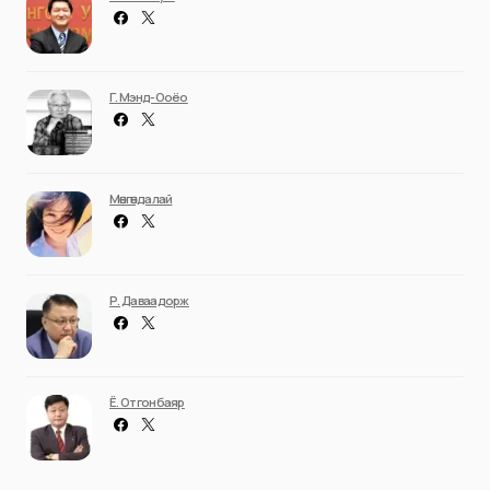
Г. Мэнд-Ооёо
Мөнгөндалай
Р. Даваадорж
Ё. Отгонбаяр