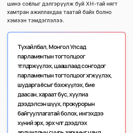
шинэ соёлыг дэлгэрүүлж буй ХҮН-тай нягт
хамтран ажиллахдаа таатай байх болно
хэмээн тэмдэглэлээ.
Тухайлбал, Монгол Улсад
парламентын тогтолцоог
төгөлдөржүүлэх, цаашлаад сонгодог
парламентын тогтолцоог хөгжүүлэх,
шударга ёсыг бэхжүүлэх, бие
даасан, хараат бус, хуулиа
дээдэлсэн шүүх, прокурорын
байгууллагатай болох, ингэхдээ
хүний эрх, эрх чөлөөг дээдлэх
ардчиллын суурь зарчмыг чанд