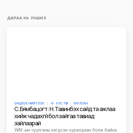
ДАРАА НЬ УНШИХ
ОНЦЛОХ НИЙТЛЭЛ
УЛС ТӨР
ЧУУЛГАН
С.Бямбацогт: Н.Тавинбэх сайд та ажлаа
хийж чадахгүй бол зайгаа тавиад
зайлаарай
УИХ-ын чуулганы нэгдсэн хуралдаан болж байна.