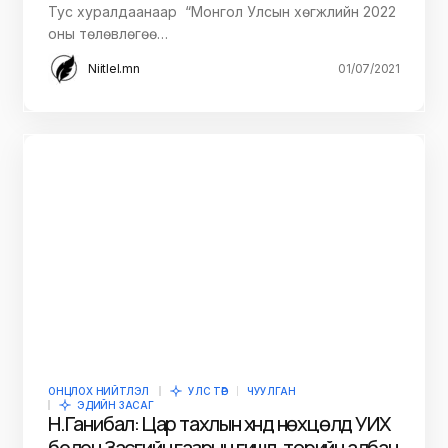
Тус хуралдаанаар “Монгол Улсын хөгжлийн 2022
оны төлөвлөгөө…
Niitlel.mn
01/07/2021
ОНЦЛОХ НИЙТЛЭЛ
УЛС ТӨР
ЧУУЛГАН
ЭДИЙН ЗАСАГ
Н.Ганибал: Цар тахлын хүнд нөхцөлд УИХ
болон Засгийн газрын гишүүд, төрийн албан