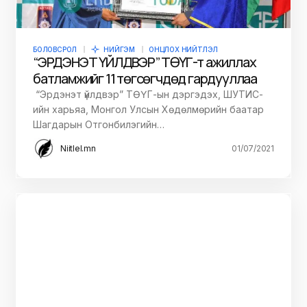
БОЛОВСРОЛ
НИЙГЭМ
ОНЦЛОХ НИЙТЛЭЛ
“ЭРДЭНЭТ ҮЙЛДВЭР” ТӨҮГ-т ажиллах
батламжийг 11 төгсөгчдөд гардууллаа
“Эрдэнэт үйлдвэр” ТӨҮГ-ын дэргэдэх, ШУТИС-
ийн харьяа, Монгол Улсын Хөдөлмөрийн баатар
Шагдарын Отгонбилэгийн…
Niitlel.mn
01/07/2021