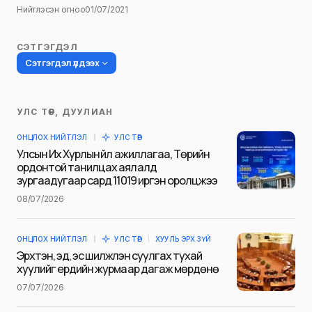
Нийтлэсэн огноо
01/07/2021
СЭТГЭГДЭЛ
Сэтгэгдэл үлдээх
УЛС ТӨР, ДУУЛИАН
Таны имэйл хаягийг нийтлэхгүй.
ОНЦЛОХ НИЙТЛЭЛ
УЛС ТӨР
Шаардлагатай талбаруудыг
*
гэж
Улсын Их Хурлын үйл ажиллагаа, Төрийн
тэмдэглэсэн
ордонтой танилцах аялалд
зургаадугаар сард 11019 иргэн оролцжээ
Name
*
08/07/2026
ОНЦЛОХ НИЙТЛЭЛ
УЛС ТӨР
ХУУЛЬ ЭРХ ЗҮЙ
E-mail
*
Эрхтэн, эд, эс шилжүүлэн суулгах тухай
хуулийг ердийн журмаар дагаж мөрдөнө
07/07/2026
Сэтгэгдэл
*