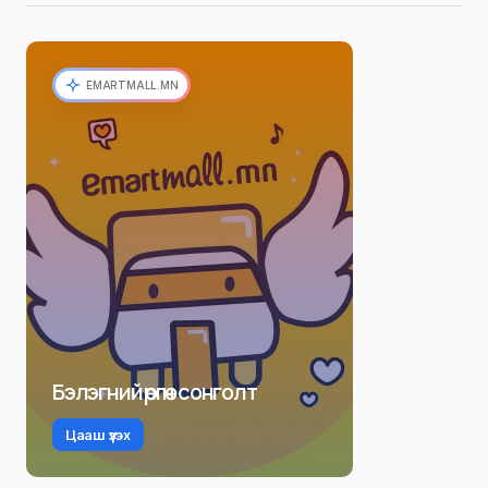
EMARTMALL.MN
Бэлэгний өргөн сонголт
Цааш үзэх