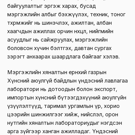
байгуулалтыг эргэж харах, бусад
мэргэжлийн албыг бэхжүүлэх, техник, тоног
төхөөрөмжийг нь шинэчлэх, ажилтан, албан
хаагчдын ажиллах орчин нөхцөл, нийгмийн
асуудлыг нь сайжруулах, мэргэжлийн
боловсон хүчин бэлтгэх, давтан сургах
зэрэгт анхаарах шаардлага байгааг хэлэв.
Мэргэжлийн хяналтын ерөнхий газрын
Хүнсний аюулгүй байдлын үндэсний лавлагаа
лаборатори нь дотоодын болон экспорт,
импортын хүнсний бүтээгдэхүүний аюулгүйн
үзүүлэлтүүд, таримал ургамлын үр, хорио
цээрийн шинжилгээг хийж, нийслэл, орон
нутгийн хяналтын лабораториудыг нэгдсэн
арга зүйгээр ханган ажилладаг. Үндэсний