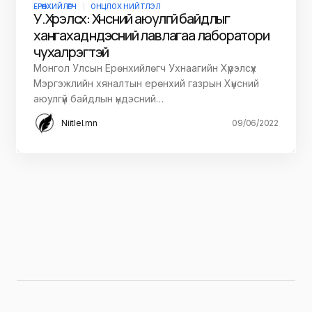
ЕРӨНХИЙЛӨГЧ
ОНЦЛОХ НИЙТЛЭЛ
У.Хүрэлсүх: Хүнсний аюулгүй байдлыг
хангахад үндэсний лавлагаа лаборатори
чухал үүрэгтэй
Монгол Улсын Ерөнхийлөгч Ухнаагийн Хүрэлсүх
Мэргэжлийн хяналтын ерөнхий газрын Хүнсний
аюулгүй байдлын үндэсний…
Niitlel.mn
09/06/2022