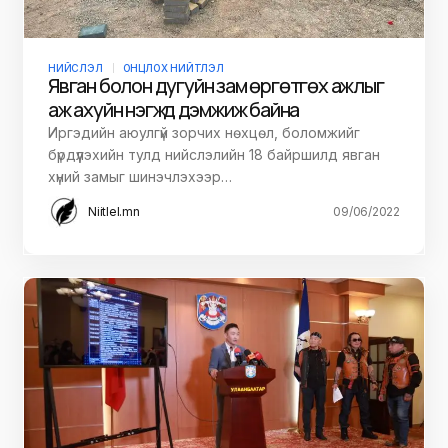
НИЙСЛЭЛ
ОНЦЛОХ НИЙТЛЭЛ
Явган болон дугуйн зам өргөтгөх ажлыг
аж ахуйн нэгжүүд дэмжиж байна
Иргэдийн аюулгүй зорчих нөхцөл, боломжийг
бүрдүүлэхийн тулд нийслэлийн 18 байршилд явган
хүний замыг шинэчлэхээр…
Niitlel.mn
09/06/2022