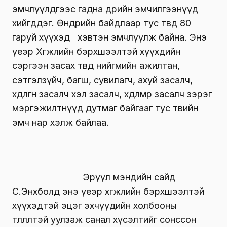
эмчлүүлдгээс гадна өдрийн эмчилгээнүүд
хийгддэг. Өнөөдрийн байдлаар тус төвд 80
гаруй хүүхэд хэвтэн эмчлүүлж байна. Энэ
үеэр Хөгжлийн бэрхшээлтэй хүүхдийн
сэргээн засах төвд нийгмийн ажилтан,
сэтгэлзүйч, багш, сувилагч, ахуй засалч,
хөдөлгөөн засалч хэл засалч, хөдөлмөр засалч зэрэг
мэргэжилтнүүд дутмаг байгааг тус төвийн
эмч нар хэлж байлаа.
Эрүүл мэндийн сайд
С.Энхболд энэ үеэр хөгжлийн бэрхшээлтэй
хүүхэдтэй эцэг эхчүүдийн холбооны
төлөөлөлтэй уулзаж санал хүсэлтийг сонссон