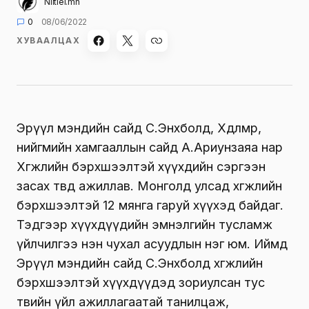
Niitlel.mn
0
08/06/2022
ХУВААЛЦАХ
Эрүүл мэндийн сайд С.Энхболд, Хөдөлмөр,
нийгмийн хамгааллын сайд А.Ариунзаяа нар
Хөгжлийн бэрхшээлтэй хүүхдийн сэргээн
засах төвд ажиллав. Монголд улсад хөгжлийн
бэрхшээлтэй 12 мянга гаруй хүүхэд байдаг.
Тэдгээр хүүхдүүдийн эмнэлгийн тусламж
үйлчилгээ нэн чухал асуудлын нэг юм. Иймд
Эрүүл мэндийн сайд С.Энхболд хөгжлийн
бэрхшээлтэй хүүхдүүдэд зориулсан тус
төвийн үйл ажиллагаатай танилцаж,