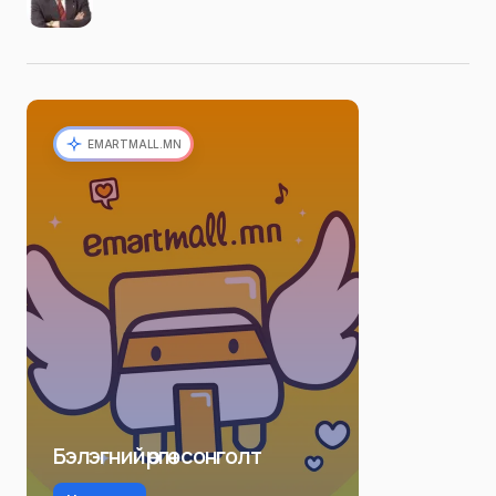
EMARTMALL.MN
Бэлэгний өргөн сонголт