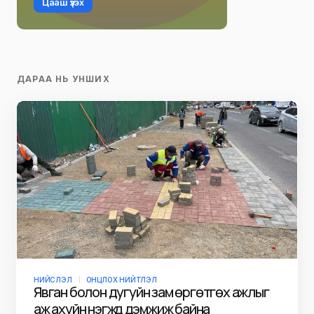
Цааш үзэх
ДАРАА НЬ УНШИХ
НИЙСЛЭЛ
ОНЦЛОХ НИЙТЛЭЛ
Явган болон дугуйн зам өргөтгөх ажлыг
аж ахуйн нэгжүүд дэмжиж байна