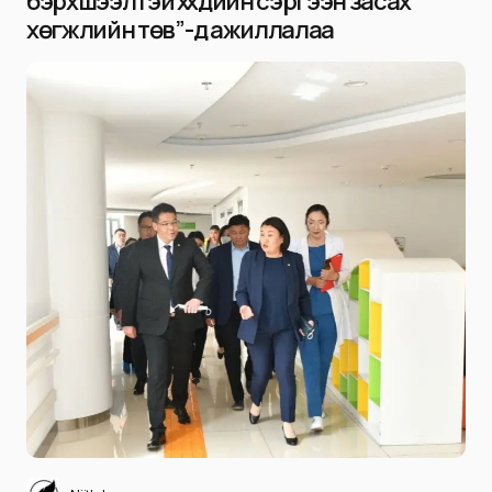
бэрхшээлтэй хүүхдийн сэргээн засах
хөгжлийн төв”-д ажиллалаа