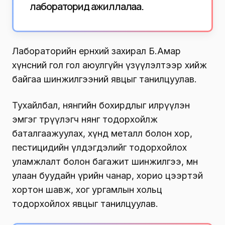
лабораторид ажиллалаа.
Лабораторийн ерөнхий захирал Б.Амар
хүнсний гол гол аюулгүйн үзүүлэлтээр хийж
байгаа шинжилгээний явцыг танилцуулав.
Тухайлбал, нянгийн бохирдлыг илрүүлэн
эмгэг төрүүлэгч нянг тодорхойлж
баталгаажуулах, хүнд металл болон хор,
пестицидийн үлдэгдэлийг тодорхойлох
уламжлалт болон багажит шинжилгээ, мөн
улаан буудайн үрийн чанар, хорио цээртэй
хортон шавж, хог ургамлын хольц
тодорхойлох явцыг танилцуулав.