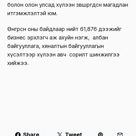
болон олон улсад хүлээн зөвшөөрөгдсөн магадлан
итгэмжлэлтэй юм.
Өнгөрсөн оны байдлаар нийт 61,876 дээжийг
бизнес эрхлэгч аж ахуйн нэгж, албан
байгууллага, хяналтын байгууллагын
хүсэлтээр хүлээн авч сорилт шинжилгээ
хийжээ.
Share
Tweet