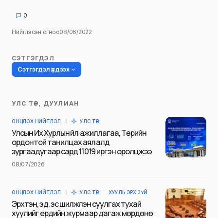
0
Нийтлэсэн огноо
08/06/2022
СЭТГЭГДЭЛ
Сэтгэгдэл үлдээх
УЛС ТӨР, ДУУЛИАН
Таны имэйл хаягийг нийтлэхгүй.
ОНЦЛОХ НИЙТЛЭЛ
УЛС ТӨР
Шаардлагатай талбаруудыг
*
гэж
Улсын Их Хурлын үйл ажиллагаа, Төрийн
тэмдэглэсэн
ордонтой танилцах аялалд
зургаадугаар сард 11019 иргэн оролцжээ
Name
*
08/07/2026
ОНЦЛОХ НИЙТЛЭЛ
УЛС ТӨР
ХУУЛЬ ЭРХ ЗҮЙ
E-mail
*
Эрхтэн, эд, эс шилжүүлэн суулгах тухай
хуулийг ердийн журмаар дагаж мөрдөнө