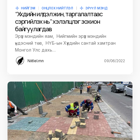
НИЙГЭМ
ОНЦЛОХ НИЙТЛЭЛ
ЭРҮҮЛ МЭНД
“Хүүхдийн илүүдэл жин, таргалалтаас
сэргийлэх нь” хэлэлцүүлэг зохион
байгуулагдав
Эрүүл мэндийн яам, Нийгмийн эрүүл мэндийн
үндэсний төв, НҮБ-ын Хүүхдийн сантай хамтран
Монгол Улс дахь…
Niitlel.mn
09/06/2022