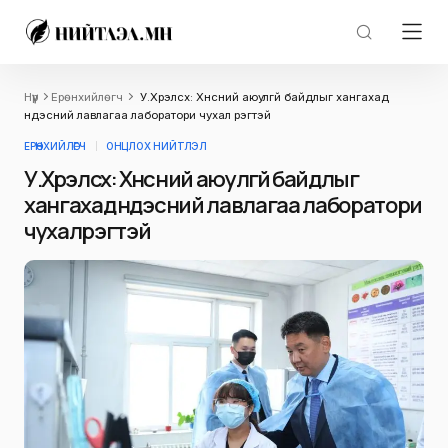
Нүүр
Ерөнхийлөгч
У.Хүрэлсүх: Хүнсний аюулгүй байдлыг хангахад
үндэсний лавлагаа лаборатори чухал үүрэгтэй
ЕРӨНХИЙЛӨГЧ
ОНЦЛОХ НИЙТЛЭЛ
У.Хүрэлсүх: Хүнсний аюулгүй байдлыг
хангахад үндэсний лавлагаа лаборатори
чухал үүрэгтэй