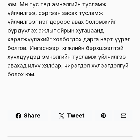
юм. Мөн тус төвд эмнэлгийн тусламж
үйлчилгээ, сэргээн засах тусламж
үйлчилгээг нэг дороос авах боломжийг
бүрдүүлэх ажлыг ойрын хугацаанд
хэрэгжүүлэхийг холбогдох дарга нарт үүрэг
болгов. Ингэснээр хөгжлийн бэрхшээлтэй
хүүхдүүдэд эмнэлгийн тусламж үйлчилгээ
авахад илүү хялбар, чирэгдэл хүлээгдэлгүй
болох юм.
Share
Tweet