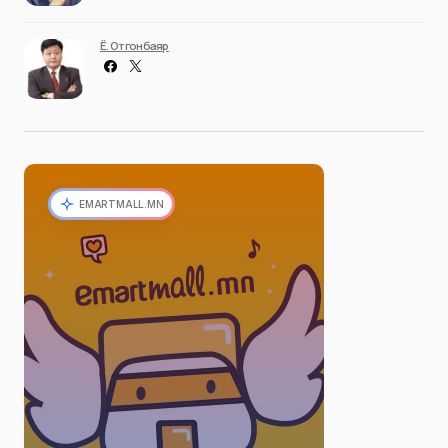
Ё. Отгонбаяр
EMARTMALL.MN