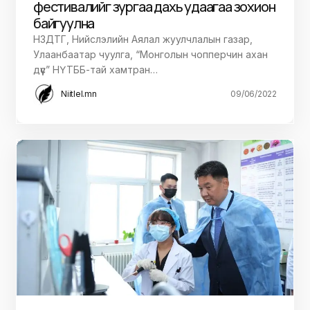
фестивалийг зургаа дахь удаагаа зохион
байгуулна
НЗДТГ, Нийслэлийн Аялал жуулчлалын газар,
Улаанбаатар чуулга, “Монголын чопперчин ахан
дүүс” НҮТББ-тай хамтран…
Niitlel.mn
09/06/2022