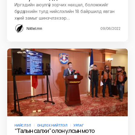
Иргэдийн аюулгүй зорчих нөхцөл, боломжийг
бүрдүүлэхийн тулд нийслэлийн 18 байршилд явган
хүний замыг шинэчлэхээр…
Niitlel.mn
09/06/2022
НИЙСЛЭЛ
ОНЦЛОХ НИЙТЛЭЛ
УРЛАГ
“Талын салхи” олон улсын мото