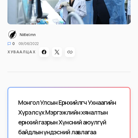
Niitlel.mn
0
09/06/2022
ХУВААЛЦАХ
Монгол Улсын Ерөнхийлөгч Ухнаагийн
Хүрэлсүх Мэргэжлийн хяналтын
ерөнхий газрын Хүнсний аюулгүй
байдлын үндэсний лавлагаа