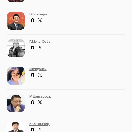
D. Sainbayar
Г. Мэнд-Ооёо
Мөнгөндалай
Р. Даваадорж
Ё. Отгонбаяр