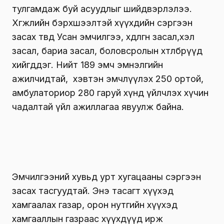
тулгамдаж буй асуудлыг шийдвэрлэлээ.
Хөгжлийн бэрхшээлтэй хүүхдийн сэргээн
засах төвд Усан эмчилгээ, хөдөлгөөн засал,хэл
засал, бариа засал, боловсролын хөтөлбөрүүд
хийгддэг. Нийт 189 эмч эмнэлгийн
ажилчидтай, хэвтэн эмчлүүлэх 250 ортой,
амбулаториор 280 гаруй хүнд үйлчлэх хүчин
чадалтай үйл ажиллагаа явуулж байна.
Эмчилгээний хувьд урт хугацааны сэргээн
засах тасгуудтай. Энэ тасагт хүүхэд
хамгаалах газар, орон нутгийн хүүхэд
хамгааллын газраас хүүхдүүд ирж