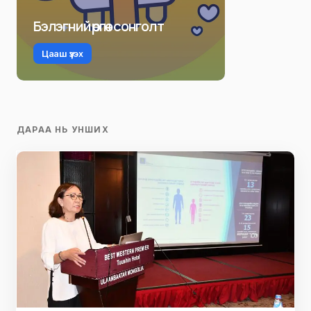
Бэлэгний өргөн сонголт
Цааш үзэх
ДАРАА НЬ УНШИХ