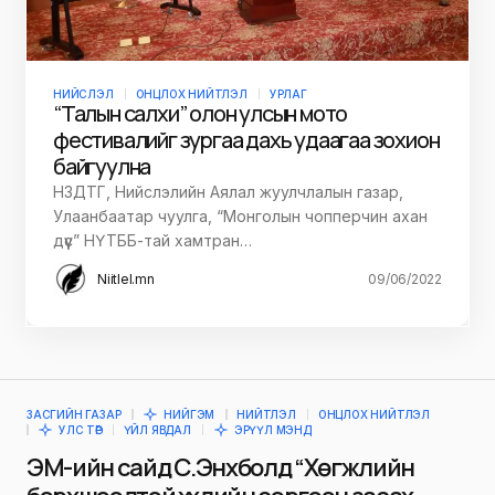
НИЙСЛЭЛ
ОНЦЛОХ НИЙТЛЭЛ
УРЛАГ
“Талын салхи” олон улсын мото
фестивалийг зургаа дахь удаагаа зохион
байгуулна
НЗДТГ, Нийслэлийн Аялал жуулчлалын газар,
Улаанбаатар чуулга, “Монголын чопперчин ахан
дүүс” НҮТББ-тай хамтран…
Niitlel.mn
09/06/2022
ЗАСГИЙН ГАЗАР
НИЙГЭМ
НИЙТЛЭЛ
ОНЦЛОХ НИЙТЛЭЛ
УЛС ТӨР
ҮЙЛ ЯВДАЛ
ЭРҮҮЛ МЭНД
ЭМ-ийн сайд С.Энхболд “Хөгжлийн