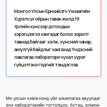
Монгол Улсын Ерөнхийлөгч Ухнаагийн
Хүрэлсүх ойрын таван жилд 19
төрлийн хүнсээр дотоодын
хэрэгцээгээ хангадаг болох зорилт
тавиад байгааг хэлж, хүнсний чанар,
аюулгүй байдлыг хангахад Үндэсний
лавлагаа лаборатори чухал үүрэг
гүйцэтгэнэ гэдгийг тэмдэглэв.
Мөн улсын хэмжээнд үйл ажиллагаа явуулдаг
энэ лабораторийн тогтолцоо, бүтэц, зохион