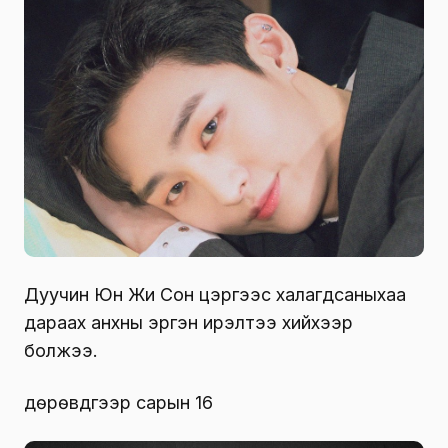
Дуучин Юүн Жи Сон цэргээс халагдсаныхаа
дараах анхны эргэн ирэлтээ хийхээр
болжээ.
дөрөвдүгээр сарын 16