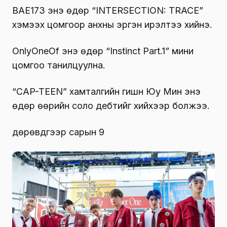
BAE173 энэ өдөр “INTERSECTION: TRACE”
хэмээх цомгоор анхны эргэн ирэлтээ хийнэ.
OnlyOneOf энэ өдөр “Instinct Part.1” мини
цомгоо танилцуулна.
“CAP-TEEN” хамталгийн гишүүн Юу Мин энэ
өдөр өөрийн соло дебүтийг хийхээр болжээ.
дөрөвдүгээр сарын 9