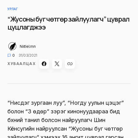
УРЛАГ
“Жусоны буг чөтгөр зайлуулагч” цуврал
цуцлагджээ
Niitlel.mn
0
31/03/2021
ХУВААЛЦАХ
“Нисдэг зургаан луу”, “Ногду уулын цэцэг”
болон “3 өдөр” зэрэг кинонуудаараа бид
бүхний танил болсон найруулагч Шин
Кёнсугийн найруулсан “Жусоны буг чөтгөр
зайлуулагч” хэмээх 16 ангит цуврал гарсан