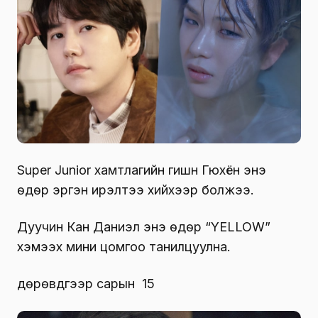
Super Junior хамтлагийн гишүүн Гюхён энэ
өдөр эргэн ирэлтээ хийхээр болжээ.
Дуучин Кан Даниэл энэ өдөр “YELLOW”
хэмээх мини цомгоо танилцуулна.
дөрөвдүгээр сарын 15