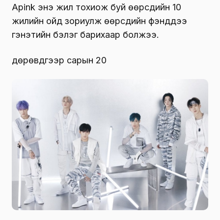
Apink энэ жил тохиож буй өөрсдийн 10
жилийн ойд зориулж өөрсдийн фэнүүддээ
гэнэтийн бэлэг барихаар болжээ.
дөрөвдүгээр сарын 20