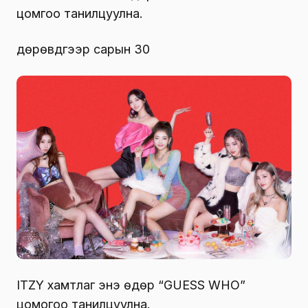
цомгоо танилцуулна.
дөрөвдүгээр сарын 30
ITZY хамтлаг энэ өдөр “GUESS WHO”
цомогоо танилцуулна.