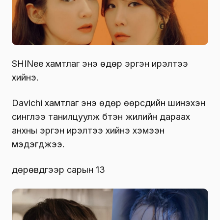
SHINee хамтлаг энэ өдөр эргэн ирэлтээ
хийнэ.
Davichi хамтлаг энэ өдөр өөрсдийн шинэхэн
синглээ танилцуулж бүтэн жилийн дараах
анхны эргэн ирэлтээ хийнэ хэмээн
мэдэгджээ.
дөрөвдүгээр сарын 13