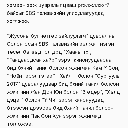
хэмээн үзэж цувралыг цааш үргэлжлүүлэхгүй
байхыг SBS телевизийн улирдлагуудад
хүргүүлжээ.
“Жусоны буг чөтгөр зайлуулагч” цуврал нь
Солонгосын SBS телевизийн ээлжит нэгэн
төсөл бөгөөд гол дүрд “Хааны түүх”,
“Ганцаардсан хайр” зэрэг кинонуудаараа
бид бүхний танил болсон жүжигчин Кам Ү Сон,
“Ноён гэрэл гэгээ”, “Хайлт” болон “Сургууль
2017” цувралуудаар бид бүхний танил болсон
жүжигчин Жан Дон Юүн болон “3 өдөр”, “Хөлдүү
цэцэг” болон “Ү Чи” зэрэг кинонуудад
бүтээсэн дүрээрээ бид бүхний танил болсон
жүжигчин Пак Сон Хун зэрэг жүжигчид
тогложээ.