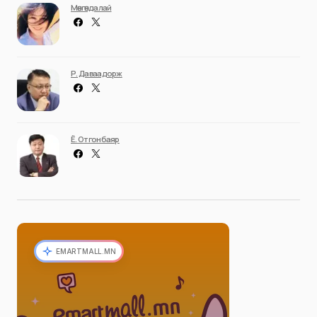
Мөнгөндалай
Р. Даваадорж
Ё. Отгонбаяр
EMARTMALL.MN