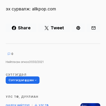
эх сурвалж: allkpop.com
Share
Tweet
0
Нийтлэсэн огноо
31/03/2021
СЭТГЭГДЭЛ
Сэтгэгдэл үлдээх
УЛС ТӨР, ДУУЛИАН
Таны имэйл хаягийг нийтлэхгүй.
ОНЦЛОХ НИЙТЛЭЛ
УЛС ТӨР