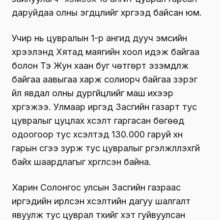
даруйдаа олны эгдүүцлийг хүргээд байсан юм.
Учир нь цувралын 1-р ангид дууч эмсийн
хүрээлэнд Хятад маягийн хоол идэж байгаа
болон Тэ Жун хаан буг чөтгөрт эзэмдүүлж
байгаа аавыгаа харж солиорч байгаа зэрэг
үйл явдал олны дургүйцлийг маш ихээр
хүргэжээ. Улмаар иргэд Засгийн газарт тус
цувралыг цуцлах хүсэлт гаргасан бөгөөд
одоогоор тус хүсэлтэд 130.000 гаруй хүн
гарын үсгээ зурж тус цувралыг үргэлжлүүлэхгүй
байх шаардлагыг хүргүүлсэн байна.
Харин Солонгос улсын Засгийн газраас
иргэдийн ирүүлсэн хүсэлтийн дагуу шалгалт
явуулж тус цуврал түүхийг хэт гуйвуулсан