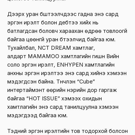
Дээрх уран бштээлчдээс гадна энэ сард
эргэн ирэлт болон дебүтээ хийх нь
батлагдсан боловч хараахан өдрөө товлоогүй
байгаа цөөнгүй уран бүтээлчид байгаа юм.
Тухайлбал, NCT DREAM хамтлаг,
алдарт MAMAMOO хамтлагийн гишүүн Вийн
соло эргэн ирэлт, ENHYPEN хамтлагийн
анхны эргэн ирэлтээ энэ сард хийнэ хэмээн
мэдэгдсэн байна. Түүнчлэн “Cube”
интертаймэнт өөрийн нэрийн дор гаргаж
байгаа “HOT ISSUE” хэмээх охидын
хамтлагийн энэ сард танилцуулна хэмээн
мэдэгдээд байгаа юм.
Тэдний эргэн ирэлтийн тов тодорхой болсон