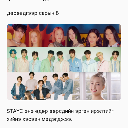
дөрөвдүгээр сарын 8
STAYC энэ өдөр өөрсдийн эргэн ирэлтийг
хийнэ хэсээн мэдэгджээ.