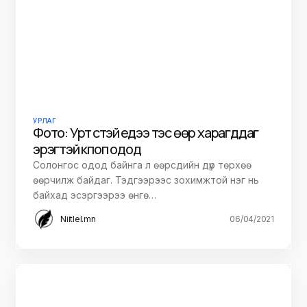
УРЛАГ
Фото: Урт үстэй үедээ тэс өөр харагддаг
эрэгтэй кпоп одод
Солонгос одод байнга л өөрсдийн дүр төрхөө
өөрчилж байдаг. Тэдгээрээс зохимжтой нэг нь
байхад эсэргээрээ өнгө…
Niitlel.mn
06/04/2021