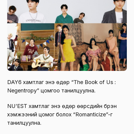
DAY6 хамтлаг энэ өдөр “The Book of Us :
Negentropy” цомгоо танилцуулна.
NU’EST хамтлаг энэ өдөр өөрсдийн бүрэн
хэмжээний цомог болох “Romanticize”-г
танилцуулна.