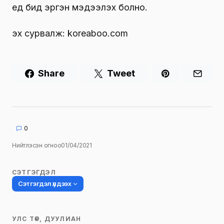
үед бид эргэн мэдээлэх болно.
эх сурвалж: koreaboo.com
Share
Tweet
0
Нийтлэсэн огноо
01/04/2021
СЭТГЭГДЭЛ
Сэтгэгдэл үлдээх
УЛС ТӨР, ДУУЛИАН