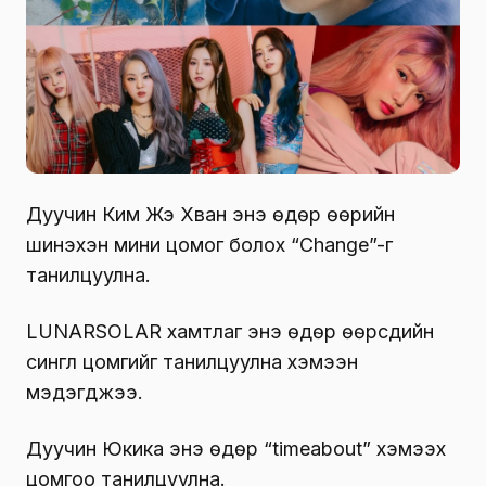
Дуучин Ким Жэ Хван энэ өдөр өөрийн
шинэхэн мини цомог болох “Change”-г
танилцуулна.
LUNARSOLAR хамтлаг энэ өдөр өөрсдийн
сингл цомгийг танилцуулна хэмээн
мэдэгджээ.
Дуучин Юүкика энэ өдөр “timeabout” хэмээх
цомгоо танилцуулна.