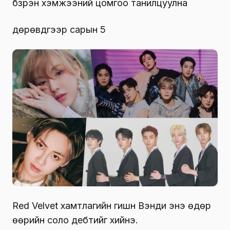
бзрэн хэмжээний цомгоо танилцуулна
дөрөвдүгээр сарын 5
Red Velvet хамтлагийн гишүүн Вэнди энэ өдөр
өөрийн соло дебүтийг хийнэ.