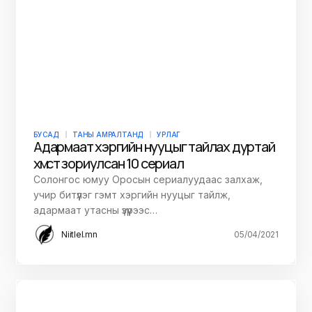
БУСАД
ТАНЫ АМРАЛТАНД
УРЛАГ
Адармаат хэргийн нууцыг тайлах дуртай
хүмүүст зориулсан 10 сериал
Солонгос юмуу Оросын сериалуудаас залхаж,
учир битүүлэг гэмт хэргийн нууцыг тайлж,
адармаат утасны үзүүрээс…
Niitlel.mn
05/04/2021