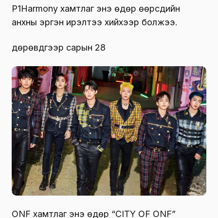
P1Harmony хамтлаг энэ өдөр өөрсдийн
анхны эргэн ирэлтээ хийхээр болжээ.
дөрөвдүгээр сарын 28
ONF хамтлаг энэ өдөр “CITY OF ONF”