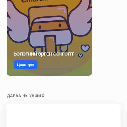
Бэлэгний өргөн сонголт
Цааш үзэх
ДАРАА НЬ УНШИХ