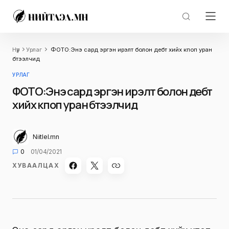
Нүүр
Урлаг
ФОТО:Энэ сард эргэн ирэлт болон дебүт хийх кпоп уран
бүтээлчид
УРЛАГ
ФОТО:Энэ сард эргэн ирэлт болон дебүт
хийх кпоп уран бүтээлчид
Niitlel.mn
0
01/04/2021
ХУВААЛЦАХ