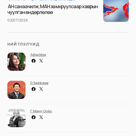
Илгээх
АН санаачилж, МАН замхруулсаар хаврын
чуулган өндөрлөлөө
03/07/2026
НИЙТЛЭЛЧИД
Adiya Idea
D. Sainbayar
Г. Мэнд-Ооёо