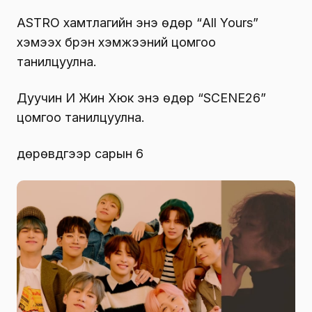
ASTRO хамтлагийн энэ өдөр “All Yours”
хэмээх бүрэн хэмжээний цомгоо
танилцуулна.
Дуучин И Жин Хюк энэ өдөр “SCENE26”
цомгоо танилцуулна.
дөрөвдүгээр сарын 6