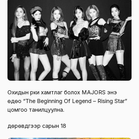
Охидын рүүки хамтлаг болох MAJORS энэ
өдөо “The Beginning Of Legend – Rising Star”
цомгоо танилцуулна.
дөрөвдүгээр сарын 18