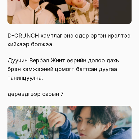
D-CRUNCH хамтлаг энэ өдөр эргэн ирэлтээ
хийхээр болжээ.
Дуучин Вербал Жинт өөрийн долоо дахь
бүрэн хэмжээний цомогт багтсан дуугаа
танилцуулна.
дөрөвдүгээр сарын 7