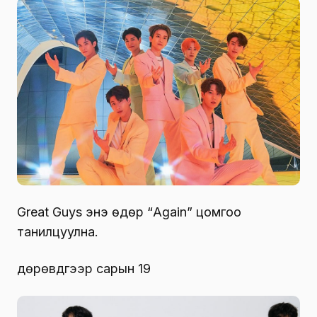
Great Guys энэ өдөр “Again” цомгоо
танилцуулна.
дөрөвдүгээр сарын 19