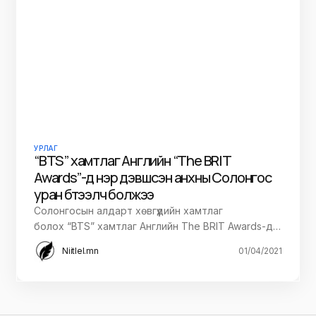
УРЛАГ
“BTS” хамтлаг Английн “The BRIT
Awards”-д нэр дэвшсэн анхны Солонгос
уран бүтээлч болжээ
Солонгосын алдарт хөвгүүдийн хамтлаг
болох “BTS” хамтлаг Английн The BRIT Awards-д…
Niitlel.mn
01/04/2021