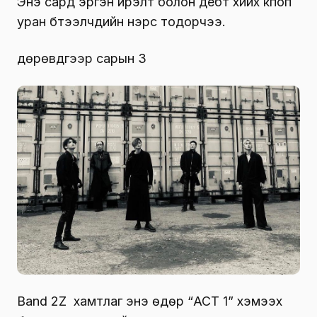
Энэ сард эргэн ирэлт болон дебүт хийх кпоп
уран бүтээлчдийн нэрс тодорчээ.
дөрөвдүгээр сарын 3
Band 2Z хамтлаг энэ өдөр “ACT 1” хэмээх