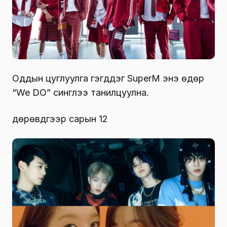
Оддын цуглуулга гэгддэг SuperM энэ өдөр
“We DO” синглээ танилцуулна.
дөрөвдүгээр сарын 12