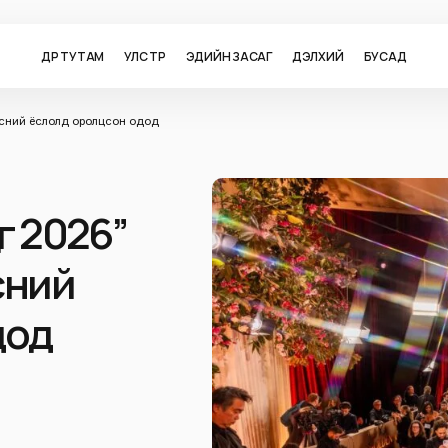
ӨДӨР ТУТАМ
УЛС ТӨР
ЭДИЙН ЗАСАГ
ДЭЛХИЙ
БУСАД
всний ёслолд оролцсон одод
өг 2026”
сний
дод