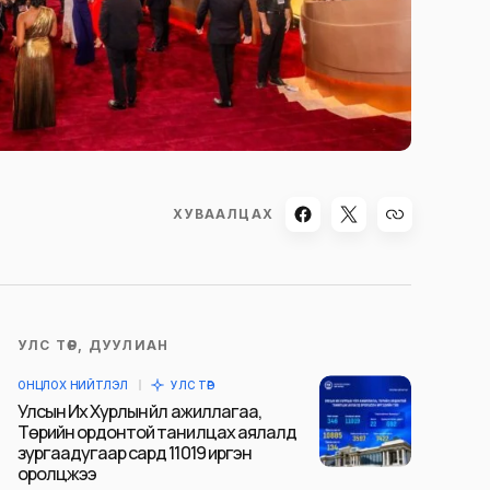
ХУВААЛЦАХ
УЛС ТӨР, ДУУЛИАН
ОНЦЛОХ НИЙТЛЭЛ
УЛС ТӨР
Улсын Их Хурлын үйл ажиллагаа,
Төрийн ордонтой танилцах аялалд
зургаадугаар сард 11019 иргэн
оролцжээ