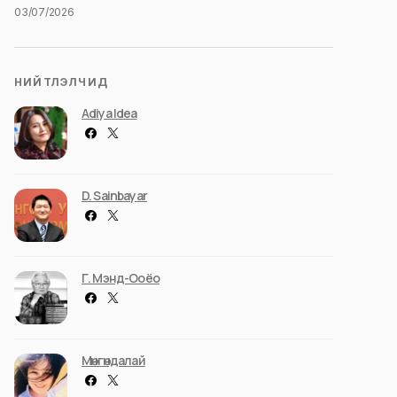
03/07/2026
НИЙТЛЭЛЧИД
Adiya Idea
D. Sainbayar
Г. Мэнд-Ооёо
Мөнгөндалай