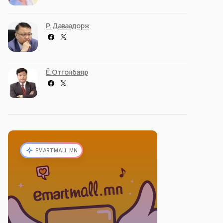
Р. Даваадорж
Ё. Отгонбаяр
EMARTMALL.MN