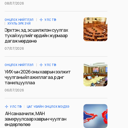
08/07/2026
ОНЦЛОХ НИЙТЛЭЛ
УЛС ТӨР
ХУУЛЬ ЭРХ ЗҮЙ
Эрхтэн, эд, эс шилжүүлэн суулгах
тухай хуулийг ердийн журмаар
дагаж мөрдөнө
07/07/2026
ОНЦЛОХ НИЙТЛЭЛ
УЛС ТӨР
УИХ-ын 2026 оны хаврын ээлжит
чуулганы үйл ажиллагаа, үр дүнг
танилцууллаа
06/07/2026
УЛС ТӨР
ЦАГ ҮЕИЙН ОНЦЛОХ МЭДЭЭ
АН санаачилж, МАН
замхруулсаар хаврын чуулган
өндөрлөлөө