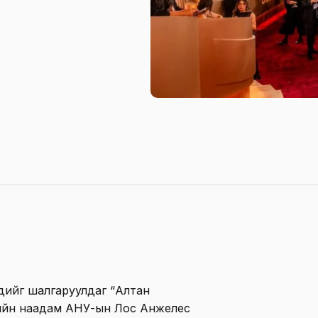
үдийг шалгаруулдаг “Алтан
гийн наадам АНУ-ын Лос Анжелес