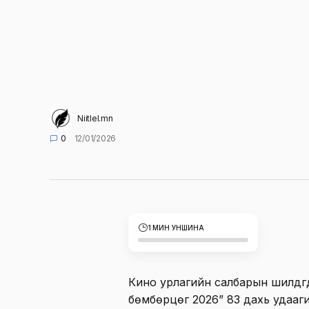
Niitlel.mn
0
12/01/2026
1 МИН УНШИНА
Кино урлагийн салбарын шилдгү
бөмбөрцөг 2026” 83 дахь удаа