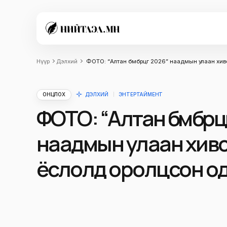
Нүүр
Дэлхий
ФОТО: “Алтан бөмбөрцөг 2026” наадмын улаан хи
ОНЦЛОХ
ДЭЛХИЙ
ЭНТЕРТАЙМЕНТ
ФОТО: “Алтан бөмбөрц
наадмын улаан хив
ёслолд оролцсон о