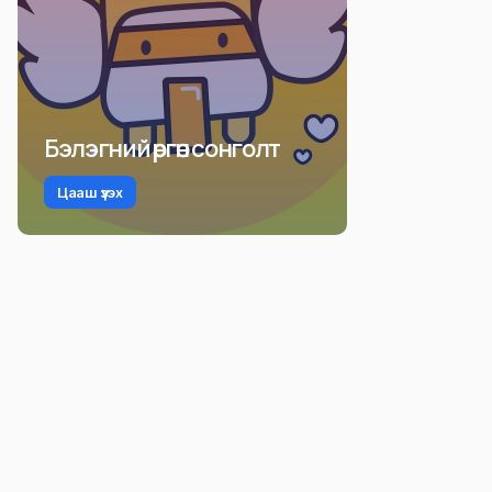
Бэлэгний өргөн сонголт
Цааш үзэх