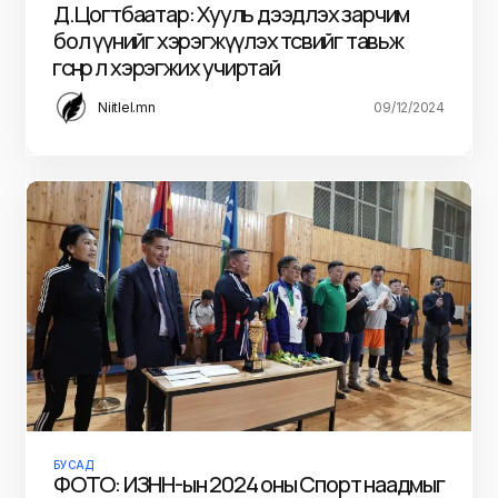
Д.Цогтбаатар: Хууль дээдлэх зарчим
бол үүнийг хэрэгжүүлэх төсвийг тавьж
өгснөөр л хэрэгжих учиртай
Niitlel.mn
09/12/2024
БУСАД
ФОТО: ИЗНН-ын 2024 оны Спорт наадмыг