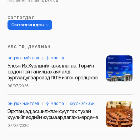
Нийтлэсэн огноо
09/12/2024
СЭТГЭГДЭЛ
Сэтгэгдэл үлдээх
УЛС ТӨР, ДУУЛИАН
Таны имэйл хаягийг нийтлэхгүй.
ОНЦЛОХ НИЙТЛЭЛ
УЛС ТӨР
Шаардлагатай талбаруудыг
*
гэж
Улсын Их Хурлын үйл ажиллагаа, Төрийн
тэмдэглэсэн
ордонтой танилцах аялалд
зургаадугаар сард 11019 иргэн оролцжээ
Name
*
08/07/2026
ОНЦЛОХ НИЙТЛЭЛ
УЛС ТӨР
ХУУЛЬ ЭРХ ЗҮЙ
E-mail
*
Эрхтэн, эд, эс шилжүүлэн суулгах тухай
хуулийг ердийн журмаар дагаж мөрдөнө
07/07/2026
Сэтгэгдэл
*