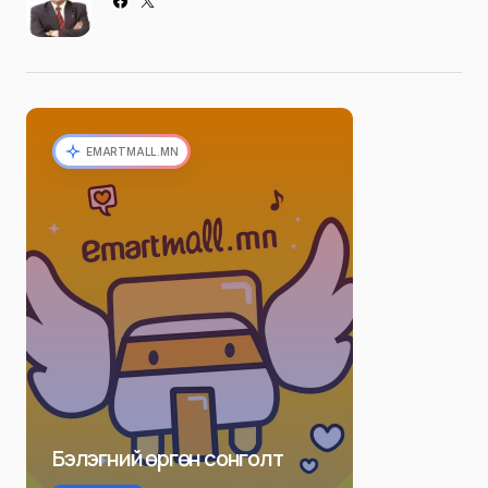
EMARTMALL.MN
Бэлэгний өргөн сонголт