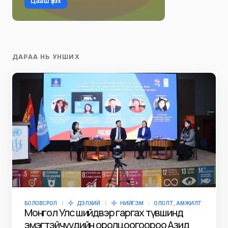
Цааш үзэх
ДАРАА НЬ УНШИХ
БОЛОВСРОЛ
ДЭЛХИЙ
НИЙГЭМ
ОЛОЛТ, АМЖИЛТ
Монгол Улс шийдвэр гаргах түвшинд
эмэгтэйчүүдийн оролцоогоороо Азид