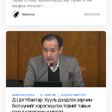
сарын 25-наас арванхоёрдугаар сарын 10-ны
өдрүүдэд жендэрт…
Niitlel.mn
09/12/2024
БАЙНГЫН ХОРОО
НИЙГЭМ
ОНЦЛОХ НИЙТЛЭЛ
Д.Цогтбаатар: Хууль дээдлэх зарчим
бол үүнийг хэрэгжүүлэх төсвийг тавьж
өгснөөр л хэрэгжих учиртай