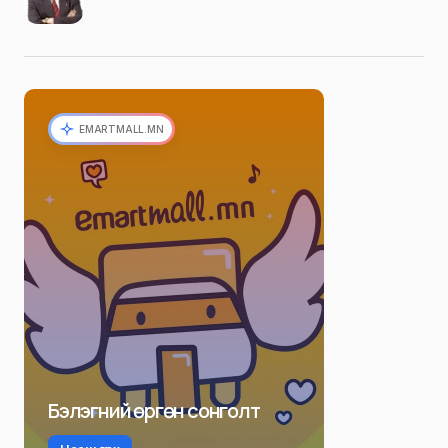
EMARTMALL.MN
Бэлэгний өргөн сонголт