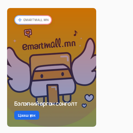
EMARTMALL.MN
Бэлэгний өргөн сонголт
Цааш үзэх