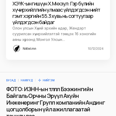
ХЭҮК-ын гишүүн Х.Мөнхзул: Гэр бүлийн
хүчирхийллийн улмаас үйлдэгдсэн нийт
гэмт хэргийн 55.3 хувь нь согтуугаар
үйлдэгдсэн байдаг
Олон улсын Хүний эрхийн өдөр, Жендэрт
суурилсан хүчирхийлэлтэй тэмцэх 16 хоногийн
аяны хүрээнд Монгол Улсын…
Niitlel.mn
10/12/2024
БУСАД
НАМУУД
НИЙГЭМ
ФОТО: ИЗНН-ын төлөөлөл Бээжингийн
Байгаль Орчны Эрүүл Ахуйн
Инженеринг Групп компанийн Андинг
цогцолборын үйл ажиллагаатай
танилцлаа