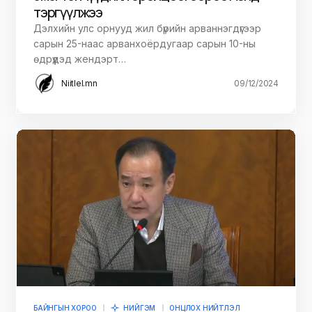
тэргүүлжээ
Дэлхийн улс орнууд жил бүрийн арваннэгдүгээр
сарын 25-наас арванхоёрдугаар сарын 10-ны
өдрүүдэд жендэрт…
Niitlel.mn
09/12/2024
БАЙНГЫН ХОРОО
НИЙГЭМ
ОНЦЛОХ НИЙТЛЭЛ