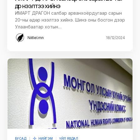
өдөр нээлтээ хийнэ
ИМАРТ ДРАГОН салбар арванхоёрдугаар сарын
20–ны өдөр нээлтээ хийнэ. Шинэ оны босгон дээр
Улаанбаатар хотын…
Niitlel.mn
18/12/2024
БУСАД
НИЙГЭМ
ҮЙЛ ЯВДАЛ