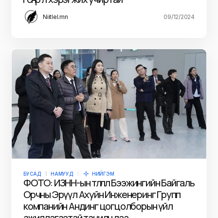
Niitlel.mn
09/12/2024
БУСАД
НАМУУД
НИЙГЭМ
ФОТО: ИЗНН-ын төлөөлөл Бээжингийн Байгаль
Орчны Эрүүл Ахуйн Инженеринг Групп
компанийн Андинг цогцолборын үйл
ажиллагаатай танилцлаа