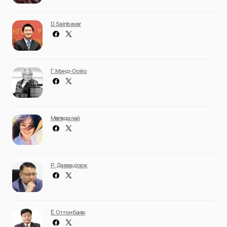
D. Sainbayar
Г. Мэнд-Ооёо
Мөнгөндалай
Р. Даваадорж
Ё. Отгонбаяр