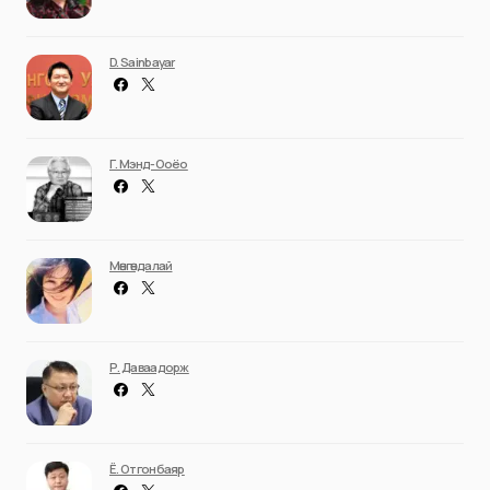
D. Sainbayar
Г. Мэнд-Ооёо
Мөнгөндалай
Р. Даваадорж
Ё. Отгонбаяр