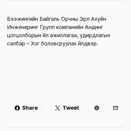
Бээжингийн Байгаль Орчны Эрүүл Ахуйн
Инженеринг Групп компанийн Андинг
цогцолборын үйл ажиллагаа, удирдлагын
салбар – Хог боловсруулах үйлдвэр.
Share
Tweet