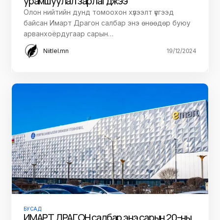
урамшуулал зарлагджээ
Олон нийтийн дунд томоохон хүлээлт үүсгээд
байсан Имарт Драгон салбар энэ өнөөдөр буюу
арванхоёрдугаар сарын…
Niitlel.mn
19/12/2024
БУСАД
ИМАРТ ДРАГОН салбар энэ сарын 20–ны