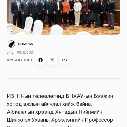
Niitlel.mn
0
09/12/2024
ХУВААЛЦАХ
ИЗНН-ын төлөөлөгчид БНХАУ-ын Бээжин
хотод ажлын айлчлал хийж байна.
Айлчлалын хүрээнд Хятадын Нийгмийн
Шинжлэх Ухааны Хүрээлэнгийн Профессор