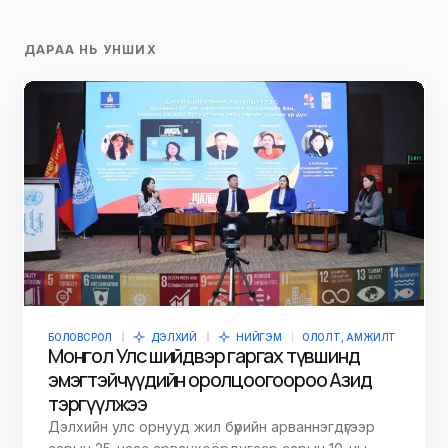
ДАРАА НЬ УНШИХ
БОЛОВСРОЛ
ДЭЛХИЙ
НИЙГЭМ
ОЛОЛТ, АМЖИЛТ
Монгол Улс шийдвэр гаргах түвшинд
эмэгтэйчүүдийн оролцоогоороо Азид
тэргүүлжээ
Дэлхийн улс орнууд жил бүрийн арваннэгдүгээр