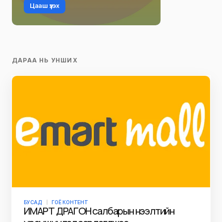
Цааш үзэх
ДАРАА НЬ УНШИХ
БУСАД
ГОЁ КОНТЕНТ
ИМАРТ ДРАГОН салбарын нээлтийн