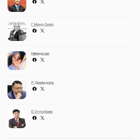
Г. Мэнд-Ооёо
Мөнгөндалай
Р. Даваадорж
Ё. Отгонбаяр