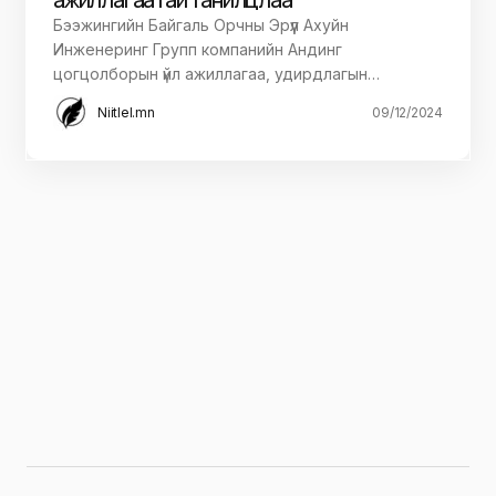
Бээжингийн Байгаль Орчны Эрүүл Ахуйн
Инженеринг Групп компанийн Андинг
цогцолборын үйл ажиллагаа, удирдлагын…
Niitlel.mn
09/12/2024