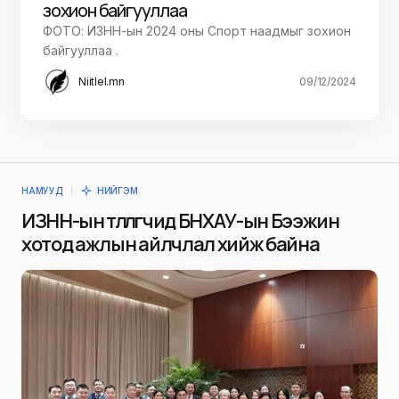
зохион байгууллаа
ФОТО: ИЗНН-ын 2024 оны Спорт наадмыг зохион
байгууллаа .
Niitlel.mn
09/12/2024
НАМУУД
НИЙГЭМ
ИЗНН-ын төлөөлөгчид БНХАУ-ын Бээжин
хотод ажлын айлчлал хийж байна