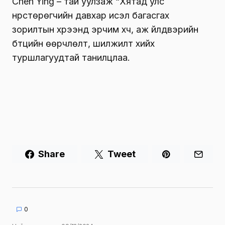
Chen Ying – тай уулзаж “Хятад улс
нүүрстөрөгчийн давхар исэл багасгах
зорилтын хүрээнд эрчим хүч, аж үйлдвэрийн
бүтцийн өөрчлөлт, шилжилт хийх
туршлагуудтай танилцлаа.
Share
Tweet
0