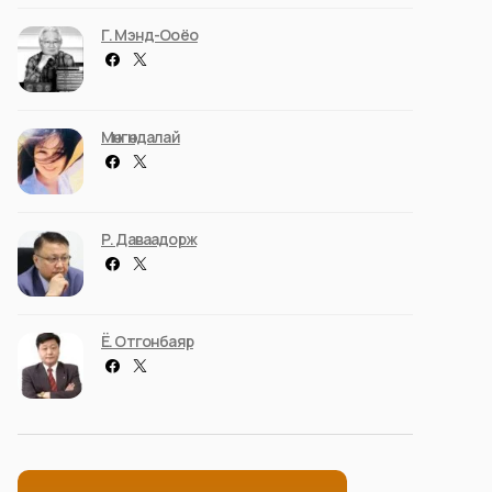
Г. Мэнд-Ооёо
Мөнгөндалай
Р. Даваадорж
Ё. Отгонбаяр