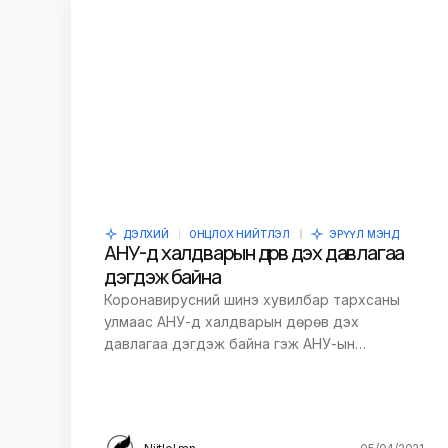
Сэтгэгдэл
*
Save my name and e-mail in this br
time I comment.
ДЭЛХИЙ
ОНЦЛОХ НИЙТЛЭЛ
ЭРҮҮЛ МЭНД
АНУ-д халдварын дөрөв дэх давлагаа
дэгдэж байна
Илгээх
Коронавирусний шинэ хувилбар тархсаны
улмаас АНУ-д халдварын дөрөв дэх
давлагаа дэгдэж байна гэж АНУ-ын…