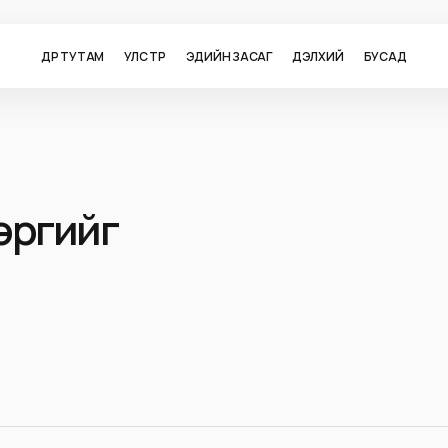
ӨДӨР ТУТАМ
УЛС ТӨР
ЭДИЙН ЗАСАГ
ДЭЛХИЙ
БУСАД
эргийг