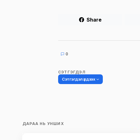
Share
0
СЭТГЭГДЭЛ
Сэтгэгдэл үлдээх
Таны имэйл хаягийг нийтлэхгүй.
Шаардлагатай талбаруудыг
*
гэ
ДАРАА НЬ УНШИХ
тэмдэглэсэн
Name
*