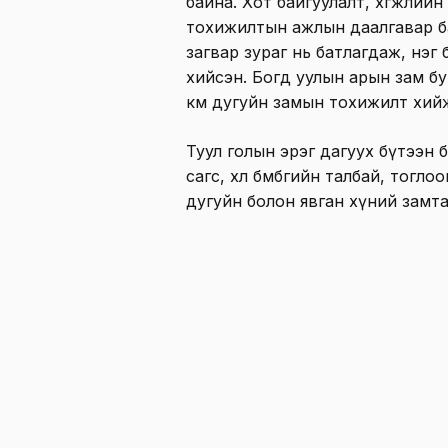
байна. Хот байгуулалт, хөгжлийн
тохижилтын ажлын даалгавар б
загвар зураг нь батлагдаж, нэ
хийсэн. Богд уулын арын зам б
км дугуйн замын тохижилт хийж
Туул голын эрэг дагуух бүтээн
сагс, хөл бөмбөгийн талбай, тог
дугуйн болон явган хүний замтай