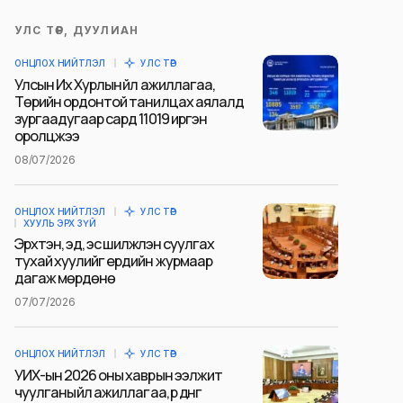
УЛС ТӨР, ДУУЛИАН
ОНЦЛОХ НИЙТЛЭЛ
УЛС ТӨР
Улсын Их Хурлын үйл ажиллагаа,
Төрийн ордонтой танилцах аялалд
зургаадугаар сард 11019 иргэн
оролцжээ
08/07/2026
ОНЦЛОХ НИЙТЛЭЛ
УЛС ТӨР
ХУУЛЬ ЭРХ ЗҮЙ
Эрхтэн, эд, эс шилжүүлэн суулгах
тухай хуулийг ердийн журмаар
дагаж мөрдөнө
07/07/2026
ОНЦЛОХ НИЙТЛЭЛ
УЛС ТӨР
УИХ-ын 2026 оны хаврын ээлжит
чуулганы үйл ажиллагаа, үр дүнг