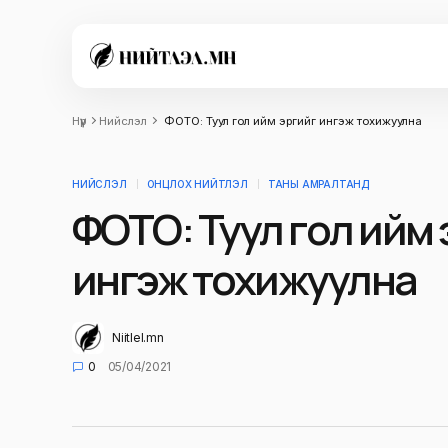
Нүүр
Нийслэл
ФОТО: Туул гол ийм эргийг ингэж тохижуулна
НИЙСЛЭЛ
ОНЦЛОХ НИЙТЛЭЛ
ТАНЫ АМРАЛТАНД
ФОТО: Туул гол ийм 
ингэж тохижуулна
Niitlel.mn
0
05/04/2021