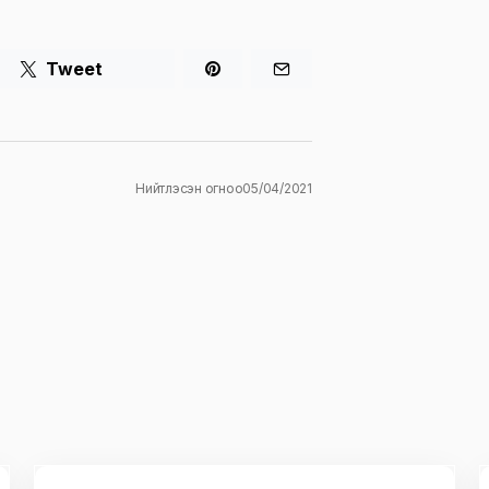
Tweet
Нийтлэсэн огноо
05/04/2021
ж
E-mail
*