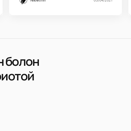
Niitlel.mn
05/04/2021
эн болон
риотой