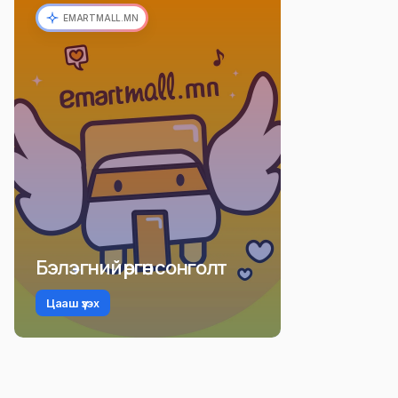
EMARTMALL.MN
Бэлэгний өргөн сонголт
Цааш үзэх