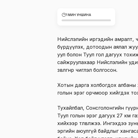
1 МИН УНШИНА
Нийслэлийн иргэдийн амралт, чөлө
бүрдүүлэх, дотоодын аялал жуу
уул болон Туул гол дагуух тохи
сайжруулахаар Нийслэлийн уд
зөвлөгөөнөөр чиглэл болгосон.
Хотын дарга холбогдох албаны 
голын эрэг орчмоор хийгдэх т
Тухайлбал, Сонсголонгийн гүүр
Туул голын эрэг дагуух 27 км г
хийхээр төлөвлөжээ. Ингэхдээ зу
эргийн аюулгүй байдлыг хангас