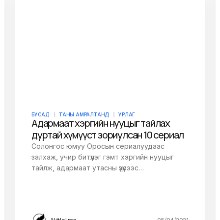
owser for the next
БУСАД
ТАНЫ АМРАЛТАНД
УРЛАГ
Адармаат хэргийн нууцыг тайлах
дуртай хүмүүст зориулсан 10 сериал
Солонгос юмуу Оросын сериалуудаас
залхаж, учир битүүлэг гэмт хэргийн нууцыг
тайлж, адармаат утасны үзүүрээс…