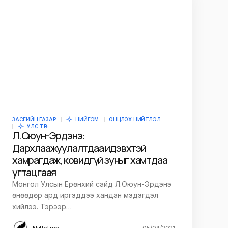
ЗАСГИЙН ГАЗАР
НИЙГЭМ
ОНЦЛОХ НИЙТЛЭЛ
УЛС ТӨР
Л.Оюун-Эрдэнэ:
Дархлаажуулалтдаа идэвхтэй
хамрагдаж, ковидгүй зуныг хамтдаа
угтацгаая
Монгол Улсын Ерөнхий сайд Л.Оюун-Эрдэнэ
өнөөдөр ард иргэддээ хандан мэдэгдэл
хийлээ. Тэрээр…