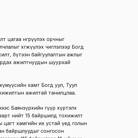
өт цагаа өнгөрүүлэх орчныг
лчлалыг хөгжүүлэх чиглэлээр Богд
жилт, бүтээн байгуулалтын ажлыг
ирдах ажилтнуудын шуурхай
хүмүүсийн хамт Богд уул, Туул
охижилтын ажилтай танилцлаа.
нээс Баянзүрхийн гүүр хүртэлх
азарт нийт 15 байршилд тохижилт
ны цагт хамгийн их устай үед голын
ан байршлуудыг сонгосон