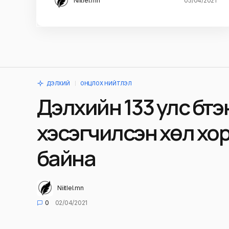
Niitlel.mn
05/04/2021
ДЭЛХИЙ
ОНЦЛОХ НИЙТЛЭЛ
Дэлхийн 133 улс бүт
хэсэгчилсэн хөл хо
байна
Niitlel.mn
0
02/04/2021