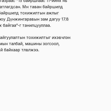
 газраас “15 байршлаас 11-ийнх нь
атлагдсан. Мөн таван байршилд
г байршилд тохижилтын ажлыг
уюу Дүнжингаравын зам дагуу 17.8
 байгаа”-г танилцууллаа.
 байгуулалтын тохижилтыг ихэвчлэн
лоомын талбай, машины зогсоол,
 байхаар төлөвлөжээ.