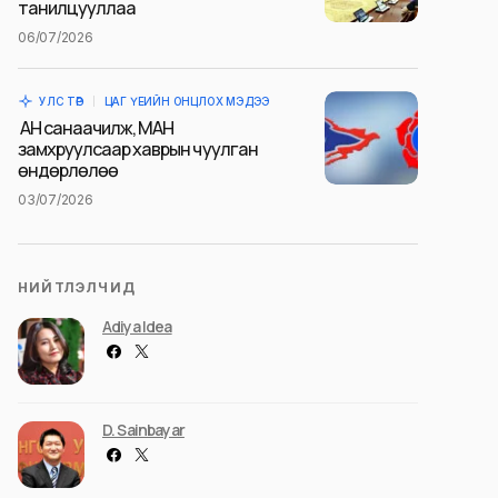
танилцууллаа
06/07/2026
УЛС ТӨР
ЦАГ ҮЕИЙН ОНЦЛОХ МЭДЭЭ
АН санаачилж, МАН
замхруулсаар хаврын чуулган
өндөрлөлөө
03/07/2026
НИЙТЛЭЛЧИД
Adiya Idea
D. Sainbayar