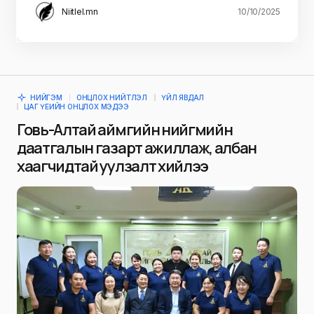
Niitlel.mn
10/10/2025
НИЙГЭМ
ОНЦЛОХ НИЙТЛЭЛ
ҮЙЛ ЯВДАЛ
ЦАГ ҮЕИЙН ОНЦЛОХ МЭДЭЭ
Говь-Алтай аймгийн нийгмийн
даатгалын газарт ажиллаж, албан
хаагчидтай уулзалт хийлээ