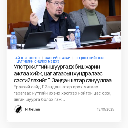
БАЙНГЫН ХОРОО
ЗАСГИЙН ГАЗАР
ОНЦЛОХ НИЙТЛЭЛ
ЦАГ ҮЕИЙН ОНЦЛОХ МЭДЭЭ
Улс төржилтийн шуурга өдөөх биш харин
ажлаа хийж, цаг агаарын хүндрэлээс
сэргийлэхийг Г.Занданшатар санууллаа
Ерөнхий сайд Г.Занданшатар ирэх мягмар
гарагаас нутгийн ихэнх хэсгээр нойтон цас орж,
явган шуурга болох гэж…
Niitlel.mn
13/10/2025