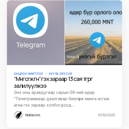
ОНЦЛОХ НИЙТЛЭЛ
ХУУЛЬ ЭРХ ЗҮЙ
“Мөнгө өсгөж өгнө” гэх зараар 13 сая төгрөгөө
залилуулжээ
Энэ оны аравдугаар сарын 09-ний өдөр
“Телеграммаар даалгавар биелүүлж мөнгө өсгөж
өгнө гэх зараар холбогдоод…
Niitlel.mn
10/10/2025