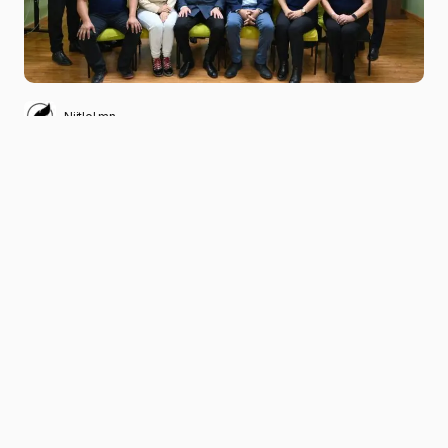
Niitlel.mn
0
10/10/2025
ХУВААЛЦАХ
Нийгмийн даатгалын ерөнхий газрын дарга
Б.Батжаргал /2025.10.08/ болон холбогдох
газрын мэргэжилтнүүд Говь-Алтай аймгийн
Нийгмийн даатгалын газарт ажиллаж, албан
хаагчидтай уулзалт хийлээ.