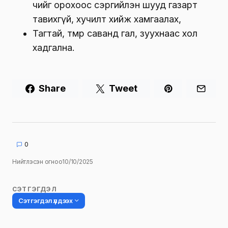
чийг орохоос сэргийлэн шууд газарт
тавихгүй, хучилт хийж хамгаалах,
Тагтай, төмөр саванд гал, зуухнаас хол
хадгална.
Share
Tweet
0
Нийтлэсэн огноо
10/10/2025
СЭТГЭГДЭЛ
Сэтгэгдэл үлдээх