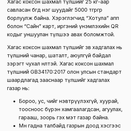
Хагас коксон шахмал түлшийг 25 кг-аар
савласан бөгөөд нэг шуудайг 5000 төгрөгөөр
борлуулж байна. Хэрэглэгчид “Хотула” апп
болон “Сайн” карт, иргэний үнэмлэхийн QR
кодыг уншуулан түлшээ авах боломжтой.
Хагас коксон шахмал түлшийг зөв хадгалах нь
түлшний чанар, шаталт, аюулгүй байдал
зэрэгт чухал нөлөөтэй. Хагас коксон шахмал
түлшний GB34170:2017 олон улсын стандарт
шаардлагад зааснаар түлшийг хадгалах
газар нь:
Бороо, ус, чийг нэвтрүүлэхгүй, хуурай,
тоосноос бүрэн хамгаалагдсан, агуулах,
гарааш, зоорь гэх мэт газар байна.
Мөн гадна талбайд газрын доод хэсгээс