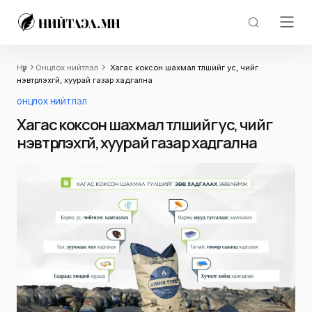
Нүүр
Онцлох нийтлэл
Хагас коксон шахмал түлшийг ус, чийг
нэвтрүүлэхгүй, хуурай газар хадгална
ОНЦЛОХ НИЙТЛЭЛ
Хагас коксон шахмал түлшийг ус, чийг
нэвтрүүлэхгүй, хуурай газар хадгална