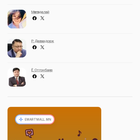
Мөнгөндалай
Р. Даваадорж
Ё. Отгонбаяр
EMARTMALL.MN