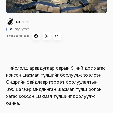
Niitlel.mn
0
10/10/2025
ХУВААЛЦАХ
Нийслэлд аравдугаар сарын 9-ний өдрөөс хагас
коксон шахмал түлшийг борлуулж эхэлсэн.
Өнөөдрийн байдлаар гэрээт борлуулалтын
395 цэгээр мидлингэн шахмал түлш болон
хагас коксон шахмал түлшийг борлуулж
байна.