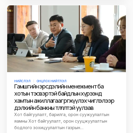
НИЙСЛЭЛ
ОНЦЛОХ НИЙТЛЭЛ
Гамшгийн эрсдэлийн менежмент ба
хотын тэсвэртэй байдлын хүрээнд
хамтын ажиллагааг өргөжүүлэх чиглэлээр
дэлхийн банкны төлөөлөлтэй уулзав
Хот байгуулалт, барилга, орон суужуулалтын
яамны Хот байгуулалт, орон сууцжуулалтын
бодлого зохицуулалтын газрын…