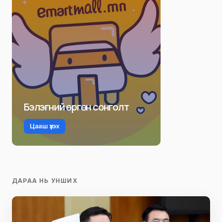
Бэлэгний өргөн сонголт
Цааш үзэх
ДАРАА НЬ УНШИХ