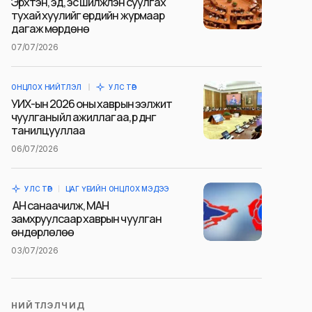
Эрхтэн, эд, эс шилжүүлэн суулгах
тухай хуулийг ердийн журмаар
дагаж мөрдөнө
07/07/2026
ОНЦЛОХ НИЙТЛЭЛ
УЛС ТӨР
УИХ-ын 2026 оны хаврын ээлжит
чуулганы үйл ажиллагаа, үр дүнг
танилцууллаа
06/07/2026
УЛС ТӨР
ЦАГ ҮЕИЙН ОНЦЛОХ МЭДЭЭ
АН санаачилж, МАН
замхруулсаар хаврын чуулган
өндөрлөлөө
03/07/2026
НИЙТЛЭЛЧИД