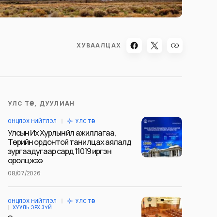
ХУВААЛЦАХ
УЛС ТӨР, ДУУЛИАН
ОНЦЛОХ НИЙТЛЭЛ
УЛС ТӨР
Улсын Их Хурлын үйл ажиллагаа,
Төрийн ордонтой танилцах аялалд
зургаадугаар сард 11019 иргэн
оролцжээ
08/07/2026
ОНЦЛОХ НИЙТЛЭЛ
УЛС ТӨР
ХУУЛЬ ЭРХ ЗҮЙ