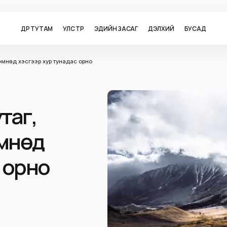
ӨДӨР ТУТАМ
УЛС ТӨР
ЭДИЙН ЗАСАГ
ДЭЛХИЙ
БУСАД
 өмнөд хэсгээр хур тунадас орно
таг,
өмнөд
 орно