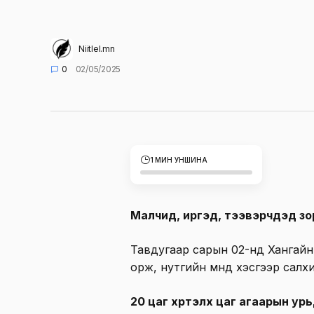
Niitlel.mn
0
02/05/2025
1 МИН УНШИНА
Малчид, иргэд, тээвэрчдэд зо
Тавдугаар сарын 02-нд Хангайн
орж, нутгийн өмнөд хэсгээр сал
20 цаг хүртэлх
цаг агаарын ур