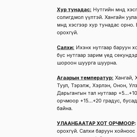
Хур тунадас:
Нутгийн өмнөд хэс
солигдмол үүлтэй. Хангайн уула
өмнөд хэсгээр хур тунадас орно.
орохгүй.
Салхи:
Ихэнх нутгаар баруун хо
бүс нутгаар зарим үед секундэ
шороон шуурга шуурна.
Агаарын температур:
Хангай, Х
Туул, Тэрэлж, Хэрлэн, Онон, Ул
Дарьгангын тал нутгаар +5…+10
орчмоор +15…+20 градус, бусад
байна.
УЛААНБААТАР ХОТ ОРЧМООР
:
орохгүй. Салхи баруун хойноос