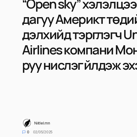
“Open sky” хэлэлцэ
дагуу Америкт төдий
дэлхийд тэргүүлэгч U
Airlines компани Мо
руу нислэг үйлдэж э
Niitlel.mn
0
02/05/2025