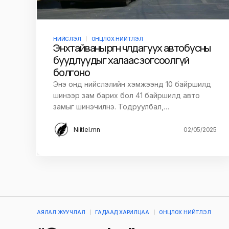
НИЙСЛЭЛ
ОНЦЛОХ НИЙТЛЭЛ
Энхтайваны өргөн чөлөө дагуух автобусны
буудлуудыг халаас зогсоолгүй
болгоно
Энэ онд нийслэлийн хэмжээнд 10 байршилд
шинээр зам барих бол 41 байршилд авто
замыг шинэчилнэ. Тодруулбал,…
Niitlel.mn
02/05/2025
АЯЛАЛ ЖУУЧЛАЛ
ГАДААД ХАРИЛЦАА
ОНЦЛОХ НИЙТЛЭЛ