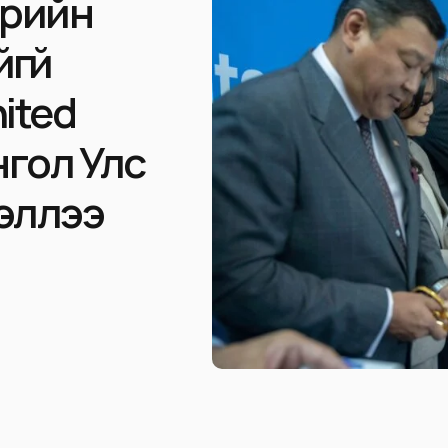
эрийн
гүй
nited
нгол Улс
хэллээ