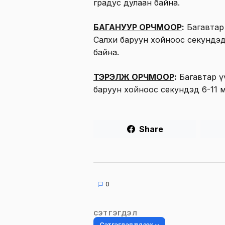
градус дулаан байна.
БАГАНУУР ОРЧМООР
:
Багавтар 
Салхи баруун хойноос секундэд
байна.
ТЭРЭЛЖ ОРЧМООР
:
Багавтар ү
баруун хойноос секундэд 6-11 м
Share
0
СЭТГЭГДЭЛ
Сэтгэгдэл үлдээх