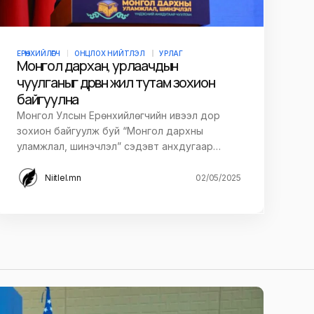
ЕРӨНХИЙЛӨГЧ
ОНЦЛОХ НИЙТЛЭЛ
УРЛАГ
Монгол дархан, урлаачдын
чуулганыг дөрвөн жил тутам зохион
байгуулна
Монгол Улсын Ерөнхийлөгчийн ивээл дор
зохион байгуулж буй “Монгол дархны
уламжлал, шинэчлэл” сэдэвт анхдугаар…
Niitlel.mn
02/05/2025