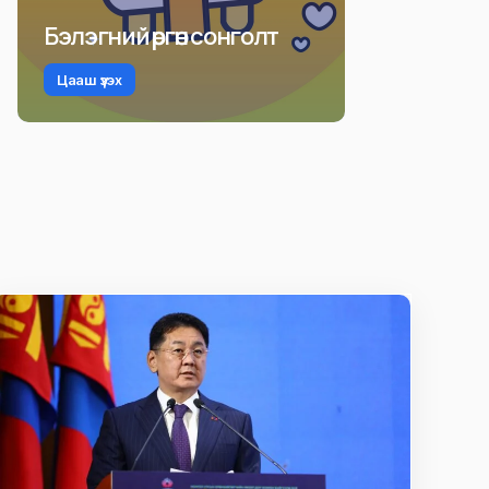
Бэлэгний өргөн сонголт
Цааш үзэх