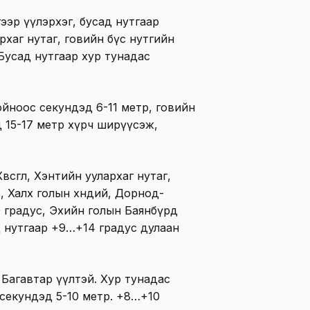
гээр үүлэрхэг, бусад нутгаар
рхаг нутаг, говийн бүс нутгийн
 Бусад нутгаар хур тунадас
йноос секундэд 6-11 метр, говийн
д 15-17 метр хүрч ширүүсэж,
өвсгөл, Хэнтийн уулархаг нутаг,
з, Халх голын хөндий, Дорнод-
 градус, Эхийн голын Баянбүрд
 нутгаар +9…+14 градус дулаан
Багавтар үүлтэй. Хур тунадас
 секундэд 5-10 метр. +8…+10