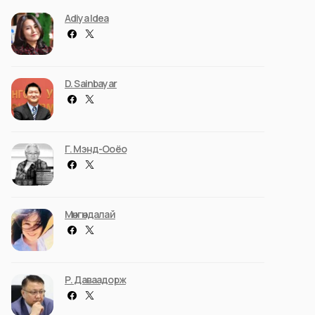
Adiya Idea
D. Sainbayar
Г. Мэнд-Ооёо
Мөнгөндалай
Р. Даваадорж