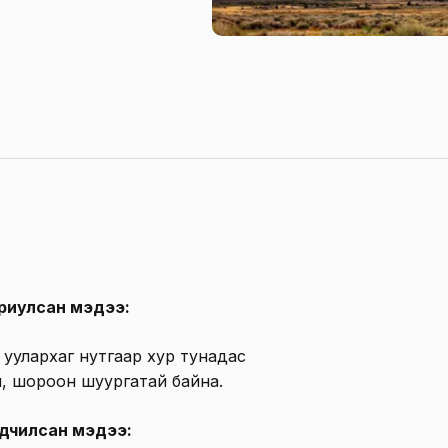
риулсан мэдээ:
 уулархаг нутгаар хур тунадас
хи, шороон шуургатай байна.
ьдчилсан мэдээ: