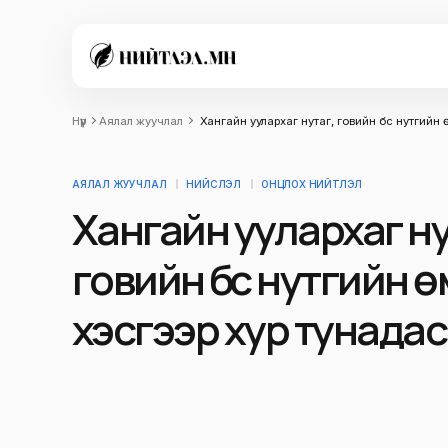
Нүүр
Аялал жуучлал
Хангайн уулархаг нутаг, говийн бүс нутгийн
АЯЛАЛ ЖУУЧЛАЛ
НИЙСЛЭЛ
ОНЦЛОХ НИЙТЛЭЛ
Хангайн уулархаг ну
говийн бүс нутгийн 
хэсгээр хур тунадас