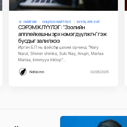
НИЙГЭМ
ОНЦЛОХ НИЙТЛЭЛ
ХУУЛЬ ЭРХ ЗҮЙ
СЭРЭМЖЛҮҮЛЭГ: “Зээлийн
апплейкешны эрх нэмэгдүүлж өгнө” гэж
бусдыг залилжээ
Иргэн Б.П нь фэйсбүүк цахим орчинд “Nary
Narut, Shimer shimka, Suki Nay, Anujin, Marlaa
Marlaa, kimmyya InkIop”…
Niitlel.mn
02/05/2025