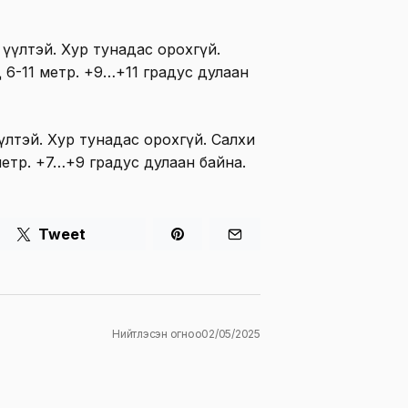
үүлтэй. Хур тунадас орохгүй.
 6-11 метр. +9…+11 градус дулаан
үлтэй. Хур тунадас орохгүй. Салхи
етр. +7…+9 градус дулаан байна.
Tweet
Нийтлэсэн огноо
02/05/2025