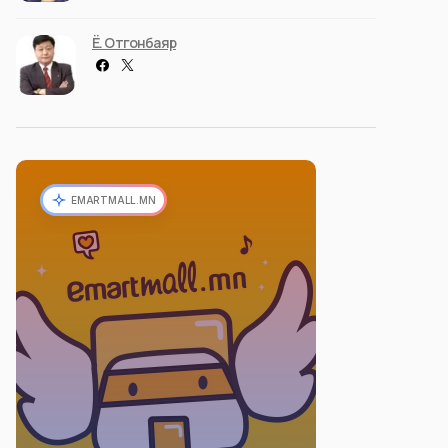
Ё. Отгонбаяр
EMARTMALL.MN