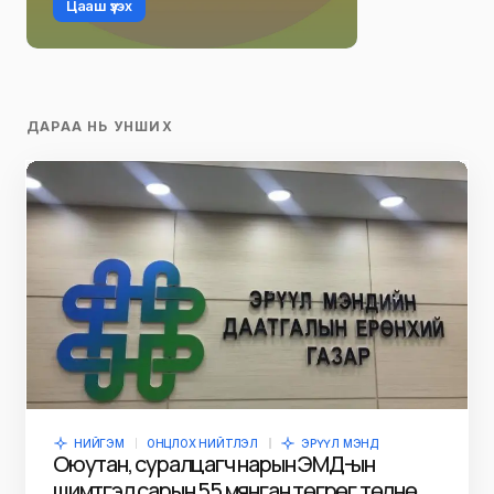
Цааш үзэх
ДАРАА НЬ УНШИХ
НИЙГЭМ
ОНЦЛОХ НИЙТЛЭЛ
ЭРҮҮЛ МЭНД
Оюутан, суралцагч нарын ЭМД-ын
шимтгэл сарын 55 мянган төгрөг төлнө