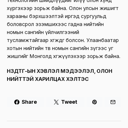
технологийн шийдлүүдийг илүү олон хүнд
хүргэхээр зорьж байна. Олон улсын жишигт
харааны бэрхшээлтэй иргэд сургуульд
боловсрол эзэмшихээс гадна нийтийн
номын сангийн үйлчилгээний
тусламжтайгаар хөгждөг болсон. Улаанбаатар
хотын нийтийн төв номын сангийн зүгээс уг
жишгийг Монголд хөгжүүлэхээр зорьж байна.
НЗДТГ-ЫН ХЭВЛЭЛ МЭДЭЭЛЭЛ, ОЛОН
НИЙТТЭЙ ХАРИЛЦАХ ХЭЛТЭС
Share
Tweet