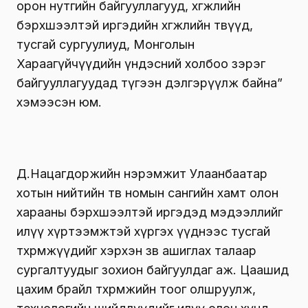
орон нутгийн байгууллагууд, хөгжлийн
бэрхшээлтэй иргэдийн хөгжлийн төвүүд,
тусгай сургуулиуд, Монголын
Хараагүйчүүдийн үндэсний холбоо зэрэг
байгууллагуудад түгээн дэлгэрүүлж байна”
хэмээсэн юм.
Д.Нацагдоржийн нэрэмжит Улаанбаатар
хотын нийтийн төв номын сангийн хамт олон
харааны бэрхшээлтэй иргэдэд мэдээллийг
илүү хүртээмжтэй хүргэх үүднээс тусгай
төхөөрөмжүүдийг хэрхэн зөв ашиглах талаар
сургалтуудыг зохион байгуулдаг аж. Цаашид
цахим брайл төхөөрөмжийн тоог олшруулж,