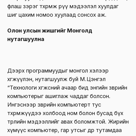
флаш зэрэг төхөөрөмж рүү мэдээлэл хуулдаг
шиг цахим номоо хуулаад сонсох аж.
Олон улсын жишгийг Монголд
нутагшуулна
Дээрх программуудыг монгол хэлээр
хөгжүүлэн, нутагшуулж буй М.Цэнгэл
“Технологи хөгжсөний ачаар бид энгийн зөөврийн
компьютерыг ашиглаж чаддаг болсон.
Ингэснээр зөөврийн компьютерт тус
төхөөрөмжүүдээ холбоод ном болон бусад бүх
төрлийн мэдээллийг авах боломжтой. Жирийн
хүмүүс компьютер, гар утсыг өдөр тутамдаа