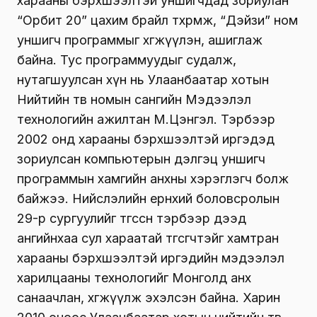
харааны бэрхшээлтэй уншигчдад зориулан
“Орбит 20” цахим брайл төхөөрөмж, “Дэйзи” ном
уншигч программыг хөгжүүлэн, ашиглаж
байна. Тус программуудыг судалж,
нутагшуулсан хүн нь Улаанбаатар хотын
Нийтийн төв номын сангийн Мэдээлэл
технологийн ажилтан М.Цэнгэл. Тэрбээр
2002 онд харааны бэрхшээлтэй иргэдэд
зориулсан компьютерын дэлгэц уншигч
программын хамгийн анхны хэрэглэгч болж
байжээ. Нийслэлийн ерөнхий боловсролын
29-р сургуулийг төгссөн тэрбээр дээд
ангийнхаа сул хараатай төгсөгчтэйгөө хамтран
харааны бэрхшээлтэй иргэдийн мэдээлэл
харилцааны технологийг Монголд анх
санаачлан, хөгжүүлж эхэлсэн байна. Харин