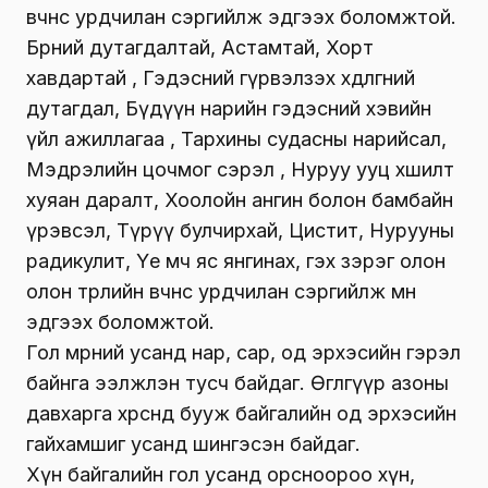
өвчнөөс урдчилан сэргийлж эдгээх боломжтой.
Бөөрний дутагдалтай, Астамтай, Хорт
хавдартай , Гэдэсний гүрвэлзэх хөдөлгөөний
дутагдал, Бүдүүн нарийн гэдэсний хэвийн
үйл ажиллагаа , Тархины судасны нарийсал,
Мэдрэлийн цочмог сэрэл , Нуруу ууц хөшилт
хуяан даралт, Хоолойн ангин болон бамбайн
үрэвсэл, Түрүү булчирхай, Цистит, Нурууны
радикулит, Үе мөч яс янгинах, гэх зэрэг олон
олон төрлийн өвчнөөс урдчилан сэргийлж мөн
эдгээх боломжтой.
Гол мөрний усанд нар, сар, од эрхэсийн гэрэл
байнга ээлжлэн тусч байдаг. Өглөөгүүр азоны
давхарга хөрсөнд бууж байгалийн од эрхэсийн
гайхамшиг усанд шингэсэн байдаг.
Хүн байгалийн гол усанд орсноороо хүн,