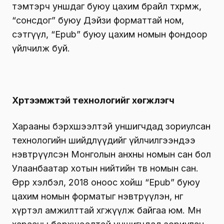
тэмтэрч уншдаг буюу цахим брайл төхөөрөмж,
“сонсдог” буюу Дэйзи форматтай ном,
сэтгүүл, “Epub” буюу цахим номын фондоор
үйлчилж буй.
Хүртээмжтэй технологийг хөгжүүлэгч
Харааны бэрхшээлтэй уншигчдад зориулсан
технологийн шийдлүүдийг үйлчилгээндээ
нэвтрүүлсэн Монголын анхны номын сан бол
Улаанбаатар хотын нийтийн төв номын сан.
Өөрөөр хэлбэл, 2018 оноос хойш “Epub” буюу
цахим номын форматыг нэвтрүүлэн, өнөөг
хүртэл амжилттай хөгжүүлж байгаа юм. Мөн