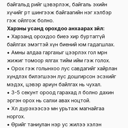
байгальд өөрийгөө цэвэрлэж, байгаль эхийн
хүчийг өөртөө шингээж байгаагийн нэг хэлбэр
гэж ойлгож болно.
Харзны усанд орохдоо анхаарах зүйл:
• Харзанд орохдоо биеэ хир буртаггүй
байлгах эмэгтэй хүн биений юм гадагшлах.
• Амны алдаа гаргахыг цээрлэх гол мөрөн
жижиг томоор ялгах тийм ийм гэж голох.
• Орох гэж голынхоо лус савдагийг хайрлан
хүндлэх билэгшээн лус дошгирсон эсэхийг
мэдэх, цэвэр ариун байлгах нь чухал.
• 3-5 секунт ороод гарахад л болно дахин
эргэн орох нь салхи авах ноцтой.
• Хөлөө дүрэхээсээ өмнө урьтаж магнайгаа
норгох.
• Өөрийгөө таниулан нэр ус жилээ хэлэн