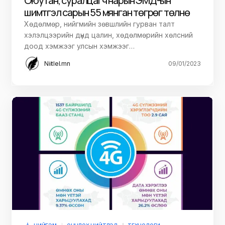
Оюутан, суралцагч нарын ЭМД-ын
шимтгэл сарын 55 мянган төгрөг төлнө
Хөдөлмөр, нийгмийн зөвшлийн гурван талт
хэлэлцээрийн дүнд цалин, хөдөлмөрийн хөлсний
доод хэмжээг улсын хэмжээг…
Niitlel.mn
09/01/2023