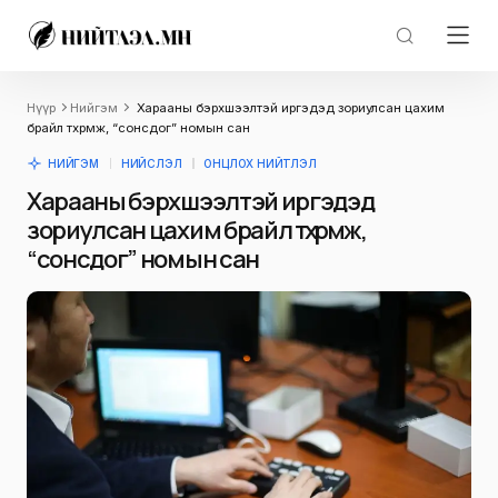
Нүүр
Нийгэм
Харааны бэрхшээлтэй иргэдэд зориулсан цахим
брайл төхөөрөмж, “сонсдог” номын сан
НИЙГЭМ
НИЙСЛЭЛ
ОНЦЛОХ НИЙТЛЭЛ
Харааны бэрхшээлтэй иргэдэд
зориулсан цахим брайл төхөөрөмж,
“сонсдог” номын сан