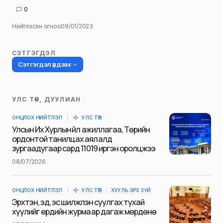
0
Нийтлэсэн огноо
09/01/2023
СЭТГЭГДЭЛ
Сэтгэгдэл үлдээх
УЛС ТӨР, ДУУЛИАН
Таны имэйл хаягийг нийтлэхгүй.
ОНЦЛОХ НИЙТЛЭЛ
УЛС ТӨР
Шаардлагатай талбаруудыг
*
гэж
Улсын Их Хурлын үйл ажиллагаа, Төрийн
тэмдэглэсэн
ордонтой танилцах аялалд
зургаадугаар сард 11019 иргэн оролцжээ
Name
*
08/07/2026
ОНЦЛОХ НИЙТЛЭЛ
УЛС ТӨР
ХУУЛЬ ЭРХ ЗҮЙ
E-mail
*
Эрхтэн, эд, эс шилжүүлэн суулгах тухай
хуулийг ердийн журмаар дагаж мөрдөнө