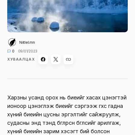
Niitlel.mn
0
09/01/2023
ХУВААЛЦАХ
Харзны усанд орох нь биеийг хасах цэнэгтэй
ионоор цэнэглэж биеийг сэргээж өгөхөөс гадна
хүний биеийн цусны эргэлтийг сайжруулж,
судасны энд тэнд бөглөрсөн бөглөөсийг арилгаж,
хүний биеийн зарим хэсэгт бий болсон