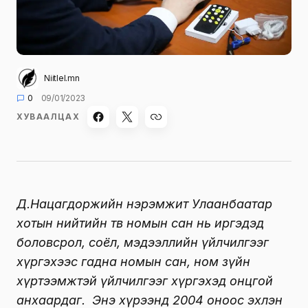
Niitlel.mn
0
09/01/2023
ХУВААЛЦАХ
Д.Нацагдоржийн нэрэмжит Улаанбаатар
хотын нийтийн төв номын сан нь иргэдэд
боловсрол, соёл, мэдээллийн үйлчилгээг
хүргэхээс гадна номын сан, ном зүйн
хүртээмжтэй үйлчилгээг хүргэхэд онцгой
анхаардаг. Энэ хүрээнд 2004 оноос эхлэн