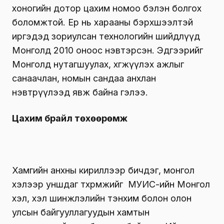
хоногийн дотор цахим номоо бэлэн болгох
боломжтой. Ер нь харааны бэрхшээлтэй
иргэдэд зориулсан технологийн шийдлүүд
Монголд 2010 оноос нэвтэрсэн. Эдгээрийг
Монголд нутагшуулах, хөгжүүлэх ажлыг
санаачлан, номын сандаа анхлан
нэвтрүүлээд явж байна гэлээ.
Цахим брайл төхөөрөмж
Хамгийн анхны кириллээр бичдэг, монгол
хэлээр уншдаг төхөөрөмжийг МУИС-ийн Монгол
хэл, хэл шинжлэлийн тэнхим болон олон
улсын байгууллагуудын хамтын