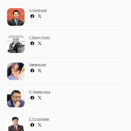
D. Sainbayar
Г. Мэнд-Ооёо
Мөнгөндалай
Р. Даваадорж
Ё. Отгонбаяр