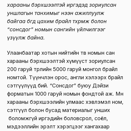
харааны бэрхшээлтэй иргэдэд зориулсан
уншлагын танхимыг нээн ажиллуулж
байгаа бөгөөд цахим брайл төхөөрөмж болон
“сонсдог” номын сангийн үйлчилгээг
үзүүлж байна.
Улаанбаатар хотын нийтийн төв номын сан
харааны бэрхшээлтэй хүмүүст зориулсан
200 гаруй төрлийн 5000 гаруй монгол брайл
номтой. Түүнчлэн орос, англи хэлээрх брайл
сэтгүүлүүд бий. “Сонсдог” буюу Дэйзи
форматын 1000 гаруй номын фондтой аж. Мөн
харааны бэрхшээлийн улмаас хэвлэмэл ном,
сэтгүүл болон бусад материалыг унших
боломжгүй иргэдийн боловсрол, соёл,
мэдээллийн эрэлт хэрэгцээг хангахаар