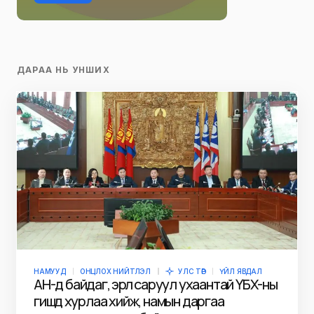
ДАРАА НЬ УНШИХ
НАМУУД
ОНЦЛОХ НИЙТЛЭЛ
УЛС ТӨР
ҮЙЛ ЯВДАЛ
АН-д байдаг, эрүүл саруул ухаантай ҮБХ-ны
гишүүд хурлаа хийж, намын даргаа