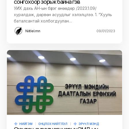
сонгохоор зорьж байна гэв
УИХ дахь АН-ын бүлэг өнөөдөр /2023.1.09/
хуралдаж, дөрвөн асуудлыг хэлэлцлээ. 1. “Хууль
баталсантай холбогдуулан…
Niitlel.mn
09/01/2023
НИЙГЭМ
ОНЦЛОХ НИЙТЛЭЛ
ЭРҮҮЛ МЭНД