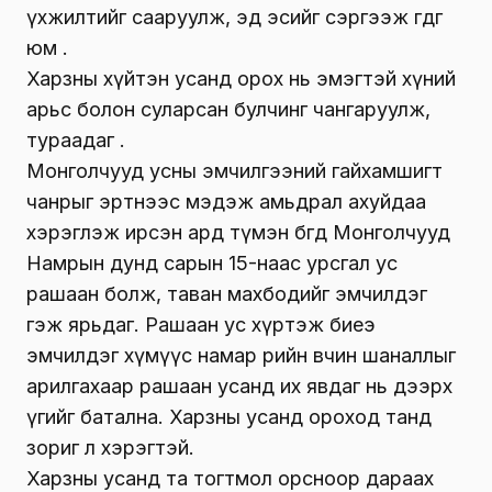
үхжилтийг сааруулж, эд эсийг сэргээж өгдөг
юм .
Харзны хүйтэн усанд орох нь эмэгтэй хүний
арьс болон суларсан булчинг чангаруулж,
тураадаг .
Монголчууд усны эмчилгээний гайхамшигт
чанрыг эртнээс мэдэж амьдрал ахуйдаа
хэрэглэж ирсэн ард түмэн бөгөөд Монголчууд
Намрын дунд сарын 15-наас урсгал ус
рашаан болж, таван махбодийг эмчилдэг
гэж ярьдаг. Рашаан ус хүртэж биеэ
эмчилдэг хүмүүс намар өөрийн өвчин шаналлыг
арилгахаар рашаан усанд их явдаг нь дээрх
үгийг батална. Харзны усанд ороход танд
зориг л хэрэгтэй.
Харзны усанд та тогтмол орсноор дараах