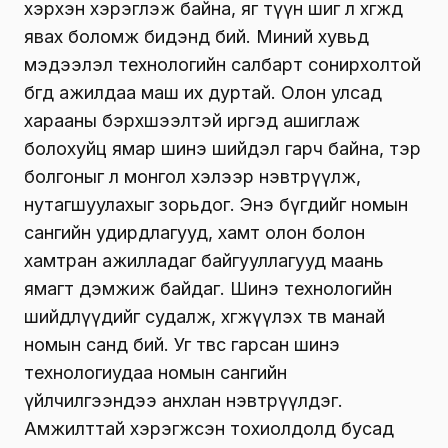
хэрхэн хэрэглэж байна, яг түүн шиг л хөгжөөд
явах боломж бидэнд бий. Миний хувьд
мэдээлэл технологийн салбарт сонирхолтой
бөгөөд ажилдаа маш их дуртай. Олон улсад
харааны бэрхшээлтэй иргэд ашиглаж
болохуйц ямар шинэ шийдэл гарч байна, тэр
болгоныг л монгол хэлээр нэвтрүүлж,
нутагшуулахыг зорьдог. Энэ бүгдийг номын
сангийн удирдлагууд, хамт олон болон
хамтран ажилладаг байгууллагууд маань
ямагт дэмжиж байдаг. Шинэ технологийн
шийдлүүдийг судалж, хөгжүүлэх төв манай
номын санд бий. Уг төвөөс гарсан шинэ
технологиудаа номын сангийн
үйлчилгээндээ анхлан нэвтрүүлдэг.
Амжилттай хэрэгжсэн тохиолдолд бусад