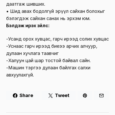
даатгаж шивших.
• Шид авах бодолгүй эрүүл сайхан болохыг
бэлэгдэж сайхан санах нь эрхэм юм.
Бэлдэж ирэх зүйлс:
-Усанд орох хувцас, гарч ирээд солих хувцас
-Уснаас гарч ирээд биеээ арчих алчуур,
дулаан хучлага таавчиг
-Халуун цай шар тостой байвал сайн.
-Машин тэргээ дулаан байлгах салхи
авхуулахгүй.
Share
Tweet