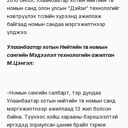
2010 оноос Улаанбаатар хотын нийтийн төв
номын санд олон улсын “Дэйзи” технологийг
нэвтрүүлэх төслийн хүрээнд ажиллаж
байгаад номын сандаа мэргэжилтнээр
үлджээ.
Улаанбаатар хотын Нийтийн төв номын
сангийн Мэдээлэл технологийн ажилтан
М.Цэнгэл:
-Номын сангийн салбарт, тэр дундаа
Улаанбаатар хотын нийтийн төв номын санд
мэргэжилтнээр ажиллаад 13 жил болсон
байна. Түүнээс хойш харааны бэрхшээлтэй
иргэдэд зориулсан цахим брайл төхөөрөмж