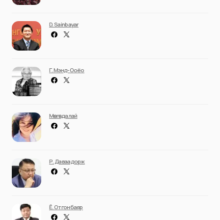
D. Sainbayar
Г. Мэнд-Ооёо
Мөнгөндалай
Р. Даваадорж
Ё. Отгонбаяр