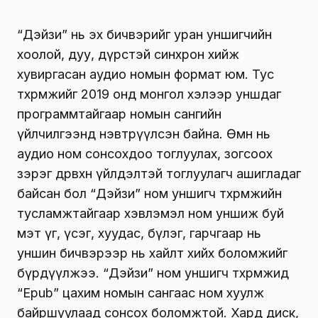
“Дэйзи” нь эх бичвэрийг уран уншигчийн
хоолой, дуу, дүрстэй синхрон хийж
хувиргасан аудио номын формат юм. Тус
төхөөрөмжийг 2019 онд монгол хэлээр уншдаг
программтайгаар номын сангийн
үйлчилгээнд нэвтрүүлсэн байна. Өмнө нь
аудио ном сонсохдоо тоглуулах, зогсоох
зэрэг дөрөвхөн үйлдэлтэй тоглуулагч ашигладаг
байсан бол “Дэйзи” ном уншигч төхөөрөмжийн
тусламжтайгаар хэвлэмэл ном уншиж буй
мэт үг, үсэг, хуудас, бүлэг, гарчгаар нь
уншин бичвэрээр нь хайлт хийх боломжийг
бүрдүүлжээ. “Дэйзи” ном уншигч төхөөрөмжид
“Epub” цахим номын сангаас ном хуулж
байршуулаад сонсох боломжтой. Хард диск,