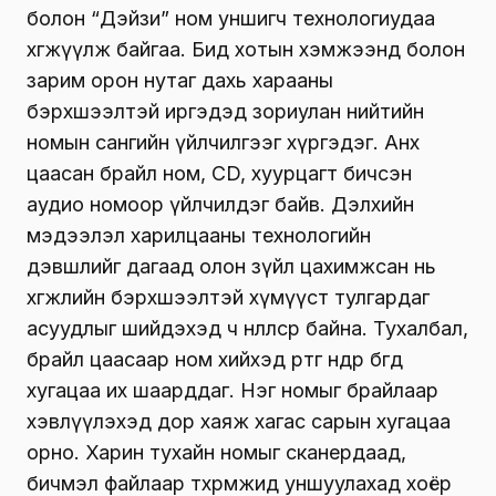
болон “Дэйзи” ном уншигч технологиудаа
хөгжүүлж байгаа. Бид хотын хэмжээнд болон
зарим орон нутаг дахь харааны
бэрхшээлтэй иргэдэд зориулан нийтийн
номын сангийн үйлчилгээг хүргэдэг. Анх
цаасан брайл ном, CD, хуурцагт бичсэн
аудио номоор үйлчилдэг байв. Дэлхийн
мэдээлэл харилцааны технологийн
дэвшлийг дагаад олон зүйл цахимжсан нь
хөгжлийн бэрхшээлтэй хүмүүст тулгардаг
асуудлыг шийдэхэд ч нөлөөлсөөр байна. Тухалбал,
брайл цаасаар ном хийхэд өртөг өндөр бөгөөд
хугацаа их шаарддаг. Нэг номыг брайлаар
хэвлүүлэхэд дор хаяж хагас сарын хугацаа
орно. Харин тухайн номыг сканердаад,
бичмэл файлаар төхөөрөмжид уншуулахад хоёр