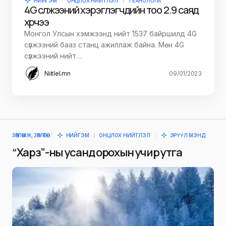
НИЙГЭМ
ОНЦЛОХ НИЙТЛЭЛ
ТЕХНОЛОГИ
4G сүлжээний хэрэглэгчдийн тоо 2.9 саяд
хүрчээ
Монгол Улсын хэмжээнд нийт 1537 байршилд 4G
сүлжээний бааз станц ажиллаж байна. Мөн 4G
сүлжээний нийт…
Niitlel.mn
09/01/2023
ЗӨВЛӨМЖ, ЗӨВЛӨГӨӨ
НИЙГЭМ
ОНЦЛОХ НИЙТЛЭЛ
ЭРҮҮЛ МЭНД
“Харз”-ны усанд орохын учир утга