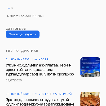
0
Нийтлэсэн огноо
09/01/2023
СЭТГЭГДЭЛ
Сэтгэгдэл үлдээх
УЛС ТӨР, ДУУЛИАН
Таны имэйл хаягийг нийтлэхгүй.
ОНЦЛОХ НИЙТЛЭЛ
УЛС ТӨР
Шаардлагатай талбаруудыг
*
гэж
Улсын Их Хурлын үйл ажиллагаа, Төрийн
тэмдэглэсэн
ордонтой танилцах аялалд
зургаадугаар сард 11019 иргэн оролцжээ
Name
*
08/07/2026
ОНЦЛОХ НИЙТЛЭЛ
УЛС ТӨР
ХУУЛЬ ЭРХ ЗҮЙ
E-mail
*
Эрхтэн, эд, эс шилжүүлэн суулгах тухай
хуулийг ердийн журмаар дагаж мөрдөнө