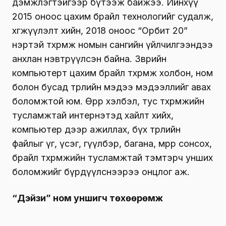
дэмжлэгтэйгээр бүтээж байжээ. Ийнхүү
2015 оноос цахим брайл технологийг судалж,
хөгжүүлэлт хийн, 2018 оноос “Орбит 20”
нэртэй төхөөрөмжөө номын сангийн үйлчилгээндээ
анхлан нэвтрүүлсэн байна. Зөөврийн
компьютерт цахим брайл төхөөрөмжөө холбон, ном
болон бусад төрлийн мэдээ мэдээллийг авах
боломжтой юм. Өөрөөр хэлбэл, тус төхөөрөмжийн
тусламжтай интернэтэд хайлт хийх,
компьютер дээр ажиллах, бүх төрлийн
файлыг үг, үсэг, өгүүлбэр, багана, мөрөөр сонсох,
брайл төхөөрөмжийн тусламжтай тэмтэрч унших
боломжийг бүрдүүлснээрээ онцлог аж.
“Дэйзи” ном уншигч төхөөрөмж