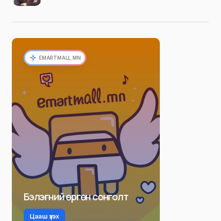
EMARTMALL.MN
Бэлэгний өргөн сонголт
Цааш үзэх