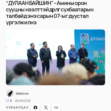
“ДУЛААН БАЙШИН” – Амины орон
сууцны нээлттэй өдөрлөг сүхбаатарын
талбайд энэ сарын 07-ыг дуустал
үргэлжилнэ
Niitlel.mn
0
05/05/2025
ХУВААЛЦАХ