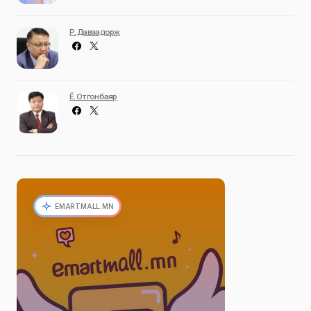
Р. Даваадорж
Ё. Отгонбаяр
EMARTMALL.MN