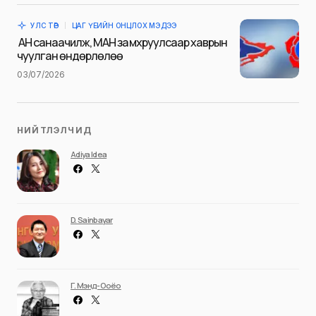
time I comment.
УЛС ТӨР
ЦАГ ҮЕИЙН ОНЦЛОХ МЭДЭЭ
Илгээх
АН санаачилж, МАН замхруулсаар хаврын
чуулган өндөрлөлөө
03/07/2026
НИЙТЛЭЛЧИД
Adiya Idea
D. Sainbayar
Г. Мэнд-Ооёо