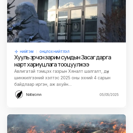
НИЙГЭМ
ОНЦЛОХ НИЙТЛЭЛ
Хууль зөрчсөн зарим сумдын Засаг дарга
нарт хариуцлага тооцуулжээ
Авлигатай тэмцэх газрын Хяналт шалгалт, дүн
шинжилгээний хэлтэс 2025 оны эхний 4 сарын
байдлаар иргэн, аж ахуйн…
Niitlel.mn
05/05/2025