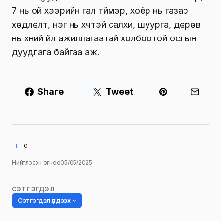
7 нь ой хээрийн гал түймэр, хоёр нь газар
хөдлөлт, нэг нь хүчтэй салхи, шуурга, дөрөв
нь хүний үйл ажиллагаатай холбоотой ослын
дуудлага байгаа аж.
Share
Tweet
0
Нийтлэсэн огноо
05/05/2025
СЭТГЭГДЭЛ
Сэтгэгдэл үлдээх