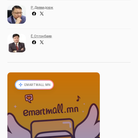
Р. Даваадорж
Ё. Отгонбаяр
EMARTMALL.MN