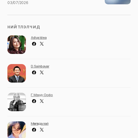
03/07/2026
НИЙТЛЭЛЧИД
Adiya Idea
D. Sainbayar
Г. Мэнд-Ооёо
Мөнгөндалай