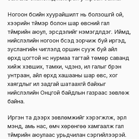
Ногоон бүсийн хуурайшилт нь болзошгүй ой,
хээрийн түймэр болон шар өвсний гал
түймрийн аюул, эрсдэлийг нэмэгдүүлдэг. Иймд,
нийслэлийн ногоон бүсэд зорчиж буй иргэд,
зуслангийн чиглэлд оршин сууж буй айл
өрхүүд цогтой үнс нурмаа тагтай төмөр саванд
хийж хэвших, тамхи, чүдэнз, ил галыг бүрэн
унтраан, айл өрхүүд хашааны шар өвс, хог
хаягдлыг ил задгай шатаахгүй байхыг
нийслэлийн Онцгой байдлын газраас зөвлөж
байна.
Иргэн та дээрх зөвлөмжийг хэрэгжүүлж, эрүүл
мэнд, амь нас, өмч хөрөнгөө хамгаалж гал
түймрийн аюулаас урьдчилан сэргийлээрэй.