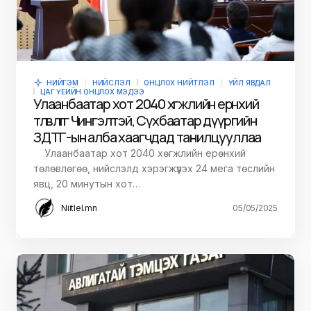
НИЙГЭМ
НИЙСЛЭЛ
ОНЦЛОХ НИЙТЛЭЛ
ҮЙЛ ЯВДАЛ
ЦАГ ҮЕИЙН ОНЦЛОХ МЭДЭЭ
Улаанбаатар хот 2040 хөгжлийн ерөнхий
төлөвлөгөөг Чингэлтэй, Сүхбаатар дүүргийн
ЗДТГ-ын алба хаагчдад танилцууллаа
Улаанбаатар хот 2040 хөгжлийн ерөнхий
төлөвлөгөө, нийслэлд хэрэгжүүлэх 24 мега төслийн
явц, 20 минутын хот…
Niitlel.mn
05/05/2025