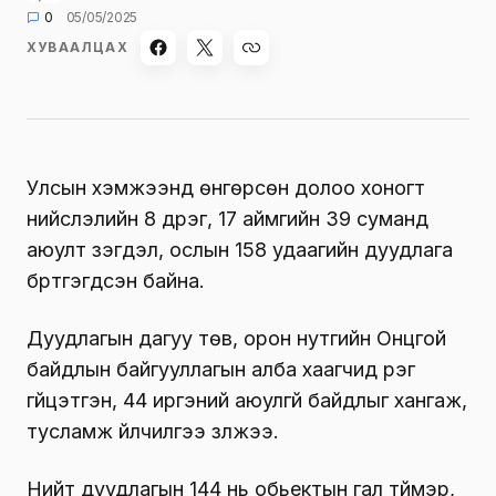
0
05/05/2025
ХУВААЛЦАХ
Улсын хэмжээнд өнгөрсөн долоо хоногт
нийслэлийн 8 дүүрэг, 17 аймгийн 39 суманд
аюулт үзэгдэл, ослын 158 удаагийн дуудлага
бүртгэгдсэн байна.
Дуудлагын дагуу төв, орон нутгийн Онцгой
байдлын байгууллагын алба хаагчид үүрэг
гүйцэтгэн, 44 иргэний аюулгүй байдлыг хангаж,
тусламж үйлчилгээ үзүүлжээ.
Нийт дуудлагын 144 нь обьектын гал түймэр,