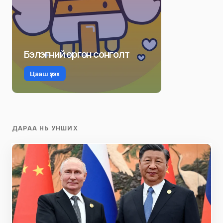
Бэлэгний өргөн сонголт
Цааш үзэх
ДАРАА НЬ УНШИХ