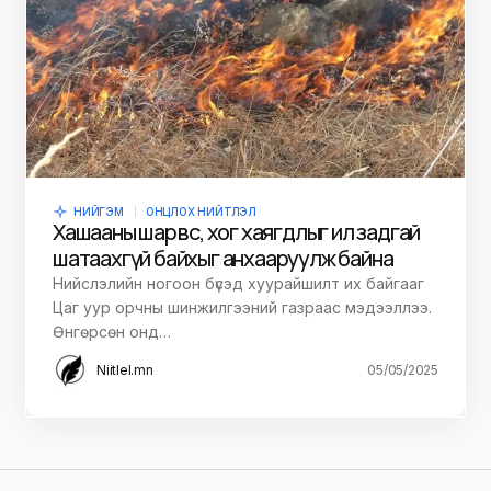
НИЙГЭМ
ОНЦЛОХ НИЙТЛЭЛ
Хашааны шар өвс, хог хаягдлыг ил задгай
шатаахгүй байхыг анхааруулж байна
Нийслэлийн ногоон бүсэд хуурайшилт их байгааг
Цаг уур орчны шинжилгээний газраас мэдээллээ.
Өнгөрсөн онд…
Niitlel.mn
05/05/2025