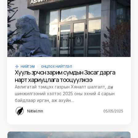
НИЙГЭМ
ОНЦЛОХ НИЙТЛЭЛ
Хууль зөрчсөн зарим сумдын Засаг дарга
нарт хариуцлага тооцуулжээ
Авлигатай тэмцэх газрын Хяналт шалгалт, дүн
шинжилгээний хэлтэс 2025 оны эхний 4 сарын
байдлаар иргэн, аж ахуйн…
Niitlel.mn
05/05/2025