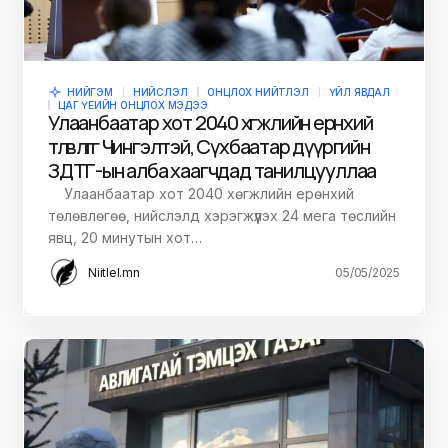
НИЙГЭМ
НИЙСЛЭЛ
ОНЦЛОХ НИЙТЛЭЛ
ҮЙЛ ЯВДАЛ
ЦАГ ҮЕИЙН ОНЦЛОХ МЭДЭЭ
Улаанбаатар хот 2040 хөгжлийн ерөнхий
төлөвлөгөөг Чингэлтэй, Сүхбаатар дүүргийн
ЗДТГ-ын алба хаагчдад танилцууллаа
Улаанбаатар хот 2040 хөгжлийн ерөнхий
төлөвлөгөө, нийслэлд хэрэгжүүлэх 24 мега төслийн
явц, 20 минутын хот…
Niitlel.mn
05/05/2025