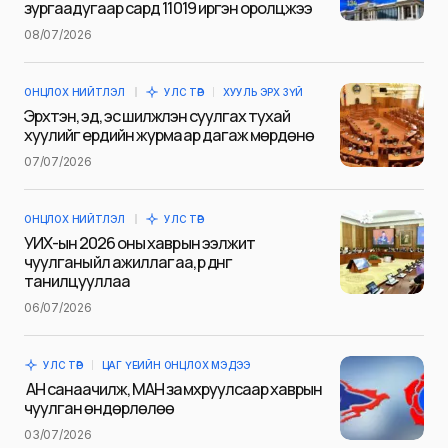
зургаадугаар сард 11019 иргэн оролцжээ
Name
*
08/07/2026
ОНЦЛОХ НИЙТЛЭЛ
УЛС ТӨР
ХУУЛЬ ЭРХ ЗҮЙ
E-mail
*
Эрхтэн, эд, эс шилжүүлэн суулгах тухай
хуулийг ердийн журмаар дагаж мөрдөнө
07/07/2026
Сэтгэгдэл
*
ОНЦЛОХ НИЙТЛЭЛ
УЛС ТӨР
УИХ-ын 2026 оны хаврын ээлжит
чуулганы үйл ажиллагаа, үр дүнг
танилцууллаа
06/07/2026
Save my name and e-mail in this browser for the next
time I comment.
УЛС ТӨР
ЦАГ ҮЕИЙН ОНЦЛОХ МЭДЭЭ
Илгээх
АН санаачилж, МАН замхруулсаар хаврын
чуулган өндөрлөлөө
03/07/2026