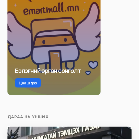
Бэлэгний өргөн сонголт
Цааш үзэх
ДАРАА НЬ УНШИХ