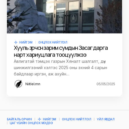
НИЙГЭМ
ОНЦЛОХ НИЙТЛЭЛ
Хууль зөрчсөн зарим сумдын Засаг дарга
нарт хариуцлага тооцуулжээ
Авлигатай тэмцэх газрын Хяналт шалгалт, дүн
шинжилгээний хэлтэс 2025 оны эхний 4 сарын
байдлаар иргэн, аж ахуйн…
Niitlel.mn
05/05/2025
БАЙГАЛЬ ОРЧИН
НИЙГЭМ
ОНЦЛОХ НИЙТЛЭЛ
ҮЙЛ ЯВДАЛ
ЦАГ ҮЕИЙН ОНЦЛОХ МЭДЭЭ