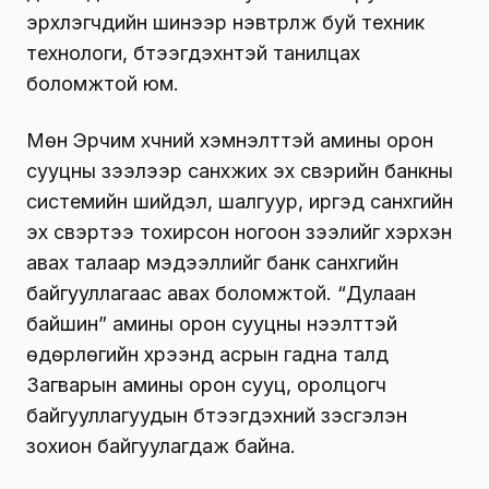
эрхлэгчдийн шинээр нэвтрүүлж буй техник
технологи, бүтээгдэхүүнтэй танилцах
боломжтой юм.
Мөн Эрчим хүчний хэмнэлттэй амины орон
сууцны зээлээр санхүүжих эх үүсвэрийн банкны
системийн шийдэл, шалгуур, иргэд санхүүгийн
эх үүсвэртээ тохирсон ногоон зээлийг хэрхэн
авах талаар мэдээллийг банк санхүүгийн
байгууллагаас авах боломжтой. “Дулаан
байшин” амины орон сууцны нээлттэй
өдөрлөгийн хүрээнд асрын гадна талд
Загварын амины орон сууц, оролцогч
байгууллагуудын бүтээгдэхүүний үзэсгэлэн
зохион байгуулагдаж байна.