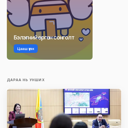
Бэлэгний өргөн сонголт
Цааш үзэх
ДАРАА НЬ УНШИХ