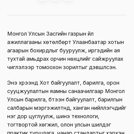
Монгол Улсын Засгийн газрын үйл
ажиллагааны хөтөлбөрт Улаанбаатар хотын
агаарын бохирдлыг бууруулж, иргэдийн ая
тухтай амьдрах орчин нөхцлийг сайжруулах
чиглэлээр томоохон зорилтыг дэвшүүлсэн.
Энэ хүрээнд Хот байгуулалт, барилга, орон
сууцжуулалтын яамны санаачилгаар Монгол
Улсын барилга, бүтээн байгуулалт, барилгын
салбарын мэргэжилтнүүд, ханган нийлүүлэгчдийг
нэг дор цуглуулж, шинэ технологи,
тогтвортой хөгжил, олон улсын шилдэг
практик туршлага, чанар стандартыг хэрхэн