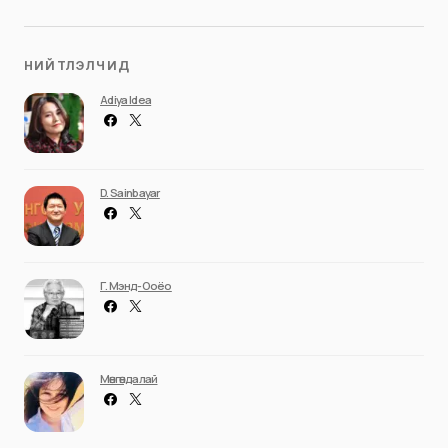
НИЙТЛЭЛЧИД
Adiya Idea
D. Sainbayar
Г. Мэнд-Ооёо
Мөнгөндалай