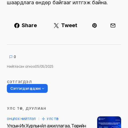
шаардлага өндөр байгааг илтгэж байна.
Share
Tweet
0
Нийтлэсэн огноо
05/05/2025
СЭТГЭГДЭЛ
Сэтгэгдэл үлдээх
УЛС ТӨР, ДУУЛИАН
Таны имэйл хаягийг нийтлэхгүй.
ОНЦЛОХ НИЙТЛЭЛ
УЛС ТӨР
Шаардлагатай талбаруудыг
*
гэж
Улсын Их Хурлын үйл ажиллагаа, Төрийн