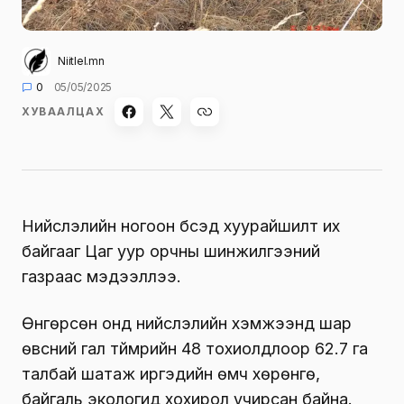
Niitlel.mn
0
05/05/2025
ХУВААЛЦАХ
Нийслэлийн ногоон бүсэд хуурайшилт их
байгааг Цаг уур орчны шинжилгээний
газраас мэдээллээ.
Өнгөрсөн онд нийслэлийн хэмжээнд шар
өвсний гал түймрийн 48 тохиолдлоор 62.7 га
талбай шатаж иргэдийн өмч хөрөнгө,
байгаль экологид хохирол учирсан байна.