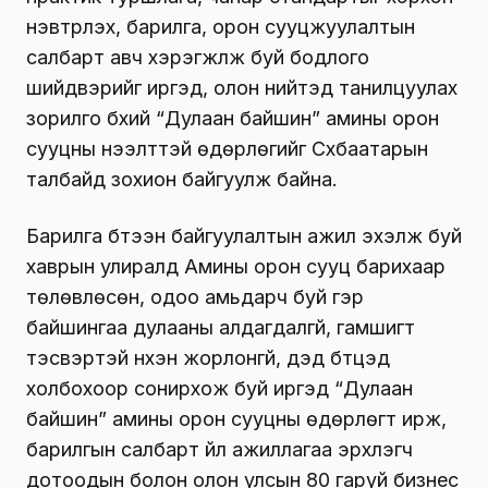
нэвтрүүлэх, барилга, орон сууцжуулалтын
салбарт авч хэрэгжүүлж буй бодлого
шийдвэрийг иргэд, олон нийтэд танилцуулах
зорилго бүхий “Дулаан байшин” амины орон
сууцны нээлттэй өдөрлөгийг Сүхбаатарын
талбайд зохион байгуулж байна.
Барилга бүтээн байгуулалтын ажил эхэлж буй
хаврын улиралд Амины орон сууц барихаар
төлөвлөсөн, одоо амьдарч буй гэр
байшингаа дулааны алдагдалгүй, гамшигт
тэсвэртэй нүхэн жорлонгүй, дэд бүтцэд
холбохоор сонирхож буй иргэд “Дулаан
байшин” амины орон сууцны өдөрлөгт ирж,
барилгын салбарт үйл ажиллагаа эрхлэгч
дотоодын болон олон улсын 80 гаруй бизнес