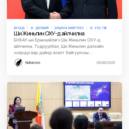
БУСАД
ДЭЛХИЙ
ОНЦЛОХ НИЙТЛЭЛ
УЛС ТӨР
Ши Жиньпин ОХУ-д айлчилна
БНХАУ-ын Ерөнхийлөгч Ши Жиньпин ОХУ-д
айлчилна. Тодруулбал, Ши Жиньпин дэлхийн
хоёрдугаар дайнд ялалт байгуулсны…
Niitlel.mn
05/05/2025