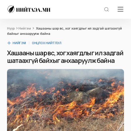
Нүүр
Нийгэм
Хашааны шар өвс, хог хаягдлыг ил задгай шатаахгүй
байхыг анхааруулж байна
НИЙГЭМ
ОНЦЛОХ НИЙТЛЭЛ
Хашааны шар өвс, хог хаягдлыг ил задгай
шатаахгүй байхыг анхааруулж байна