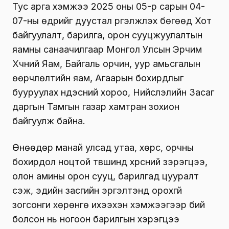
Тус арга хэмжээ 2025 оны 05-р сарын 04-
07-ны өдрийг дуустал үргэлжлэх бөгөөд Хот
байгуулалт, барилга, орон сууцжуулалтын
яамны санаачилгаар Монгол Улсын Эрчим
Хүчний Яам, Байгаль орчин, уур амьсгалын
өөрчлөлтийн яам, Агаарын бохирдлыг
бууруулах үндэсний хороо, Нийслэлийн Засаг
даргын Тамгын газар хамтран зохион
байгуулж байна.
Өнөөдөр манай улсад утаа, хөрс, орчны
бохирдол ноцтой түвшинд хүрсний зэрэгцээ,
олон амины орон сууц, барилгад цууралт
үүсэж, эдийн засгийн эргэлтэнд орохгүй
зогсонги хөрөнгө ихээхэн хэмжээгээр бий
болсон нь ногоон барилгын хэрэгцээ