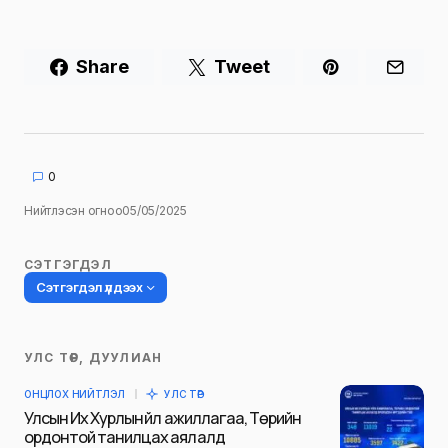
Share
Tweet
0
Нийтлэсэн огноо
05/05/2025
СЭТГЭГДЭЛ
Сэтгэгдэл үлдээх
УЛС ТӨР, ДУУЛИАН
Таны имэйл хаягийг нийтлэхгүй.
ОНЦЛОХ НИЙТЛЭЛ
УЛС ТӨР
Шаардлагатай талбаруудыг
*
гэж
Улсын Их Хурлын үйл ажиллагаа, Төрийн
тэмдэглэсэн
ордонтой танилцах аялалд