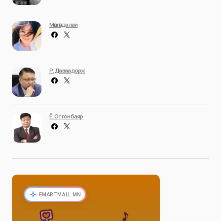
Мөнгөндалай
Р. Даваадорж
Ё. Отгонбаяр
EMARTMALL.MN