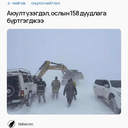
НИЙГЭМ
ОНЦЛОХ НИЙТЛЭЛ
Аюулт үзэгдэл, ослын 158 дуудлага
бүртгэгджээ
Niitlel.mn